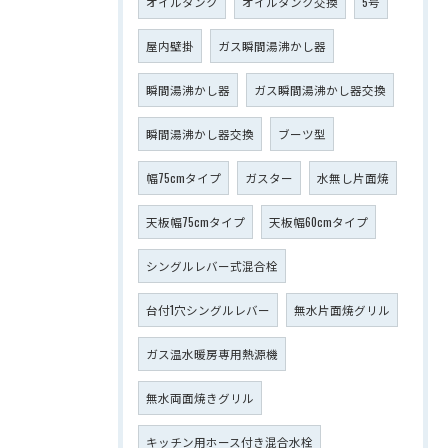
オイルタンク
オイルタンク交換
5号
屋内壁掛
ガス瞬間湯沸かし器
瞬間湯沸かし器
ガス瞬間湯沸かし器交換
瞬間湯沸かし器交換
ブーツ型
幅75cmタイプ
ガスター
水無し片面焼
天板幅75cmタイプ
天板幅60cmタイプ
シングルレバー式混合栓
台付1穴シングルレバー
無水片面焼グリル
ガス温水暖房専用熱源機
無水両面焼きグリル
キッチン用ホース付き混合水栓