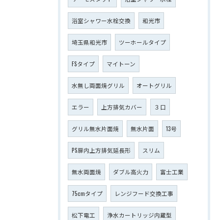
浴室シャワー水栓交換
和光市
埼玉県和光市
ツーホールタイプ
FSタイプ
マイトーン
水無し両面焼グリル
オートグリル
エラー
上方排気カバー
３口
グリル無水片面焼
無水片面
13号
PS扉内上方排気延長形
スリム
無水両面焼
ダブル高火力
富士工業
75cmタイプ
レンジフード交換工事
松下電工
浄水カートリッジ内蔵型