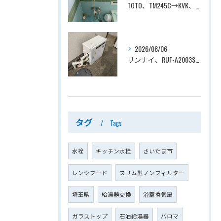
TOTO、TM245C→KVK、KF800T、壁付タイプ、サーモスタット付シャワーバス水栓、浴室用水栓交換工事ー埼玉県上尾市平塚
2026/08/06
リンナイ、RUF-A2003SAG(A)→ノーリツ、GT-C2072SAR-1 BL、20号、エコジョーズ、オート、屋外据置型、給湯器交換工事ー埼玉県上尾市平塚
タグ
Tags
水栓
キッチン水栓
さいたま市
レンジフード
スリム型ノンフィルター
埼玉県
給湯器交換
浴室換気扇
ガラストップ
石油給湯器
パロマ