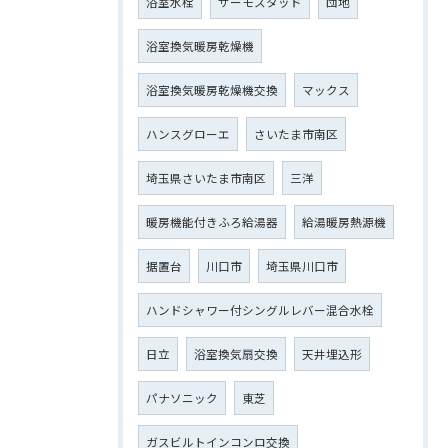
浴室水栓
サーモスタッド
団地
浴室換気暖房乾燥機
浴室換気暖房乾燥機交換
マックス
ハンスグローエ
さいたま市南区
埼玉県さいたま市南区
三洋
暖房機能付きふろ給湯器
給湯暖房熱源機
据置台
川口市
埼玉県川口市
ハンドシャワー付シングルレバー混合水栓
日立
浴室換気扇交換
天井埋込形
パナソニック
東芝
ガスビルトインコンロ交換