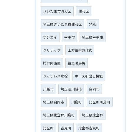
さいたま市浦和区
浦和区
埼玉県さいたま市浦和区
SANEI
サンエイ
幸手市
埼玉県幸手市
クリナップ
上方給排気FF式
PS扉内設置
給湯暖房機
タッチレス水栓
ホース引出し機能
川越市
埼玉県川越市
白岡市
埼玉県白岡市
川島町
比企郡川島町
埼玉県比企郡川島町
埼玉県比企郡
比企郡
吉見町
比企郡吉見町