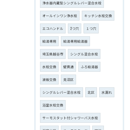
浄水器内蔵型シングルレバー混合水栓
オールインワン浄水栓
キッチン水栓交換
エコハンドル
2つ穴
１つ穴
給湯専用
給湯専用給湯器
埼玉県越谷市
シングル混合水栓
水栓交換
壁貫通
ふろ給湯器
波板交換
見沼区
シングルレバー混合水栓
北区
水漏れ
浴室水栓交換
サーモスタット付シャワーバス水栓