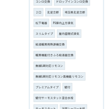
コンロ交換
ドロップインコンロ交換
２口
北足立郡
埼玉県北足立郡
松下電器
PS扉内上方排気
スリムタイプ
屋内密閉式排気
給湯暖房用熱源機交換
暖房機能付きふろ給湯器交換
無線LAN対応リモコン
無線LAN対応リモコン高機能リモコン
プレミアムタイプ
壁付
壁付サーモスタット混合水栓
サーモスタット
浴室シャワー水栓