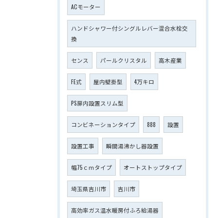
ACモーター
ハンドシャワー付シングルレバー混合水栓交
換
センス
パールクリスタル
高木産業
FE式
屋内壁掛型
4万キロ
PS扉内設置スリム型
コンビネーションタイプ
888
設置
設置工事
瞬間湯沸かし器設置
幅75ｃｍタイプ
オートストップタイプ
埼玉県吉川市
吉川市
高効率ガス温水暖房付ふろ給湯器