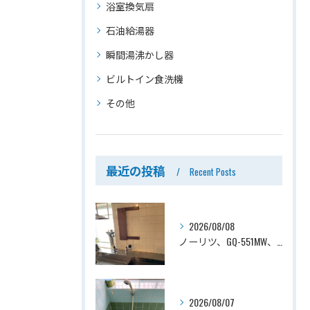
浴室換気扇
石油給湯器
瞬間湯沸かし器
ビルトイン食洗機
その他
最近の投稿
Recent Posts
2026/08/08
ノーリツ、GQ-551MW、5号、元止式、屋内壁掛、防熱カバー付き、瞬間湯沸かし器（小型湯沸器）設置工事ー埼玉県川口市道合
2026/08/07