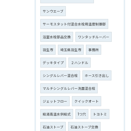
サンウエーブ
サーモスタット付混合水栓用温度制御部
浴室水栓部品交換
ワンタッチルーバー
羽生市
埼玉県羽生市
事務所
デッキタイプ
２ハンドル
シングルレバー混合栓
ホース引き出し
マルチシングルレバー洗面混合栓
ジェットフロー
クイックオート
給湯高温水供給式
1つ穴
トヨトミ
石油ストーブ
石油ストーブ交換