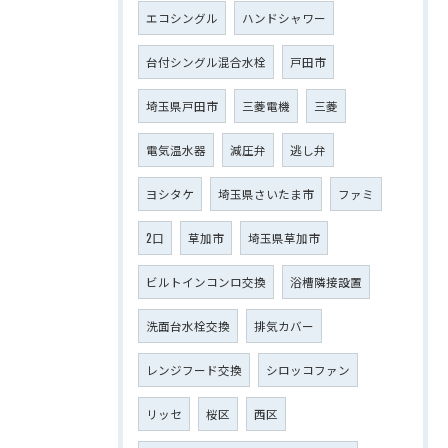
エコシングル
ハンドシャワー
台付シングル混合水栓
戸田市
埼玉県戸田市
三菱電機
三菱
電気温水器
減圧弁
逃し弁
ヨシタケ
埼玉県さいたま市
ファミ
2口
草加市
埼玉県草加市
ビルトインコンロ交換
浴槽隣接設置
洗面台水栓交換
排気カバー
レンジフード交換
シロッコファン
リッセ
桜区
西区