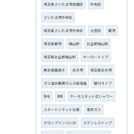
埼玉県さいたま市岩槻区
中央区
さいたま市中央区
埼玉県さいたま市中央区
大宮区
蕨市
埼玉県蕨市
鳩山町
比企郡鳩山町
埼玉県比企郡鳩山町
ホーロートップ
無水両面焼き
志木市
埼玉県志木市
ガス温水暖房付ふろ給湯器
壁付タイプ
16号
KVK
サーモスタット式シャワー
スカートソケット仕様
東京ガス
ドロップインコンロ
ステンレストップ