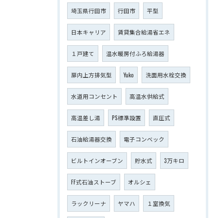
埼玉県行田市
行田市
平型
日本キャリア
賃貸集合給湯省エネ
１戸建て
温水暖房付ふろ給湯器
扉内上方排気型
Yuko
洗面用水栓交換
水道用コンセント
高温水供給式
高温差し湯
PS標準設置
直圧式
石油給湯器交換
電子コンベック
ビルトインオーブン
貯水式
3万キロ
FF式石油ストーブ
オルシェ
ラックリーナ
ヤマハ
１室換気