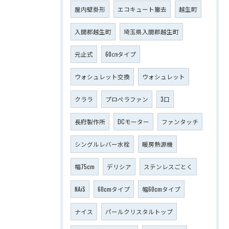
屋内壁掛形
エコキュート撤去
越生町
入間郡越生町
埼玉県入間郡越生町
元止式
60㎝タイプ
ウォシュレット交換
ウォシュレット
クララ
プロペラファン
3口
長府製作所
DCモーター
ファンタッチ
シングルレバー水栓
暖房熱源機
幅75cm
デリシア
ステンレスごとく
NAiS
60cmタイプ
幅60cmタイプ
ナイス
パールクリスタルトップ