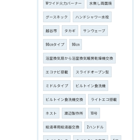
Wワイド火力バーナー
水無し両面焼
グースネック
ハンドシャワー水栓
越谷市
タカギ
サンウェーブ
90㎝タイプ
90㎝
浴室換気扇から浴室換気暖房乾燥機交換
エコナビ搭載
スライドオープン型
ミドルタイプ
ビルトイン食洗機
ビルトイン食洗機交換
ライトエコ搭載
ネスト
渡辺製作所
10号
給湯専用給湯器交換
2ハンドル