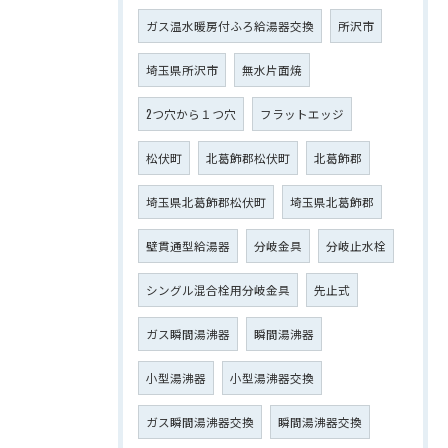
ガス温水暖房付ふろ給湯器交換
所沢市
埼玉県所沢市
無水片面焼
2つ穴から１つ穴
フラットエッジ
松伏町
北葛飾郡松伏町
北葛飾郡
埼玉県北葛飾郡松伏町
埼玉県北葛飾郡
壁貫通型給湯器
分岐金具
分岐止水栓
シングル混合栓用分岐金具
先止式
ガス瞬間湯沸器
瞬間湯沸器
小型湯沸器
小型湯沸器交換
ガス瞬間湯沸器交換
瞬間湯沸器交換