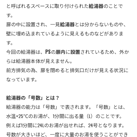
と呼ばれるスペースに取り付けられた
給湯器
のことで
す。
扉の中に設置され、一見
給湯器
とは分からないものや、
壁に埋め込まれているように見えるものなどがありま
す。
今回の給湯器は、
PS
の
扉内
に
設置
されているため、外か
らは給湯器本体が見えません。
前方排気の為、扉を閉めると排気口だけが見える状況に
なっています。
給湯器の「号数」とは？
給湯器の能力は「号数」で表されます。「号数」とは、
水温+25℃のお湯が、1分間に出る量（L）のことです。
例えば1分間に24Lのお湯が出せれば、24号となります。
号数が大きいほど、一度に大量のお湯を使うことができ