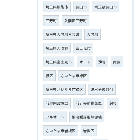
埼玉県飯能市
狭山市
埼玉県狭山市
三芳町
入間郡三芳町
埼玉県入間郡三芳町
入間郡
埼玉県入間郡
富士見市
埼玉県富士見市
オート
20号
南区
緑区
さいたま市緑区
埼玉県さいたま市緑区
湯水分岐口付
PS扉内設置型
PS延長前排気型
24号
フルオート
給湯暖房用熱源機
さいたま市岩槻区
岩槻区