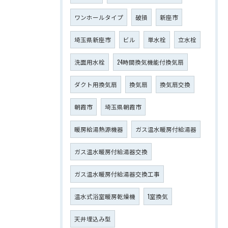
ワンホールタイプ
破損
新座市
埼玉県新座市
ビル
単水栓
立水栓
洗面用水栓
24時間換気機能付換気扇
ダクト用換気扇
換気扇
換気扇交換
朝霞市
埼玉県朝霞市
暖房給湯熱源機器
ガス温水暖房付給湯器
ガス温水暖房付給湯器交換
ガス温水暖房付給湯器交換工事
温水式浴室暖房乾燥機
1室換気
天井埋込み型