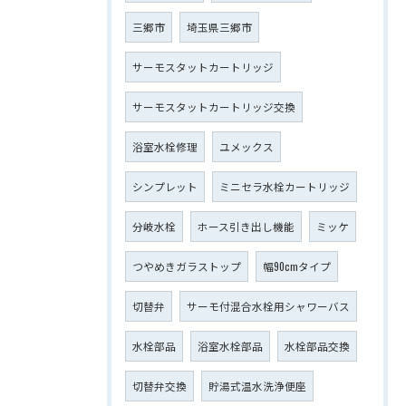
三郷市
埼玉県三郷市
サーモスタットカートリッジ
サーモスタットカートリッジ交換
浴室水栓修理
ユメックス
シンプレット
ミニセラ水栓カートリッジ
分岐水栓
ホース引き出し機能
ミッケ
つやめきガラストップ
幅90cmタイプ
切替弁
サーモ付混合水栓用シャワーバス
水栓部品
浴室水栓部品
水栓部品交換
切替弁交換
貯湯式温水洗浄便座