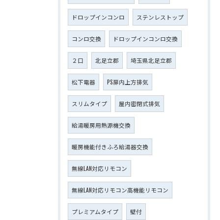
ドロップインコンロ
ステンレストップ
コンロ交換
ドロップインコンロ交換
２口
北足立郡
埼玉県北足立郡
松下電器
PS扉内上方排気
スリムタイプ
屋内密閉式排気
給湯暖房用熱源機交換
暖房機能付きふろ給湯器交換
無線LAN対応リモコン
無線LAN対応リモコン高機能リモコン
プレミアムタイプ
壁付