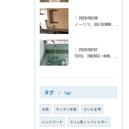
2026/08/08
ノーリツ、GQ-551MW、5号、元止式、屋内壁掛、防熱カバー付き、瞬間湯沸かし器（小型湯沸器）設置工事ー埼玉県川口市道合
2026/08/07
TOTO、TM245C→KVK、KF800T、壁付タイプ、サーモスタット付シャワーバス水栓、浴室用水栓交換工事ー埼玉県上尾市平塚
タグ
Tags
水栓
キッチン水栓
さいたま市
レンジフード
スリム型ノンフィルター