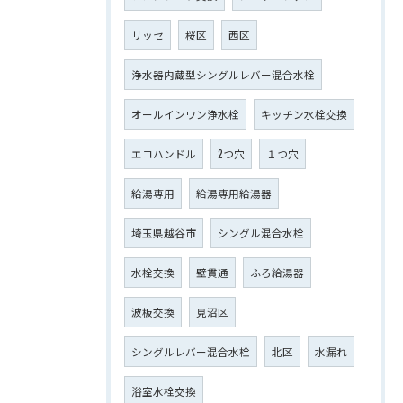
リッセ
桜区
西区
浄水器内蔵型シングルレバー混合水栓
オールインワン浄水栓
キッチン水栓交換
エコハンドル
2つ穴
１つ穴
給湯専用
給湯専用給湯器
埼玉県越谷市
シングル混合水栓
水栓交換
壁貫通
ふろ給湯器
波板交換
見沼区
シングルレバー混合水栓
北区
水漏れ
浴室水栓交換