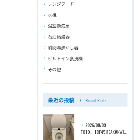
レンジフード
水栓
浴室換気扇
石油給湯器
瞬間湯沸かし器
ビルトイン食洗機
その他
最近の投稿
Recent Posts
2026/08/09
TOTO、TCF4511EAK#NW1→TOTO、TCF4714AK#NW1、ホワイト、瞬間式、温水洗浄便座、ウォシュレット交換工事ー埼玉県さいたま市見沼区南中野