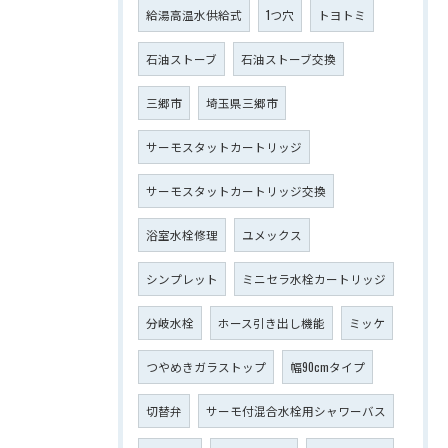
給湯高温水供給式
1つ穴
トヨトミ
石油ストーブ
石油ストーブ交換
三郷市
埼玉県三郷市
サーモスタットカートリッジ
サーモスタットカートリッジ交換
浴室水栓修理
ユメックス
シンプレット
ミニセラ水栓カートリッジ
分岐水栓
ホース引き出し機能
ミッケ
つやめきガラストップ
幅90cmタイプ
切替弁
サーモ付混合水栓用シャワーバス