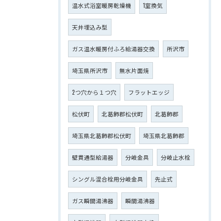
温水式浴室暖房乾燥機
1室換気
天井埋込み型
ガス温水暖房付ふろ給湯器交換
所沢市
埼玉県所沢市
無水片面焼
2つ穴から１つ穴
フラットエッジ
松伏町
北葛飾郡松伏町
北葛飾郡
埼玉県北葛飾郡松伏町
埼玉県北葛飾郡
壁貫通型給湯器
分岐金具
分岐止水栓
シングル混合栓用分岐金具
先止式
ガス瞬間湯沸器
瞬間湯沸器