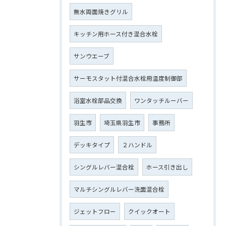
無水両面焼きグリル
キッチン用ホース付き混合水栓
サンウエーブ
サーモスタット付混合水栓用温度制御部
浴室水栓部品交換
ワンタッチルーバー
羽生市
埼玉県羽生市
事務所
デッキタイプ
２ハンドル
シングルレバー混合栓
ホース引き出し
マルチシングルレバー洗面混合栓
ジェットフロー
クイックオート