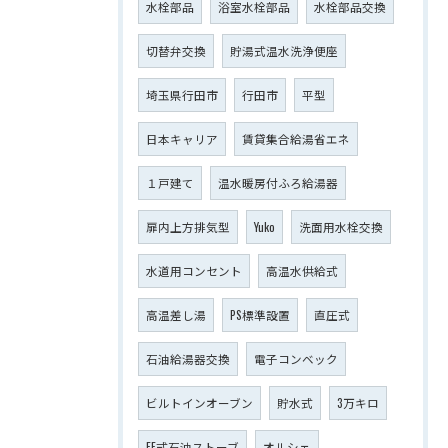
水栓部品
浴室水栓部品
水栓部品交換
切替弁交換
貯湯式温水洗浄便座
埼玉県行田市
行田市
平型
日本キャリア
賃貸集合給湯省エネ
１戸建て
温水暖房付ふろ給湯器
扉内上方排気型
Yuko
洗面用水栓交換
水道用コンセント
高温水供給式
高温差し湯
PS標準設置
直圧式
石油給湯器交換
電子コンベック
ビルトインオーブン
貯水式
3万キロ
FF式石油ストーブ
オルシェ