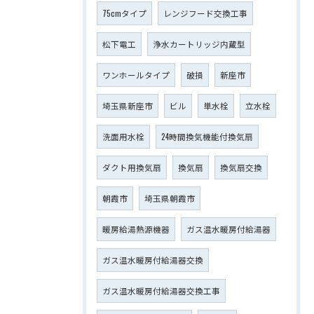
75cmタイプ
レンジフード交換工事
松下電工
浄水カートリッジ内蔵型
ワンホールタイプ
破損
新座市
埼玉県新座市
ビル
単水栓
立水栓
洗面用水栓
24時間換気機能付換気扇
ダクト用換気扇
換気扇
換気扇交換
朝霞市
埼玉県朝霞市
暖房給湯熱源機器
ガス温水暖房付給湯器
ガス温水暖房付給湯器交換
ガス温水暖房付給湯器交換工事