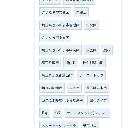
さいたま市岩槻区
岩槻区
埼玉県さいたま市岩槻区
中央区
さいたま市中央区
埼玉県さいたま市中央区
大宮区
蕨市
埼玉県蕨市
鳩山町
比企郡鳩山町
埼玉県比企郡鳩山町
ホーロートップ
無水両面焼き
志木市
埼玉県志木市
ガス温水暖房付ふろ給湯器
壁付タイプ
16号
KVK
サーモスタット式シャワー
スカートソケット仕様
東京ガス