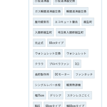
小型湯沸器
小型湯沸器交換
ガス瞬間湯沸器交換
瞬間湯沸器交換
屋内壁掛形
エコキュート撤去
越生町
入間郡越生町
埼玉県入間郡越生町
元止式
60㎝タイプ
ウォシュレット交換
ウォシュレット
クララ
プロペラファン
3口
長府製作所
DCモーター
ファンタッチ
シングルレバー水栓
暖房熱源機
幅75cm
デリシア
ステンレスごとく
NAiS
60cmタイプ
幅60cmタイプ