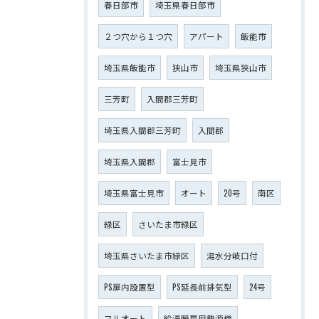
春日部市
埼玉県春日部市
２つ穴から１つ穴
アパート
飯能市
埼玉県飯能市
狭山市
埼玉県狭山市
三芳町
入間郡三芳町
埼玉県入間郡三芳町
入間郡
埼玉県入間郡
富士見市
埼玉県富士見市
オート
20号
南区
緑区
さいたま市緑区
埼玉県さいたま市緑区
湯水分岐口付
PS扉内設置型
PS延長前排気型
24号
フルオート
給湯暖房用熱源機