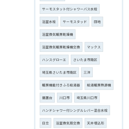
サーモスタット付シャワーバス水栓
浴室水栓
サーモスタッド
団地
浴室換気暖房乾燥機
浴室換気暖房乾燥機交換
マックス
ハンスグローエ
さいたま市南区
埼玉県さいたま市南区
三洋
暖房機能付きふろ給湯器
給湯暖房熱源機
据置台
川口市
埼玉県川口市
ハンドシャワー付シングルレバー混合水栓
日立
浴室換気扇交換
天井埋込形