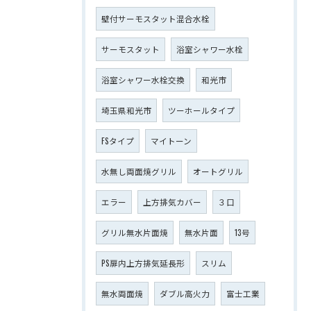
壁付サーモスタット混合水栓
サーモスタット
浴室シャワー水栓
浴室シャワー水栓交換
和光市
埼玉県和光市
ツーホールタイプ
FSタイプ
マイトーン
水無し両面焼グリル
オートグリル
エラー
上方排気カバー
３口
グリル無水片面焼
無水片面
13号
PS扉内上方排気延長形
スリム
無水両面焼
ダブル高火力
富士工業