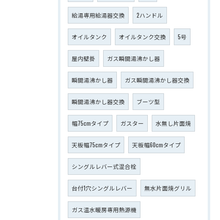
給湯専用給湯器交換
2ハンドル
オイルタンク
オイルタンク交換
5号
屋内壁掛
ガス瞬間湯沸かし器
瞬間湯沸かし器
ガス瞬間湯沸かし器交換
瞬間湯沸かし器交換
ブーツ型
幅75cmタイプ
ガスター
水無し片面焼
天板幅75cmタイプ
天板幅60cmタイプ
シングルレバー式混合栓
台付1穴シングルレバー
無水片面焼グリル
ガス温水暖房専用熱源機