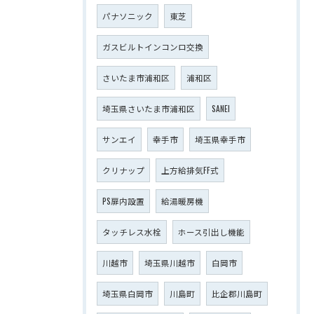
パナソニック
東芝
ガスビルトインコンロ交換
さいたま市浦和区
浦和区
埼玉県さいたま市浦和区
SANEI
サンエイ
幸手市
埼玉県幸手市
クリナップ
上方給排気FF式
PS扉内設置
給湯暖房機
タッチレス水栓
ホース引出し機能
川越市
埼玉県川越市
白岡市
埼玉県白岡市
川島町
比企郡川島町