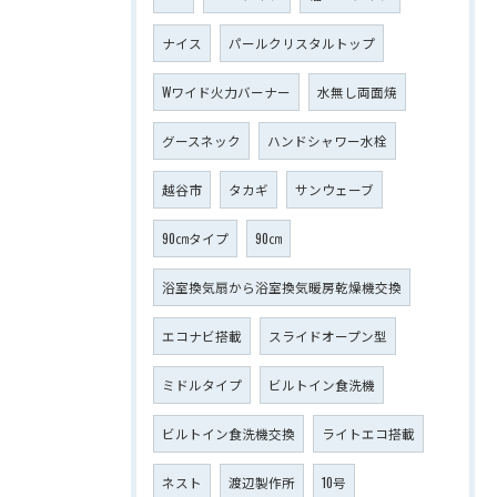
ナイス
パールクリスタルトップ
Wワイド火力バーナー
水無し両面焼
グースネック
ハンドシャワー水栓
越谷市
タカギ
サンウェーブ
90㎝タイプ
90㎝
浴室換気扇から浴室換気暖房乾燥機交換
エコナビ搭載
スライドオープン型
ミドルタイプ
ビルトイン食洗機
ビルトイン食洗機交換
ライトエコ搭載
ネスト
渡辺製作所
10号