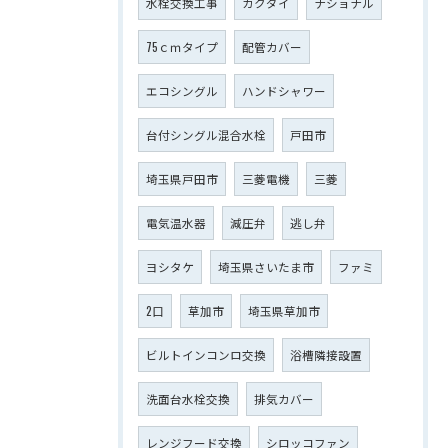
水栓交換工事
カクダイ
ナショナル
75ｃｍタイプ
配管カバー
エコシングル
ハンドシャワー
台付シングル混合水栓
戸田市
埼玉県戸田市
三菱電機
三菱
電気温水器
減圧弁
逃し弁
ヨシタケ
埼玉県さいたま市
ファミ
2口
草加市
埼玉県草加市
ビルトインコンロ交換
浴槽隣接設置
洗面台水栓交換
排気カバー
レンジフード交換
シロッコファン