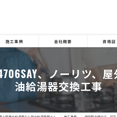
施工事例
会社概要
資格証
4706SAY、ノーリツ
油給湯器交換工事
県上尾市の給湯器なら街の給湯器屋さん
施工事例
伊奈町内宿台で、OTQ