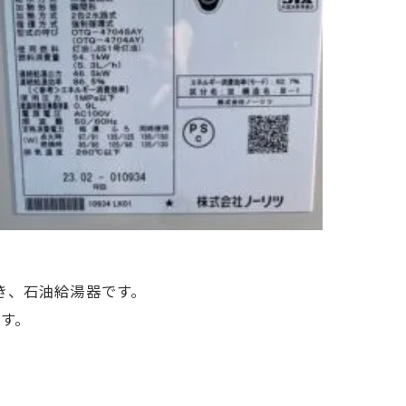
き、石油給湯器
です。
です。