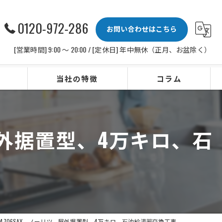
0120-972-286
お問い合わせはこちら
[営業時間] 9:00 〜 20:00 / [定休日] 年中無休（正月、お盆除く）
当社の特徴
コラム
ビルトインコンロ
、屋外据置型、4万キロ、石
レンジフード
水栓
IHクッキングヒーター
ビルトイン食洗機
-4706SAY、ノーリツ、屋外据置型、4万キロ、石油給湯器交換工事