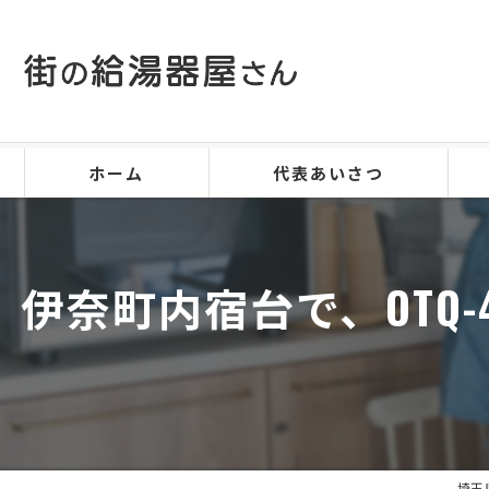
ホーム
代表あいさつ
伊奈町内宿台で、OTQ-
埼玉