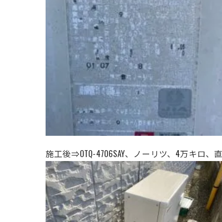
施工後⇒OTQ-4706SAY、ノーリツ、4万