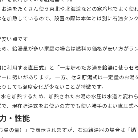
、お湯をたくさん使う東北や北海道などの寒冷地でよく使
水を加熱しているので、設置の際は本体とは別に石油タン
が安い点です。
ため、給湯量が多い家庭の場合は燃料の価格が安い方がラ
湯
に利用する
直圧式
」と「一度貯めたお湯を
給湯
に使う
セ
ーに勢いがあります。 一方、
セミ貯湯式
は一定量のお湯
たりしても温度変化が少ないことが特徴です。
で水を加熱するため、加熱されたお湯の水圧は水道と変わ
式で、現在貯湯式をお使いの方でも使い勝手のよい直圧式
力・性能
お湯の量）」で表示されますが、石油給湯器の場合は「kW