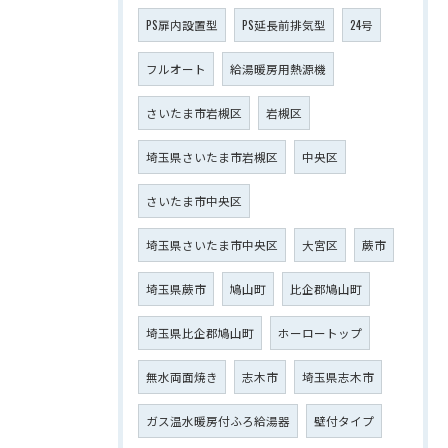
PS扉内設置型
PS延長前排気型
24号
フルオート
給湯暖房用熱源機
さいたま市岩槻区
岩槻区
埼玉県さいたま市岩槻区
中央区
さいたま市中央区
埼玉県さいたま市中央区
大宮区
蕨市
埼玉県蕨市
鳩山町
比企郡鳩山町
埼玉県比企郡鳩山町
ホーロートップ
無水両面焼き
志木市
埼玉県志木市
ガス温水暖房付ふろ給湯器
壁付タイプ