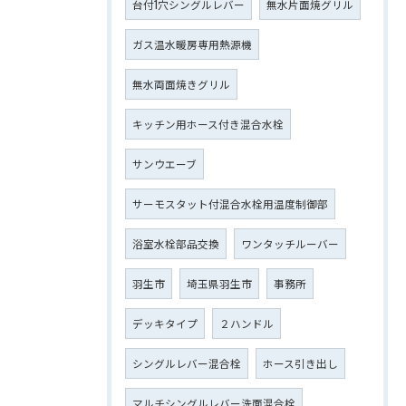
台付1穴シングルレバー
無水片面焼グリル
ガス温水暖房専用熱源機
無水両面焼きグリル
キッチン用ホース付き混合水栓
サンウエーブ
サーモスタット付混合水栓用温度制御部
浴室水栓部品交換
ワンタッチルーバー
羽生市
埼玉県羽生市
事務所
デッキタイプ
２ハンドル
シングルレバー混合栓
ホース引き出し
マルチシングルレバー洗面混合栓