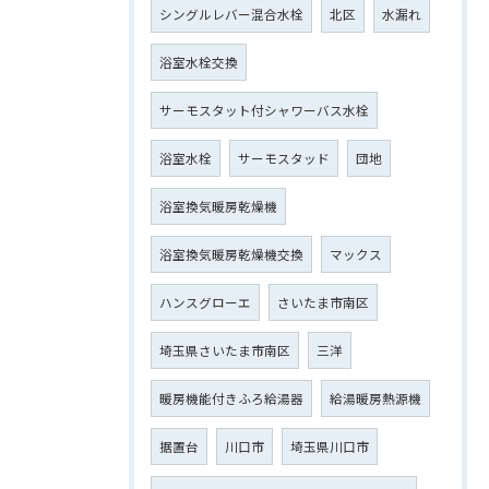
シングルレバー混合水栓
北区
水漏れ
浴室水栓交換
サーモスタット付シャワーバス水栓
浴室水栓
サーモスタッド
団地
浴室換気暖房乾燥機
浴室換気暖房乾燥機交換
マックス
ハンスグローエ
さいたま市南区
埼玉県さいたま市南区
三洋
暖房機能付きふろ給湯器
給湯暖房熱源機
据置台
川口市
埼玉県川口市