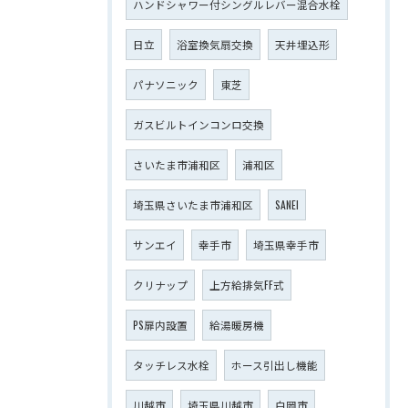
ハンドシャワー付シングルレバー混合水栓
日立
浴室換気扇交換
天井埋込形
パナソニック
東芝
ガスビルトインコンロ交換
さいたま市浦和区
浦和区
埼玉県さいたま市浦和区
SANEI
サンエイ
幸手市
埼玉県幸手市
クリナップ
上方給排気FF式
PS扉内設置
給湯暖房機
タッチレス水栓
ホース引出し機能
川越市
埼玉県川越市
白岡市