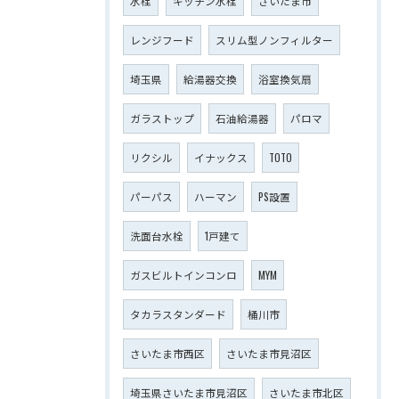
水栓
キッチン水栓
さいたま市
レンジフード
スリム型ノンフィルター
埼玉県
給湯器交換
浴室換気扇
ガラストップ
石油給湯器
パロマ
リクシル
イナックス
TOTO
パーパス
ハーマン
PS設置
洗面台水栓
1戸建て
ガスビルトインコンロ
MYM
タカラスタンダード
桶川市
さいたま市西区
さいたま市見沼区
埼玉県さいたま市見沼区
さいたま市北区