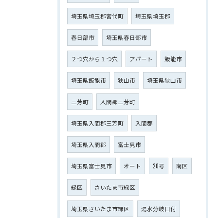
埼玉県埼玉郡宮代町
埼玉県埼玉郡
春日部市
埼玉県春日部市
２つ穴から１つ穴
アパート
飯能市
埼玉県飯能市
狭山市
埼玉県狭山市
三芳町
入間郡三芳町
埼玉県入間郡三芳町
入間郡
埼玉県入間郡
富士見市
埼玉県富士見市
オート
20号
南区
緑区
さいたま市緑区
埼玉県さいたま市緑区
湯水分岐口付