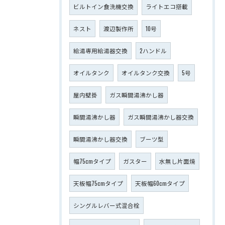
ビルトイン食洗機交換
ライトエコ搭載
ネスト
渡辺製作所
10号
給湯専用給湯器交換
2ハンドル
オイルタンク
オイルタンク交換
5号
屋内壁掛
ガス瞬間湯沸かし器
瞬間湯沸かし器
ガス瞬間湯沸かし器交換
瞬間湯沸かし器交換
ブーツ型
幅75cmタイプ
ガスター
水無し片面焼
天板幅75cmタイプ
天板幅60cmタイプ
シングルレバー式混合栓