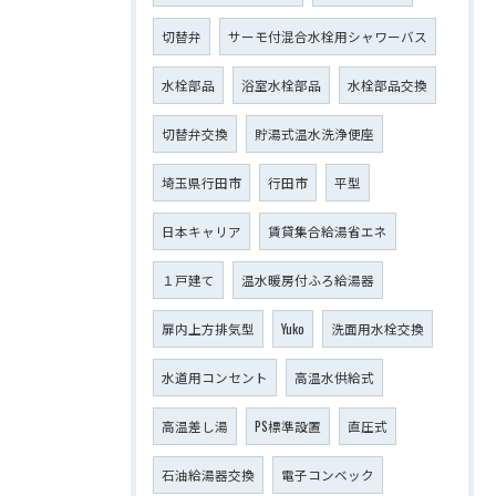
切替弁
サーモ付混合水栓用シャワーバス
水栓部品
浴室水栓部品
水栓部品交換
切替弁交換
貯湯式温水洗浄便座
埼玉県行田市
行田市
平型
日本キャリア
賃貸集合給湯省エネ
１戸建て
温水暖房付ふろ給湯器
扉内上方排気型
Yuko
洗面用水栓交換
水道用コンセント
高温水供給式
高温差し湯
PS標準設置
直圧式
石油給湯器交換
電子コンベック