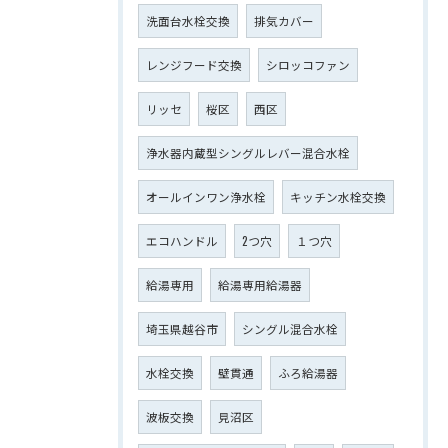
洗面台水栓交換
排気カバー
レンジフード交換
シロッコファン
リッセ
桜区
西区
浄水器内蔵型シングルレバー混合水栓
オールインワン浄水栓
キッチン水栓交換
エコハンドル
2つ穴
１つ穴
給湯専用
給湯専用給湯器
埼玉県越谷市
シングル混合水栓
水栓交換
壁貫通
ふろ給湯器
波板交換
見沼区