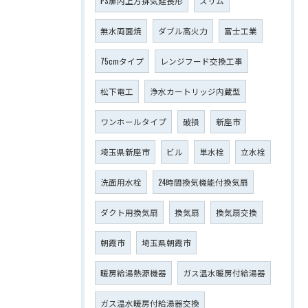
PS扉内上方排気延長形
スリム
無水両面焼
ダブル高火力
富士工業
75cmタイプ
レンジフード交換工事
松下電工
浄水カートリッジ内蔵型
ワンホールタイプ
破損
新座市
埼玉県新座市
ビル
単水栓
立水栓
洗面用水栓
24時間換気機能付換気扇
ダクト用換気扇
換気扇
換気扇交換
朝霞市
埼玉県朝霞市
暖房給湯熱源機器
ガス温水暖房付給湯器
ガス温水暖房付給湯器交換