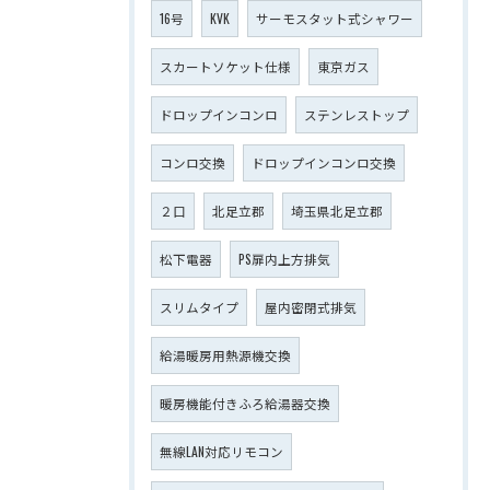
16号
KVK
サーモスタット式シャワー
スカートソケット仕様
東京ガス
ドロップインコンロ
ステンレストップ
コンロ交換
ドロップインコンロ交換
２口
北足立郡
埼玉県北足立郡
松下電器
PS扉内上方排気
スリムタイプ
屋内密閉式排気
給湯暖房用熱源機交換
暖房機能付きふろ給湯器交換
無線LAN対応リモコン