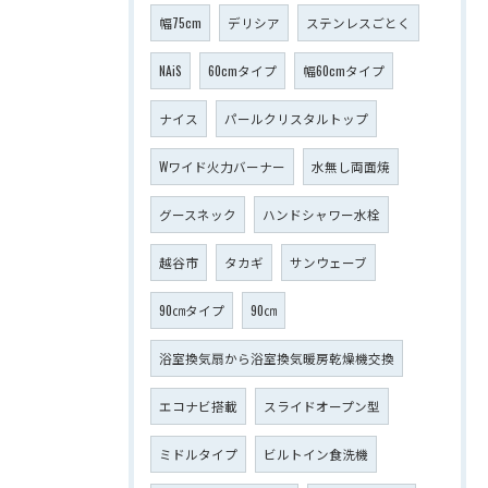
幅75cm
デリシア
ステンレスごとく
NAiS
60cmタイプ
幅60cmタイプ
ナイス
パールクリスタルトップ
Wワイド火力バーナー
水無し両面焼
グースネック
ハンドシャワー水栓
越谷市
タカギ
サンウェーブ
90㎝タイプ
90㎝
浴室換気扇から浴室換気暖房乾燥機交換
エコナビ搭載
スライドオープン型
ミドルタイプ
ビルトイン食洗機