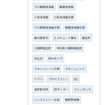
ガス瞬間湯沸器
瞬間湯沸器
小型湯沸器
小型湯沸器交換
ガス瞬間湯沸器交換
瞬間湯沸器交換
屋内壁掛形
エコキュート撤去
越生町
入間郡越生町
埼玉県入間郡越生町
元止式
60㎝タイプ
ウォシュレット交換
ウォシュレット
クララ
プロペラファン
3口
長府製作所
DCモーター
ファンタッチ
シングルレバー水栓
暖房熱源機