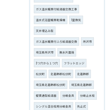
ガス温水暖房付給湯器交換工事
温水式浴室暖房乾燥機
1室換気
天井埋込み型
ガス温水暖房付ふろ給湯器交換
所沢市
埼玉県所沢市
無水片面焼
2つ穴から１つ穴
フラットエッジ
松伏町
北葛飾郡松伏町
北葛飾郡
埼玉県北葛飾郡松伏町
埼玉県北葛飾郡
壁貫通型給湯器
分岐金具
分岐止水栓
シングル混合栓用分岐金具
先止式