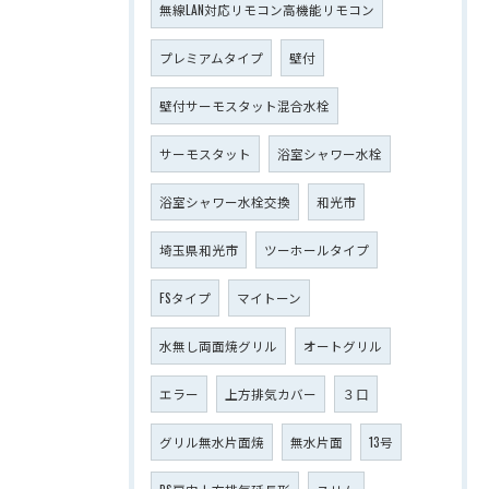
無線LAN対応リモコン高機能リモコン
プレミアムタイプ
壁付
壁付サーモスタット混合水栓
サーモスタット
浴室シャワー水栓
浴室シャワー水栓交換
和光市
埼玉県和光市
ツーホールタイプ
FSタイプ
マイトーン
水無し両面焼グリル
オートグリル
エラー
上方排気カバー
３口
グリル無水片面焼
無水片面
13号