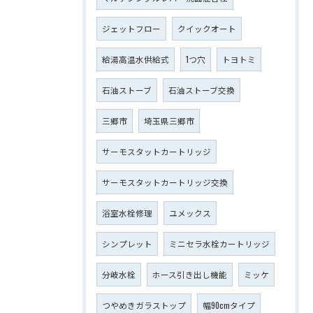
ジェットフロー
クイックオート
給湯高温水供給式
1つ穴
トヨトミ
石油ストーブ
石油ストーブ交換
三郷市
埼玉県三郷市
サーモスタットカートリッジ
サーモスタットカートリッジ交換
浴室水栓修理
ユメックス
シンプレット
ミニセラ水栓カートリッジ
分岐水栓
ホース引き出し機能
ミッケ
つやめきガラストップ
幅90cmタイプ