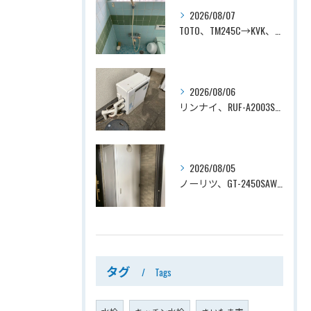
2026/08/07
TOTO、TM245C→KVK、KF800T、壁付タイプ、サーモスタット付シャワーバス水栓、浴室用水栓交換工事ー埼玉県上尾市平塚
2026/08/06
リンナイ、RUF-A2003SAG(A)→ノーリツ、GT-C2072SAR-1 BL、20号、エコジョーズ、オート、屋外据置型、給湯器交換工事ー埼玉県上尾市平塚
2026/08/05
ノーリツ、GT-2450SAWX-TB→ノーリツ、GT-2470SAW-TB-1 BL 、24号、オート、PS扉内後方排気、給湯器交換工事ー埼玉県さいたま市南区鹿手袋
タグ
Tags