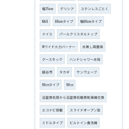
幅75cm
デリシア
ステンレスごとく
NAiS
60cmタイプ
幅60cmタイプ
ナイス
パールクリスタルトップ
Wワイド火力バーナー
水無し両面焼
グースネック
ハンドシャワー水栓
越谷市
タカギ
サンウェーブ
90㎝タイプ
90㎝
浴室換気扇から浴室換気暖房乾燥機交換
エコナビ搭載
スライドオープン型
ミドルタイプ
ビルトイン食洗機