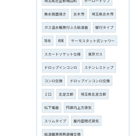
埼玉県比企郡鳩山町
ホーロートップ
無水両面焼き
志木市
埼玉県志木市
ガス温水暖房付ふろ給湯器
壁付タイプ
16号
KVK
サーモスタット式シャワー
スカートソケット仕様
東京ガス
ドロップインコンロ
ステンレストップ
コンロ交換
ドロップインコンロ交換
２口
北足立郡
埼玉県北足立郡
松下電器
PS扉内上方排気
スリムタイプ
屋内密閉式排気
給湯暖房用熱源機交換