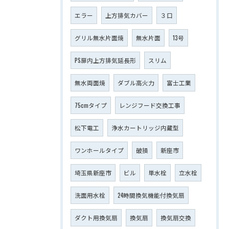
エラー
上方排気カバー
３口
グリル無水片面焼
無水片面
13号
PS扉内上方排気延長形
スリム
無水両面焼
ダブル高火力
富士工業
75cmタイプ
レンジフード交換工事
松下電工
浄水カートリッジ内蔵型
ワンホールタイプ
破損
新座市
埼玉県新座市
ビル
単水栓
立水栓
洗面用水栓
24時間換気機能付換気扇
ダクト用換気扇
換気扇
換気扇交換