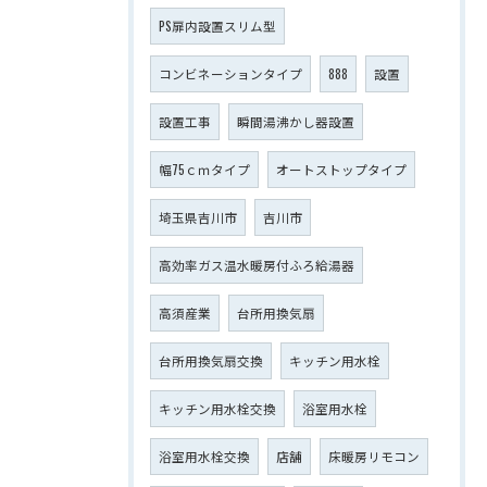
PS扉内設置スリム型
コンビネーションタイプ
888
設置
設置工事
瞬間湯沸かし器設置
幅75ｃｍタイプ
オートストップタイプ
埼玉県吉川市
吉川市
高効率ガス温水暖房付ふろ給湯器
高須産業
台所用換気扇
台所用換気扇交換
キッチン用水栓
キッチン用水栓交換
浴室用水栓
浴室用水栓交換
店舗
床暖房リモコン