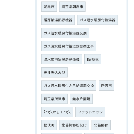
朝霞市
埼玉県朝霞市
暖房給湯熱源機器
ガス温水暖房付給湯器
ガス温水暖房付給湯器交換
ガス温水暖房付給湯器交換工事
温水式浴室暖房乾燥機
1室換気
天井埋込み型
ガス温水暖房付ふろ給湯器交換
所沢市
埼玉県所沢市
無水片面焼
2つ穴から１つ穴
フラットエッジ
松伏町
北葛飾郡松伏町
北葛飾郡