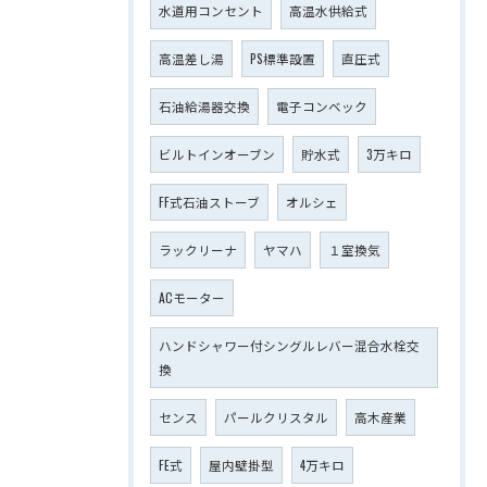
水道用コンセント
高温水供給式
高温差し湯
PS標準設置
直圧式
石油給湯器交換
電子コンベック
ビルトインオーブン
貯水式
3万キロ
FF式石油ストーブ
オルシェ
ラックリーナ
ヤマハ
１室換気
ACモーター
ハンドシャワー付シングルレバー混合水栓交
換
センス
パールクリスタル
高木産業
FE式
屋内壁掛型
4万キロ