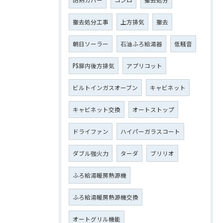
撤去処分工事
上方排気
撤去
朝日ソーラー
石油ふろ給湯器
低騒音
PS扉内後方排気
アプリコット
ビルトインガスオーブン
キャビネット
キャビネット交換
オートストップ
ドライファン
ハイパーガラスコート
ダブル強火力
ターダ
ブリリオ
ふろ給湯暖房熱源機
ふろ給湯暖房熱源機交換
オートグリル機能