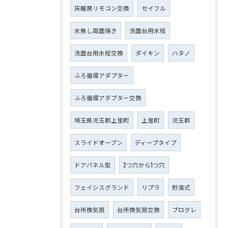
床暖房リモコン交換
セイフル
水無し両面焼き
洗面台用水栓
洗面台用水栓交換
ダイキン
ハタノ
ふろ循環アダプター
ふろ循環アダプター交換
埼玉県児玉郡上里町
上里町
児玉郡
スライドオープン
ディープタイプ
ドアパネル型
2つ穴から1つ穴
フェイシスグランド
リプラ
貯湯式
台所換気扇
台所換気扇交換
プログレ