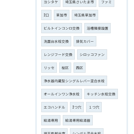
ヨシタケ
埼玉県さいたま市
ファミ
2口
草加市
埼玉県草加市
ビルトインコンロ交換
浴槽隣接設置
洗面台水栓交換
排気カバー
レンジフード交換
シロッコファン
リッセ
桜区
西区
浄水器内蔵型シングルレバー混合水栓
オールインワン浄水栓
キッチン水栓交換
エコハンドル
2つ穴
１つ穴
給湯専用
給湯専用給湯器
埼玉県越谷市
シングル混合水栓