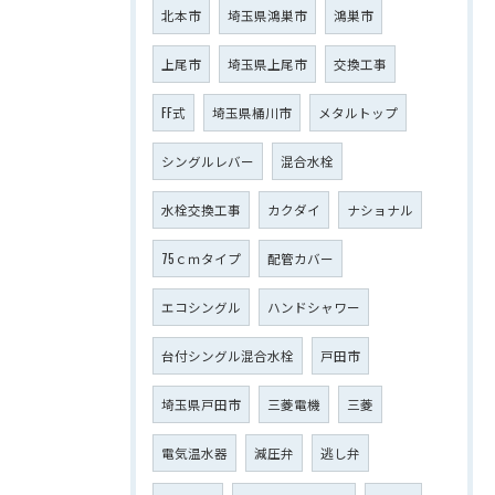
北本市
埼玉県鴻巣市
鴻巣市
上尾市
埼玉県上尾市
交換工事
FF式
埼玉県桶川市
メタルトップ
シングルレバー
混合水栓
水栓交換工事
カクダイ
ナショナル
75ｃｍタイプ
配管カバー
エコシングル
ハンドシャワー
台付シングル混合水栓
戸田市
埼玉県戸田市
三菱電機
三菱
電気温水器
減圧弁
逃し弁