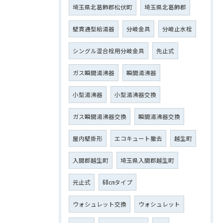
埼玉県北葛飾郡松伏町
埼玉県北葛飾郡
壁貫通型給湯器
分岐金具
分岐止水栓
シングル混合栓用分岐金具
先止式
ガス瞬間湯沸器
瞬間湯沸器
小型湯沸器
小型湯沸器交換
ガス瞬間湯沸器交換
瞬間湯沸器交換
屋内壁掛形
エコキュート撤去
越生町
入間郡越生町
埼玉県入間郡越生町
元止式
60㎝タイプ
ウォシュレット交換
ウォシュレット