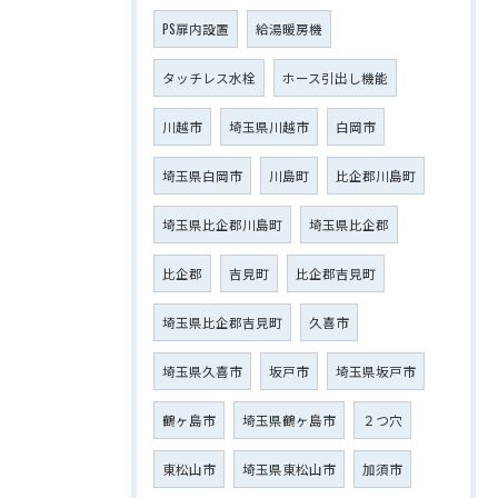
PS扉内設置
給湯暖房機
タッチレス水栓
ホース引出し機能
川越市
埼玉県川越市
白岡市
埼玉県白岡市
川島町
比企郡川島町
埼玉県比企郡川島町
埼玉県比企郡
比企郡
吉見町
比企郡吉見町
埼玉県比企郡吉見町
久喜市
埼玉県久喜市
坂戸市
埼玉県坂戸市
鶴ヶ島市
埼玉県鶴ヶ島市
２つ穴
東松山市
埼玉県東松山市
加須市