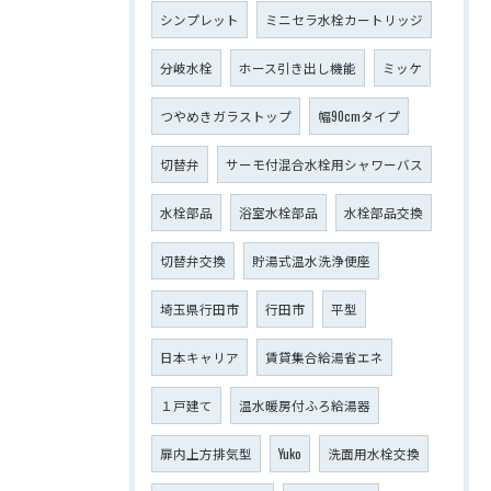
シンプレット
ミニセラ水栓カートリッジ
分岐水栓
ホース引き出し機能
ミッケ
つやめきガラストップ
幅90cmタイプ
切替弁
サーモ付混合水栓用シャワーバス
水栓部品
浴室水栓部品
水栓部品交換
切替弁交換
貯湯式温水洗浄便座
埼玉県行田市
行田市
平型
日本キャリア
賃貸集合給湯省エネ
１戸建て
温水暖房付ふろ給湯器
扉内上方排気型
Yuko
洗面用水栓交換