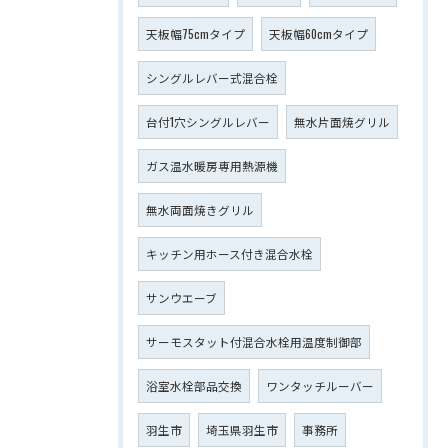
天板幅75cmタイプ
天板幅60cmタイプ
シングルレバー式混合栓
台付1穴シングルレバー
無水片面焼グリル
ガス温水暖房専用熱源機
無水両面焼きグリル
キッチン用ホース付き混合水栓
サンウエーブ
サーモスタット付混合水栓用温度制御部
浴室水栓部品交換
ワンタッチルーバー
羽生市
埼玉県羽生市
事務所