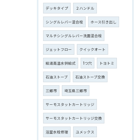
デッキタイプ
２ハンドル
シングルレバー混合栓
ホース引き出し
マルチシングルレバー洗面混合栓
ジェットフロー
クイックオート
給湯高温水供給式
1つ穴
トヨトミ
石油ストーブ
石油ストーブ交換
三郷市
埼玉県三郷市
サーモスタットカートリッジ
サーモスタットカートリッジ交換
浴室水栓修理
ユメックス