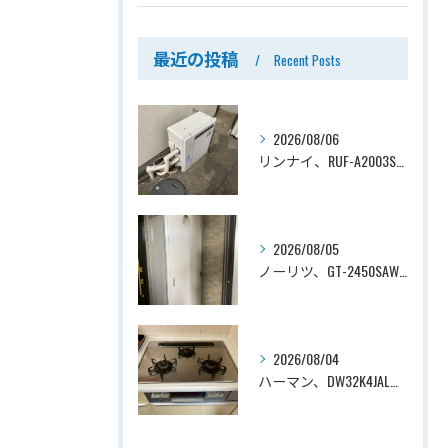
最近の投稿
Recent Posts
2026/08/06
リンナイ、RUF-A2003SAG(A)→ノーリツ、GT-C2072SAR-1 BL、20号、エコジョーズ、オート、屋外据置型、給湯器交換工事ー埼玉県上尾市平塚
2026/08/05
ノーリツ、GT-2450SAWX-TB→ノーリツ、GT-2470SAW-TB-1 BL 、24号、オート、PS扉内後方排気、給湯器交換工事ー埼玉県さいたま市南区鹿手袋
2026/08/04
ハーマン、DW32K4JAL→ノーリツ、N3WV6RWTP2SI、ファミ、つやめきガラストップ、天板幅60cmタイプ、ビルトインコンロ交換工事ー埼玉県さいたま市西区宮前町