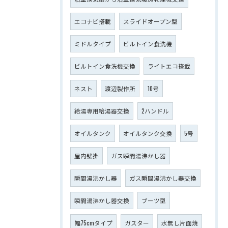
エコナビ搭載
スライドオープン型
ミドルタイプ
ビルトイン食洗機
ビルトイン食洗機交換
ライトエコ搭載
ネスト
渡辺製作所
10号
給湯専用給湯器交換
2ハンドル
オイルタンク
オイルタンク交換
5号
屋内壁掛
ガス瞬間湯沸かし器
瞬間湯沸かし器
ガス瞬間湯沸かし器交換
瞬間湯沸かし器交換
ブーツ型
幅75cmタイプ
ガスター
水無し片面焼