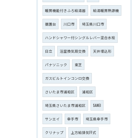
暖房機能付きふろ給湯器
給湯暖房熱源機
据置台
川口市
埼玉県川口市
ハンドシャワー付シングルレバー混合水栓
日立
浴室換気扇交換
天井埋込形
パナソニック
東芝
ガスビルトインコンロ交換
さいたま市浦和区
浦和区
埼玉県さいたま市浦和区
SANEI
サンエイ
幸手市
埼玉県幸手市
クリナップ
上方給排気FF式