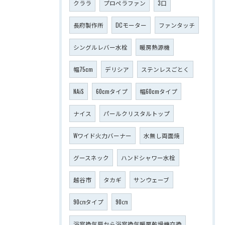
クララ
プロペラファン
3口
長府製作所
DCモーター
ファンタッチ
シングルレバー水栓
暖房熱源機
幅75cm
デリシア
ステンレスごとく
NAiS
60cmタイプ
幅60cmタイプ
ナイス
パールクリスタルトップ
Wワイド火力バーナー
水無し両面焼
グースネック
ハンドシャワー水栓
越谷市
タカギ
サンウェーブ
90㎝タイプ
90㎝
浴室換気扇から浴室換気暖房乾燥機交換