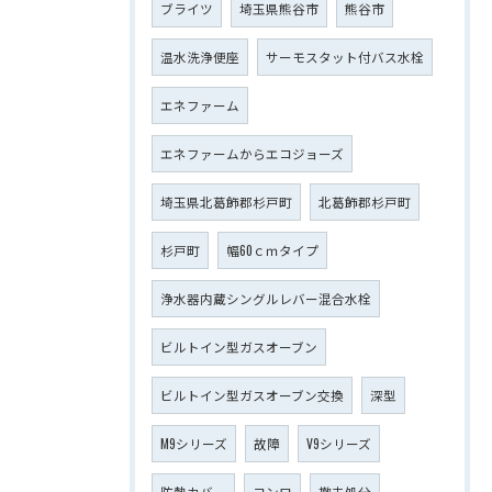
ブライツ
埼玉県熊谷市
熊谷市
温水洗浄便座
サーモスタット付バス水栓
エネファーム
エネファームからエコジョーズ
埼玉県北葛飾郡杉戸町
北葛飾郡杉戸町
杉戸町
幅60ｃｍタイプ
浄水器内蔵シングルレバー混合水栓
ビルトイン型ガスオーブン
ビルトイン型ガスオーブン交換
深型
M9シリーズ
故障
V9シリーズ
防熱カバー
コンロ
撤去処分