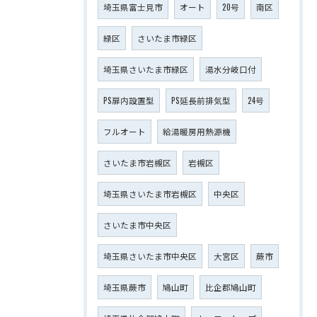
埼玉県富士見市
オート
20号
南区
緑区
さいたま市緑区
埼玉県さいたま市緑区
湯水分岐口付
PS扉内設置型
PS延長前排気型
24号
フルオート
給湯暖房用熱源機
さいたま市岩槻区
岩槻区
埼玉県さいたま市岩槻区
中央区
さいたま市中央区
埼玉県さいたま市中央区
大宮区
蕨市
埼玉県蕨市
鳩山町
比企郡鳩山町