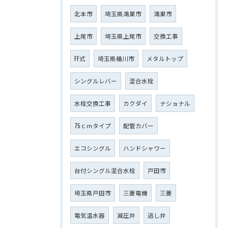
北本市
埼玉県鴻巣市
鴻巣市
上尾市
埼玉県上尾市
交換工事
FF式
埼玉県桶川市
メタルトップ
シングルレバー
混合水栓
水栓交換工事
カクダイ
ナショナル
75ｃｍタイプ
配管カバー
エコシングル
ハンドシャワー
台付シングル混合水栓
戸田市
埼玉県戸田市
三菱電機
三菱
電気温水器
減圧弁
逃し弁