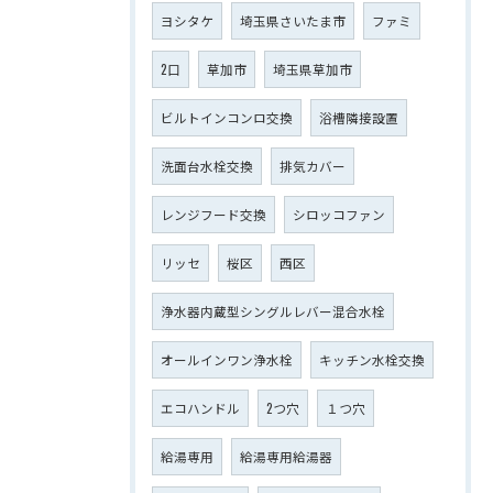
ヨシタケ
埼玉県さいたま市
ファミ
2口
草加市
埼玉県草加市
ビルトインコンロ交換
浴槽隣接設置
洗面台水栓交換
排気カバー
レンジフード交換
シロッコファン
リッセ
桜区
西区
浄水器内蔵型シングルレバー混合水栓
オールインワン浄水栓
キッチン水栓交換
エコハンドル
2つ穴
１つ穴
給湯専用
給湯専用給湯器