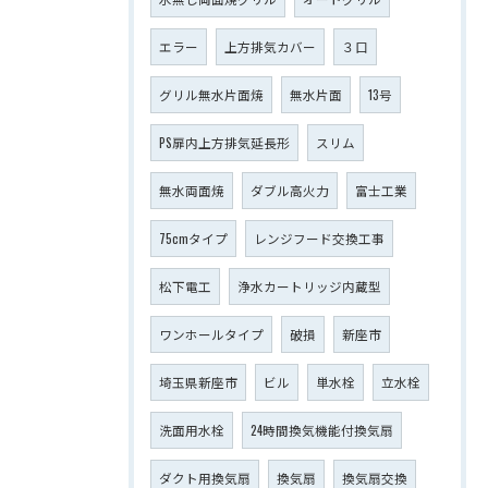
エラー
上方排気カバー
３口
グリル無水片面焼
無水片面
13号
PS扉内上方排気延長形
スリム
無水両面焼
ダブル高火力
富士工業
75cmタイプ
レンジフード交換工事
松下電工
浄水カートリッジ内蔵型
ワンホールタイプ
破損
新座市
埼玉県新座市
ビル
単水栓
立水栓
洗面用水栓
24時間換気機能付換気扇
ダクト用換気扇
換気扇
換気扇交換