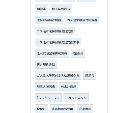
朝霞市
埼玉県朝霞市
暖房給湯熱源機器
ガス温水暖房付給湯器
ガス温水暖房付給湯器交換
ガス温水暖房付給湯器交換工事
温水式浴室暖房乾燥機
1室換気
天井埋込み型
ガス温水暖房付ふろ給湯器交換
所沢市
埼玉県所沢市
無水片面焼
2つ穴から１つ穴
フラットエッジ
松伏町
北葛飾郡松伏町
北葛飾郡