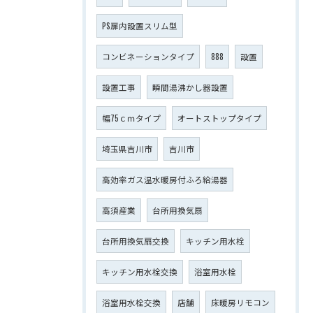
PS扉内設置スリム型
コンビネーションタイプ
888
設置
設置工事
瞬間湯沸かし器設置
幅75ｃｍタイプ
オートストップタイプ
埼玉県吉川市
吉川市
高効率ガス温水暖房付ふろ給湯器
高須産業
台所用換気扇
台所用換気扇交換
キッチン用水栓
キッチン用水栓交換
浴室用水栓
浴室用水栓交換
店舗
床暖房リモコン