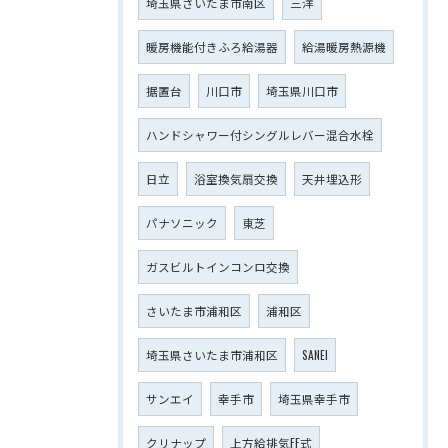
埼玉県さいたま市南区
三洋
暖房機能付きふろ給湯器
給湯暖房熱源機
据置台
川口市
埼玉県川口市
ハンドシャワー付シングルレバー混合水栓
日立
浴室換気扇交換
天井埋込形
パナソニック
東芝
ガスビルトインコンロ交換
さいたま市浦和区
浦和区
埼玉県さいたま市浦和区
SANEI
サンエイ
幸手市
埼玉県幸手市
クリナップ
上方給排気FF式