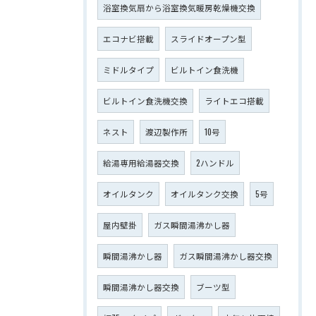
浴室換気扇から浴室換気暖房乾燥機交換
エコナビ搭載
スライドオープン型
ミドルタイプ
ビルトイン食洗機
ビルトイン食洗機交換
ライトエコ搭載
ネスト
渡辺製作所
10号
給湯専用給湯器交換
2ハンドル
オイルタンク
オイルタンク交換
5号
屋内壁掛
ガス瞬間湯沸かし器
瞬間湯沸かし器
ガス瞬間湯沸かし器交換
瞬間湯沸かし器交換
ブーツ型