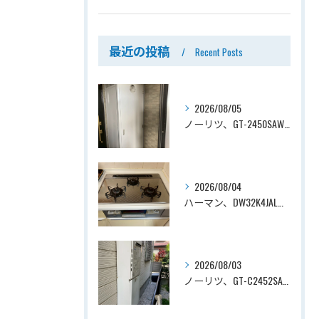
最近の投稿
Recent Posts
2026/08/05
ノーリツ、GT-2450SAWX-TB→ノーリツ、GT-2470SAW-TB-1 BL 、24号、オート、PS扉内後方排気、給湯器交換工事ー埼玉県さいたま市南区鹿手袋
2026/08/04
ハーマン、DW32K4JAL→ノーリツ、N3WV6RWTP2SI、ファミ、つやめきガラストップ、天板幅60cmタイプ、ビルトインコンロ交換工事ー埼玉県さいたま市西区宮前町
2026/08/03
ノーリツ、GT-C2452SAWX→ノーリツ、GT-C2472SAW-1 BL、24号、エコジョーズ、オート、屋外壁掛型、配管カバー付き、給湯器交換工事ー埼玉県さいたま市西区宮前町