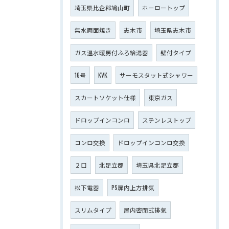
埼玉県比企郡鳩山町
ホーロートップ
無水両面焼き
志木市
埼玉県志木市
ガス温水暖房付ふろ給湯器
壁付タイプ
16号
KVK
サーモスタット式シャワー
スカートソケット仕様
東京ガス
ドロップインコンロ
ステンレストップ
コンロ交換
ドロップインコンロ交換
２口
北足立郡
埼玉県北足立郡
松下電器
PS扉内上方排気
スリムタイプ
屋内密閉式排気