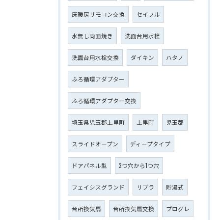
床暖房リモコン交換
セイフル
水無し両面焼き
洗面台用水栓
洗面台用水栓交換
ダイキン
ハタノ
ふろ循環アダプター
ふろ循環アダプター交換
埼玉県児玉郡上里町
上里町
児玉郡
スライドオープン
ディープタイプ
ドアパネル型
2つ穴から1つ穴
フェイシスグランド
リプラ
貯湯式
台所換気扇
台所換気扇交換
プログレ