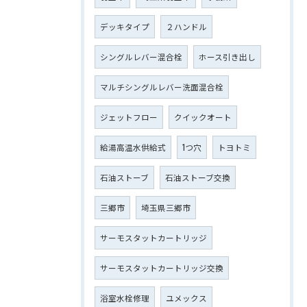
デッキタイプ
２ハンドル
シングルレバー混合栓
ホース引き出し
マルチシングルレバー洗面混合栓
ジェットフロー
クイックオート
給湯高温水供給式
1つ穴
トヨトミ
石油ストーブ
石油ストーブ交換
三郷市
埼玉県三郷市
サーモスタットカートリッジ
サーモスタットカートリッジ交換
浴室水栓修理
ユメックス