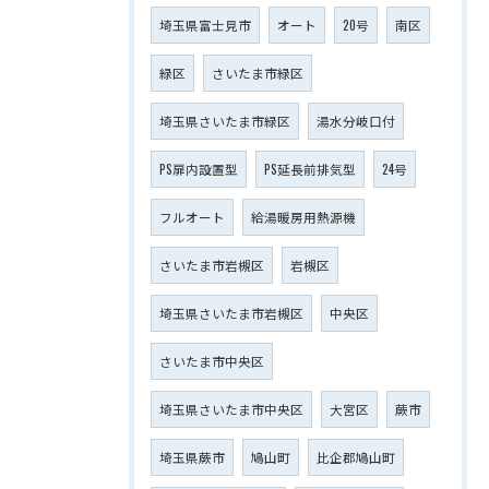
埼玉県富士見市
オート
20号
南区
緑区
さいたま市緑区
埼玉県さいたま市緑区
湯水分岐口付
PS扉内設置型
PS延長前排気型
24号
フルオート
給湯暖房用熱源機
さいたま市岩槻区
岩槻区
埼玉県さいたま市岩槻区
中央区
さいたま市中央区
埼玉県さいたま市中央区
大宮区
蕨市
埼玉県蕨市
鳩山町
比企郡鳩山町