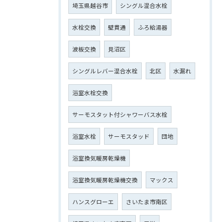
埼玉県越谷市
シングル混合水栓
水栓交換
壁貫通
ふろ給湯器
波板交換
見沼区
シングルレバー混合水栓
北区
水漏れ
浴室水栓交換
サーモスタット付シャワーバス水栓
浴室水栓
サーモスタッド
団地
浴室換気暖房乾燥機
浴室換気暖房乾燥機交換
マックス
ハンスグローエ
さいたま市南区