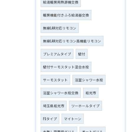
給湯暖房用熱源機交換
暖房機能付きふろ給湯器交換
無線LAN対応リモコン
無線LAN対応リモコン高機能リモコン
プレミアムタイプ
壁付
壁付サーモスタット混合水栓
サーモスタット
浴室シャワー水栓
浴室シャワー水栓交換
和光市
埼玉県和光市
ツーホールタイプ
FSタイプ
マイトーン
水無し両面焼グリル
オートグリル