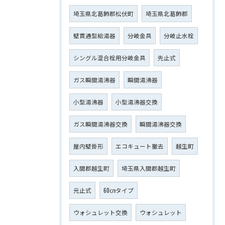
埼玉県北葛飾郡松伏町
埼玉県北葛飾郡
壁貫通型給湯器
分岐金具
分岐止水栓
シングル混合栓用分岐金具
先止式
ガス瞬間湯沸器
瞬間湯沸器
小型湯沸器
小型湯沸器交換
ガス瞬間湯沸器交換
瞬間湯沸器交換
屋内壁掛形
エコキュート撤去
越生町
入間郡越生町
埼玉県入間郡越生町
元止式
60㎝タイプ
ウォシュレット交換
ウォシュレット