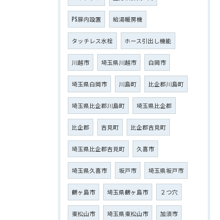
PS扉内設置
給湯暖房機
タッチレス水栓
ホース引出し機能
川越市
埼玉県川越市
白岡市
埼玉県白岡市
川島町
比企郡川島町
埼玉県比企郡川島町
埼玉県比企郡
比企郡
吉見町
比企郡吉見町
埼玉県比企郡吉見町
久喜市
埼玉県久喜市
坂戸市
埼玉県坂戸市
鶴ヶ島市
埼玉県鶴ヶ島市
２つ穴
東松山市
埼玉県東松山市
加須市