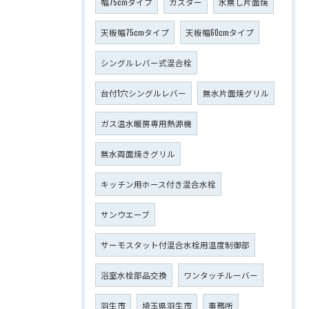
幅75cmタイプ
ガスター
水無し片面焼
天板幅75cmタイプ
天板幅60cmタイプ
シングルレバー式混合栓
台付1穴シングルレバー
無水片面焼グリル
ガス温水暖房専用熱源機
無水両面焼きグリル
キッチン用ホース付き混合水栓
サンウエーブ
サーモスタット付混合水栓用温度制御部
浴室水栓部品交換
ワンタッチルーバー
羽生市
埼玉県羽生市
事務所