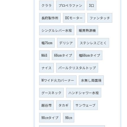
クララ
プロペラファン
3口
長府製作所
DCモーター
ファンタッチ
シングルレバー水栓
暖房熱源機
幅75cm
デリシア
ステンレスごとく
NAiS
60cmタイプ
幅60cmタイプ
ナイス
パールクリスタルトップ
Wワイド火力バーナー
水無し両面焼
グースネック
ハンドシャワー水栓
越谷市
タカギ
サンウェーブ
90㎝タイプ
90㎝