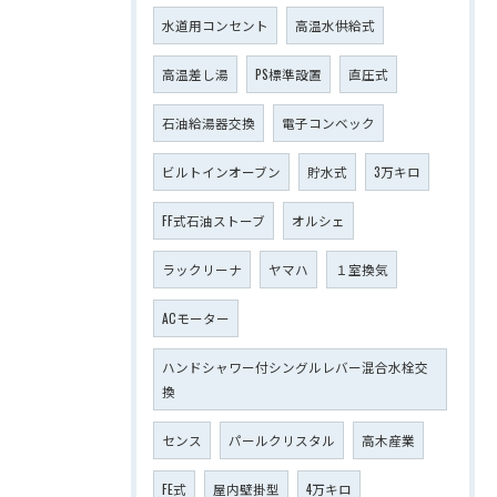
水道用コンセント
高温水供給式
高温差し湯
PS標準設置
直圧式
石油給湯器交換
電子コンベック
ビルトインオーブン
貯水式
3万キロ
FF式石油ストーブ
オルシェ
ラックリーナ
ヤマハ
１室換気
ACモーター
ハンドシャワー付シングルレバー混合水栓交
換
センス
パールクリスタル
高木産業
FE式
屋内壁掛型
4万キロ