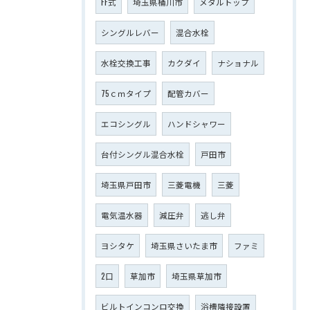
FF式
埼玉県桶川市
メタルトップ
シングルレバー
混合水栓
水栓交換工事
カクダイ
ナショナル
75ｃｍタイプ
配管カバー
エコシングル
ハンドシャワー
台付シングル混合水栓
戸田市
埼玉県戸田市
三菱電機
三菱
電気温水器
減圧弁
逃し弁
ヨシタケ
埼玉県さいたま市
ファミ
2口
草加市
埼玉県草加市
ビルトインコンロ交換
浴槽隣接設置