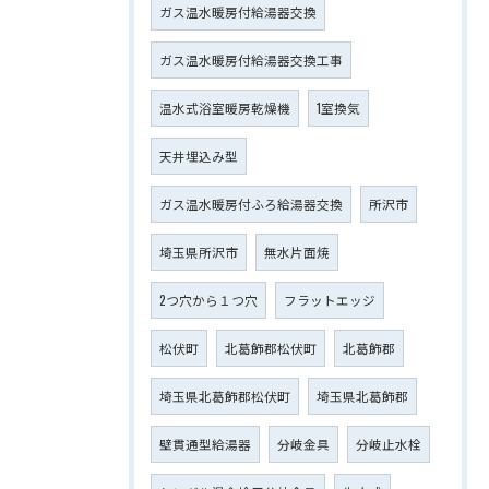
ガス温水暖房付給湯器交換
ガス温水暖房付給湯器交換工事
温水式浴室暖房乾燥機
1室換気
天井埋込み型
ガス温水暖房付ふろ給湯器交換
所沢市
埼玉県所沢市
無水片面焼
2つ穴から１つ穴
フラットエッジ
松伏町
北葛飾郡松伏町
北葛飾郡
埼玉県北葛飾郡松伏町
埼玉県北葛飾郡
壁貫通型給湯器
分岐金具
分岐止水栓