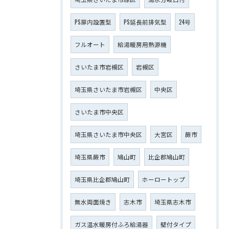
PS扉内設置型
PS延長前排気型
24号
フルオート
給湯暖房用熱源機
さいたま市岩槻区
岩槻区
埼玉県さいたま市岩槻区
中央区
さいたま市中央区
埼玉県さいたま市中央区
大宮区
蕨市
埼玉県蕨市
鳩山町
比企郡鳩山町
埼玉県比企郡鳩山町
ホーロートップ
無水両面焼き
志木市
埼玉県志木市
ガス温水暖房付ふろ給湯器
壁付タイプ