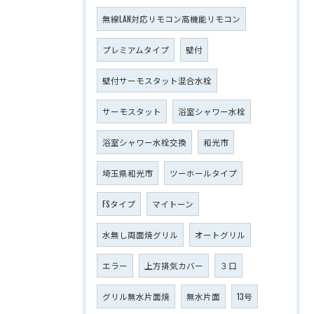
無線LAN対応リモコン高機能リモコン
プレミアムタイプ
壁付
壁付サーモスタット混合水栓
サーモスタット
浴室シャワー水栓
浴室シャワー水栓交換
和光市
埼玉県和光市
ツーホールタイプ
FSタイプ
マイトーン
水無し両面焼グリル
オートグリル
エラー
上方排気カバー
３口
グリル無水片面焼
無水片面
13号