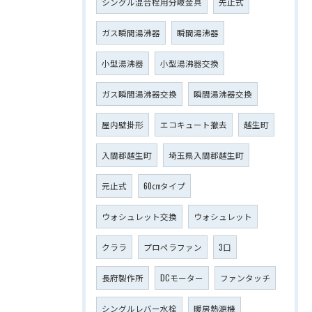
シングル混合栓用分岐金具
先止式
ガス瞬間湯沸器
瞬間湯沸器
小型湯沸器
小型湯沸器交換
ガス瞬間湯沸器交換
瞬間湯沸器交換
屋内壁掛形
エコキュート撤去
越生町
入間郡越生町
埼玉県入間郡越生町
元止式
60㎝タイプ
ウォシュレット交換
ウォシュレット
クララ
プロペラファン
3口
長府製作所
DCモーター
ファンタッチ
シングルレバー水栓
暖房熱源機