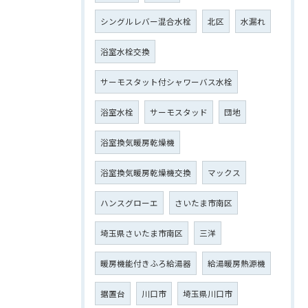
シングルレバー混合水栓
北区
水漏れ
浴室水栓交換
サーモスタット付シャワーバス水栓
浴室水栓
サーモスタッド
団地
浴室換気暖房乾燥機
浴室換気暖房乾燥機交換
マックス
ハンスグローエ
さいたま市南区
埼玉県さいたま市南区
三洋
暖房機能付きふろ給湯器
給湯暖房熱源機
据置台
川口市
埼玉県川口市