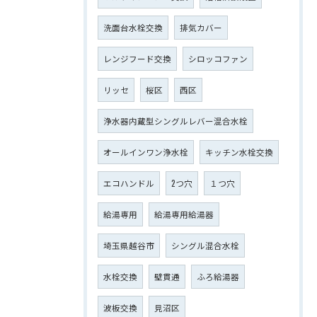
洗面台水栓交換
排気カバー
レンジフード交換
シロッコファン
リッセ
桜区
西区
浄水器内蔵型シングルレバー混合水栓
オールインワン浄水栓
キッチン水栓交換
エコハンドル
2つ穴
１つ穴
給湯専用
給湯専用給湯器
埼玉県越谷市
シングル混合水栓
水栓交換
壁貫通
ふろ給湯器
波板交換
見沼区