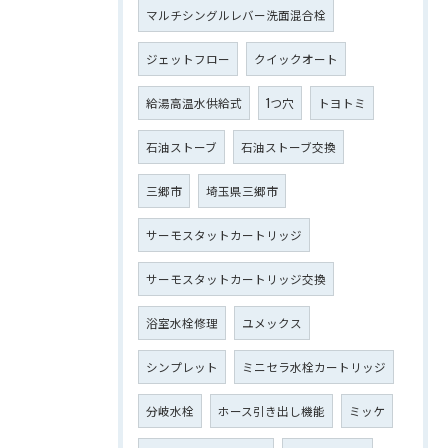
マルチシングルレバー洗面混合栓
ジェットフロー
クイックオート
給湯高温水供給式
1つ穴
トヨトミ
石油ストーブ
石油ストーブ交換
三郷市
埼玉県三郷市
サーモスタットカートリッジ
サーモスタットカートリッジ交換
浴室水栓修理
ユメックス
シンプレット
ミニセラ水栓カートリッジ
分岐水栓
ホース引き出し機能
ミッケ