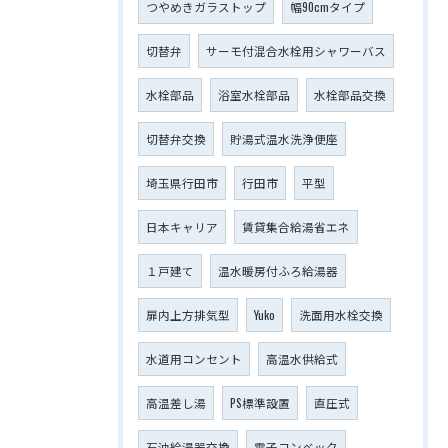
つやめきガラストップ
幅90cmタイプ
切替弁
サーモ付混合水栓用シャワーバス
水栓部品
浴室水栓部品
水栓部品交換
切替弁交換
貯湯式温水洗浄便座
埼玉県行田市
行田市
平型
日本キャリア
賃貸集合給湯省エネ
１戸建て
温水暖房付ふろ給湯器
扉内上方排気型
Yuko
洗面用水栓交換
水道用コンセント
高温水供給式
高温差し湯
PS標準設置
直圧式
石油給湯器交換
電子コンベック