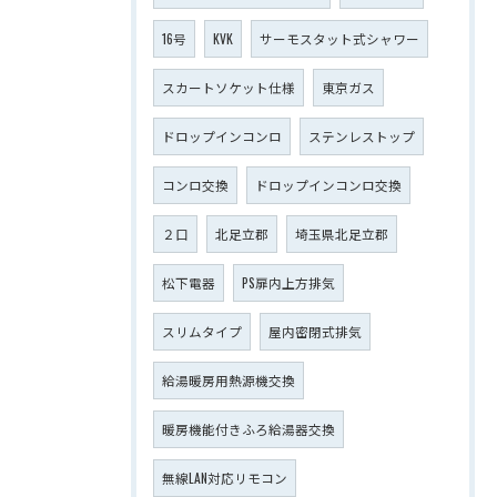
16号
KVK
サーモスタット式シャワー
スカートソケット仕様
東京ガス
ドロップインコンロ
ステンレストップ
コンロ交換
ドロップインコンロ交換
２口
北足立郡
埼玉県北足立郡
松下電器
PS扉内上方排気
スリムタイプ
屋内密閉式排気
給湯暖房用熱源機交換
暖房機能付きふろ給湯器交換
無線LAN対応リモコン