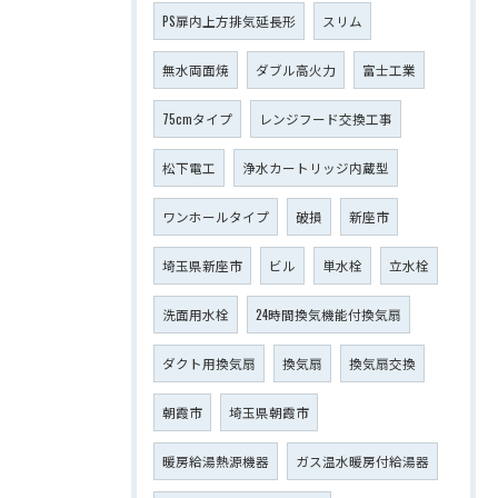
PS扉内上方排気延長形
スリム
無水両面焼
ダブル高火力
富士工業
75cmタイプ
レンジフード交換工事
松下電工
浄水カートリッジ内蔵型
ワンホールタイプ
破損
新座市
埼玉県新座市
ビル
単水栓
立水栓
洗面用水栓
24時間換気機能付換気扇
ダクト用換気扇
換気扇
換気扇交換
朝霞市
埼玉県朝霞市
暖房給湯熱源機器
ガス温水暖房付給湯器