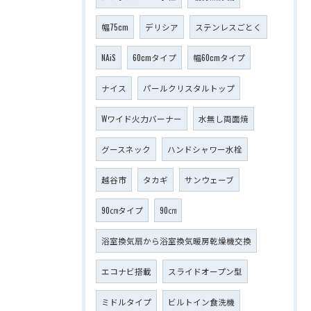
幅75cm
デリシア
ステンレスごとく
NAiS
60cmタイプ
幅60cmタイプ
ナイス
パールクリスタルトップ
Wワイド火力バーナー
水無し両面焼
グースネック
ハンドシャワー水栓
越谷市
タカギ
サンウェーブ
90㎝タイプ
90㎝
浴室換気扇から浴室換気暖房乾燥機交換
エコナビ搭載
スライドオープン型
ミドルタイプ
ビルトイン食洗機