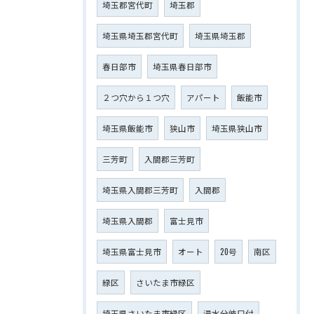
埼玉郡宮代町
埼玉郡
埼玉県埼玉郡宮代町
埼玉県埼玉郡
春日部市
埼玉県春日部市
２つ穴から１つ穴
アパート
飯能市
埼玉県飯能市
狭山市
埼玉県狭山市
三芳町
入間郡三芳町
埼玉県入間郡三芳町
入間郡
埼玉県入間郡
富士見市
埼玉県富士見市
オート
20号
南区
緑区
さいたま市緑区
埼玉県さいたま市緑区
湯水分岐口付