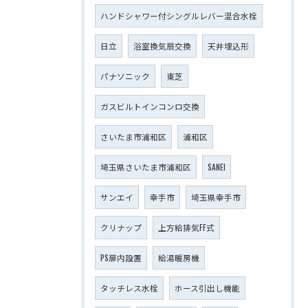
ハンドシャワー付シングルレバー混合水栓
日立
浴室換気扇交換
天井埋込形
パナソニック
東芝
ガスビルトインコンロ交換
さいたま市浦和区
浦和区
埼玉県さいたま市浦和区
SANEI
サンエイ
幸手市
埼玉県幸手市
クリナップ
上方給排気FF式
PS扉内設置
給湯暖房機
タッチレス水栓
ホース引出し機能