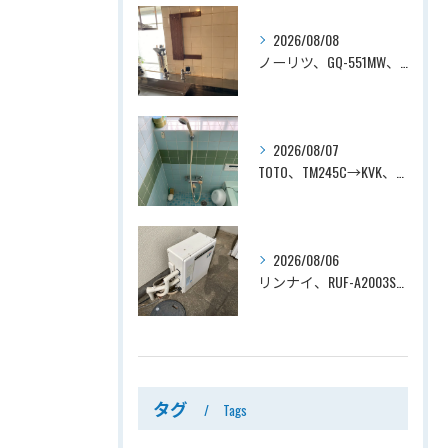
2026/08/08
ノーリツ、GQ-551MW、5号、元止式、屋内壁掛、防熱カバー付き、瞬間湯沸かし器（小型湯沸器）設置工事ー埼玉県川口市道合
2026/08/07
TOTO、TM245C→KVK、KF800T、壁付タイプ、サーモスタット付シャワーバス水栓、浴室用水栓交換工事ー埼玉県上尾市平塚
2026/08/06
リンナイ、RUF-A2003SAG(A)→ノーリツ、GT-C2072SAR-1 BL、20号、エコジョーズ、オート、屋外据置型、給湯器交換工事ー埼玉県上尾市平塚
タグ
Tags