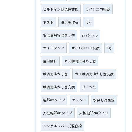
ビルトイン食洗機交換
ライトエコ搭載
ネスト
渡辺製作所
10号
給湯専用給湯器交換
2ハンドル
オイルタンク
オイルタンク交換
5号
屋内壁掛
ガス瞬間湯沸かし器
瞬間湯沸かし器
ガス瞬間湯沸かし器交換
瞬間湯沸かし器交換
ブーツ型
幅75cmタイプ
ガスター
水無し片面焼
天板幅75cmタイプ
天板幅60cmタイプ
シングルレバー式混合栓