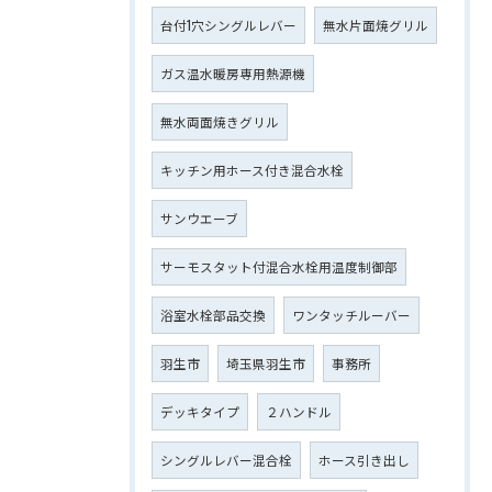
台付1穴シングルレバー
無水片面焼グリル
ガス温水暖房専用熱源機
無水両面焼きグリル
キッチン用ホース付き混合水栓
サンウエーブ
サーモスタット付混合水栓用温度制御部
浴室水栓部品交換
ワンタッチルーバー
羽生市
埼玉県羽生市
事務所
デッキタイプ
２ハンドル
シングルレバー混合栓
ホース引き出し