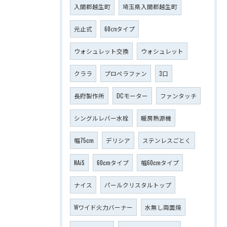
入間郡越生町
埼玉県入間郡越生町
元止式
60㎝タイプ
ウォシュレット交換
ウォシュレット
クララ
プロペラファン
3口
長府製作所
DCモーター
ファンタッチ
シングルレバー水栓
暖房熱源機
幅75cm
デリシア
ステンレスごとく
NAiS
60cmタイプ
幅60cmタイプ
ナイス
パールクリスタルトップ
Wワイド火力バーナー
水無し両面焼