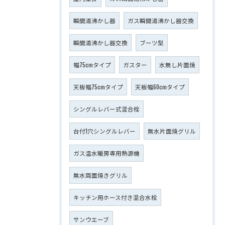
瞬間湯沸かし器
ガス瞬間湯沸かし器交換
瞬間湯沸かし器交換
ブーツ型
幅75cmタイプ
ガスター
水無し片面焼
天板幅75cmタイプ
天板幅60cmタイプ
シングルレバー式混合栓
台付1穴シングルレバー
無水片面焼グリル
ガス温水暖房専用熱源機
無水両面焼きグリル
キッチン用ホース付き混合水栓
サンウエーブ