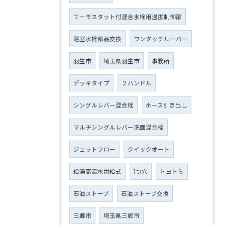
サーモスタット付混合水栓用温度制御部
浴室水栓部品交換
ワンタッチルーバー
羽生市
埼玉県羽生市
事務所
デッキタイプ
２ハンドル
シングルレバー混合栓
ホース引き出し
マルチシングルレバー洗面混合栓
ジェットフロー
クイックオート
給湯高温水供給式
1つ穴
トヨトミ
石油ストーブ
石油ストーブ交換
三郷市
埼玉県三郷市