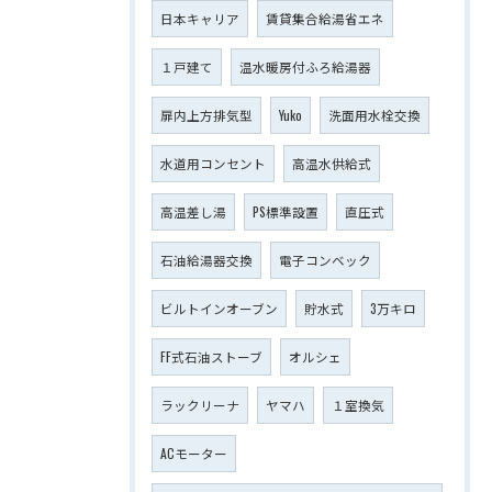
日本キャリア
賃貸集合給湯省エネ
１戸建て
温水暖房付ふろ給湯器
扉内上方排気型
Yuko
洗面用水栓交換
水道用コンセント
高温水供給式
高温差し湯
PS標準設置
直圧式
石油給湯器交換
電子コンベック
ビルトインオーブン
貯水式
3万キロ
FF式石油ストーブ
オルシェ
ラックリーナ
ヤマハ
１室換気
ACモーター