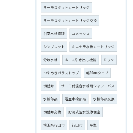
サーモスタットカートリッジ
サーモスタットカートリッジ交換
浴室水栓修理
ユメックス
シンプレット
ミニセラ水栓カートリッジ
分岐水栓
ホース引き出し機能
ミッケ
つやめきガラストップ
幅90cmタイプ
切替弁
サーモ付混合水栓用シャワーバス
水栓部品
浴室水栓部品
水栓部品交換
切替弁交換
貯湯式温水洗浄便座
埼玉県行田市
行田市
平型