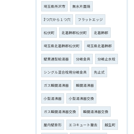
埼玉県所沢市
無水片面焼
2つ穴から１つ穴
フラットエッジ
松伏町
北葛飾郡松伏町
北葛飾郡
埼玉県北葛飾郡松伏町
埼玉県北葛飾郡
壁貫通型給湯器
分岐金具
分岐止水栓
シングル混合栓用分岐金具
先止式
ガス瞬間湯沸器
瞬間湯沸器
小型湯沸器
小型湯沸器交換
ガス瞬間湯沸器交換
瞬間湯沸器交換
屋内壁掛形
エコキュート撤去
越生町