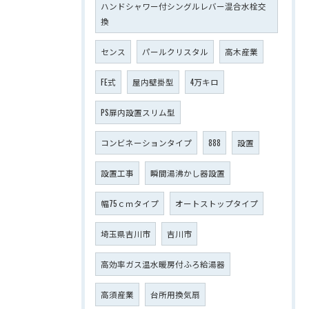
ハンドシャワー付シングルレバー混合水栓交
換
センス
パールクリスタル
高木産業
FE式
屋内壁掛型
4万キロ
PS扉内設置スリム型
コンビネーションタイプ
888
設置
設置工事
瞬間湯沸かし器設置
幅75ｃｍタイプ
オートストップタイプ
埼玉県吉川市
吉川市
高効率ガス温水暖房付ふろ給湯器
高須産業
台所用換気扇