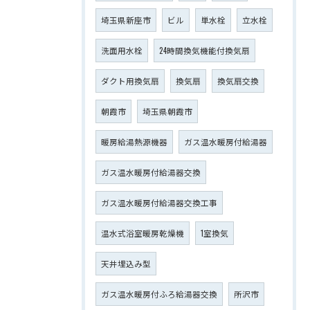
埼玉県新座市
ビル
単水栓
立水栓
洗面用水栓
24時間換気機能付換気扇
ダクト用換気扇
換気扇
換気扇交換
朝霞市
埼玉県朝霞市
暖房給湯熱源機器
ガス温水暖房付給湯器
ガス温水暖房付給湯器交換
ガス温水暖房付給湯器交換工事
温水式浴室暖房乾燥機
1室換気
天井埋込み型
ガス温水暖房付ふろ給湯器交換
所沢市