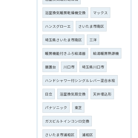
浴室換気暖房乾燥機交換
マックス
ハンスグローエ
さいたま市南区
埼玉県さいたま市南区
三洋
暖房機能付きふろ給湯器
給湯暖房熱源機
据置台
川口市
埼玉県川口市
ハンドシャワー付シングルレバー混合水栓
日立
浴室換気扇交換
天井埋込形
パナソニック
東芝
ガスビルトインコンロ交換
さいたま市浦和区
浦和区