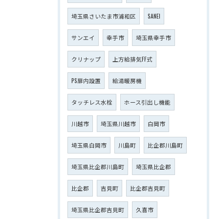
埼玉県さいたま市浦和区
SANEI
サンエイ
幸手市
埼玉県幸手市
クリナップ
上方給排気FF式
PS扉内設置
給湯暖房機
タッチレス水栓
ホース引出し機能
川越市
埼玉県川越市
白岡市
埼玉県白岡市
川島町
比企郡川島町
埼玉県比企郡川島町
埼玉県比企郡
比企郡
吉見町
比企郡吉見町
埼玉県比企郡吉見町
久喜市