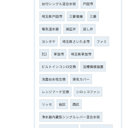
台付シングル混合水栓
戸田市
埼玉県戸田市
三菱電機
三菱
電気温水器
減圧弁
逃し弁
ヨシタケ
埼玉県さいたま市
ファミ
2口
草加市
埼玉県草加市
ビルトインコンロ交換
浴槽隣接設置
洗面台水栓交換
排気カバー
レンジフード交換
シロッコファン
リッセ
桜区
西区
浄水器内蔵型シングルレバー混合水栓