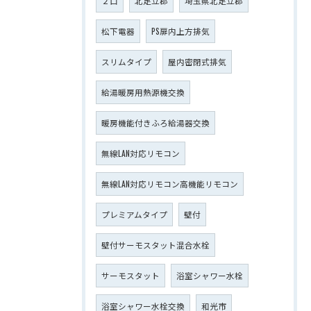
２口
北足立郡
埼玉県北足立郡
松下電器
PS扉内上方排気
スリムタイプ
屋内密閉式排気
給湯暖房用熱源機交換
暖房機能付きふろ給湯器交換
無線LAN対応リモコン
無線LAN対応リモコン高機能リモコン
プレミアムタイプ
壁付
壁付サーモスタット混合水栓
サーモスタット
浴室シャワー水栓
浴室シャワー水栓交換
和光市