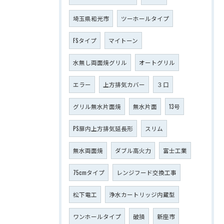
埼玉県和光市
ツーホールタイプ
FSタイプ
マイトーン
水無し両面焼グリル
オートグリル
エラー
上方排気カバー
３口
グリル無水片面焼
無水片面
13号
PS扉内上方排気延長形
スリム
無水両面焼
ダブル高火力
富士工業
75cmタイプ
レンジフード交換工事
松下電工
浄水カートリッジ内蔵型
ワンホールタイプ
破損
新座市