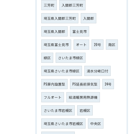
三芳町
入間郡三芳町
埼玉県入間郡三芳町
入間郡
埼玉県入間郡
富士見市
埼玉県富士見市
オート
20号
南区
緑区
さいたま市緑区
埼玉県さいたま市緑区
湯水分岐口付
PS扉内設置型
PS延長前排気型
24号
フルオート
給湯暖房用熱源機
さいたま市岩槻区
岩槻区
埼玉県さいたま市岩槻区
中央区