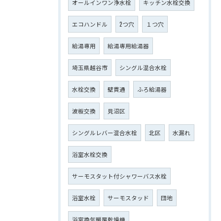
オールインワン浄水栓
キッチン水栓交換
エコハンドル
2つ穴
１つ穴
給湯専用
給湯専用給湯器
埼玉県越谷市
シングル混合水栓
水栓交換
壁貫通
ふろ給湯器
波板交換
見沼区
シングルレバー混合水栓
北区
水漏れ
浴室水栓交換
サーモスタット付シャワーバス水栓
浴室水栓
サーモスタッド
団地
浴室換気暖房乾燥機