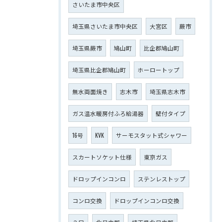
さいたま市中央区
埼玉県さいたま市中央区
大宮区
蕨市
埼玉県蕨市
鳩山町
比企郡鳩山町
埼玉県比企郡鳩山町
ホーロートップ
無水両面焼き
志木市
埼玉県志木市
ガス温水暖房付ふろ給湯器
壁付タイプ
16号
KVK
サーモスタット式シャワー
スカートソケット仕様
東京ガス
ドロップインコンロ
ステンレストップ
コンロ交換
ドロップインコンロ交換