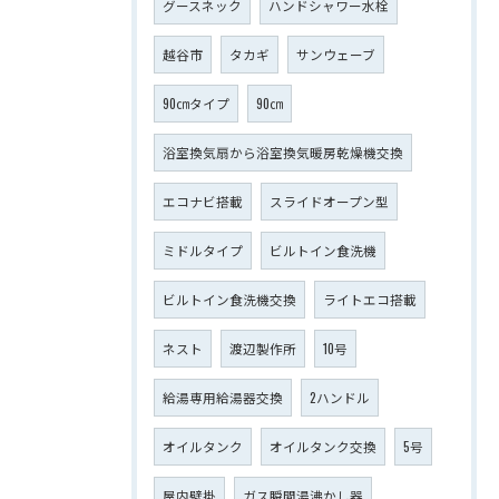
グースネック
ハンドシャワー水栓
越谷市
タカギ
サンウェーブ
90㎝タイプ
90㎝
浴室換気扇から浴室換気暖房乾燥機交換
エコナビ搭載
スライドオープン型
ミドルタイプ
ビルトイン食洗機
ビルトイン食洗機交換
ライトエコ搭載
ネスト
渡辺製作所
10号
給湯専用給湯器交換
2ハンドル
オイルタンク
オイルタンク交換
5号
屋内壁掛
ガス瞬間湯沸かし器