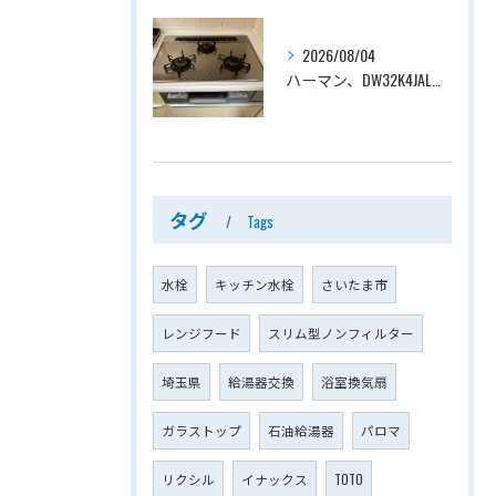
2026/08/04
ハーマン、DW32K4JAL→ノーリツ、N3WV6RWTP2SI、ファミ、つやめきガラストップ、天板幅60cmタイプ、ビルトインコンロ交換工事ー埼玉県さいたま市西区宮前町
タグ
Tags
水栓
キッチン水栓
さいたま市
レンジフード
スリム型ノンフィルター
埼玉県
給湯器交換
浴室換気扇
ガラストップ
石油給湯器
パロマ
リクシル
イナックス
TOTO