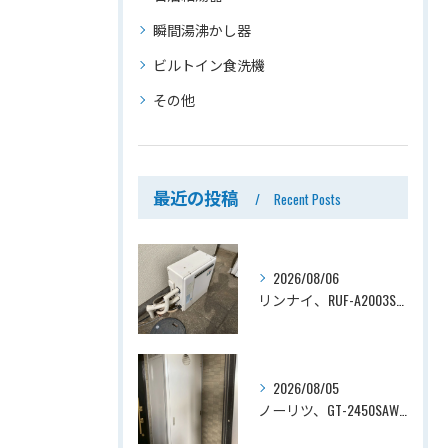
瞬間湯沸かし器
ビルトイン食洗機
その他
最近の投稿
Recent Posts
2026/08/06
リンナイ、RUF-A2003SAG(A)→ノーリツ、GT-C2072SAR-1 BL、20号、エコジョーズ、オート、屋外据置型、給湯器交換工事ー埼玉県上尾市平塚
2026/08/05
ノーリツ、GT-2450SAWX-TB→ノーリツ、GT-2470SAW-TB-1 BL 、24号、オート、PS扉内後方排気、給湯器交換工事ー埼玉県さいたま市南区鹿手袋