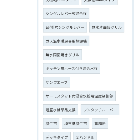
シングルレバー式混合栓
台付1穴シングルレバー
無水片面焼グリル
ガス温水暖房専用熱源機
無水両面焼きグリル
キッチン用ホース付き混合水栓
サンウエーブ
サーモスタット付混合水栓用温度制御部
浴室水栓部品交換
ワンタッチルーバー
羽生市
埼玉県羽生市
事務所
デッキタイプ
２ハンドル