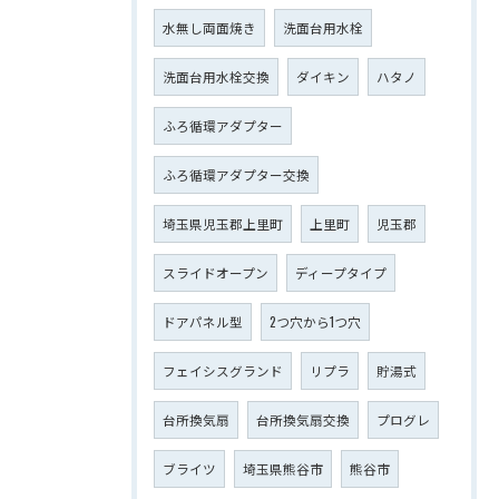
水無し両面焼き
洗面台用水栓
洗面台用水栓交換
ダイキン
ハタノ
ふろ循環アダプター
ふろ循環アダプター交換
埼玉県児玉郡上里町
上里町
児玉郡
スライドオープン
ディープタイプ
ドアパネル型
2つ穴から1つ穴
フェイシスグランド
リプラ
貯湯式
台所換気扇
台所換気扇交換
プログレ
ブライツ
埼玉県熊谷市
熊谷市