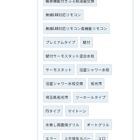
暖房機能付きふろ給湯器交換
無線LAN対応リモコン
無線LAN対応リモコン高機能リモコン
プレミアムタイプ
壁付
壁付サーモスタット混合水栓
サーモスタット
浴室シャワー水栓
浴室シャワー水栓交換
和光市
埼玉県和光市
ツーホールタイプ
FSタイプ
マイトーン
水無し両面焼グリル
オートグリル
エラー
上方排気カバー
３口