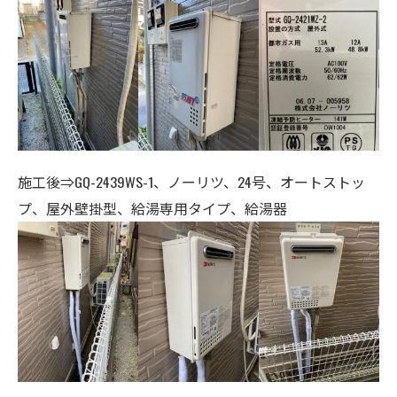
施工後⇒GQ-2439WS-1
、ノーリツ、2
4号、オートストッ
プ、
屋外壁掛型、給湯専用タイプ、給湯器