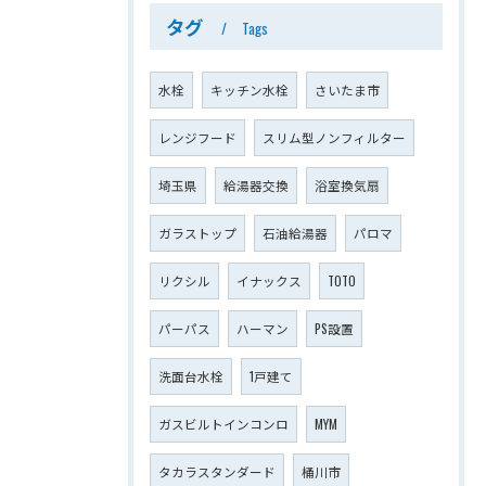
タグ
Tags
水栓
キッチン水栓
さいたま市
レンジフード
スリム型ノンフィルター
埼玉県
給湯器交換
浴室換気扇
ガラストップ
石油給湯器
パロマ
リクシル
イナックス
TOTO
パーパス
ハーマン
PS設置
洗面台水栓
1戸建て
ガスビルトインコンロ
MYM
タカラスタンダード
桶川市