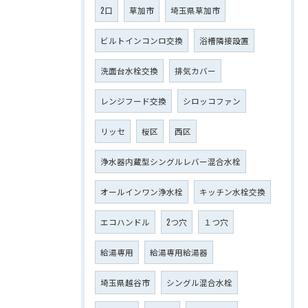
2口
草加市
埼玉県草加市
ビルトインコンロ交換
浴槽隣接設置
洗面台水栓交換
排気カバー
レンジフード交換
シロッコファン
リッセ
桜区
西区
浄水器内蔵型シングルレバー混合水栓
オールインワン浄水栓
キッチン水栓交換
エコハンドル
2つ穴
１つ穴
給湯専用
給湯専用給湯器
埼玉県越谷市
シングル混合水栓