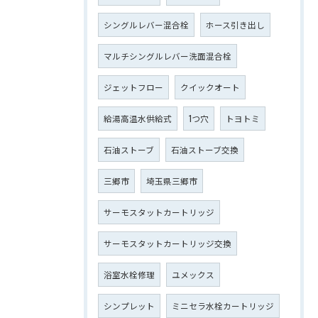
シングルレバー混合栓
ホース引き出し
マルチシングルレバー洗面混合栓
ジェットフロー
クイックオート
給湯高温水供給式
1つ穴
トヨトミ
石油ストーブ
石油ストーブ交換
三郷市
埼玉県三郷市
サーモスタットカートリッジ
サーモスタットカートリッジ交換
浴室水栓修理
ユメックス
シンプレット
ミニセラ水栓カートリッジ