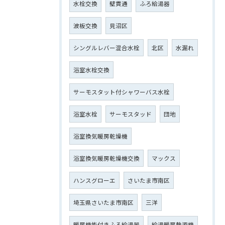
水栓交換
壁貫通
ふろ給湯器
波板交換
見沼区
シングルレバー混合水栓
北区
水漏れ
浴室水栓交換
サーモスタット付シャワーバス水栓
浴室水栓
サーモスタッド
団地
浴室換気暖房乾燥機
浴室換気暖房乾燥機交換
マックス
ハンスグローエ
さいたま市南区
埼玉県さいたま市南区
三洋
暖房機能付きふろ給湯器
給湯暖房熱源機