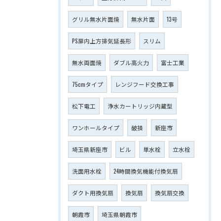
グリル無水片面焼
無水片面
13号
PS扉内上方排気延長形
スリム
無水両面焼
ダブル高火力
富士工業
75cmタイプ
レンジフード交換工事
松下電工
浄水カートリッジ内蔵型
ワンホールタイプ
破損
新座市
埼玉県新座市
ビル
単水栓
立水栓
洗面用水栓
24時間換気機能付換気扇
ダクト用換気扇
換気扇
換気扇交換
朝霞市
埼玉県朝霞市