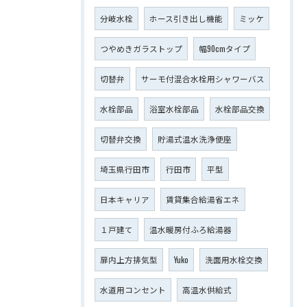
分岐水栓
ホース引き出し機能
ミッケ
つやめきガラストップ
幅90cmタイプ
切替弁
サーモ付混合水栓用シャワーバス
水栓部品
浴室水栓部品
水栓部品交換
切替弁交換
貯湯式温水洗浄便座
埼玉県行田市
行田市
平型
日本キャリア
賃貸集合給湯省エネ
１戸建て
温水暖房付ふろ給湯器
扉内上方排気型
Yuko
洗面用水栓交換
水道用コンセント
高温水供給式