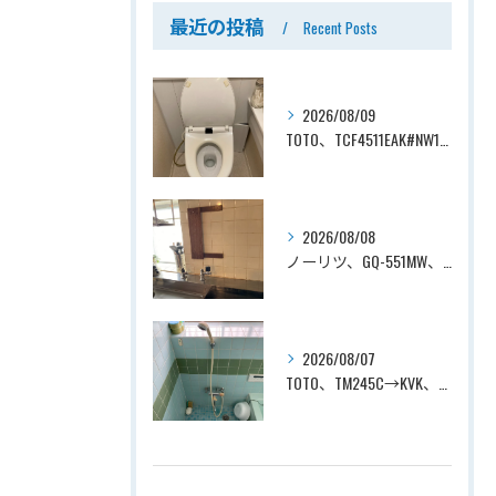
最近の投稿
Recent Posts
2026/08/09
TOTO、TCF4511EAK#NW1→TOTO、TCF4714AK#NW1、ホワイト、瞬間式、温水洗浄便座、ウォシュレット交換工事ー埼玉県さいたま市見沼区南中野
2026/08/08
ノーリツ、GQ-551MW、5号、元止式、屋内壁掛、防熱カバー付き、瞬間湯沸かし器（小型湯沸器）設置工事ー埼玉県川口市道合
2026/08/07
TOTO、TM245C→KVK、KF800T、壁付タイプ、サーモスタット付シャワーバス水栓、浴室用水栓交換工事ー埼玉県上尾市平塚