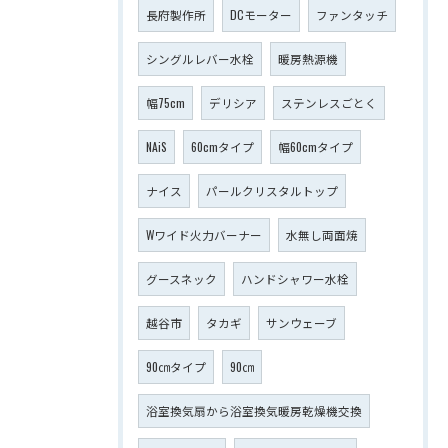
長府製作所
DCモーター
ファンタッチ
シングルレバー水栓
暖房熱源機
幅75cm
デリシア
ステンレスごとく
NAiS
60cmタイプ
幅60cmタイプ
ナイス
パールクリスタルトップ
Wワイド火力バーナー
水無し両面焼
グースネック
ハンドシャワー水栓
越谷市
タカギ
サンウェーブ
90㎝タイプ
90㎝
浴室換気扇から浴室換気暖房乾燥機交換