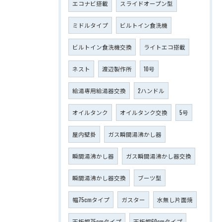
エコナビ搭載
スライドオープン型
ミドルタイプ
ビルトイン食洗機
ビルトイン食洗機交換
ライトエコ搭載
ネスト
渡辺製作所
10号
給湯専用給湯器交換
2ハンドル
オイルタンク
オイルタンク交換
5号
屋内壁掛
ガス瞬間湯沸かし器
瞬間湯沸かし器
ガス瞬間湯沸かし器交換
瞬間湯沸かし器交換
ブーツ型
幅75cmタイプ
ガスター
水無し片面焼
天板幅75cmタイプ
天板幅60cmタイプ