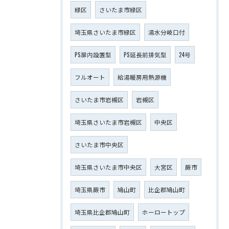
緑区
さいたま市緑区
埼玉県さいたま市緑区
湯水分岐口付
PS扉内設置型
PS延長前排気型
24号
フルオート
給湯暖房用熱源機
さいたま市岩槻区
岩槻区
埼玉県さいたま市岩槻区
中央区
さいたま市中央区
埼玉県さいたま市中央区
大宮区
蕨市
埼玉県蕨市
鳩山町
比企郡鳩山町
埼玉県比企郡鳩山町
ホーロートップ