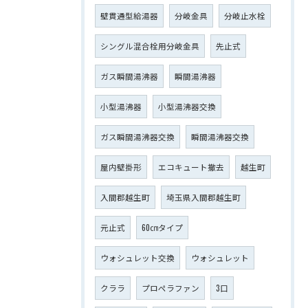
壁貫通型給湯器
分岐金具
分岐止水栓
シングル混合栓用分岐金具
先止式
ガス瞬間湯沸器
瞬間湯沸器
小型湯沸器
小型湯沸器交換
ガス瞬間湯沸器交換
瞬間湯沸器交換
屋内壁掛形
エコキュート撤去
越生町
入間郡越生町
埼玉県入間郡越生町
元止式
60㎝タイプ
ウォシュレット交換
ウォシュレット
クララ
プロペラファン
3口