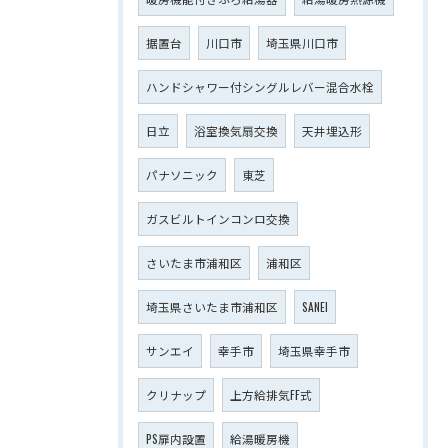
据置台
川口市
埼玉県川口市
ハンドシャワー付シングルレバー混合水栓
日立
浴室換気扇交換
天井埋込形
パナソニック
東芝
ガスビルトインコンロ交換
さいたま市浦和区
浦和区
埼玉県さいたま市浦和区
SANEI
サンエイ
幸手市
埼玉県幸手市
クリナップ
上方給排気FF式
PS扉内設置
給湯暖房機