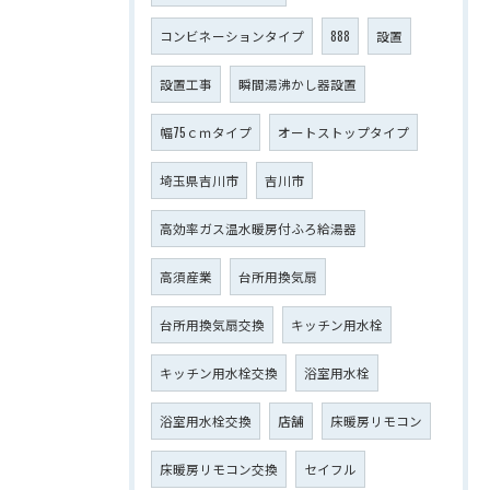
コンビネーションタイプ
888
設置
設置工事
瞬間湯沸かし器設置
幅75ｃｍタイプ
オートストップタイプ
埼玉県吉川市
吉川市
高効率ガス温水暖房付ふろ給湯器
高須産業
台所用換気扇
台所用換気扇交換
キッチン用水栓
キッチン用水栓交換
浴室用水栓
浴室用水栓交換
店舗
床暖房リモコン
床暖房リモコン交換
セイフル