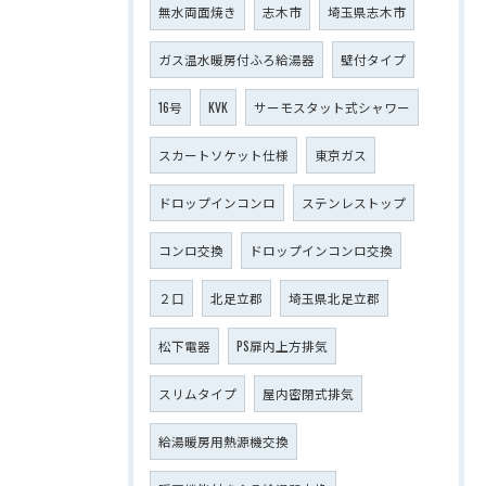
無水両面焼き
志木市
埼玉県志木市
ガス温水暖房付ふろ給湯器
壁付タイプ
16号
KVK
サーモスタット式シャワー
スカートソケット仕様
東京ガス
ドロップインコンロ
ステンレストップ
コンロ交換
ドロップインコンロ交換
２口
北足立郡
埼玉県北足立郡
松下電器
PS扉内上方排気
スリムタイプ
屋内密閉式排気
給湯暖房用熱源機交換