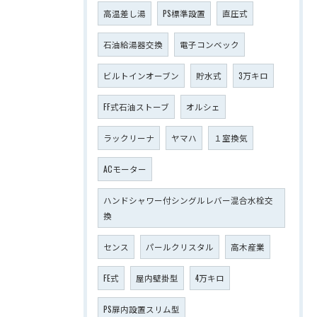
高温差し湯
PS標準設置
直圧式
石油給湯器交換
電子コンベック
ビルトインオーブン
貯水式
3万キロ
FF式石油ストーブ
オルシェ
ラックリーナ
ヤマハ
１室換気
ACモーター
ハンドシャワー付シングルレバー混合水栓交
換
センス
パールクリスタル
高木産業
FE式
屋内壁掛型
4万キロ
PS扉内設置スリム型