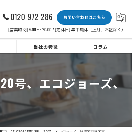
0120-972-286
お問い合わせはこちら
[営業時間] 9:00 〜 20:00 / [定休日] 年中無休（正月、お盆除く）
当社の特徴
コラム
ビルトインコンロ
L、20号、エコジョーズ、
レンジフード
水栓
IHクッキングヒーター
ビルトイン食洗機
で、GT-C2062AWX-2BL、20号、エコジョーズ、給湯器交換工事