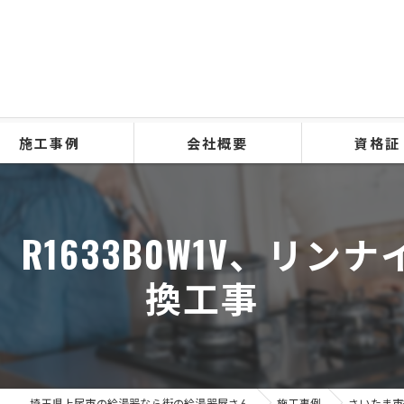
施工事例
会社概要
資格証
R1633B0W1V、リン
換工事
埼玉県上尾市の給湯器なら街の給湯器屋さん
施工事例
さいたま市