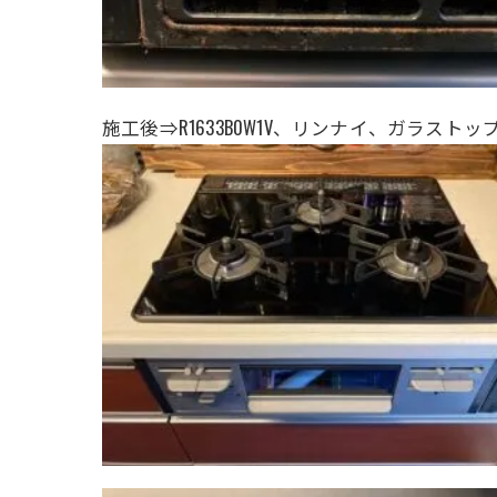
施工後⇒
R1633B0W1V、リンナイ、
ガラストッ