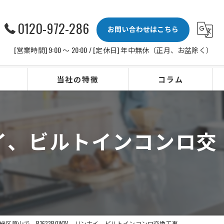
0120-972-286
お問い合わせはこちら
[営業時間] 9:00 〜 20:00 / [定休日] 年中無休（正月、お盆除く）
当社の特徴
コラム
ビルトインコンロ
ナイ、ビルトインコンロ交
レンジフード
水栓
IHクッキングヒーター
ビルトイン食洗機
緑区原山で、R1633B0W1V、リンナイ、ビルトインコンロ交換工事