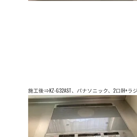
施工後⇒KZ-G32AST
、パナソニック
、2口IH+