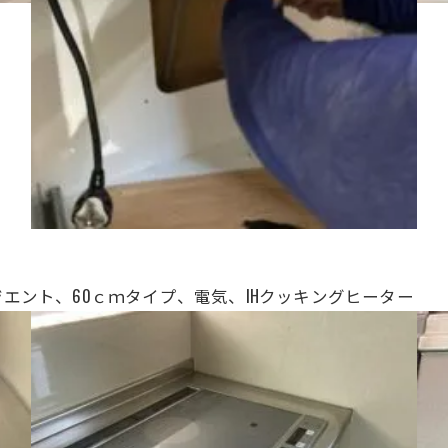
ラジエント
、
60ｃｍタイプ、電気、IHクッキングヒーター