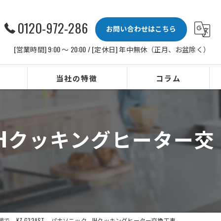
0120-972-286
お問い合わせはこちら
[営業時間] 9:00 〜 20:00 / [定休日] 年中無休（正月、お盆除く）
当社の特徴
コラム
ビルトインコンロ
、IHクッキングヒーター交
レンジフード
水栓
IHクッキングヒーター
ビルトイン食洗機
で、KZ-G32AST、パナソニック、IHクッキングヒーター交換工事