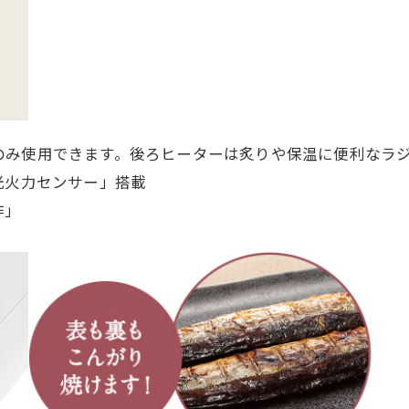
のみ使用できます。後ろヒーターは炙りや保温に便利なラ
光火力センサー」搭載
作」