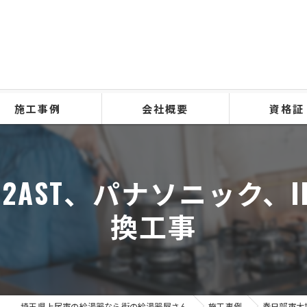
施工事例
会社概要
資格証
32AST、パナソニック
換工事
埼玉県上尾市の給湯器なら街の給湯器屋さん
施工事例
春日部市大場