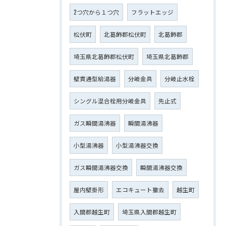
2つ穴から１つ穴
フラットエッジ
松伏町
北葛飾郡松伏町
北葛飾郡
埼玉県北葛飾郡松伏町
埼玉県北葛飾郡
壁貫通型給湯器
分岐金具
分岐止水栓
シングル混合栓用分岐金具
先止式
ガス瞬間湯沸器
瞬間湯沸器
小型湯沸器
小型湯沸器交換
ガス瞬間湯沸器交換
瞬間湯沸器交換
屋内壁掛形
エコキュート撤去
越生町
入間郡越生町
埼玉県入間郡越生町