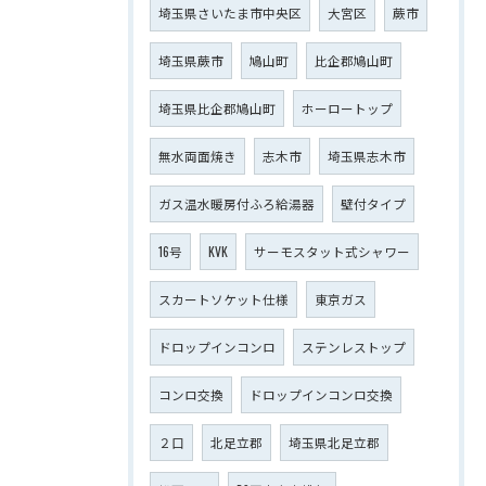
埼玉県さいたま市中央区
大宮区
蕨市
埼玉県蕨市
鳩山町
比企郡鳩山町
埼玉県比企郡鳩山町
ホーロートップ
無水両面焼き
志木市
埼玉県志木市
ガス温水暖房付ふろ給湯器
壁付タイプ
16号
KVK
サーモスタット式シャワー
スカートソケット仕様
東京ガス
ドロップインコンロ
ステンレストップ
コンロ交換
ドロップインコンロ交換
２口
北足立郡
埼玉県北足立郡