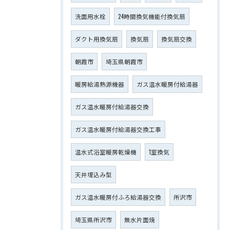
洗面用水栓
24時間換気機能付換気扇
ダクト用換気扇
換気扇
換気扇交換
朝霞市
埼玉県朝霞市
暖房給湯熱源機器
ガス温水暖房付給湯器
ガス温水暖房付給湯器交換
ガス温水暖房付給湯器交換工事
温水式浴室暖房乾燥機
1室換気
天井埋込み型
ガス温水暖房付ふろ給湯器交換
所沢市
埼玉県所沢市
無水片面焼