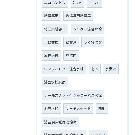
エコハンドル
2つ穴
１つ穴
給湯専用
給湯専用給湯器
埼玉県越谷市
シングル混合水栓
水栓交換
壁貫通
ふろ給湯器
波板交換
見沼区
シングルレバー混合水栓
北区
水漏れ
浴室水栓交換
サーモスタット付シャワーバス水栓
浴室水栓
サーモスタッド
団地
浴室換気暖房乾燥機
浴室換気暖房乾燥機交換
マックス