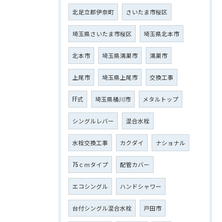
北足立郡伊奈町
さいたま市桜区
埼玉県さいたま市桜区
埼玉県北本市
北本市
埼玉県鴻巣市
鴻巣市
上尾市
埼玉県上尾市
交換工事
FF式
埼玉県桶川市
メタルトップ
シングルレバー
混合水栓
水栓交換工事
カクダイ
ナショナル
75ｃｍタイプ
配管カバー
エコシングル
ハンドシャワー
台付シングル混合水栓
戸田市