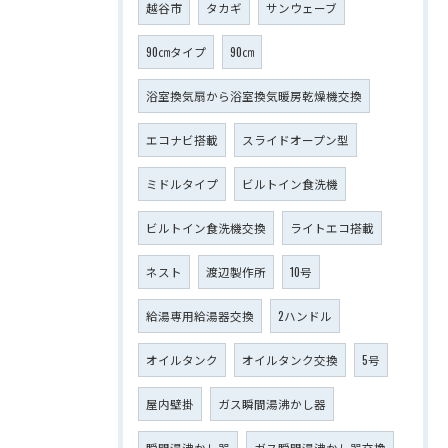
越谷市
タカギ
サンウェーブ
90㎝タイプ
90㎝
浴室換気扇から浴室換気暖房乾燥機交換
エコナビ搭載
スライドオープン型
ミドルタイプ
ビルトイン食洗機
ビルトイン食洗機交換
ライトエコ搭載
ネスト
渡辺製作所
10号
給湯専用給湯器交換
2ハンドル
オイルタンク
オイルタンク交換
5号
屋内壁掛
ガス瞬間湯沸かし器
瞬間湯沸かし器
ガス瞬間湯沸かし器交換