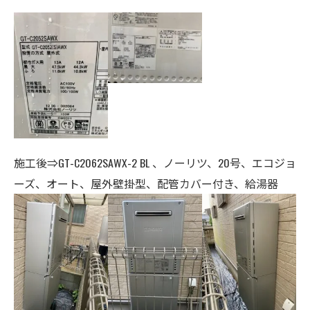
施工後⇒GT-C2062SAWX-2 BL 、ノーリツ、20号、エコジョ
ーズ、オート、
屋外壁掛型、配管カバー付き、給湯器