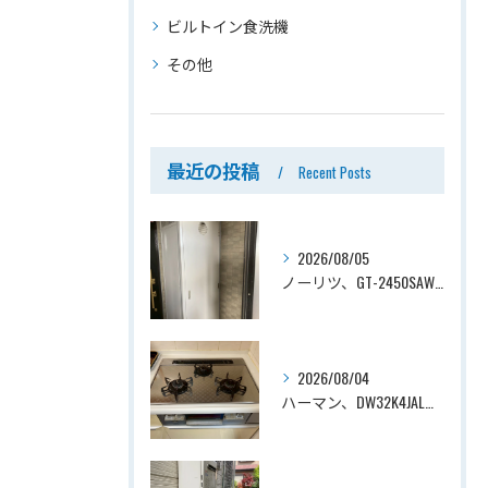
ビルトイン食洗機
その他
最近の投稿
Recent Posts
2026/08/05
ノーリツ、GT-2450SAWX-TB→ノーリツ、GT-2470SAW-TB-1 BL 、24号、オート、PS扉内後方排気、給湯器交換工事ー埼玉県さいたま市南区鹿手袋
2026/08/04
ハーマン、DW32K4JAL→ノーリツ、N3WV6RWTP2SI、ファミ、つやめきガラストップ、天板幅60cmタイプ、ビルトインコンロ交換工事ー埼玉県さいたま市西区宮前町