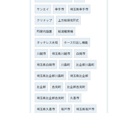
サンエイ
幸手市
埼玉県幸手市
クリナップ
上方給排気FF式
PS扉内設置
給湯暖房機
タッチレス水栓
ホース引出し機能
川越市
埼玉県川越市
白岡市
埼玉県白岡市
川島町
比企郡川島町
埼玉県比企郡川島町
埼玉県比企郡
比企郡
吉見町
比企郡吉見町
埼玉県比企郡吉見町
久喜市
埼玉県久喜市
坂戸市
埼玉県坂戸市