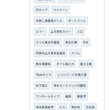
FSタイプ
マイトーン
水無し両面焼グリル
オートグリル
エラー
上方排気カバー
３口
グリル無水片面焼
無水片面
13号
PS扉内上方排気延長形
スリム
無水両面焼
ダブル高火力
富士工業
75cmタイプ
レンジフード交換工事
松下電工
浄水カートリッジ内蔵型
ワンホールタイプ
破損
新座市
埼玉県新座市
ビル
単水栓
立水栓