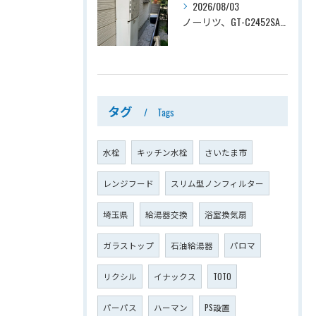
2026/08/03
ノーリツ、GT-C2452SAWX→ノーリツ、GT-C2472SAW-1 BL、24号、エコジョーズ、オート、屋外壁掛型、配管カバー付き、給湯器交換工事ー埼玉県さいたま市西区宮前町
タグ
Tags
水栓
キッチン水栓
さいたま市
レンジフード
スリム型ノンフィルター
埼玉県
給湯器交換
浴室換気扇
ガラストップ
石油給湯器
パロマ
リクシル
イナックス
TOTO
パーパス
ハーマン
PS設置