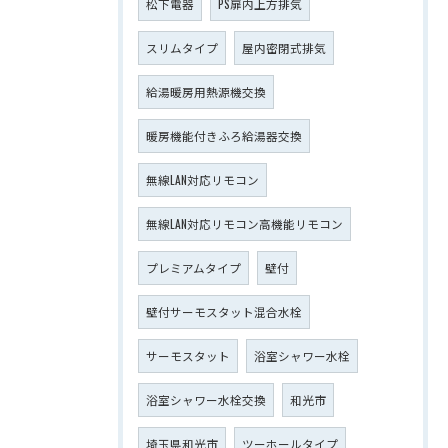
松下電器
PS扉内上方排気
スリムタイプ
屋内密閉式排気
給湯暖房用熱源機交換
暖房機能付きふろ給湯器交換
無線LAN対応リモコン
無線LAN対応リモコン高機能リモコン
プレミアムタイプ
壁付
壁付サーモスタット混合水栓
サーモスタット
浴室シャワー水栓
浴室シャワー水栓交換
和光市
埼玉県和光市
ツーホールタイプ