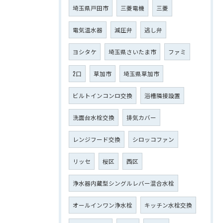
埼玉県戸田市
三菱電機
三菱
電気温水器
減圧弁
逃し弁
ヨシタケ
埼玉県さいたま市
ファミ
2口
草加市
埼玉県草加市
ビルトインコンロ交換
浴槽隣接設置
洗面台水栓交換
排気カバー
レンジフード交換
シロッコファン
リッセ
桜区
西区
浄水器内蔵型シングルレバー混合水栓
オールインワン浄水栓
キッチン水栓交換