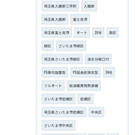
埼玉県入間郡三芳町
入間郡
埼玉県入間郡
富士見市
埼玉県富士見市
オート
20号
南区
緑区
さいたま市緑区
埼玉県さいたま市緑区
湯水分岐口付
PS扉内設置型
PS延長前排気型
24号
フルオート
給湯暖房用熱源機
さいたま市岩槻区
岩槻区
埼玉県さいたま市岩槻区
中央区
さいたま市中央区