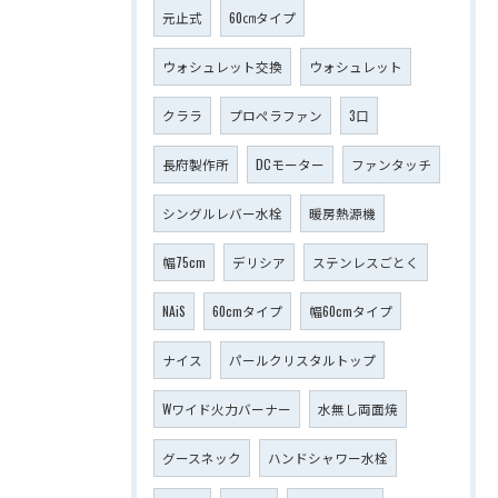
元止式
60㎝タイプ
ウォシュレット交換
ウォシュレット
クララ
プロペラファン
3口
長府製作所
DCモーター
ファンタッチ
シングルレバー水栓
暖房熱源機
幅75cm
デリシア
ステンレスごとく
NAiS
60cmタイプ
幅60cmタイプ
ナイス
パールクリスタルトップ
Wワイド火力バーナー
水無し両面焼
グースネック
ハンドシャワー水栓