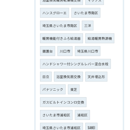
ハンスグローエ
さいたま市南区
埼玉県さいたま市南区
三洋
暖房機能付きふろ給湯器
給湯暖房熱源機
据置台
川口市
埼玉県川口市
ハンドシャワー付シングルレバー混合水栓
日立
浴室換気扇交換
天井埋込形
パナソニック
東芝
ガスビルトインコンロ交換
さいたま市浦和区
浦和区
埼玉県さいたま市浦和区
SANEI