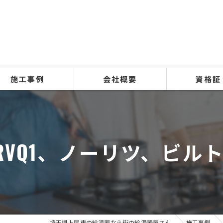
施工事例
会社概要
資格証
2RVQ1、ノーリツ、ビ
埼玉県上尾市の給湯器なら街の給湯器屋さん
施工事例