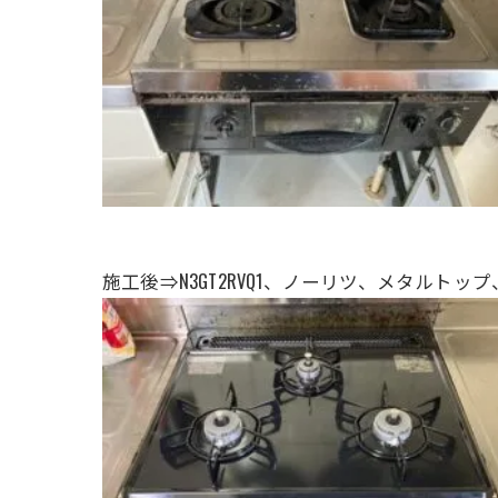
施工後⇒N3GT2RVQ1、ノーリツ、
メタルトップ