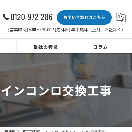
0120-972-286
お問い合わせはこちら
[営業時間] 9:00 〜 20:00 / [定休日] 年中無休（正月、お盆除く）
当社の特徴
コラム
ビルトインコンロ
レンジフード
ルトインコンロ交換工事
水栓
IHクッキングヒーター
ビルトイン食洗機
白岡市西で、N3GT2RVQ1、ノーリツ、ビルトインコンロ交換工事