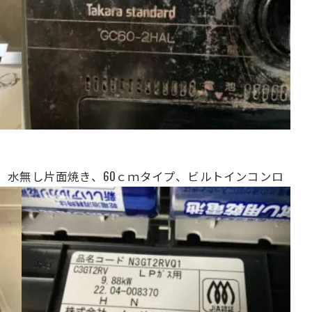
、
水無し片面焼き、
60ｃｍタイプ、ビルトインコンロ