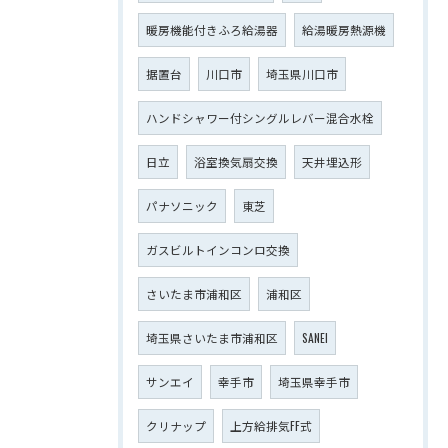
暖房機能付きふろ給湯器
給湯暖房熱源機
据置台
川口市
埼玉県川口市
ハンドシャワー付シングルレバー混合水栓
日立
浴室換気扇交換
天井埋込形
パナソニック
東芝
ガスビルトインコンロ交換
さいたま市浦和区
浦和区
埼玉県さいたま市浦和区
SANEI
サンエイ
幸手市
埼玉県幸手市
クリナップ
上方給排気FF式