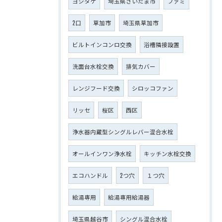
ヨシタケ
埼玉県さいたま市
ファミ
2口
草加市
埼玉県草加市
ビルトインコンロ交換
浴槽隣接設置
洗面台水栓交換
排気カバー
レンジフード交換
シロッコファン
リッセ
桜区
西区
浄水器内蔵型シングルレバー混合水栓
オールインワン浄水栓
キッチン水栓交換
エコハンドル
2つ穴
１つ穴
給湯専用
給湯専用給湯器
埼玉県越谷市
シングル混合水栓