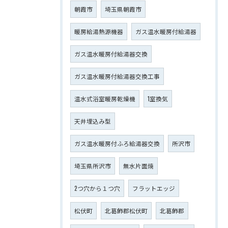
朝霞市
埼玉県朝霞市
暖房給湯熱源機器
ガス温水暖房付給湯器
ガス温水暖房付給湯器交換
ガス温水暖房付給湯器交換工事
温水式浴室暖房乾燥機
1室換気
天井埋込み型
ガス温水暖房付ふろ給湯器交換
所沢市
埼玉県所沢市
無水片面焼
2つ穴から１つ穴
フラットエッジ
松伏町
北葛飾郡松伏町
北葛飾郡