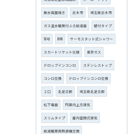
無水両面焼き
志木市
埼玉県志木市
ガス温水暖房付ふろ給湯器
壁付タイプ
16号
KVK
サーモスタット式シャワー
スカートソケット仕様
東京ガス
ドロップインコンロ
ステンレストップ
コンロ交換
ドロップインコンロ交換
２口
北足立郡
埼玉県北足立郡
松下電器
PS扉内上方排気
スリムタイプ
屋内密閉式排気
給湯暖房用熱源機交換