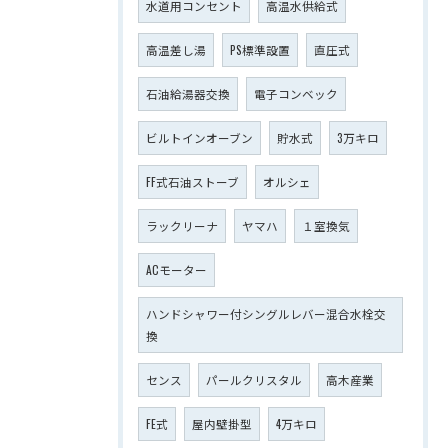
水道用コンセント
高温水供給式
高温差し湯
PS標準設置
直圧式
石油給湯器交換
電子コンベック
ビルトインオーブン
貯水式
3万キロ
FF式石油ストーブ
オルシェ
ラックリーナ
ヤマハ
１室換気
ACモーター
ハンドシャワー付シングルレバー混合水栓交
換
センス
パールクリスタル
高木産業
FE式
屋内壁掛型
4万キロ