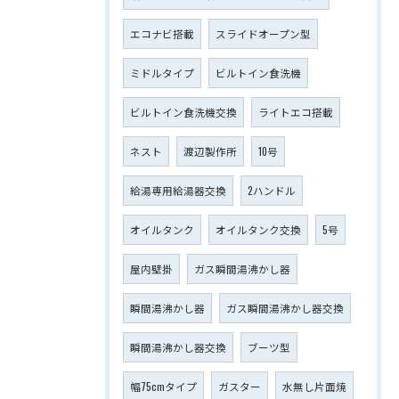
エコナビ搭載
スライドオープン型
ミドルタイプ
ビルトイン食洗機
ビルトイン食洗機交換
ライトエコ搭載
ネスト
渡辺製作所
10号
給湯専用給湯器交換
2ハンドル
オイルタンク
オイルタンク交換
5号
屋内壁掛
ガス瞬間湯沸かし器
瞬間湯沸かし器
ガス瞬間湯沸かし器交換
瞬間湯沸かし器交換
ブーツ型
幅75cmタイプ
ガスター
水無し片面焼