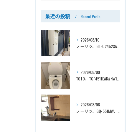
最近の投稿
Recent Posts
2026/08/10
ノーリツ、GT-C2452SAWX-2 BL→ノーリツ、GT-C2472SAW-1 BL、24号、エコジョーズ、オート、屋外壁掛型、排気カバー付き、配管カバー付き、給湯器交換工事ー埼玉県上尾市向山
2026/08/09
TOTO、TCF4511EAK#NW1→TOTO、TCF4714AK#NW1、ホワイト、瞬間式、温水洗浄便座、ウォシュレット交換工事ー埼玉県さいたま市見沼区南中野
2026/08/08
ノーリツ、GQ-551MW、5号、元止式、屋内壁掛、防熱カバー付き、瞬間湯沸かし器（小型湯沸器）設置工事ー埼玉県川口市道合