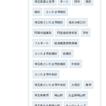
埼玉県富士見市
オート
20号
南区
緑区
さいたま市緑区
埼玉県さいたま市緑区
湯水分岐口付
PS扉内設置型
PS延長前排気型
24号
フルオート
給湯暖房用熱源機
さいたま市岩槻区
岩槻区
埼玉県さいたま市岩槻区
中央区
さいたま市中央区
埼玉県さいたま市中央区
大宮区
蕨市
埼玉県蕨市
鳩山町
比企郡鳩山町
埼玉県比企郡鳩山町
ホーロートップ