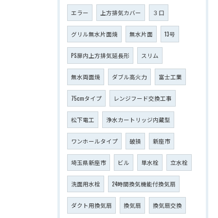
エラー
上方排気カバー
３口
グリル無水片面焼
無水片面
13号
PS扉内上方排気延長形
スリム
無水両面焼
ダブル高火力
富士工業
75cmタイプ
レンジフード交換工事
松下電工
浄水カートリッジ内蔵型
ワンホールタイプ
破損
新座市
埼玉県新座市
ビル
単水栓
立水栓
洗面用水栓
24時間換気機能付換気扇
ダクト用換気扇
換気扇
換気扇交換