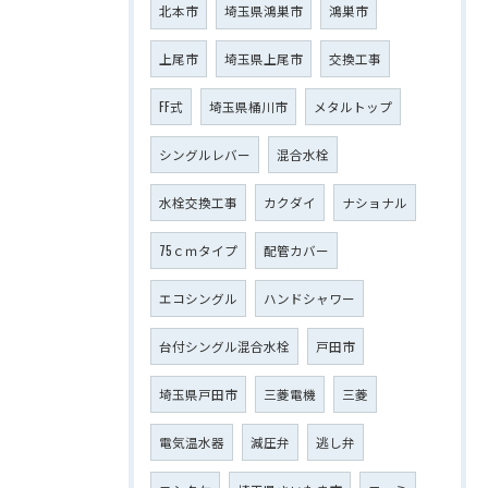
北本市
埼玉県鴻巣市
鴻巣市
上尾市
埼玉県上尾市
交換工事
FF式
埼玉県桶川市
メタルトップ
シングルレバー
混合水栓
水栓交換工事
カクダイ
ナショナル
75ｃｍタイプ
配管カバー
エコシングル
ハンドシャワー
台付シングル混合水栓
戸田市
埼玉県戸田市
三菱電機
三菱
電気温水器
減圧弁
逃し弁