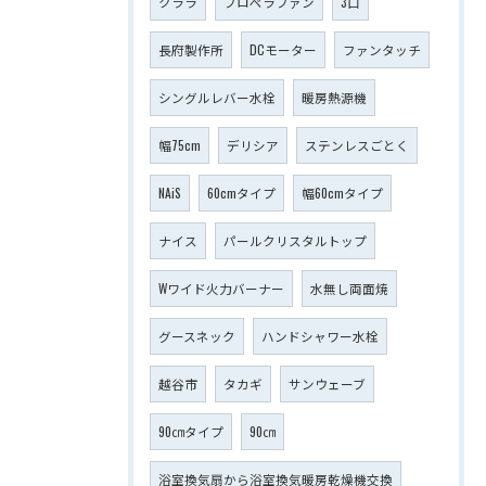
クララ
プロペラファン
3口
長府製作所
DCモーター
ファンタッチ
シングルレバー水栓
暖房熱源機
幅75cm
デリシア
ステンレスごとく
NAiS
60cmタイプ
幅60cmタイプ
ナイス
パールクリスタルトップ
Wワイド火力バーナー
水無し両面焼
グースネック
ハンドシャワー水栓
越谷市
タカギ
サンウェーブ
90㎝タイプ
90㎝
浴室換気扇から浴室換気暖房乾燥機交換