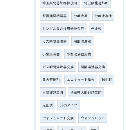
埼玉県北葛飾郡松伏町
埼玉県北葛飾郡
壁貫通型給湯器
分岐金具
分岐止水栓
シングル混合栓用分岐金具
先止式
ガス瞬間湯沸器
瞬間湯沸器
小型湯沸器
小型湯沸器交換
ガス瞬間湯沸器交換
瞬間湯沸器交換
屋内壁掛形
エコキュート撤去
越生町
入間郡越生町
埼玉県入間郡越生町
元止式
60㎝タイプ
ウォシュレット交換
ウォシュレット