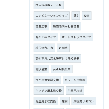
PS扉内設置スリム型
コンビネーションタイプ
888
設置
設置工事
瞬間湯沸かし器設置
幅75ｃｍタイプ
オートストップタイプ
埼玉県吉川市
吉川市
高効率ガス温水暖房付ふろ給湯器
高須産業
台所用換気扇
台所用換気扇交換
キッチン用水栓
キッチン用水栓交換
浴室用水栓
浴室用水栓交換
店舗
床暖房リモコン