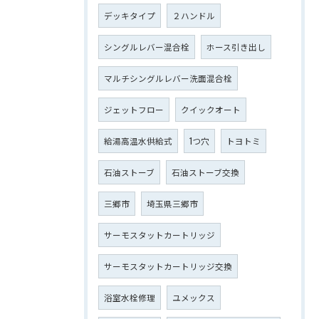
デッキタイプ
２ハンドル
シングルレバー混合栓
ホース引き出し
マルチシングルレバー洗面混合栓
ジェットフロー
クイックオート
給湯高温水供給式
1つ穴
トヨトミ
石油ストーブ
石油ストーブ交換
三郷市
埼玉県三郷市
サーモスタットカートリッジ
サーモスタットカートリッジ交換
浴室水栓修理
ユメックス