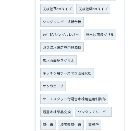
天板幅75cmタイプ
天板幅60cmタイプ
シングルレバー式混合栓
台付1穴シングルレバー
無水片面焼グリル
ガス温水暖房専用熱源機
無水両面焼きグリル
キッチン用ホース付き混合水栓
サンウエーブ
サーモスタット付混合水栓用温度制御部
浴室水栓部品交換
ワンタッチルーバー
羽生市
埼玉県羽生市
事務所