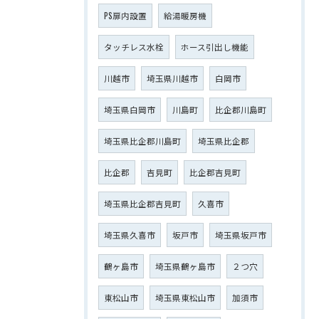
PS扉内設置
給湯暖房機
タッチレス水栓
ホース引出し機能
川越市
埼玉県川越市
白岡市
埼玉県白岡市
川島町
比企郡川島町
埼玉県比企郡川島町
埼玉県比企郡
比企郡
吉見町
比企郡吉見町
埼玉県比企郡吉見町
久喜市
埼玉県久喜市
坂戸市
埼玉県坂戸市
鶴ヶ島市
埼玉県鶴ヶ島市
２つ穴
東松山市
埼玉県東松山市
加須市