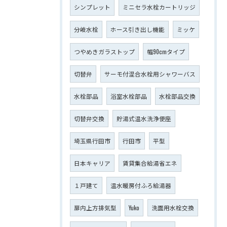
シンプレット
ミニセラ水栓カートリッジ
分岐水栓
ホース引き出し機能
ミッケ
つやめきガラストップ
幅90cmタイプ
切替弁
サーモ付混合水栓用シャワーバス
水栓部品
浴室水栓部品
水栓部品交換
切替弁交換
貯湯式温水洗浄便座
埼玉県行田市
行田市
平型
日本キャリア
賃貸集合給湯省エネ
１戸建て
温水暖房付ふろ給湯器
扉内上方排気型
Yuko
洗面用水栓交換