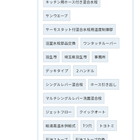
キッチン用ホース付き混合水栓
サンウエーブ
サーモスタット付混合水栓用温度制御部
浴室水栓部品交換
ワンタッチルーバー
羽生市
埼玉県羽生市
事務所
デッキタイプ
２ハンドル
シングルレバー混合栓
ホース引き出し
マルチシングルレバー洗面混合栓
ジェットフロー
クイックオート
給湯高温水供給式
1つ穴
トヨトミ
石油ストーブ
石油ストーブ交換