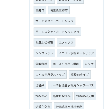
三郷市
埼玉県三郷市
サーモスタットカートリッジ
サーモスタットカートリッジ交換
浴室水栓修理
ユメックス
シンプレット
ミニセラ水栓カートリッジ
分岐水栓
ホース引き出し機能
ミッケ
つやめきガラストップ
幅90cmタイプ
切替弁
サーモ付混合水栓用シャワーバス
水栓部品
浴室水栓部品
水栓部品交換
切替弁交換
貯湯式温水洗浄便座