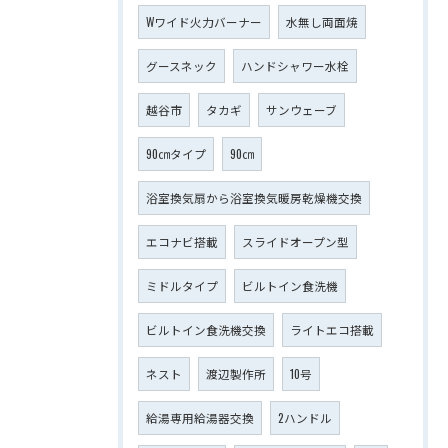
Wワイド火力バーナー
水無し両面焼
グースネック
ハンドシャワー水栓
越谷市
タカギ
サンウェーブ
90㎝タイプ
90㎝
浴室換気扇から浴室換気暖房乾燥機交換
エコナビ搭載
スライドオープン型
ミドルタイプ
ビルトイン食洗機
ビルトイン食洗機交換
ライトエコ搭載
ネスト
渡辺製作所
10号
給湯専用給湯器交換
2ハンドル