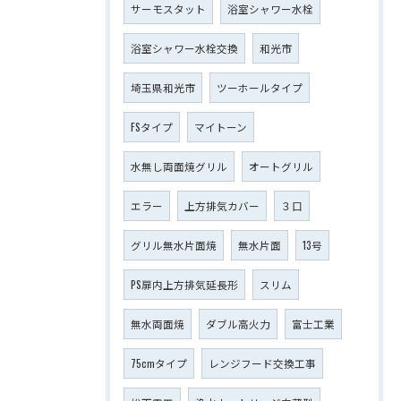
サーモスタット
浴室シャワー水栓
浴室シャワー水栓交換
和光市
埼玉県和光市
ツーホールタイプ
FSタイプ
マイトーン
水無し両面焼グリル
オートグリル
エラー
上方排気カバー
３口
グリル無水片面焼
無水片面
13号
PS扉内上方排気延長形
スリム
無水両面焼
ダブル高火力
富士工業
75cmタイプ
レンジフード交換工事