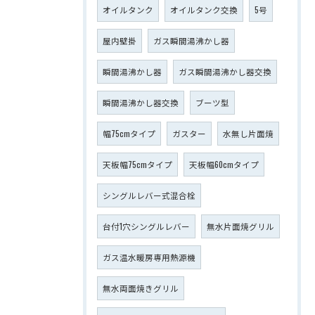
オイルタンク
オイルタンク交換
5号
屋内壁掛
ガス瞬間湯沸かし器
瞬間湯沸かし器
ガス瞬間湯沸かし器交換
瞬間湯沸かし器交換
ブーツ型
幅75cmタイプ
ガスター
水無し片面焼
天板幅75cmタイプ
天板幅60cmタイプ
シングルレバー式混合栓
台付1穴シングルレバー
無水片面焼グリル
ガス温水暖房専用熱源機
無水両面焼きグリル