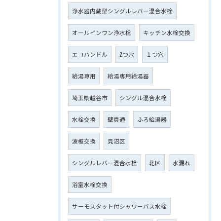
浄水器内蔵型シングルレバー混合水栓
オールインワン浄水栓
キッチン水栓交換
エコハンドル
2つ穴
１つ穴
給湯専用
給湯専用給湯器
埼玉県越谷市
シングル混合水栓
水栓交換
壁貫通
ふろ給湯器
波板交換
見沼区
シングルレバー混合水栓
北区
水漏れ
浴室水栓交換
サーモスタット付シャワーバス水栓