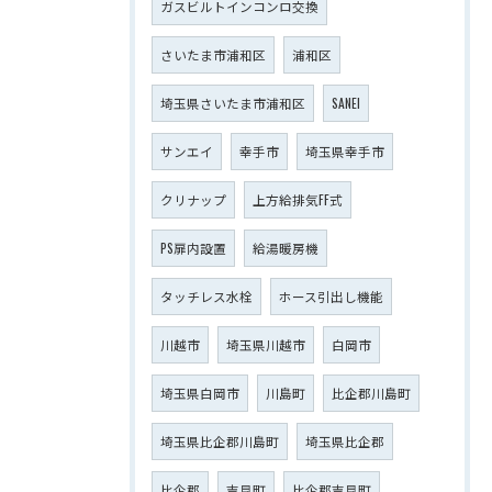
ガスビルトインコンロ交換
さいたま市浦和区
浦和区
埼玉県さいたま市浦和区
SANEI
サンエイ
幸手市
埼玉県幸手市
クリナップ
上方給排気FF式
PS扉内設置
給湯暖房機
タッチレス水栓
ホース引出し機能
川越市
埼玉県川越市
白岡市
埼玉県白岡市
川島町
比企郡川島町
埼玉県比企郡川島町
埼玉県比企郡
比企郡
吉見町
比企郡吉見町