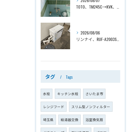
2026/08/07
TOTO、TM245C→KVK、KF800T、壁付タイプ、サーモスタット付シャワーバス水栓、浴室用水栓交換工事ー埼玉県上尾市平塚
2026/08/06
リンナイ、RUF-A2003SAG(A)→ノーリツ、GT-C2072SAR-1 BL、20号、エコジョーズ、オート、屋外据置型、給湯器交換工事ー埼玉県上尾市平塚
タグ
Tags
水栓
キッチン水栓
さいたま市
レンジフード
スリム型ノンフィルター
埼玉県
給湯器交換
浴室換気扇