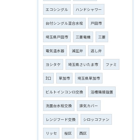
エコシングル
ハンドシャワー
台付シングル混合水栓
戸田市
埼玉県戸田市
三菱電機
三菱
電気温水器
減圧弁
逃し弁
ヨシタケ
埼玉県さいたま市
ファミ
2口
草加市
埼玉県草加市
ビルトインコンロ交換
浴槽隣接設置
洗面台水栓交換
排気カバー
レンジフード交換
シロッコファン
リッセ
桜区
西区