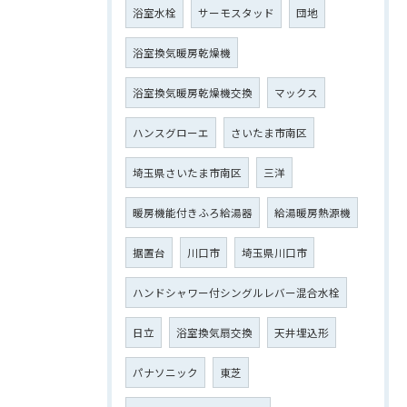
浴室水栓
サーモスタッド
団地
浴室換気暖房乾燥機
浴室換気暖房乾燥機交換
マックス
ハンスグローエ
さいたま市南区
埼玉県さいたま市南区
三洋
暖房機能付きふろ給湯器
給湯暖房熱源機
据置台
川口市
埼玉県川口市
ハンドシャワー付シングルレバー混合水栓
日立
浴室換気扇交換
天井埋込形
パナソニック
東芝