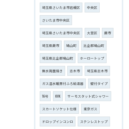
埼玉県さいたま市岩槻区
中央区
さいたま市中央区
埼玉県さいたま市中央区
大宮区
蕨市
埼玉県蕨市
鳩山町
比企郡鳩山町
埼玉県比企郡鳩山町
ホーロートップ
無水両面焼き
志木市
埼玉県志木市
ガス温水暖房付ふろ給湯器
壁付タイプ
16号
KVK
サーモスタット式シャワー
スカートソケット仕様
東京ガス
ドロップインコンロ
ステンレストップ