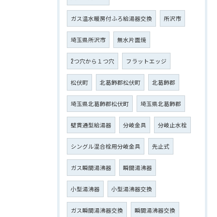
ガス温水暖房付ふろ給湯器交換
所沢市
埼玉県所沢市
無水片面焼
2つ穴から１つ穴
フラットエッジ
松伏町
北葛飾郡松伏町
北葛飾郡
埼玉県北葛飾郡松伏町
埼玉県北葛飾郡
壁貫通型給湯器
分岐金具
分岐止水栓
シングル混合栓用分岐金具
先止式
ガス瞬間湯沸器
瞬間湯沸器
小型湯沸器
小型湯沸器交換
ガス瞬間湯沸器交換
瞬間湯沸器交換