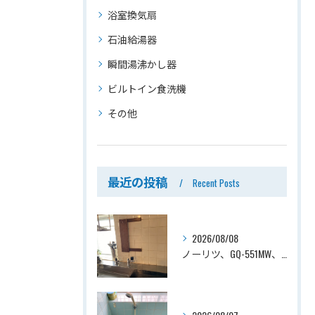
浴室換気扇
石油給湯器
瞬間湯沸かし器
ビルトイン食洗機
その他
最近の投稿
Recent Posts
2026/08/08
ノーリツ、GQ-551MW、5号、元止式、屋内壁掛、防熱カバー付き、瞬間湯沸かし器（小型湯沸器）設置工事ー埼玉県川口市道合