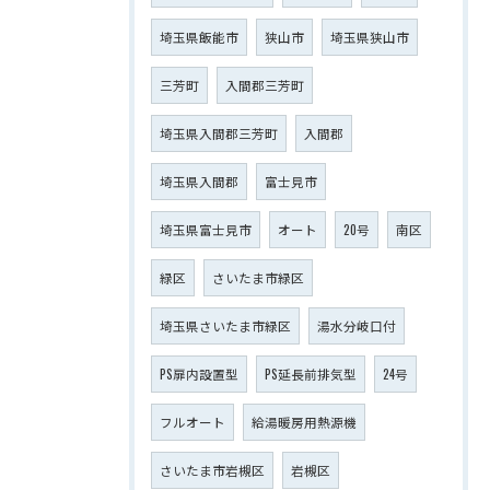
埼玉県飯能市
狭山市
埼玉県狭山市
三芳町
入間郡三芳町
埼玉県入間郡三芳町
入間郡
埼玉県入間郡
富士見市
埼玉県富士見市
オート
20号
南区
緑区
さいたま市緑区
埼玉県さいたま市緑区
湯水分岐口付
PS扉内設置型
PS延長前排気型
24号
フルオート
給湯暖房用熱源機
さいたま市岩槻区
岩槻区