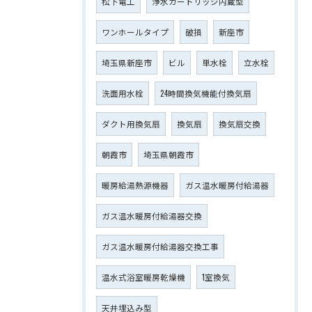
松下電工
浄水カートリッジ内蔵型
ワンホールタイプ
破損
新座市
埼玉県新座市
ビル
単水栓
立水栓
洗面用水栓
24時間換気機能付換気扇
ダクト用換気扇
換気扇
換気扇交換
朝霞市
埼玉県朝霞市
暖房給湯熱源機器
ガス温水暖房付給湯器
ガス温水暖房付給湯器交換
ガス温水暖房付給湯器交換工事
温水式浴室暖房乾燥機
1室換気
天井埋込み型