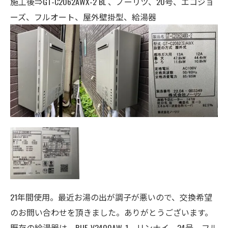
施工後⇒GT-C2062AWX-2 BL 、ノーリツ、20号、エコジョ
ーズ、フルオート、屋外壁掛型、給湯器
21年間使用。最近お湯の出が調子が悪いので、交換希望
のお問い合わせを頂きました。ありがとうございます。
既存の給湯器は、RUF-V2400AW-1、リンナイ、24号、フル