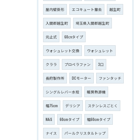
屋内壁掛形
エコキュート撤去
越生町
入間郡越生町
埼玉県入間郡越生町
元止式
60㎝タイプ
ウォシュレット交換
ウォシュレット
クララ
プロペラファン
3口
長府製作所
DCモーター
ファンタッチ
シングルレバー水栓
暖房熱源機
幅75cm
デリシア
ステンレスごとく
NAiS
60cmタイプ
幅60cmタイプ
ナイス
パールクリスタルトップ