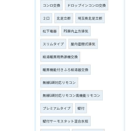
コンロ交換
ドロップインコンロ交換
２口
北足立郡
埼玉県北足立郡
松下電器
PS扉内上方排気
スリムタイプ
屋内密閉式排気
給湯暖房用熱源機交換
暖房機能付きふろ給湯器交換
無線LAN対応リモコン
無線LAN対応リモコン高機能リモコン
プレミアムタイプ
壁付
壁付サーモスタット混合水栓