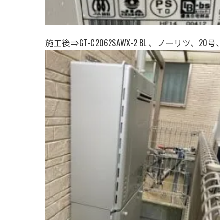
施工後⇒GT-C2062SAWX-2 BL 、ノーリツ