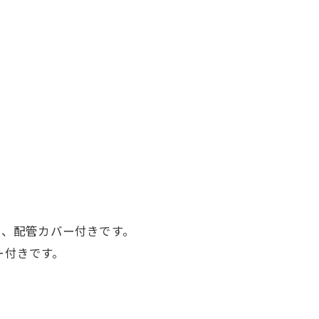
き、配管カバー付き
です。
ー付き
です。