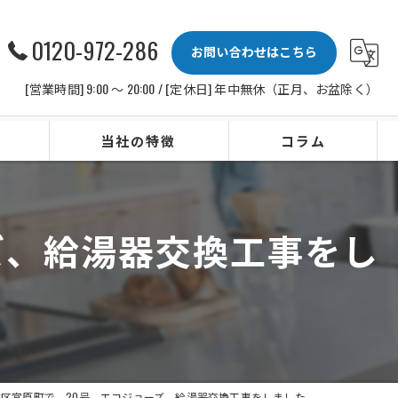
0120-972-286
お問い合わせはこちら
[営業時間] 9:00 〜 20:00 / [定休日] 年中無休（正月、お盆除く）
当社の特徴
コラム
ビルトインコンロ
ズ、給湯器交換工事をし
レンジフード
水栓
IHクッキングヒーター
ビルトイン食洗機
区宮原町で、20号、エコジョーズ、給湯器交換工事をしました。