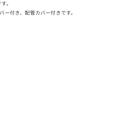
です。
バー付き、配管カバー付き
です。
。