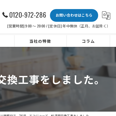
0120-972-286
お問い合わせはこちら
[営業時間] 9:00 〜 20:00 / [定休日] 年中無休（正月、お盆除く）
当社の特徴
コラム
ビルトインコンロ
レンジフード
交換工事をしました。
水栓
IHクッキングヒーター
ビルトイン食洗機
桶川市朝日で、24号、エコジョーズ、給湯器交換工事をしました。