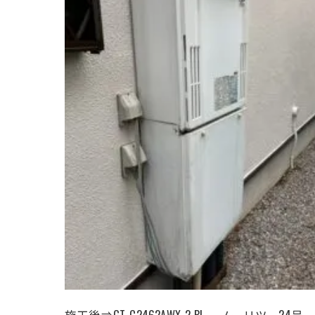
施工後⇒GT-C2462AWX-2 BL 、ノーリツ、