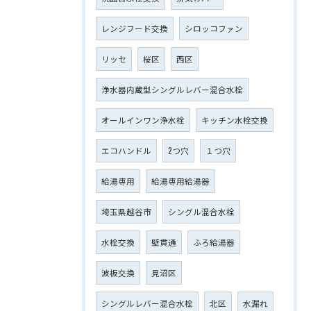
レンジフード交換
シロッコファン
リッセ
桜区
西区
浄水器内蔵型シングルレバー混合水栓
オールインワン浄水栓
キッチン水栓交換
エコハンドル
2つ穴
１つ穴
給湯専用
給湯専用給湯器
埼玉県越谷市
シングル混合水栓
水栓交換
壁貫通
ふろ給湯器
波板交換
見沼区
シングルレバー混合水栓
北区
水漏れ