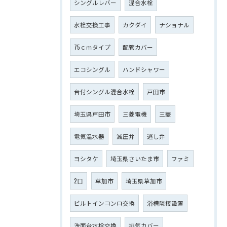
シングルレバー
混合水栓
水栓交換工事
カクダイ
ナショナル
75ｃｍタイプ
配管カバー
エコシングル
ハンドシャワー
台付シングル混合水栓
戸田市
埼玉県戸田市
三菱電機
三菱
電気温水器
減圧弁
逃し弁
ヨシタケ
埼玉県さいたま市
ファミ
2口
草加市
埼玉県草加市
ビルトインコンロ交換
浴槽隣接設置
洗面台水栓交換
排気カバー