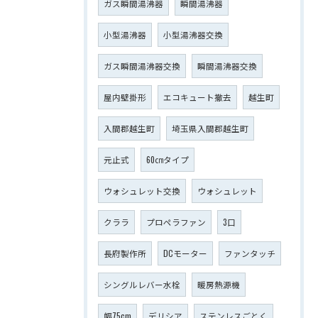
ガス瞬間湯沸器
瞬間湯沸器
小型湯沸器
小型湯沸器交換
ガス瞬間湯沸器交換
瞬間湯沸器交換
屋内壁掛形
エコキュート撤去
越生町
入間郡越生町
埼玉県入間郡越生町
元止式
60㎝タイプ
ウォシュレット交換
ウォシュレット
クララ
プロペラファン
3口
長府製作所
DCモーター
ファンタッチ
シングルレバー水栓
暖房熱源機
幅75cm
デリシア
ステンレスごとく