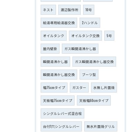
ネスト
渡辺製作所
10号
給湯専用給湯器交換
2ハンドル
オイルタンク
オイルタンク交換
5号
屋内壁掛
ガス瞬間湯沸かし器
瞬間湯沸かし器
ガス瞬間湯沸かし器交換
瞬間湯沸かし器交換
ブーツ型
幅75cmタイプ
ガスター
水無し片面焼
天板幅75cmタイプ
天板幅60cmタイプ
シングルレバー式混合栓
台付1穴シングルレバー
無水片面焼グリル