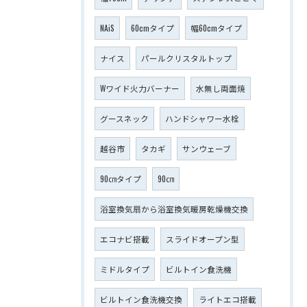
NAiS
60cmタイプ
幅60cmタイプ
ナイス
パールクリスタルトップ
Wワイド火力バーナー
水無し両面焼
グースネック
ハンドシャワー水栓
越谷市
タカギ
サンウェーブ
90㎝タイプ
90㎝
浴室換気扇から浴室換気暖房乾燥機交換
エコナビ搭載
スライドオープン型
ミドルタイプ
ビルトイン食洗機
ビルトイン食洗機交換
ライトエコ搭載