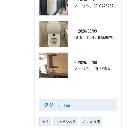
ノーリツ、GT-C2452SAWX-2 BL→ノーリツ、GT-C2472SAW-1 BL、24号、エコジョーズ、オート、屋外壁掛型、排気カバー付き、配管カバー付き、給湯器交換工事ー埼玉県上尾市向山
2026/08/09
TOTO、TCF4511EAK#NW1→TOTO、TCF4714AK#NW1、ホワイト、瞬間式、温水洗浄便座、ウォシュレット交換工事ー埼玉県さいたま市見沼区南中野
2026/08/08
ノーリツ、GQ-551MW、5号、元止式、屋内壁掛、防熱カバー付き、瞬間湯沸かし器（小型湯沸器）設置工事ー埼玉県川口市道合
タグ
Tags
水栓
キッチン水栓
さいたま市