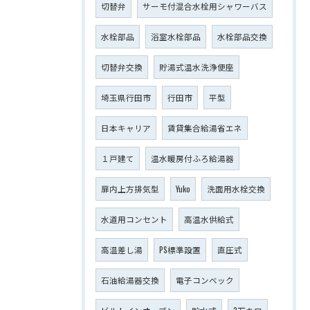
切替弁
サーモ付混合水栓用シャワーバス
水栓部品
浴室水栓部品
水栓部品交換
切替弁交換
貯湯式温水洗浄便座
埼玉県行田市
行田市
平型
日本キャリア
賃貸集合給湯省エネ
１戸建て
温水暖房付ふろ給湯器
扉内上方排気型
Yuko
洗面用水栓交換
水道用コンセント
高温水供給式
高温差し湯
PS標準設置
直圧式
石油給湯器交換
電子コンベック