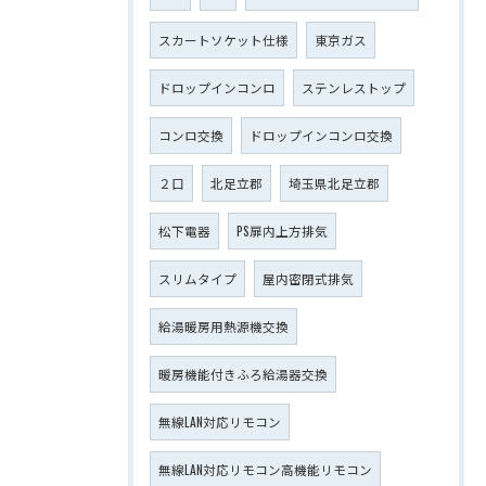
スカートソケット仕様
東京ガス
ドロップインコンロ
ステンレストップ
コンロ交換
ドロップインコンロ交換
２口
北足立郡
埼玉県北足立郡
松下電器
PS扉内上方排気
スリムタイプ
屋内密閉式排気
給湯暖房用熱源機交換
暖房機能付きふろ給湯器交換
無線LAN対応リモコン
無線LAN対応リモコン高機能リモコン