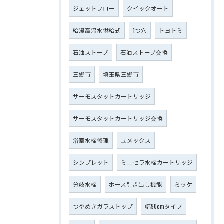
ジェットフロー
クイックオート
給湯高温水供給式
1つ穴
トヨトミ
石油ストーブ
石油ストーブ交換
三郷市
埼玉県三郷市
サーモスタットカートリッジ
サーモスタットカートリッジ交換
浴室水栓修理
ユメックス
シンプレット
ミニセラ水栓カートリッジ
分岐水栓
ホース引き出し機能
ミッケ
つやめきガラストップ
幅90cmタイプ