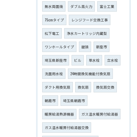
無水両面焼
ダブル高火力
富士工業
75cmタイプ
レンジフード交換工事
松下電工
浄水カートリッジ内蔵型
ワンホールタイプ
破損
新座市
埼玉県新座市
ビル
単水栓
立水栓
洗面用水栓
24時間換気機能付換気扇
ダクト用換気扇
換気扇
換気扇交換
朝霞市
埼玉県朝霞市
暖房給湯熱源機器
ガス温水暖房付給湯器
ガス温水暖房付給湯器交換