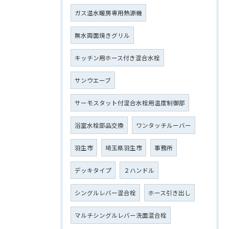
ガス温水暖房専用熱源機
無水両面焼きグリル
キッチン用ホース付き混合水栓
サンウエーブ
サーモスタット付混合水栓用温度制御部
浴室水栓部品交換
ワンタッチルーバー
羽生市
埼玉県羽生市
事務所
デッキタイプ
２ハンドル
シングルレバー混合栓
ホース引き出し
マルチシングルレバー洗面混合栓