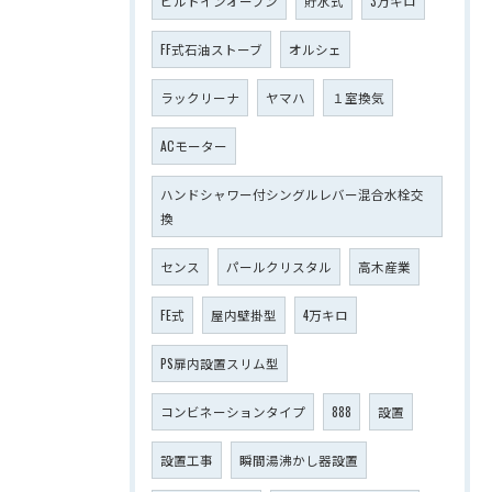
ビルトインオーブン
貯水式
3万キロ
FF式石油ストーブ
オルシェ
ラックリーナ
ヤマハ
１室換気
ACモーター
ハンドシャワー付シングルレバー混合水栓交
換
センス
パールクリスタル
高木産業
FE式
屋内壁掛型
4万キロ
PS扉内設置スリム型
コンビネーションタイプ
888
設置
設置工事
瞬間湯沸かし器設置