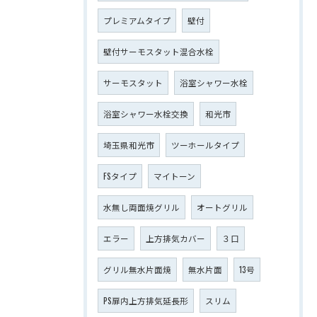
プレミアムタイプ
壁付
壁付サーモスタット混合水栓
サーモスタット
浴室シャワー水栓
浴室シャワー水栓交換
和光市
埼玉県和光市
ツーホールタイプ
FSタイプ
マイトーン
水無し両面焼グリル
オートグリル
エラー
上方排気カバー
３口
グリル無水片面焼
無水片面
13号
PS扉内上方排気延長形
スリム