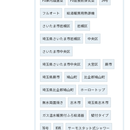
PS扉内設置型
PS延長前排気型
24号
フルオート
給湯暖房用熱源機
さいたま市岩槻区
岩槻区
埼玉県さいたま市岩槻区
中央区
さいたま市中央区
埼玉県さいたま市中央区
大宮区
蕨市
埼玉県蕨市
鳩山町
比企郡鳩山町
埼玉県比企郡鳩山町
ホーロートップ
無水両面焼き
志木市
埼玉県志木市
ガス温水暖房付ふろ給湯器
壁付タイプ
16号
KVK
サーモスタット式シャワー