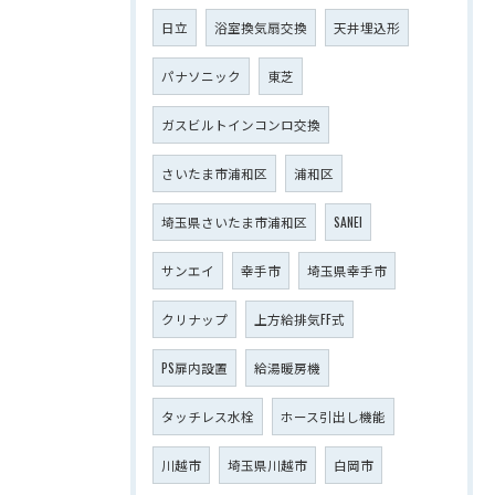
日立
浴室換気扇交換
天井埋込形
パナソニック
東芝
ガスビルトインコンロ交換
さいたま市浦和区
浦和区
埼玉県さいたま市浦和区
SANEI
サンエイ
幸手市
埼玉県幸手市
クリナップ
上方給排気FF式
PS扉内設置
給湯暖房機
タッチレス水栓
ホース引出し機能
川越市
埼玉県川越市
白岡市