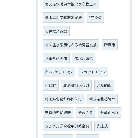
ガス温水暖房付給湯器交換工事
温水式浴室暖房乾燥機
1室換気
天井埋込み型
ガス温水暖房付ふろ給湯器交換
所沢市
埼玉県所沢市
無水片面焼
2つ穴から１つ穴
フラットエッジ
松伏町
北葛飾郡松伏町
北葛飾郡
埼玉県北葛飾郡松伏町
埼玉県北葛飾郡
壁貫通型給湯器
分岐金具
分岐止水栓
シングル混合栓用分岐金具
先止式