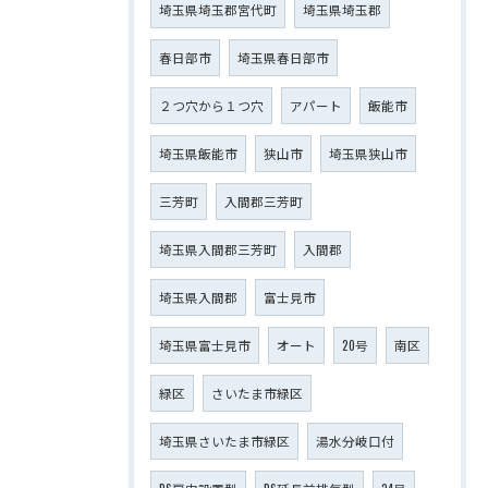
埼玉県埼玉郡宮代町
埼玉県埼玉郡
春日部市
埼玉県春日部市
２つ穴から１つ穴
アパート
飯能市
埼玉県飯能市
狭山市
埼玉県狭山市
三芳町
入間郡三芳町
埼玉県入間郡三芳町
入間郡
埼玉県入間郡
富士見市
埼玉県富士見市
オート
20号
南区
緑区
さいたま市緑区
埼玉県さいたま市緑区
湯水分岐口付