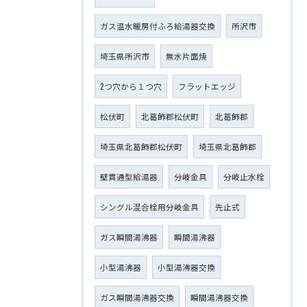
ガス温水暖房付ふろ給湯器交換
所沢市
埼玉県所沢市
無水片面焼
2つ穴から１つ穴
フラットエッジ
松伏町
北葛飾郡松伏町
北葛飾郡
埼玉県北葛飾郡松伏町
埼玉県北葛飾郡
壁貫通型給湯器
分岐金具
分岐止水栓
シングル混合栓用分岐金具
先止式
ガス瞬間湯沸器
瞬間湯沸器
小型湯沸器
小型湯沸器交換
ガス瞬間湯沸器交換
瞬間湯沸器交換