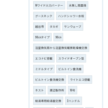
Wワイド火力バーナー
水無し両面焼
グースネック
ハンドシャワー水栓
越谷市
タカギ
サンウェーブ
90㎝タイプ
90㎝
浴室換気扇から浴室換気暖房乾燥機交換
エコナビ搭載
スライドオープン型
ミドルタイプ
ビルトイン食洗機
ビルトイン食洗機交換
ライトエコ搭載
ネスト
渡辺製作所
10号
給湯専用給湯器交換
2ハンドル