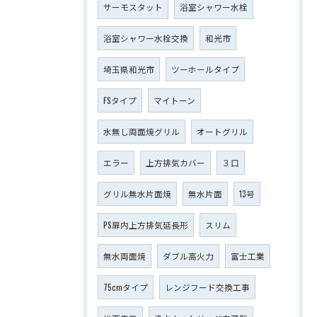
サーモスタット
浴室シャワー水栓
浴室シャワー水栓交換
和光市
埼玉県和光市
ツーホールタイプ
FSタイプ
マイトーン
水無し両面焼グリル
オートグリル
エラー
上方排気カバー
３口
グリル無水片面焼
無水片面
13号
PS扉内上方排気延長形
スリム
無水両面焼
ダブル高火力
富士工業
75cmタイプ
レンジフード交換工事