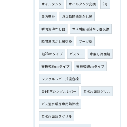
オイルタンク
オイルタンク交換
5号
屋内壁掛
ガス瞬間湯沸かし器
瞬間湯沸かし器
ガス瞬間湯沸かし器交換
瞬間湯沸かし器交換
ブーツ型
幅75cmタイプ
ガスター
水無し片面焼
天板幅75cmタイプ
天板幅60cmタイプ
シングルレバー式混合栓
台付1穴シングルレバー
無水片面焼グリル
ガス温水暖房専用熱源機
無水両面焼きグリル