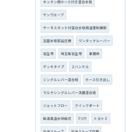
キッチン用ホース付き混合水栓
サンウエーブ
サーモスタット付混合水栓用温度制御部
浴室水栓部品交換
ワンタッチルーバー
羽生市
埼玉県羽生市
事務所
デッキタイプ
２ハンドル
シングルレバー混合栓
ホース引き出し
マルチシングルレバー洗面混合栓
ジェットフロー
クイックオート
給湯高温水供給式
1つ穴
トヨトミ
石油ストーブ
石油ストーブ交換