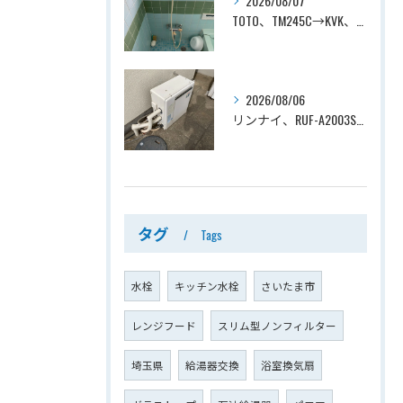
2026/08/07
TOTO、TM245C→KVK、KF800T、壁付タイプ、サーモスタット付シャワーバス水栓、浴室用水栓交換工事ー埼玉県上尾市平塚
2026/08/06
リンナイ、RUF-A2003SAG(A)→ノーリツ、GT-C2072SAR-1 BL、20号、エコジョーズ、オート、屋外据置型、給湯器交換工事ー埼玉県上尾市平塚
タグ
Tags
水栓
キッチン水栓
さいたま市
レンジフード
スリム型ノンフィルター
埼玉県
給湯器交換
浴室換気扇