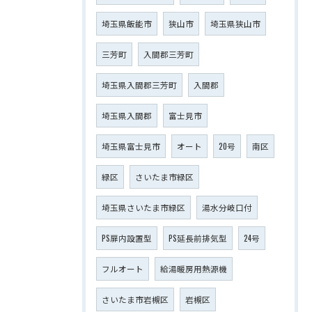
埼玉県飯能市
狭山市
埼玉県狭山市
三芳町
入間郡三芳町
埼玉県入間郡三芳町
入間郡
埼玉県入間郡
富士見市
埼玉県富士見市
オート
20号
南区
緑区
さいたま市緑区
埼玉県さいたま市緑区
湯水分岐口付
PS扉内設置型
PS延長前排気型
24号
フルオート
給湯暖房用熱源機
さいたま市岩槻区
岩槻区