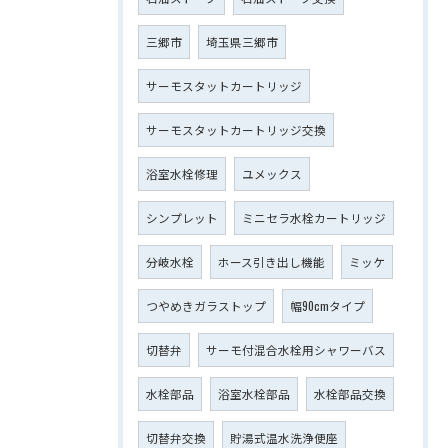
三郷市
埼玉県三郷市
サーモスタットカートリッジ
サーモスタットカートリッジ交換
浴室水栓修理
ユメックス
シンプレット
ミニセラ水栓カートリッジ
分岐水栓
ホース引き出し機能
ミッケ
つやめきガラストップ
幅90cmタイプ
切替弁
サーモ付混合水栓用シャワーバス
水栓部品
浴室水栓部品
水栓部品交換
切替弁交換
貯湯式温水洗浄便座