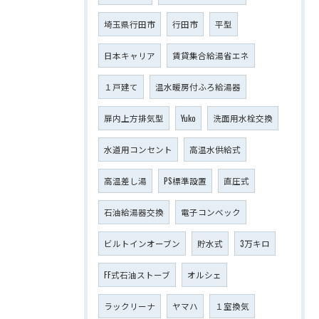
埼玉県行田市
行田市
平型
日本キャリア
賃貸集合給湯省エネ
１戸建て
温水暖房付ふろ給湯器
扉内上方排気型
Yuko
洗面用水栓交換
水道用コンセント
高温水供給式
高温差し湯
PS標準設置
直圧式
石油給湯器交換
電子コンベック
ビルトインオーブン
貯水式
3万キロ
FF式石油ストーブ
オルシェ
ラックリーナ
ヤマハ
１室換気