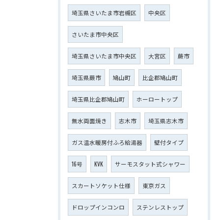
埼玉県さいたま市岩槻区
中央区
さいたま市中央区
埼玉県さいたま市中央区
大宮区
蕨市
埼玉県蕨市
鳩山町
比企郡鳩山町
埼玉県比企郡鳩山町
ホーロートップ
無水両面焼き
志木市
埼玉県志木市
ガス温水暖房付ふろ給湯器
壁付タイプ
16号
KVK
サーモスタット式シャワー
スカートソケット仕様
東京ガス
ドロップインコンロ
ステンレストップ