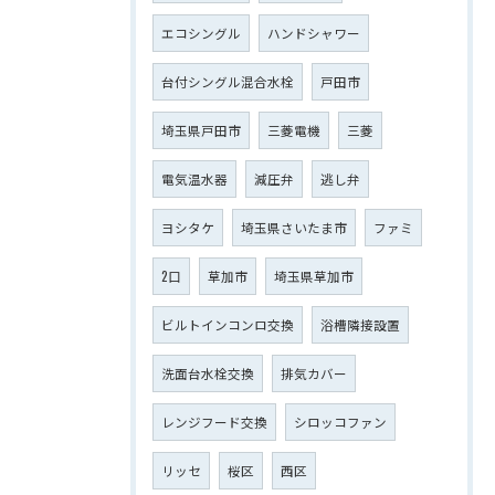
エコシングル
ハンドシャワー
台付シングル混合水栓
戸田市
埼玉県戸田市
三菱電機
三菱
電気温水器
減圧弁
逃し弁
ヨシタケ
埼玉県さいたま市
ファミ
2口
草加市
埼玉県草加市
ビルトインコンロ交換
浴槽隣接設置
洗面台水栓交換
排気カバー
レンジフード交換
シロッコファン
リッセ
桜区
西区