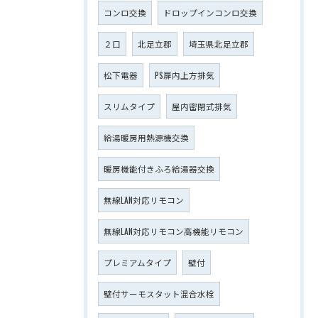
コンロ交換
ドロップインコンロ交換
２口
北足立郡
埼玉県北足立郡
松下電器
PS扉内上方排気
スリムタイプ
屋内密閉式排気
給湯暖房用熱源機交換
暖房機能付きふろ給湯器交換
無線LAN対応リモコン
無線LAN対応リモコン高機能リモコン
プレミアムタイプ
壁付
壁付サーモスタット混合水栓