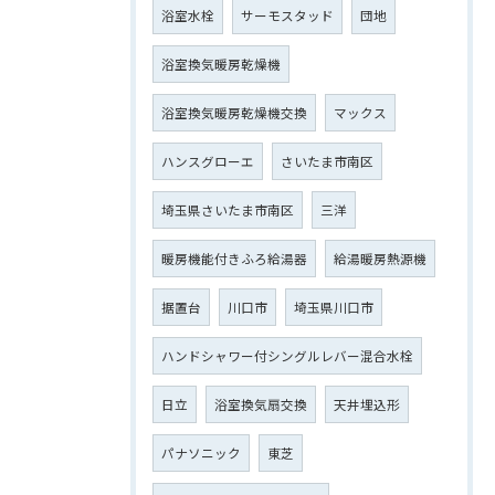
浴室水栓
サーモスタッド
団地
浴室換気暖房乾燥機
浴室換気暖房乾燥機交換
マックス
ハンスグローエ
さいたま市南区
埼玉県さいたま市南区
三洋
暖房機能付きふろ給湯器
給湯暖房熱源機
据置台
川口市
埼玉県川口市
ハンドシャワー付シングルレバー混合水栓
日立
浴室換気扇交換
天井埋込形
パナソニック
東芝