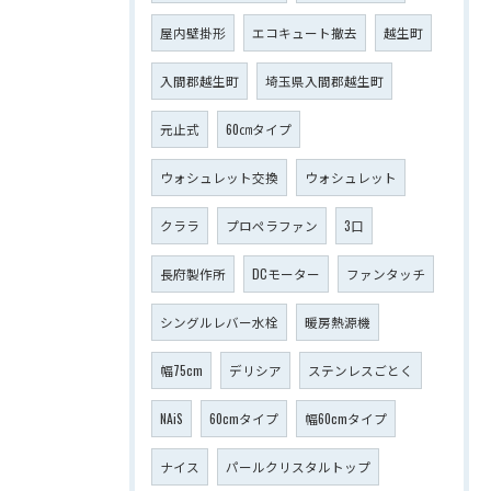
屋内壁掛形
エコキュート撤去
越生町
入間郡越生町
埼玉県入間郡越生町
元止式
60㎝タイプ
ウォシュレット交換
ウォシュレット
クララ
プロペラファン
3口
長府製作所
DCモーター
ファンタッチ
シングルレバー水栓
暖房熱源機
幅75cm
デリシア
ステンレスごとく
NAiS
60cmタイプ
幅60cmタイプ
ナイス
パールクリスタルトップ