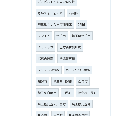
ガスビルトインコンロ交換
さいたま市浦和区
浦和区
埼玉県さいたま市浦和区
SANEI
サンエイ
幸手市
埼玉県幸手市
クリナップ
上方給排気FF式
PS扉内設置
給湯暖房機
タッチレス水栓
ホース引出し機能
川越市
埼玉県川越市
白岡市
埼玉県白岡市
川島町
比企郡川島町
埼玉県比企郡川島町
埼玉県比企郡
比企郡
吉見町
比企郡吉見町