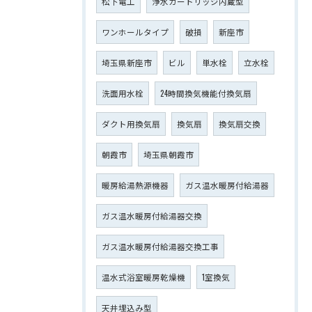
松下電工
浄水カートリッジ内蔵型
ワンホールタイプ
破損
新座市
埼玉県新座市
ビル
単水栓
立水栓
洗面用水栓
24時間換気機能付換気扇
ダクト用換気扇
換気扇
換気扇交換
朝霞市
埼玉県朝霞市
暖房給湯熱源機器
ガス温水暖房付給湯器
ガス温水暖房付給湯器交換
ガス温水暖房付給湯器交換工事
温水式浴室暖房乾燥機
1室換気
天井埋込み型