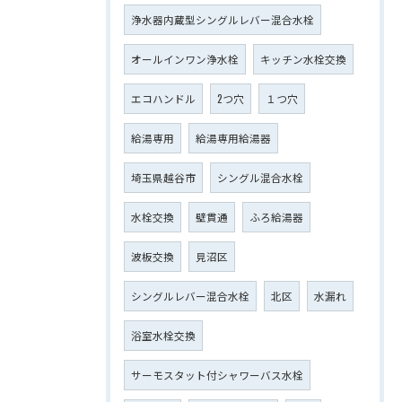
浄水器内蔵型シングルレバー混合水栓
オールインワン浄水栓
キッチン水栓交換
エコハンドル
2つ穴
１つ穴
給湯専用
給湯専用給湯器
埼玉県越谷市
シングル混合水栓
水栓交換
壁貫通
ふろ給湯器
波板交換
見沼区
シングルレバー混合水栓
北区
水漏れ
浴室水栓交換
サーモスタット付シャワーバス水栓