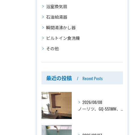
浴室換気扇
石油給湯器
瞬間湯沸かし器
ビルトイン食洗機
その他
最近の投稿
Recent Posts
2026/08/08
ノーリツ、GQ-551MW、5号、元止式、屋内壁掛、防熱カバー付き、瞬間湯沸かし器（小型湯沸器）設置工事ー埼玉県川口市道合