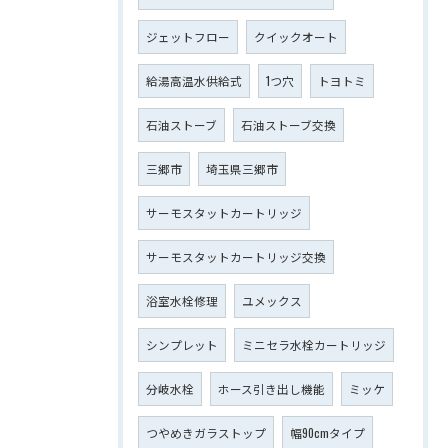
ジェットフロー
クイックオート
給湯高温水供給式
1つ穴
トヨトミ
石油ストーブ
石油ストーブ交換
三郷市
埼玉県三郷市
サーモスタットカートリッジ
サーモスタットカートリッジ交換
浴室水栓修理
ユメックス
シンプレット
ミニセラ水栓カートリッジ
分岐水栓
ホース引き出し機能
ミッケ
つやめきガラストップ
幅90cmタイプ