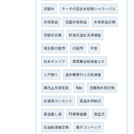
切替弁
サーモ付混合水栓用シャワーバス
水栓部品
浴室水栓部品
水栓部品交換
切替弁交換
貯湯式温水洗浄便座
埼玉県行田市
行田市
平型
日本キャリア
賃貸集合給湯省エネ
１戸建て
温水暖房付ふろ給湯器
扉内上方排気型
Yuko
洗面用水栓交換
水道用コンセント
高温水供給式
高温差し湯
PS標準設置
直圧式
石油給湯器交換
電子コンベック