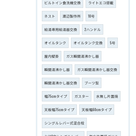
ビルトイン食洗機交換
ライトエコ搭載
ネスト
渡辺製作所
10号
給湯専用給湯器交換
2ハンドル
オイルタンク
オイルタンク交換
5号
屋内壁掛
ガス瞬間湯沸かし器
瞬間湯沸かし器
ガス瞬間湯沸かし器交換
瞬間湯沸かし器交換
ブーツ型
幅75cmタイプ
ガスター
水無し片面焼
天板幅75cmタイプ
天板幅60cmタイプ
シングルレバー式混合栓