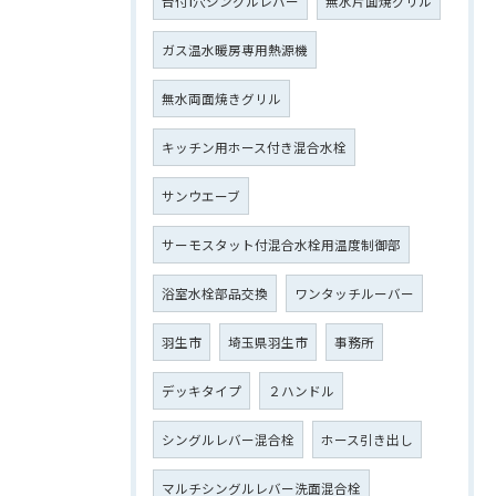
台付1穴シングルレバー
無水片面焼グリル
ガス温水暖房専用熱源機
無水両面焼きグリル
キッチン用ホース付き混合水栓
サンウエーブ
サーモスタット付混合水栓用温度制御部
浴室水栓部品交換
ワンタッチルーバー
羽生市
埼玉県羽生市
事務所
デッキタイプ
２ハンドル
シングルレバー混合栓
ホース引き出し
マルチシングルレバー洗面混合栓