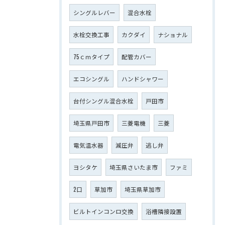
シングルレバー
混合水栓
水栓交換工事
カクダイ
ナショナル
75ｃｍタイプ
配管カバー
エコシングル
ハンドシャワー
台付シングル混合水栓
戸田市
埼玉県戸田市
三菱電機
三菱
電気温水器
減圧弁
逃し弁
ヨシタケ
埼玉県さいたま市
ファミ
2口
草加市
埼玉県草加市
ビルトインコンロ交換
浴槽隣接設置