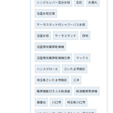
シングルレバー混合水栓
北区
水漏れ
浴室水栓交換
サーモスタット付シャワーバス水栓
浴室水栓
サーモスタッド
団地
浴室換気暖房乾燥機
浴室換気暖房乾燥機交換
マックス
ハンスグローエ
さいたま市南区
埼玉県さいたま市南区
三洋
暖房機能付きふろ給湯器
給湯暖房熱源機
据置台
川口市
埼玉県川口市