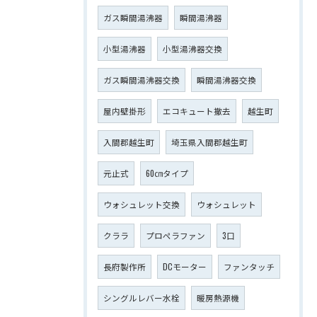
ガス瞬間湯沸器
瞬間湯沸器
小型湯沸器
小型湯沸器交換
ガス瞬間湯沸器交換
瞬間湯沸器交換
屋内壁掛形
エコキュート撤去
越生町
入間郡越生町
埼玉県入間郡越生町
元止式
60㎝タイプ
ウォシュレット交換
ウォシュレット
クララ
プロペラファン
3口
長府製作所
DCモーター
ファンタッチ
シングルレバー水栓
暖房熱源機