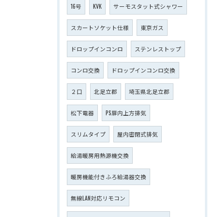
16号
KVK
サーモスタット式シャワー
スカートソケット仕様
東京ガス
ドロップインコンロ
ステンレストップ
コンロ交換
ドロップインコンロ交換
２口
北足立郡
埼玉県北足立郡
松下電器
PS扉内上方排気
スリムタイプ
屋内密閉式排気
給湯暖房用熱源機交換
暖房機能付きふろ給湯器交換
無線LAN対応リモコン