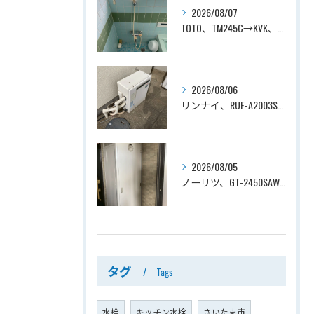
2026/08/07
TOTO、TM245C→KVK、KF800T、壁付タイプ、サーモスタット付シャワーバス水栓、浴室用水栓交換工事ー埼玉県上尾市平塚
2026/08/06
リンナイ、RUF-A2003SAG(A)→ノーリツ、GT-C2072SAR-1 BL、20号、エコジョーズ、オート、屋外据置型、給湯器交換工事ー埼玉県上尾市平塚
2026/08/05
ノーリツ、GT-2450SAWX-TB→ノーリツ、GT-2470SAW-TB-1 BL 、24号、オート、PS扉内後方排気、給湯器交換工事ー埼玉県さいたま市南区鹿手袋
タグ
Tags
水栓
キッチン水栓
さいたま市