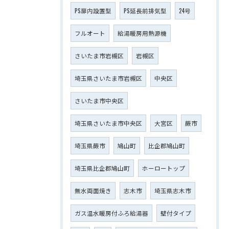
PS扉内設置型
PS延長前排気型
24号
フルオート
給湯暖房用熱源機
さいたま市岩槻区
岩槻区
埼玉県さいたま市岩槻区
中央区
さいたま市中央区
埼玉県さいたま市中央区
大宮区
蕨市
埼玉県蕨市
鳩山町
比企郡鳩山町
埼玉県比企郡鳩山町
ホーロートップ
無水両面焼き
志木市
埼玉県志木市
ガス温水暖房付ふろ給湯器
壁付タイプ