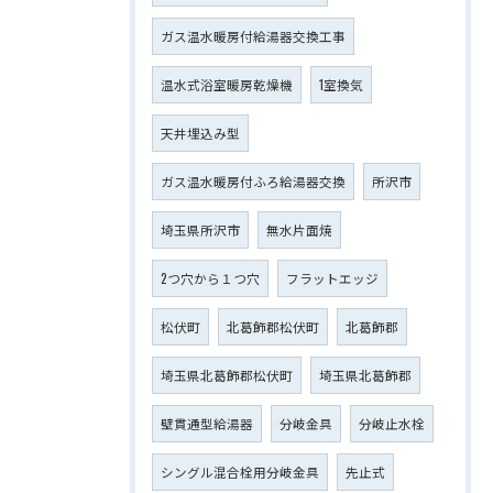
ガス温水暖房付給湯器交換工事
温水式浴室暖房乾燥機
1室換気
天井埋込み型
ガス温水暖房付ふろ給湯器交換
所沢市
埼玉県所沢市
無水片面焼
2つ穴から１つ穴
フラットエッジ
松伏町
北葛飾郡松伏町
北葛飾郡
埼玉県北葛飾郡松伏町
埼玉県北葛飾郡
壁貫通型給湯器
分岐金具
分岐止水栓
シングル混合栓用分岐金具
先止式