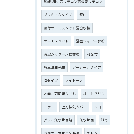
無線LAN対応リモコン高機能リモコン
プレミアムタイプ
壁付
壁付サーモスタット混合水栓
サーモスタット
浴室シャワー水栓
浴室シャワー水栓交換
和光市
埼玉県和光市
ツーホールタイプ
FSタイプ
マイトーン
水無し両面焼グリル
オートグリル
エラー
上方排気カバー
３口
グリル無水片面焼
無水片面
13号
PS扉内上方排気延長形
スリム