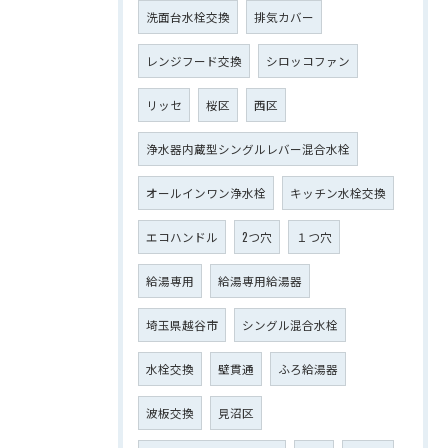
洗面台水栓交換
排気カバー
レンジフード交換
シロッコファン
リッセ
桜区
西区
浄水器内蔵型シングルレバー混合水栓
オールインワン浄水栓
キッチン水栓交換
エコハンドル
2つ穴
１つ穴
給湯専用
給湯専用給湯器
埼玉県越谷市
シングル混合水栓
水栓交換
壁貫通
ふろ給湯器
波板交換
見沼区