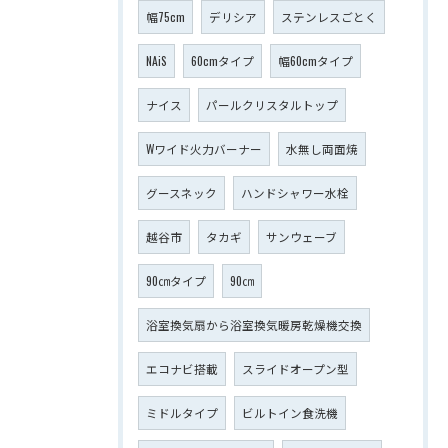
幅75cm
デリシア
ステンレスごとく
NAiS
60cmタイプ
幅60cmタイプ
ナイス
パールクリスタルトップ
Wワイド火力バーナー
水無し両面焼
グースネック
ハンドシャワー水栓
越谷市
タカギ
サンウェーブ
90㎝タイプ
90㎝
浴室換気扇から浴室換気暖房乾燥機交換
エコナビ搭載
スライドオープン型
ミドルタイプ
ビルトイン食洗機