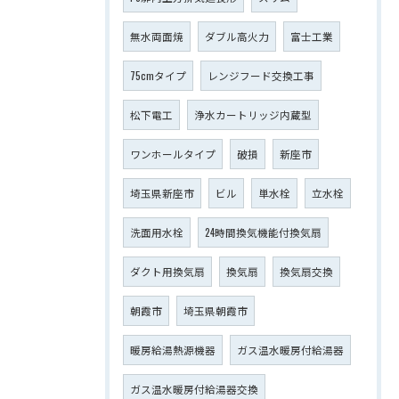
無水両面焼
ダブル高火力
富士工業
75cmタイプ
レンジフード交換工事
松下電工
浄水カートリッジ内蔵型
ワンホールタイプ
破損
新座市
埼玉県新座市
ビル
単水栓
立水栓
洗面用水栓
24時間換気機能付換気扇
ダクト用換気扇
換気扇
換気扇交換
朝霞市
埼玉県朝霞市
暖房給湯熱源機器
ガス温水暖房付給湯器
ガス温水暖房付給湯器交換