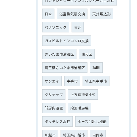
ハンドシャワー付シングルレバー混合水栓
日立
浴室換気扇交換
天井埋込形
パナソニック
東芝
ガスビルトインコンロ交換
さいたま市浦和区
浦和区
埼玉県さいたま市浦和区
SANEI
サンエイ
幸手市
埼玉県幸手市
クリナップ
上方給排気FF式
PS扉内設置
給湯暖房機
タッチレス水栓
ホース引出し機能
川越市
埼玉県川越市
白岡市