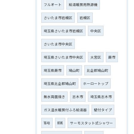
フルオート
給湯暖房用熱源機
さいたま市岩槻区
岩槻区
埼玉県さいたま市岩槻区
中央区
さいたま市中央区
埼玉県さいたま市中央区
大宮区
蕨市
埼玉県蕨市
鳩山町
比企郡鳩山町
埼玉県比企郡鳩山町
ホーロートップ
無水両面焼き
志木市
埼玉県志木市
ガス温水暖房付ふろ給湯器
壁付タイプ
16号
KVK
サーモスタット式シャワー