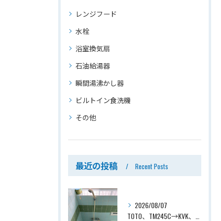
レンジフード
水栓
浴室換気扇
石油給湯器
瞬間湯沸かし器
ビルトイン食洗機
その他
最近の投稿
Recent Posts
2026/08/07
TOTO、TM245C→KVK、KF800T、壁付タイプ、サーモスタット付シャワーバス水栓、浴室用水栓交換工事ー埼玉県上尾市平塚