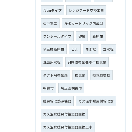
75cmタイプ
レンジフード交換工事
松下電工
浄水カートリッジ内蔵型
ワンホールタイプ
破損
新座市
埼玉県新座市
ビル
単水栓
立水栓
洗面用水栓
24時間換気機能付換気扇
ダクト用換気扇
換気扇
換気扇交換
朝霞市
埼玉県朝霞市
暖房給湯熱源機器
ガス温水暖房付給湯器
ガス温水暖房付給湯器交換
ガス温水暖房付給湯器交換工事