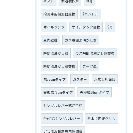
ネスト
渡辺製作所
10号
給湯専用給湯器交換
2ハンドル
オイルタンク
オイルタンク交換
5号
屋内壁掛
ガス瞬間湯沸かし器
瞬間湯沸かし器
ガス瞬間湯沸かし器交換
瞬間湯沸かし器交換
ブーツ型
幅75cmタイプ
ガスター
水無し片面焼
天板幅75cmタイプ
天板幅60cmタイプ
シングルレバー式混合栓
台付1穴シングルレバー
無水片面焼グリル
ガス温水暖房専用熱源機