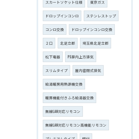
スカートソケット仕様
東京ガス
ドロップインコンロ
ステンレストップ
コンロ交換
ドロップインコンロ交換
２口
北足立郡
埼玉県北足立郡
松下電器
PS扉内上方排気
スリムタイプ
屋内密閉式排気
給湯暖房用熱源機交換
暖房機能付きふろ給湯器交換
無線LAN対応リモコン
無線LAN対応リモコン高機能リモコン
プレミアムタイプ
壁付