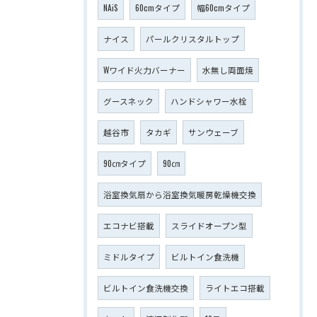
NAiS
60cmタイプ
幅60cmタイプ
ナイス
パールクリスタルトップ
Wワイド火力バーナー
水無し両面焼
グースネック
ハンドシャワー水栓
越谷市
タカギ
サンウェーブ
90㎝タイプ
90㎝
浴室換気扇から浴室換気暖房乾燥機交換
エコナビ搭載
スライドオープン型
ミドルタイプ
ビルトイン食洗機
ビルトイン食洗機交換
ライトエコ搭載