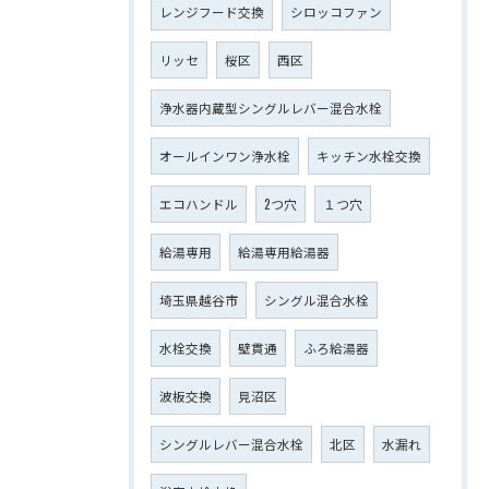
レンジフード交換
シロッコファン
リッセ
桜区
西区
浄水器内蔵型シングルレバー混合水栓
オールインワン浄水栓
キッチン水栓交換
エコハンドル
2つ穴
１つ穴
給湯専用
給湯専用給湯器
埼玉県越谷市
シングル混合水栓
水栓交換
壁貫通
ふろ給湯器
波板交換
見沼区
シングルレバー混合水栓
北区
水漏れ