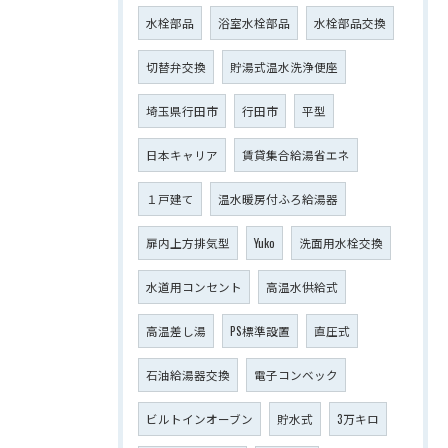
水栓部品
浴室水栓部品
水栓部品交換
切替弁交換
貯湯式温水洗浄便座
埼玉県行田市
行田市
平型
日本キャリア
賃貸集合給湯省エネ
１戸建て
温水暖房付ふろ給湯器
扉内上方排気型
Yuko
洗面用水栓交換
水道用コンセント
高温水供給式
高温差し湯
PS標準設置
直圧式
石油給湯器交換
電子コンベック
ビルトインオーブン
貯水式
3万キロ