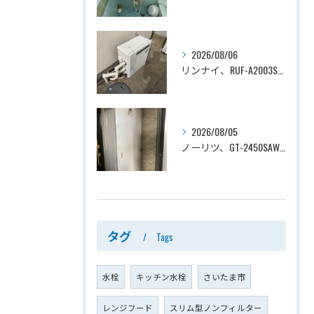
2026/08/06
リンナイ、RUF-A2003SAG(A)→ノーリツ、GT-C2072SAR-1 BL、20号、エコジョーズ、オート、屋外据置型、給湯器交換工事ー埼玉県上尾市平塚
2026/08/05
ノーリツ、GT-2450SAWX-TB→ノーリツ、GT-2470SAW-TB-1 BL 、24号、オート、PS扉内後方排気、給湯器交換工事ー埼玉県さいたま市南区鹿手袋
タグ
Tags
水栓
キッチン水栓
さいたま市
レンジフード
スリム型ノンフィルター