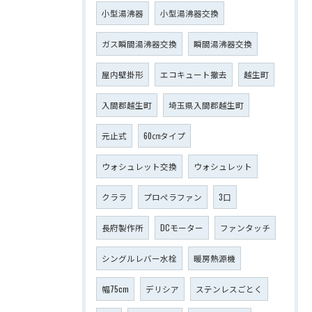
小型湯沸器
小型湯沸器交換
ガス瞬間湯沸器交換
瞬間湯沸器交換
屋内壁掛形
エコキュート撤去
越生町
入間郡越生町
埼玉県入間郡越生町
元止式
60㎝タイプ
ウォシュレット交換
ウォシュレット
クララ
プロペラファン
3口
長府製作所
DCモーター
ファンタッチ
シングルレバー水栓
暖房熱源機
幅75cm
デリシア
ステンレスごとく