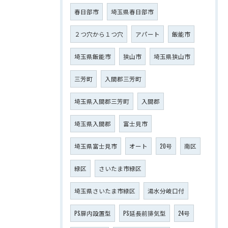
春日部市
埼玉県春日部市
２つ穴から１つ穴
アパート
飯能市
埼玉県飯能市
狭山市
埼玉県狭山市
三芳町
入間郡三芳町
埼玉県入間郡三芳町
入間郡
埼玉県入間郡
富士見市
埼玉県富士見市
オート
20号
南区
緑区
さいたま市緑区
埼玉県さいたま市緑区
湯水分岐口付
PS扉内設置型
PS延長前排気型
24号