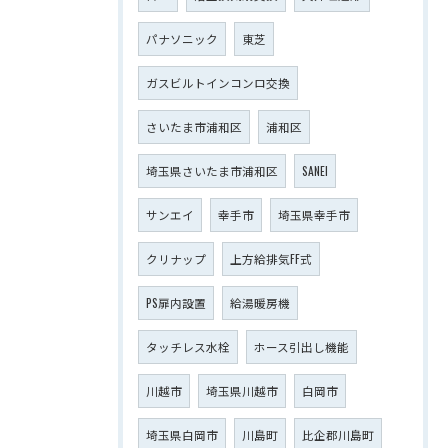
パナソニック
東芝
ガスビルトインコンロ交換
さいたま市浦和区
浦和区
埼玉県さいたま市浦和区
SANEI
サンエイ
幸手市
埼玉県幸手市
クリナップ
上方給排気FF式
PS扉内設置
給湯暖房機
タッチレス水栓
ホース引出し機能
川越市
埼玉県川越市
白岡市
埼玉県白岡市
川島町
比企郡川島町