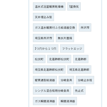
温水式浴室暖房乾燥機
1室換気
天井埋込み型
ガス温水暖房付ふろ給湯器交換
所沢市
埼玉県所沢市
無水片面焼
2つ穴から１つ穴
フラットエッジ
松伏町
北葛飾郡松伏町
北葛飾郡
埼玉県北葛飾郡松伏町
埼玉県北葛飾郡
壁貫通型給湯器
分岐金具
分岐止水栓
シングル混合栓用分岐金具
先止式
ガス瞬間湯沸器
瞬間湯沸器