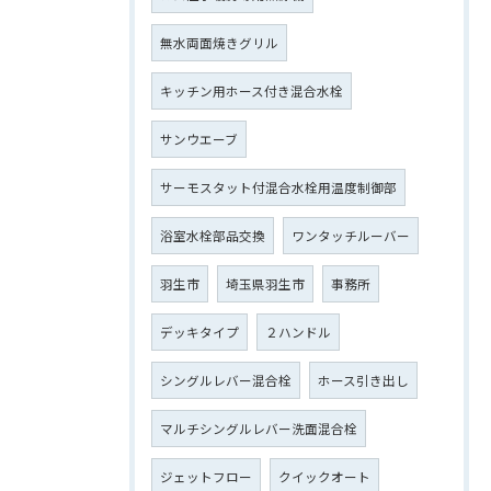
無水両面焼きグリル
キッチン用ホース付き混合水栓
サンウエーブ
サーモスタット付混合水栓用温度制御部
浴室水栓部品交換
ワンタッチルーバー
羽生市
埼玉県羽生市
事務所
デッキタイプ
２ハンドル
シングルレバー混合栓
ホース引き出し
マルチシングルレバー洗面混合栓
ジェットフロー
クイックオート