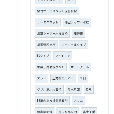
壁付サーモスタット混合水栓
サーモスタット
浴室シャワー水栓
浴室シャワー水栓交換
和光市
埼玉県和光市
ツーホールタイプ
FSタイプ
マイトーン
水無し両面焼グリル
オートグリル
エラー
上方排気カバー
３口
グリル無水片面焼
無水片面
13号
PS扉内上方排気延長形
スリム
無水両面焼
ダブル高火力
富士工業