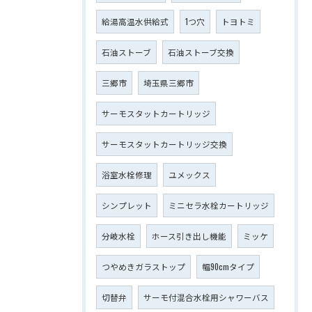
給湯高温水供給式
1つ穴
トヨトミ
石油ストーブ
石油ストーブ交換
三郷市
埼玉県三郷市
サーモスタットカートリッジ
サーモスタットカートリッジ交換
浴室水栓修理
ユメックス
シンプレット
ミニセラ水栓カートリッジ
分岐水栓
ホース引き出し機能
ミッケ
つやめきガラストップ
幅90cmタイプ
切替弁
サーモ付混合水栓用シャワーバス