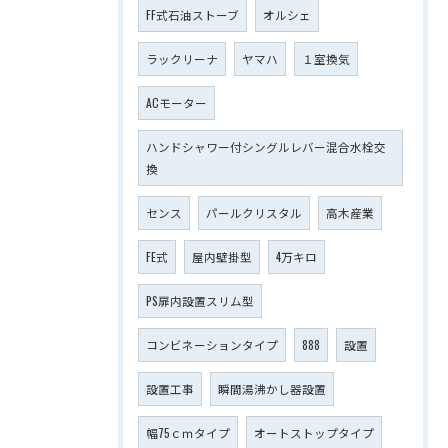
FF式石油ストーブ
オルシェ
ラックリーナ
ヤマハ
１室換気
ACモーター
ハンドシャワー付シングルレバー混合水栓交
換
センス
パールクリスタル
高木産業
FE式
屋内壁掛型
4万キロ
PS扉内設置スリム型
コンビネーションタイプ
888
設置
設置工事
瞬間湯沸かし器設置
幅75ｃｍタイプ
オートストップタイプ