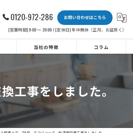
0120-972-286
お問い合わせはこちら
[営業時間] 9:00 〜 20:00 / [定休日] 年中無休（正月、お盆除く）
当社の特徴
コラム
ビルトインコンロ
レンジフード
交換工事をしました。
水栓
IHクッキングヒーター
ビルトイン食洗機
上尾市上で、24号、エコジョーズ、給湯器交換工事をしました。