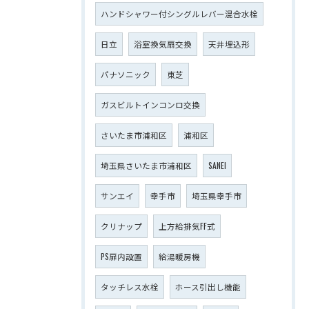
ハンドシャワー付シングルレバー混合水栓
日立
浴室換気扇交換
天井埋込形
パナソニック
東芝
ガスビルトインコンロ交換
さいたま市浦和区
浦和区
埼玉県さいたま市浦和区
SANEI
サンエイ
幸手市
埼玉県幸手市
クリナップ
上方給排気FF式
PS扉内設置
給湯暖房機
タッチレス水栓
ホース引出し機能