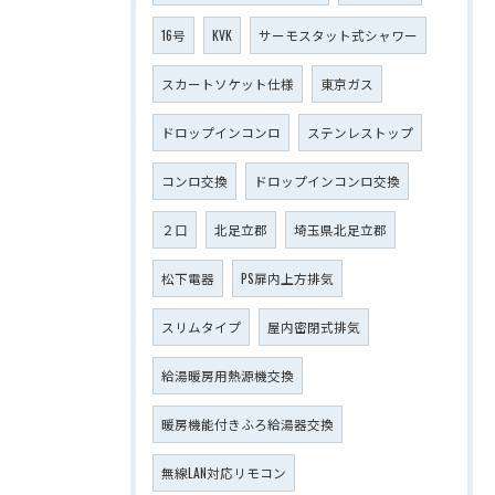
16号
KVK
サーモスタット式シャワー
スカートソケット仕様
東京ガス
ドロップインコンロ
ステンレストップ
コンロ交換
ドロップインコンロ交換
２口
北足立郡
埼玉県北足立郡
松下電器
PS扉内上方排気
スリムタイプ
屋内密閉式排気
給湯暖房用熱源機交換
暖房機能付きふろ給湯器交換
無線LAN対応リモコン