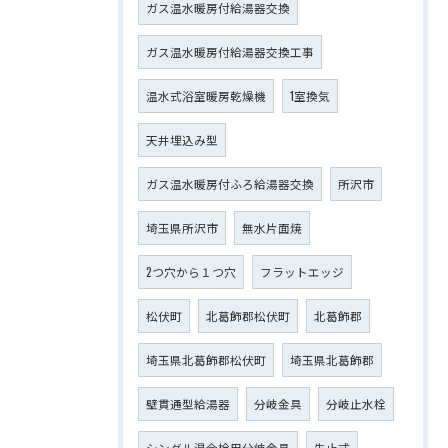
ガス温水暖房付給湯器交換
ガス温水暖房付給湯器交換工事
温水式浴室暖房乾燥機
1室換気
天井埋込み型
ガス温水暖房付ふろ給湯器交換
所沢市
埼玉県所沢市
無水片面焼
2つ穴から１つ穴
フラットエッジ
松伏町
北葛飾郡松伏町
北葛飾郡
埼玉県北葛飾郡松伏町
埼玉県北葛飾郡
壁貫通型給湯器
分岐金具
分岐止水栓
シングル混合栓用分岐金具
先止式