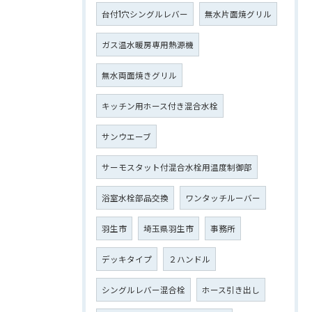
台付1穴シングルレバー
無水片面焼グリル
ガス温水暖房専用熱源機
無水両面焼きグリル
キッチン用ホース付き混合水栓
サンウエーブ
サーモスタット付混合水栓用温度制御部
浴室水栓部品交換
ワンタッチルーバー
羽生市
埼玉県羽生市
事務所
デッキタイプ
２ハンドル
シングルレバー混合栓
ホース引き出し