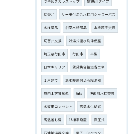
つやめきガラストップ
幅90cmタイプ
切替弁
サーモ付混合水栓用シャワーバス
水栓部品
浴室水栓部品
水栓部品交換
切替弁交換
貯湯式温水洗浄便座
埼玉県行田市
行田市
平型
日本キャリア
賃貸集合給湯省エネ
１戸建て
温水暖房付ふろ給湯器
扉内上方排気型
Yuko
洗面用水栓交換
水道用コンセント
高温水供給式
高温差し湯
PS標準設置
直圧式
石油給湯器交換
電子コンベック