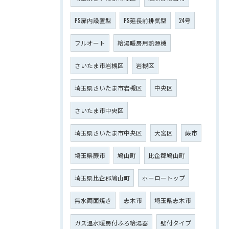
PS扉内設置型
PS延長前排気型
24号
フルオート
給湯暖房用熱源機
さいたま市岩槻区
岩槻区
埼玉県さいたま市岩槻区
中央区
さいたま市中央区
埼玉県さいたま市中央区
大宮区
蕨市
埼玉県蕨市
鳩山町
比企郡鳩山町
埼玉県比企郡鳩山町
ホーロートップ
無水両面焼き
志木市
埼玉県志木市
ガス温水暖房付ふろ給湯器
壁付タイプ