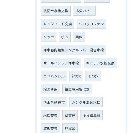
洗面台水栓交換
排気カバー
レンジフード交換
シロッコファン
リッセ
桜区
西区
浄水器内蔵型シングルレバー混合水栓
オールインワン浄水栓
キッチン水栓交換
エコハンドル
2つ穴
１つ穴
給湯専用
給湯専用給湯器
埼玉県越谷市
シングル混合水栓
水栓交換
壁貫通
ふろ給湯器
波板交換
見沼区