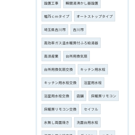
設置工事
瞬間湯沸かし器設置
幅75ｃｍタイプ
オートストップタイプ
埼玉県吉川市
吉川市
高効率ガス温水暖房付ふろ給湯器
高須産業
台所用換気扇
台所用換気扇交換
キッチン用水栓
キッチン用水栓交換
浴室用水栓
浴室用水栓交換
店舗
床暖房リモコン
床暖房リモコン交換
セイフル
水無し両面焼き
洗面台用水栓