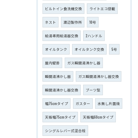
ビルトイン食洗機交換
ライトエコ搭載
ネスト
渡辺製作所
10号
給湯専用給湯器交換
2ハンドル
オイルタンク
オイルタンク交換
5号
屋内壁掛
ガス瞬間湯沸かし器
瞬間湯沸かし器
ガス瞬間湯沸かし器交換
瞬間湯沸かし器交換
ブーツ型
幅75cmタイプ
ガスター
水無し片面焼
天板幅75cmタイプ
天板幅60cmタイプ
シングルレバー式混合栓