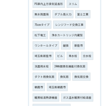
PS扉内上方排気延長形
スリム
無水両面焼
ダブル高火力
富士工業
75cmタイプ
レンジフード交換工事
松下電工
浄水カートリッジ内蔵型
ワンホールタイプ
破損
新座市
埼玉県新座市
ビル
単水栓
立水栓
洗面用水栓
24時間換気機能付換気扇
ダクト用換気扇
換気扇
換気扇交換
朝霞市
埼玉県朝霞市
暖房給湯熱源機器
ガス温水暖房付給湯器