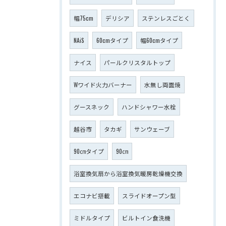
幅75cm
デリシア
ステンレスごとく
NAiS
60cmタイプ
幅60cmタイプ
ナイス
パールクリスタルトップ
Wワイド火力バーナー
水無し両面焼
グースネック
ハンドシャワー水栓
越谷市
タカギ
サンウェーブ
90㎝タイプ
90㎝
浴室換気扇から浴室換気暖房乾燥機交換
エコナビ搭載
スライドオープン型
ミドルタイプ
ビルトイン食洗機