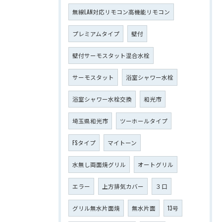
無線LAN対応リモコン高機能リモコン
プレミアムタイプ
壁付
壁付サーモスタット混合水栓
サーモスタット
浴室シャワー水栓
浴室シャワー水栓交換
和光市
埼玉県和光市
ツーホールタイプ
FSタイプ
マイトーン
水無し両面焼グリル
オートグリル
エラー
上方排気カバー
３口
グリル無水片面焼
無水片面
13号