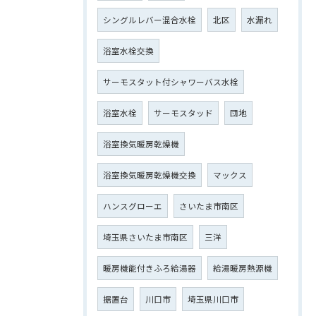
シングルレバー混合水栓
北区
水漏れ
浴室水栓交換
サーモスタット付シャワーバス水栓
浴室水栓
サーモスタッド
団地
浴室換気暖房乾燥機
浴室換気暖房乾燥機交換
マックス
ハンスグローエ
さいたま市南区
埼玉県さいたま市南区
三洋
暖房機能付きふろ給湯器
給湯暖房熱源機
据置台
川口市
埼玉県川口市