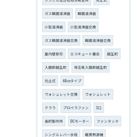
ガス瞬間湯沸器
瞬間湯沸器
小型湯沸器
小型湯沸器交換
ガス瞬間湯沸器交換
瞬間湯沸器交換
屋内壁掛形
エコキュート撤去
越生町
入間郡越生町
埼玉県入間郡越生町
元止式
60㎝タイプ
ウォシュレット交換
ウォシュレット
クララ
プロペラファン
3口
長府製作所
DCモーター
ファンタッチ
シングルレバー水栓
暖房熱源機