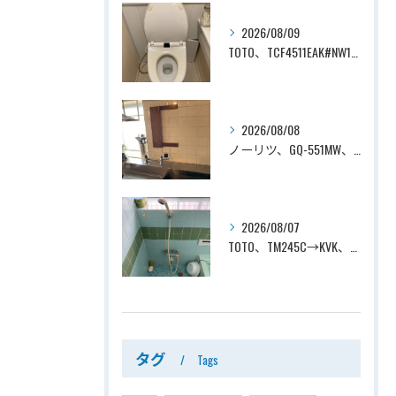
2026/08/09
TOTO、TCF4511EAK#NW1→TOTO、TCF4714AK#NW1、ホワイト、瞬間式、温水洗浄便座、ウォシュレット交換工事ー埼玉県さいたま市見沼区南中野
2026/08/08
ノーリツ、GQ-551MW、5号、元止式、屋内壁掛、防熱カバー付き、瞬間湯沸かし器（小型湯沸器）設置工事ー埼玉県川口市道合
2026/08/07
TOTO、TM245C→KVK、KF800T、壁付タイプ、サーモスタット付シャワーバス水栓、浴室用水栓交換工事ー埼玉県上尾市平塚
タグ
Tags