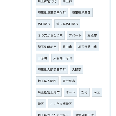
埼玉郡宮代町
埼玉郡
埼玉県埼玉郡宮代町
埼玉県埼玉郡
春日部市
埼玉県春日部市
２つ穴から１つ穴
アパート
飯能市
埼玉県飯能市
狭山市
埼玉県狭山市
三芳町
入間郡三芳町
埼玉県入間郡三芳町
入間郡
埼玉県入間郡
富士見市
埼玉県富士見市
オート
20号
南区
緑区
さいたま市緑区
埼玉県さいたま市緑区
湯水分岐口付