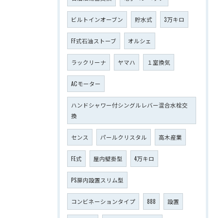
ビルトインオーブン
貯水式
3万キロ
FF式石油ストーブ
オルシェ
ラックリーナ
ヤマハ
１室換気
ACモーター
ハンドシャワー付シングルレバー混合水栓交
換
センス
パールクリスタル
高木産業
FE式
屋内壁掛型
4万キロ
PS扉内設置スリム型
コンビネーションタイプ
888
設置