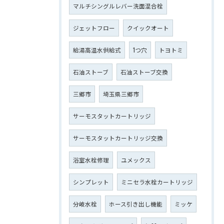
マルチシングルレバー洗面混合栓
ジェットフロー
クイックオート
給湯高温水供給式
1つ穴
トヨトミ
石油ストーブ
石油ストーブ交換
三郷市
埼玉県三郷市
サーモスタットカートリッジ
サーモスタットカートリッジ交換
浴室水栓修理
ユメックス
シンプレット
ミニセラ水栓カートリッジ
分岐水栓
ホース引き出し機能
ミッケ