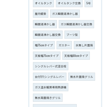
オイルタンク
オイルタンク交換
5号
屋内壁掛
ガス瞬間湯沸かし器
瞬間湯沸かし器
ガス瞬間湯沸かし器交換
瞬間湯沸かし器交換
ブーツ型
幅75cmタイプ
ガスター
水無し片面焼
天板幅75cmタイプ
天板幅60cmタイプ
シングルレバー式混合栓
台付1穴シングルレバー
無水片面焼グリル
ガス温水暖房専用熱源機
無水両面焼きグリル