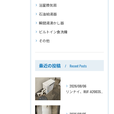
浴室換気扇
石油給湯器
瞬間湯沸かし器
ビルトイン食洗機
その他
最近の投稿
Recent Posts
2026/08/06
リンナイ、RUF-A2003SAG(A)→ノーリツ、GT-C2072SAR-1 BL、20号、エコジョーズ、オート、屋外据置型、給湯器交換工事ー埼玉県上尾市平塚
2026/08/05