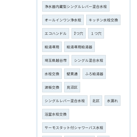
浄水器内蔵型シングルレバー混合水栓
オールインワン浄水栓
キッチン水栓交換
エコハンドル
2つ穴
１つ穴
給湯専用
給湯専用給湯器
埼玉県越谷市
シングル混合水栓
水栓交換
壁貫通
ふろ給湯器
波板交換
見沼区
シングルレバー混合水栓
北区
水漏れ
浴室水栓交換
サーモスタット付シャワーバス水栓