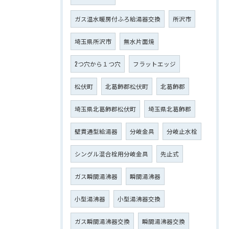
ガス温水暖房付ふろ給湯器交換
所沢市
埼玉県所沢市
無水片面焼
2つ穴から１つ穴
フラットエッジ
松伏町
北葛飾郡松伏町
北葛飾郡
埼玉県北葛飾郡松伏町
埼玉県北葛飾郡
壁貫通型給湯器
分岐金具
分岐止水栓
シングル混合栓用分岐金具
先止式
ガス瞬間湯沸器
瞬間湯沸器
小型湯沸器
小型湯沸器交換
ガス瞬間湯沸器交換
瞬間湯沸器交換