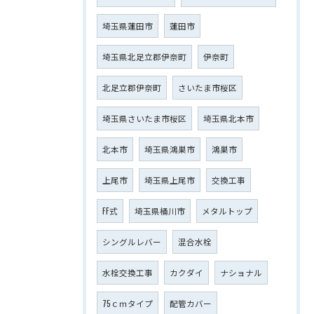
埼玉県蓮田市
蓮田市
埼玉県北足立郡伊奈町
伊奈町
北足立郡伊奈町
さいたま市桜区
埼玉県さいたま市桜区
埼玉県北本市
北本市
埼玉県鴻巣市
鴻巣市
上尾市
埼玉県上尾市
交換工事
FF式
埼玉県桶川市
メタルトップ
シングルレバー
混合水栓
水栓交換工事
カクダイ
ナショナル
75ｃｍタイプ
配管カバー