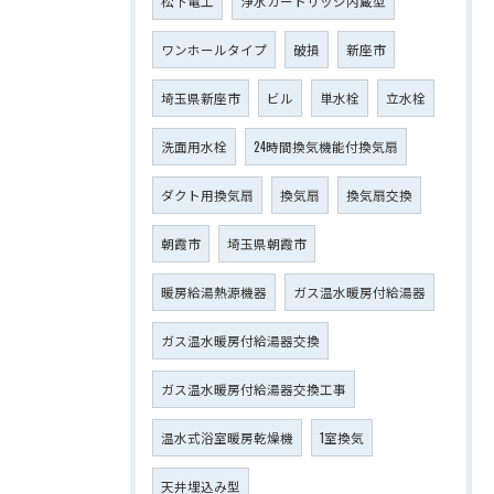
松下電工
浄水カートリッジ内蔵型
ワンホールタイプ
破損
新座市
埼玉県新座市
ビル
単水栓
立水栓
洗面用水栓
24時間換気機能付換気扇
ダクト用換気扇
換気扇
換気扇交換
朝霞市
埼玉県朝霞市
暖房給湯熱源機器
ガス温水暖房付給湯器
ガス温水暖房付給湯器交換
ガス温水暖房付給湯器交換工事
温水式浴室暖房乾燥機
1室換気
天井埋込み型