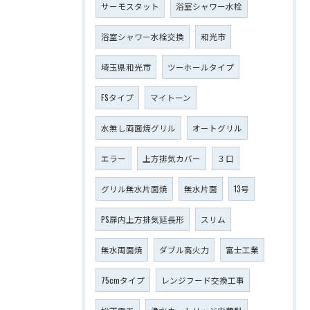
サーモスタット
浴室シャワー水栓
浴室シャワー水栓交換
和光市
埼玉県和光市
ツーホールタイプ
FSタイプ
マイトーン
水無し両面焼グリル
オートグリル
エラー
上方排気カバー
３口
グリル無水片面焼
無水片面
13号
PS扉内上方排気延長形
スリム
無水両面焼
ダブル高火力
富士工業
75cmタイプ
レンジフード交換工事