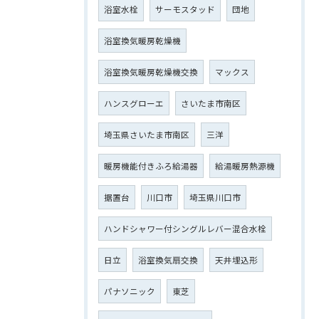
浴室水栓
サーモスタッド
団地
浴室換気暖房乾燥機
浴室換気暖房乾燥機交換
マックス
ハンスグローエ
さいたま市南区
埼玉県さいたま市南区
三洋
暖房機能付きふろ給湯器
給湯暖房熱源機
据置台
川口市
埼玉県川口市
ハンドシャワー付シングルレバー混合水栓
日立
浴室換気扇交換
天井埋込形
パナソニック
東芝