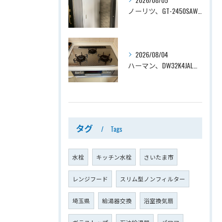
ノーリツ、GT-2450SAWX-TB→ノーリツ、GT-2470SAW-TB-1 BL 、24号、オート、PS扉内後方排気、給湯器交換工事ー埼玉県さいたま市南区鹿手袋
2026/08/04
ハーマン、DW32K4JAL→ノーリツ、N3WV6RWTP2SI、ファミ、つやめきガラストップ、天板幅60cmタイプ、ビルトインコンロ交換工事ー埼玉県さいたま市西区宮前町
タグ
Tags
水栓
キッチン水栓
さいたま市
レンジフード
スリム型ノンフィルター
埼玉県
給湯器交換
浴室換気扇