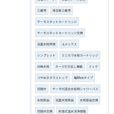
三郷市
埼玉県三郷市
サーモスタットカートリッジ
サーモスタットカートリッジ交換
浴室水栓修理
ユメックス
シンプレット
ミニセラ水栓カートリッジ
分岐水栓
ホース引き出し機能
ミッケ
つやめきガラストップ
幅90cmタイプ
切替弁
サーモ付混合水栓用シャワーバス
水栓部品
浴室水栓部品
水栓部品交換
切替弁交換
貯湯式温水洗浄便座