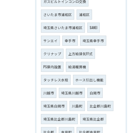
ガスビルトインコンロ交換
さいたま市浦和区
浦和区
埼玉県さいたま市浦和区
SANEI
サンエイ
幸手市
埼玉県幸手市
クリナップ
上方給排気FF式
PS扉内設置
給湯暖房機
タッチレス水栓
ホース引出し機能
川越市
埼玉県川越市
白岡市
埼玉県白岡市
川島町
比企郡川島町
埼玉県比企郡川島町
埼玉県比企郡
比企郡
吉見町
比企郡吉見町