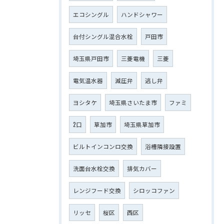
エコシングル
ハンドシャワー
台付シングル混合水栓
戸田市
埼玉県戸田市
三菱電機
三菱
電気温水器
減圧弁
逃し弁
ヨシタケ
埼玉県さいたま市
ファミ
2口
草加市
埼玉県草加市
ビルトインコンロ交換
浴槽隣接設置
洗面台水栓交換
排気カバー
レンジフード交換
シロッコファン
リッセ
桜区
西区