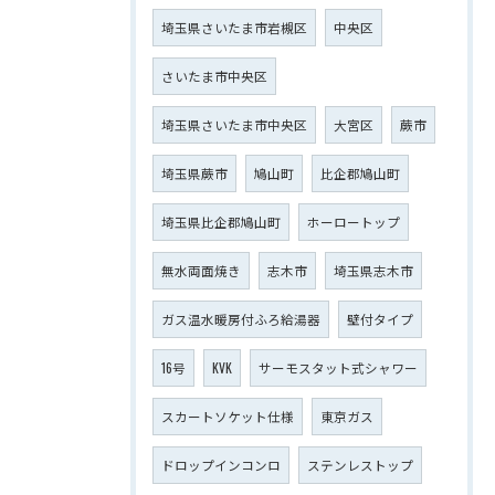
埼玉県さいたま市岩槻区
中央区
さいたま市中央区
埼玉県さいたま市中央区
大宮区
蕨市
埼玉県蕨市
鳩山町
比企郡鳩山町
埼玉県比企郡鳩山町
ホーロートップ
無水両面焼き
志木市
埼玉県志木市
ガス温水暖房付ふろ給湯器
壁付タイプ
16号
KVK
サーモスタット式シャワー
スカートソケット仕様
東京ガス
ドロップインコンロ
ステンレストップ