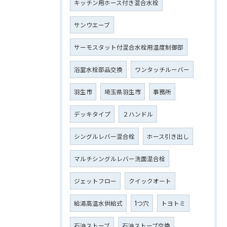
キッチン用ホース付き混合水栓
サンウエーブ
サーモスタット付混合水栓用温度制御部
浴室水栓部品交換
ワンタッチルーバー
羽生市
埼玉県羽生市
事務所
デッキタイプ
２ハンドル
シングルレバー混合栓
ホース引き出し
マルチシングルレバー洗面混合栓
ジェットフロー
クイックオート
給湯高温水供給式
1つ穴
トヨトミ
石油ストーブ
石油ストーブ交換