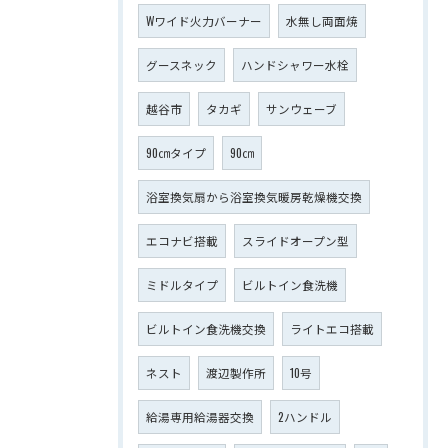
Wワイド火力バーナー
水無し両面焼
グースネック
ハンドシャワー水栓
越谷市
タカギ
サンウェーブ
90㎝タイプ
90㎝
浴室換気扇から浴室換気暖房乾燥機交換
エコナビ搭載
スライドオープン型
ミドルタイプ
ビルトイン食洗機
ビルトイン食洗機交換
ライトエコ搭載
ネスト
渡辺製作所
10号
給湯専用給湯器交換
2ハンドル