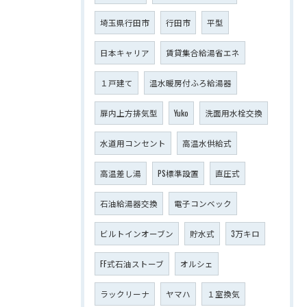
埼玉県行田市
行田市
平型
日本キャリア
賃貸集合給湯省エネ
１戸建て
温水暖房付ふろ給湯器
扉内上方排気型
Yuko
洗面用水栓交換
水道用コンセント
高温水供給式
高温差し湯
PS標準設置
直圧式
石油給湯器交換
電子コンベック
ビルトインオーブン
貯水式
3万キロ
FF式石油ストーブ
オルシェ
ラックリーナ
ヤマハ
１室換気