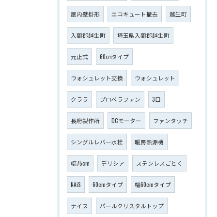
屋内壁掛形
エコキュート撤去
越生町
入間郡越生町
埼玉県入間郡越生町
元止式
60㎝タイプ
ウォシュレット交換
ウォシュレット
クララ
プロペラファン
3口
長府製作所
DCモーター
ファンタッチ
シングルレバー水栓
暖房熱源機
幅75cm
デリシア
ステンレスごとく
NAiS
60cmタイプ
幅60cmタイプ
ナイス
パールクリスタルトップ