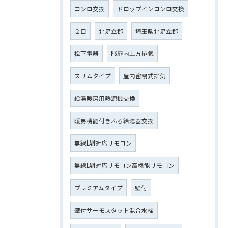
コンロ交換
ドロップインコンロ交換
２口
北足立郡
埼玉県北足立郡
松下電器
PS扉内上方排気
スリムタイプ
屋内密閉式排気
給湯暖房用熱源機交換
暖房機能付きふろ給湯器交換
無線LAN対応リモコン
無線LAN対応リモコン高機能リモコン
プレミアムタイプ
壁付
壁付サーモスタット混合水栓