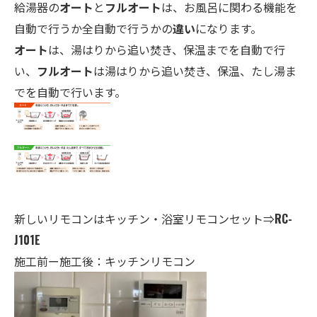
給湯器の
オート
と
フルオート
は、お風呂に関わる機能を
自動で行うか全自動で行うかの
違い
になります。
オート
は、湯はりから追い焚き、保温までを自動で行
い、
フルオート
は湯はりから追い焚き、保温、たし湯ま
でを自動で行います。
新しいリモコンはキッチン・
浴室
リモコンセット⇒
RC-
J101E
施工前ー施工後：キッチンリモコン