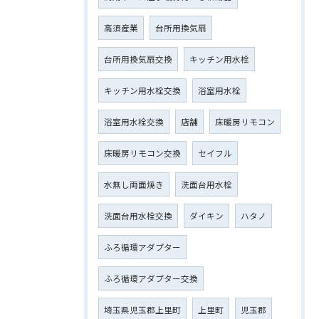
高須産業
台所用換気扇
台所用換気扇交換
キッチン用水栓
キッチン用水栓交換
浴室用水栓
浴室用水栓交換
店舗
床暖房リモコン
床暖房リモコン交換
セイフル
水無し両面焼き
洗面台用水栓
洗面台用水栓交換
ダイキン
ハタノ
ふろ循環アダプター
ふろ循環アダプター交換
埼玉県児玉郡上里町
上里町
児玉郡