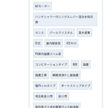
ACモーター
ハンドシャワー付シングルレバー混合水栓交
換
センス
パールクリスタル
高木産業
FE式
屋内壁掛型
4万キロ
PS扉内設置スリム型
コンビネーションタイプ
888
設置
設置工事
瞬間湯沸かし器設置
幅75ｃｍタイプ
オートストップタイプ
埼玉県吉川市
吉川市
高効率ガス温水暖房付ふろ給湯器