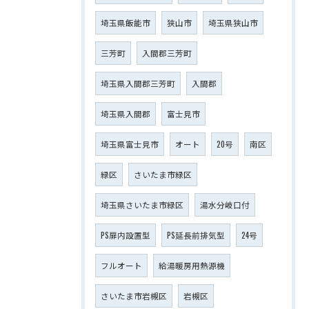
埼玉県飯能市
狭山市
埼玉県狭山市
三芳町
入間郡三芳町
埼玉県入間郡三芳町
入間郡
埼玉県入間郡
富士見市
埼玉県富士見市
オート
20号
南区
緑区
さいたま市緑区
埼玉県さいたま市緑区
湯水分岐口付
PS扉内設置型
PS延長前排気型
24号
フルオート
給湯暖房用熱源機
さいたま市岩槻区
岩槻区