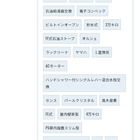
石油給湯器交換
電子コンベック
ビルトインオーブン
貯水式
3万キロ
FF式石油ストーブ
オルシェ
ラックリーナ
ヤマハ
１室換気
ACモーター
ハンドシャワー付シングルレバー混合水栓交
換
センス
パールクリスタル
高木産業
FE式
屋内壁掛型
4万キロ
PS扉内設置スリム型