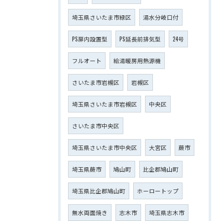
埼玉県さいたま市緑区
湯水分岐口付
PS扉内設置型
PS延長前排気型
24号
フルオート
給湯暖房用熱源機
さいたま市岩槻区
岩槻区
埼玉県さいたま市岩槻区
中央区
さいたま市中央区
埼玉県さいたま市中央区
大宮区
蕨市
埼玉県蕨市
鳩山町
比企郡鳩山町
埼玉県比企郡鳩山町
ホーロートップ
無水両面焼き
志木市
埼玉県志木市