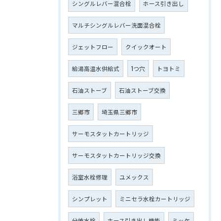
シングルレバー混合栓
ホース引き出し
マルチシングルレバー洗面混合栓
ジェットフロー
クイックオート
給湯高温水供給式
1つ穴
トヨトミ
石油ストーブ
石油ストーブ交換
三郷市
埼玉県三郷市
サーモスタットカートリッジ
サーモスタットカートリッジ交換
浴室水栓修理
ユメックス
シンプレット
ミニセラ水栓カートリッジ
分岐水栓
ホース引き出し機能
ミッケ