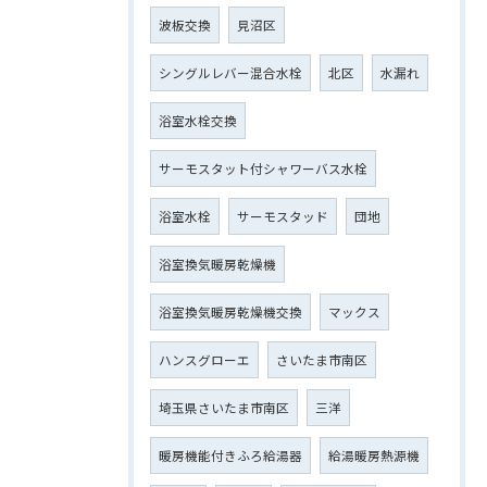
波板交換
見沼区
シングルレバー混合水栓
北区
水漏れ
浴室水栓交換
サーモスタット付シャワーバス水栓
浴室水栓
サーモスタッド
団地
浴室換気暖房乾燥機
浴室換気暖房乾燥機交換
マックス
ハンスグローエ
さいたま市南区
埼玉県さいたま市南区
三洋
暖房機能付きふろ給湯器
給湯暖房熱源機