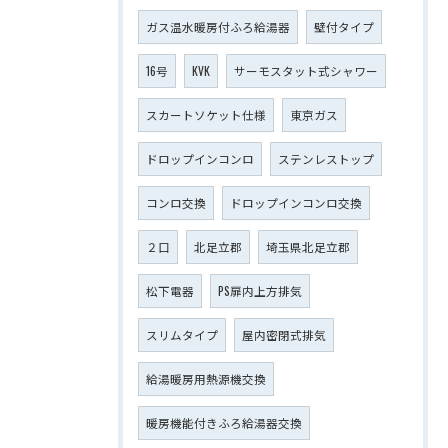
ガス温水暖房付ふろ給湯器
壁付タイプ
16号
KVK
サーモスタット式シャワー
スカートソケット仕様
東京ガス
ドロップインコンロ
ステンレストップ
コンロ交換
ドロップインコンロ交換
２口
北足立郡
埼玉県北足立郡
松下電器
PS扉内上方排気
スリムタイプ
屋内密閉式排気
給湯暖房用熱源機交換
暖房機能付きふろ給湯器交換