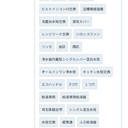
ビルトインコンロ交換
浴槽隣接設置
洗面台水栓交換
排気カバー
レンジフード交換
シロッコファン
リッセ
桜区
西区
浄水器内蔵型シングルレバー混合水栓
オールインワン浄水栓
キッチン水栓交換
エコハンドル
2つ穴
１つ穴
給湯専用
給湯専用給湯器
埼玉県越谷市
シングル混合水栓
水栓交換
壁貫通
ふろ給湯器