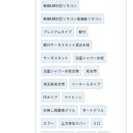
無線LAN対応リモコン
無線LAN対応リモコン高機能リモコン
プレミアムタイプ
壁付
壁付サーモスタット混合水栓
サーモスタット
浴室シャワー水栓
浴室シャワー水栓交換
和光市
埼玉県和光市
ツーホールタイプ
FSタイプ
マイトーン
水無し両面焼グリル
オートグリル
エラー
上方排気カバー
３口