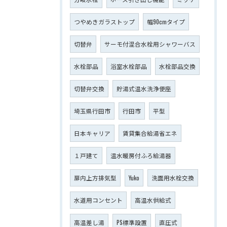
つやめきガラストップ
幅90cmタイプ
切替弁
サーモ付混合水栓用シャワーバス
水栓部品
浴室水栓部品
水栓部品交換
切替弁交換
貯湯式温水洗浄便座
埼玉県行田市
行田市
平型
日本キャリア
賃貸集合給湯省エネ
１戸建て
温水暖房付ふろ給湯器
扉内上方排気型
Yuko
洗面用水栓交換
水道用コンセント
高温水供給式
高温差し湯
PS標準設置
直圧式