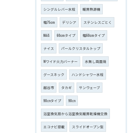
シングルレバー水栓
暖房熱源機
幅75cm
デリシア
ステンレスごとく
NAiS
60cmタイプ
幅60cmタイプ
ナイス
パールクリスタルトップ
Wワイド火力バーナー
水無し両面焼
グースネック
ハンドシャワー水栓
越谷市
タカギ
サンウェーブ
90㎝タイプ
90㎝
浴室換気扇から浴室換気暖房乾燥機交換
エコナビ搭載
スライドオープン型