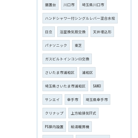
据置台
川口市
埼玉県川口市
ハンドシャワー付シングルレバー混合水栓
日立
浴室換気扇交換
天井埋込形
パナソニック
東芝
ガスビルトインコンロ交換
さいたま市浦和区
浦和区
埼玉県さいたま市浦和区
SANEI
サンエイ
幸手市
埼玉県幸手市
クリナップ
上方給排気FF式
PS扉内設置
給湯暖房機