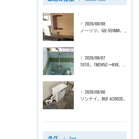
2026/08/08
ノーリツ、GQ-551MW、5号、元止式、屋内壁掛、防熱カバー付き、瞬間湯沸かし器（小型湯沸器）設置工事ー埼玉県川口市道合
2026/08/07
TOTO、TM245C→KVK、KF800T、壁付タイプ、サーモスタット付シャワーバス水栓、浴室用水栓交換工事ー埼玉県上尾市平塚
2026/08/06
リンナイ、RUF-A2003SAG(A)→ノーリツ、GT-C2072SAR-1 BL、20号、エコジョーズ、オート、屋外据置型、給湯器交換工事ー埼玉県上尾市平塚
タグ
Tags