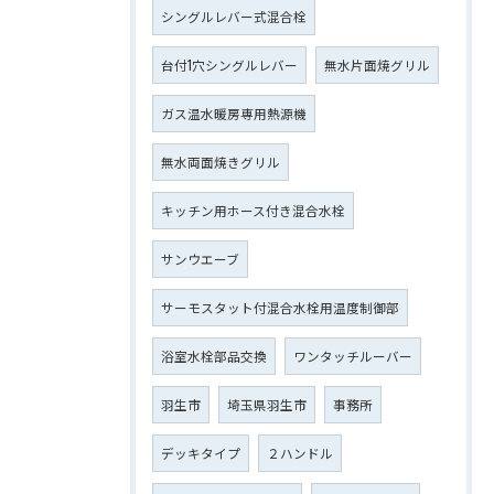
シングルレバー式混合栓
台付1穴シングルレバー
無水片面焼グリル
ガス温水暖房専用熱源機
無水両面焼きグリル
キッチン用ホース付き混合水栓
サンウエーブ
サーモスタット付混合水栓用温度制御部
浴室水栓部品交換
ワンタッチルーバー
羽生市
埼玉県羽生市
事務所
デッキタイプ
２ハンドル