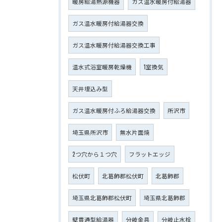
暖房給湯熱源機器
ガス温水暖房付給湯器
ガス温水暖房付給湯器交換
ガス温水暖房付給湯器交換工事
温水式浴室暖房乾燥機
1室換気
天井埋込み型
ガス温水暖房付ふろ給湯器交換
所沢市
埼玉県所沢市
無水片面焼
2つ穴から１つ穴
フラットエッジ
松伏町
北葛飾郡松伏町
北葛飾郡
埼玉県北葛飾郡松伏町
埼玉県北葛飾郡
壁貫通型給湯器
分岐金具
分岐止水栓