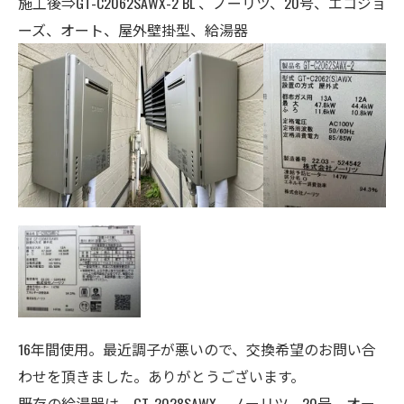
施工後⇒GT-C2062SAWX-2 BL 、ノーリツ、20号、エコジョ
ーズ、オート、
屋外壁掛型、給湯器
16年間使用。最近調子が悪いので、交換希望のお問い合
わせを頂きました。ありがとうございます。
既存の給湯器は、GT-2028SAWX、ノーリツ、
20号、
オー