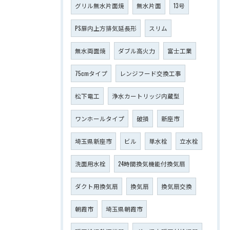
グリル無水片面焼
無水片面
13号
PS扉内上方排気延長形
スリム
無水両面焼
ダブル高火力
富士工業
75cmタイプ
レンジフード交換工事
松下電工
浄水カートリッジ内蔵型
ワンホールタイプ
破損
新座市
埼玉県新座市
ビル
単水栓
立水栓
洗面用水栓
24時間換気機能付換気扇
ダクト用換気扇
換気扇
換気扇交換
朝霞市
埼玉県朝霞市