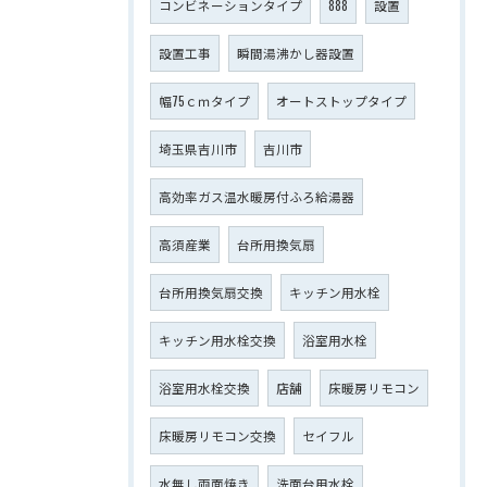
コンビネーションタイプ
888
設置
設置工事
瞬間湯沸かし器設置
幅75ｃｍタイプ
オートストップタイプ
埼玉県吉川市
吉川市
高効率ガス温水暖房付ふろ給湯器
高須産業
台所用換気扇
台所用換気扇交換
キッチン用水栓
キッチン用水栓交換
浴室用水栓
浴室用水栓交換
店舗
床暖房リモコン
床暖房リモコン交換
セイフル
水無し両面焼き
洗面台用水栓