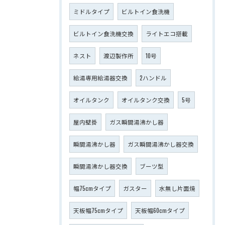
ミドルタイプ
ビルトイン食洗機
ビルトイン食洗機交換
ライトエコ搭載
ネスト
渡辺製作所
10号
給湯専用給湯器交換
2ハンドル
オイルタンク
オイルタンク交換
5号
屋内壁掛
ガス瞬間湯沸かし器
瞬間湯沸かし器
ガス瞬間湯沸かし器交換
瞬間湯沸かし器交換
ブーツ型
幅75cmタイプ
ガスター
水無し片面焼
天板幅75cmタイプ
天板幅60cmタイプ