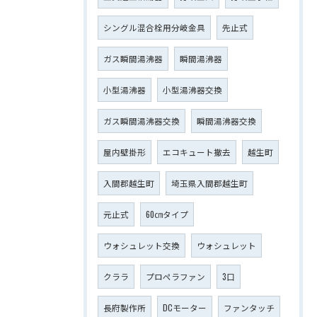
シングル混合栓用分岐金具
先止式
ガス瞬間湯沸器
瞬間湯沸器
小型湯沸器
小型湯沸器交換
ガス瞬間湯沸器交換
瞬間湯沸器交換
屋内壁掛形
エコキュート撤去
越生町
入間郡越生町
埼玉県入間郡越生町
元止式
60㎝タイプ
ウォシュレット交換
ウォシュレット
クララ
プロペラファン
3口
長府製作所
DCモーター
ファンタッチ