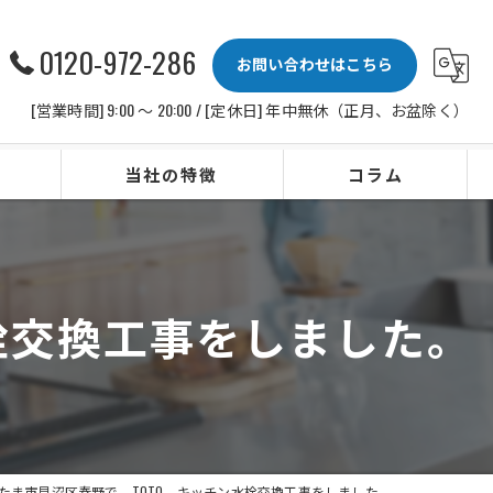
0120-972-286
お問い合わせはこちら
[営業時間] 9:00 〜 20:00 / [定休日] 年中無休（正月、お盆除く）
当社の特徴
コラム
ビルトインコンロ
レンジフード
栓交換工事をしました。
水栓
IHクッキングヒーター
ビルトイン食洗機
たま市見沼区春野で、TOTO、キッチン水栓交換工事をしました。