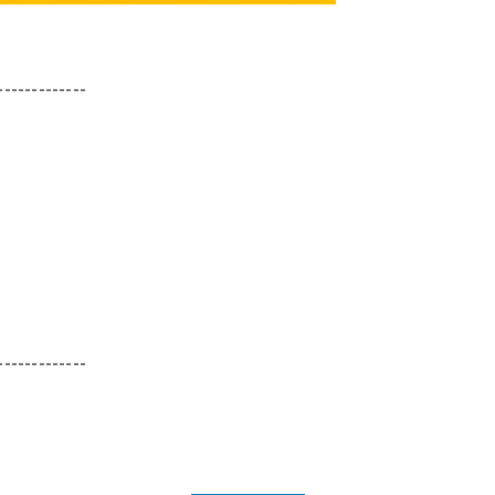
-------------
-------------