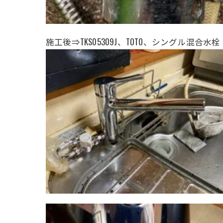
施工後⇒TKS05309J、TOTO、
シングル混合水栓