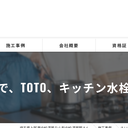
施工事例
会社概要
資格証
で、TOTO、キッチン水
埼玉県上尾市の給湯器なら街の給湯器屋さん
施工事例
さい