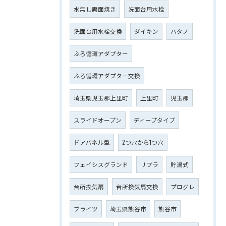
水無し両面焼き
洗面台用水栓
洗面台用水栓交換
ダイキン
ハタノ
ふろ循環アダプター
ふろ循環アダプター交換
埼玉県児玉郡上里町
上里町
児玉郡
スライドオープン
ディープタイプ
ドアパネル型
2つ穴から1つ穴
フェイシスグランド
リプラ
貯湯式
台所換気扇
台所換気扇交換
プログレ
ブライツ
埼玉県熊谷市
熊谷市