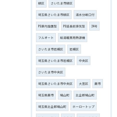
緑区
さいたま市緑区
埼玉県さいたま市緑区
湯水分岐口付
PS扉内設置型
PS延長前排気型
24号
フルオート
給湯暖房用熱源機
さいたま市岩槻区
岩槻区
埼玉県さいたま市岩槻区
中央区
さいたま市中央区
埼玉県さいたま市中央区
大宮区
蕨市
埼玉県蕨市
鳩山町
比企郡鳩山町
埼玉県比企郡鳩山町
ホーロートップ