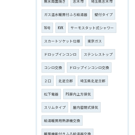
無水両面焼き
志木市
埼玉県志木市
ガス温水暖房付ふろ給湯器
壁付タイプ
16号
KVK
サーモスタット式シャワー
スカートソケット仕様
東京ガス
ドロップインコンロ
ステンレストップ
コンロ交換
ドロップインコンロ交換
２口
北足立郡
埼玉県北足立郡
松下電器
PS扉内上方排気
スリムタイプ
屋内密閉式排気
給湯暖房用熱源機交換
暖房機能付きふろ給湯器交換