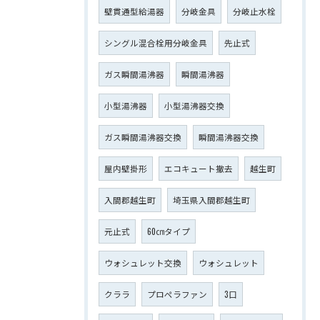
壁貫通型給湯器
分岐金具
分岐止水栓
シングル混合栓用分岐金具
先止式
ガス瞬間湯沸器
瞬間湯沸器
小型湯沸器
小型湯沸器交換
ガス瞬間湯沸器交換
瞬間湯沸器交換
屋内壁掛形
エコキュート撤去
越生町
入間郡越生町
埼玉県入間郡越生町
元止式
60㎝タイプ
ウォシュレット交換
ウォシュレット
クララ
プロペラファン
3口