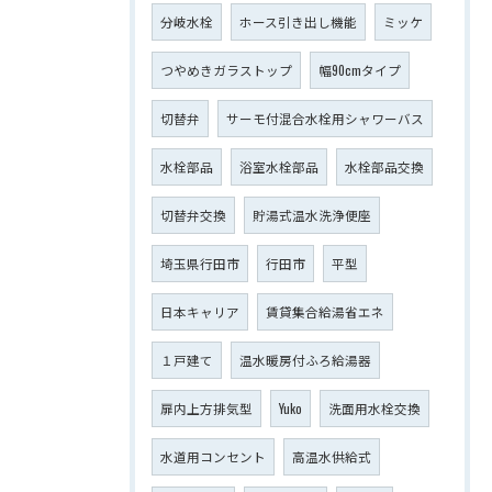
分岐水栓
ホース引き出し機能
ミッケ
つやめきガラストップ
幅90cmタイプ
切替弁
サーモ付混合水栓用シャワーバス
水栓部品
浴室水栓部品
水栓部品交換
切替弁交換
貯湯式温水洗浄便座
埼玉県行田市
行田市
平型
日本キャリア
賃貸集合給湯省エネ
１戸建て
温水暖房付ふろ給湯器
扉内上方排気型
Yuko
洗面用水栓交換
水道用コンセント
高温水供給式