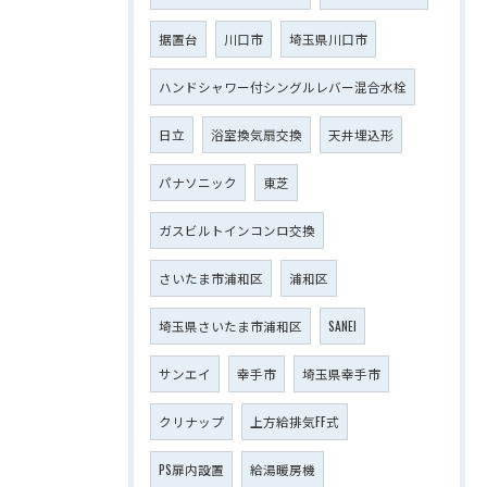
据置台
川口市
埼玉県川口市
ハンドシャワー付シングルレバー混合水栓
日立
浴室換気扇交換
天井埋込形
パナソニック
東芝
ガスビルトインコンロ交換
さいたま市浦和区
浦和区
埼玉県さいたま市浦和区
SANEI
サンエイ
幸手市
埼玉県幸手市
クリナップ
上方給排気FF式
PS扉内設置
給湯暖房機