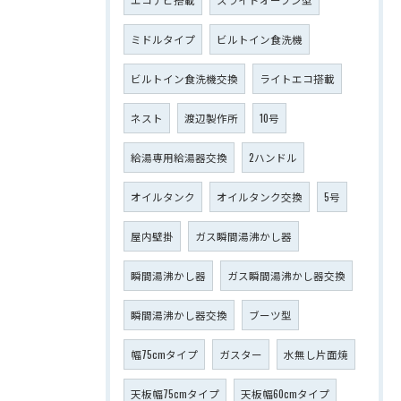
ミドルタイプ
ビルトイン食洗機
ビルトイン食洗機交換
ライトエコ搭載
ネスト
渡辺製作所
10号
給湯専用給湯器交換
2ハンドル
オイルタンク
オイルタンク交換
5号
屋内壁掛
ガス瞬間湯沸かし器
瞬間湯沸かし器
ガス瞬間湯沸かし器交換
瞬間湯沸かし器交換
ブーツ型
幅75cmタイプ
ガスター
水無し片面焼
天板幅75cmタイプ
天板幅60cmタイプ