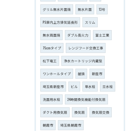
グリル無水片面焼
無水片面
13号
PS扉内上方排気延長形
スリム
無水両面焼
ダブル高火力
富士工業
75cmタイプ
レンジフード交換工事
松下電工
浄水カートリッジ内蔵型
ワンホールタイプ
破損
新座市
埼玉県新座市
ビル
単水栓
立水栓
洗面用水栓
24時間換気機能付換気扇
ダクト用換気扇
換気扇
換気扇交換
朝霞市
埼玉県朝霞市