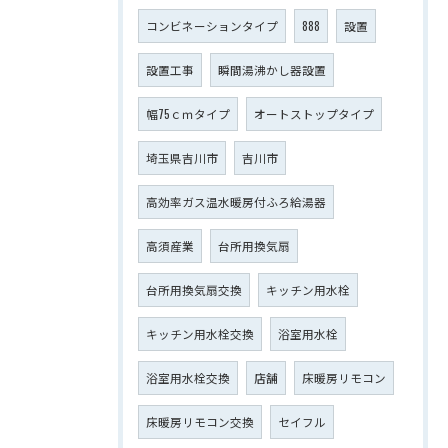
コンビネーションタイプ
888
設置
設置工事
瞬間湯沸かし器設置
幅75ｃｍタイプ
オートストップタイプ
埼玉県吉川市
吉川市
高効率ガス温水暖房付ふろ給湯器
高須産業
台所用換気扇
台所用換気扇交換
キッチン用水栓
キッチン用水栓交換
浴室用水栓
浴室用水栓交換
店舗
床暖房リモコン
床暖房リモコン交換
セイフル