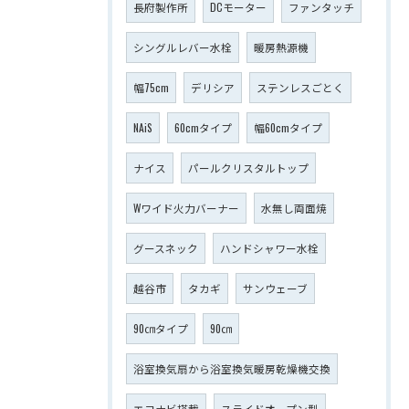
長府製作所
DCモーター
ファンタッチ
シングルレバー水栓
暖房熱源機
幅75cm
デリシア
ステンレスごとく
NAiS
60cmタイプ
幅60cmタイプ
ナイス
パールクリスタルトップ
Wワイド火力バーナー
水無し両面焼
グースネック
ハンドシャワー水栓
越谷市
タカギ
サンウェーブ
90㎝タイプ
90㎝
浴室換気扇から浴室換気暖房乾燥機交換
エコナビ搭載
スライドオープン型