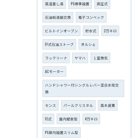
高温差し湯
PS標準設置
直圧式
石油給湯器交換
電子コンベック
ビルトインオーブン
貯水式
3万キロ
FF式石油ストーブ
オルシェ
ラックリーナ
ヤマハ
１室換気
ACモーター
ハンドシャワー付シングルレバー混合水栓交
換
センス
パールクリスタル
高木産業
FE式
屋内壁掛型
4万キロ
PS扉内設置スリム型