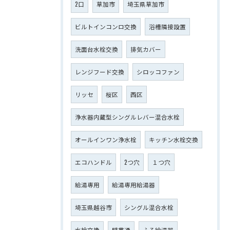
2口
草加市
埼玉県草加市
ビルトインコンロ交換
浴槽隣接設置
洗面台水栓交換
排気カバー
レンジフード交換
シロッコファン
リッセ
桜区
西区
浄水器内蔵型シングルレバー混合水栓
オールインワン浄水栓
キッチン水栓交換
エコハンドル
2つ穴
１つ穴
給湯専用
給湯専用給湯器
埼玉県越谷市
シングル混合水栓
水栓交換
壁貫通
ふろ給湯器