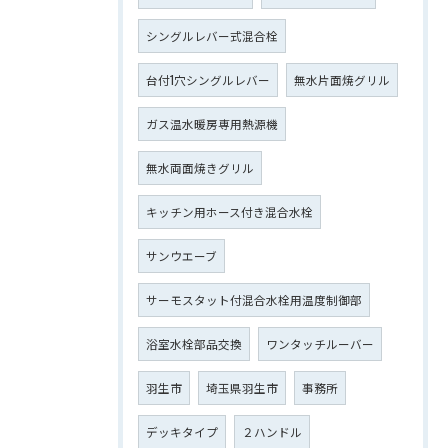
シングルレバー式混合栓
台付1穴シングルレバー
無水片面焼グリル
ガス温水暖房専用熱源機
無水両面焼きグリル
キッチン用ホース付き混合水栓
サンウエーブ
サーモスタット付混合水栓用温度制御部
浴室水栓部品交換
ワンタッチルーバー
羽生市
埼玉県羽生市
事務所
デッキタイプ
２ハンドル