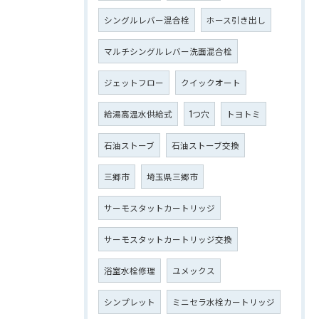
シングルレバー混合栓
ホース引き出し
マルチシングルレバー洗面混合栓
ジェットフロー
クイックオート
給湯高温水供給式
1つ穴
トヨトミ
石油ストーブ
石油ストーブ交換
三郷市
埼玉県三郷市
サーモスタットカートリッジ
サーモスタットカートリッジ交換
浴室水栓修理
ユメックス
シンプレット
ミニセラ水栓カートリッジ