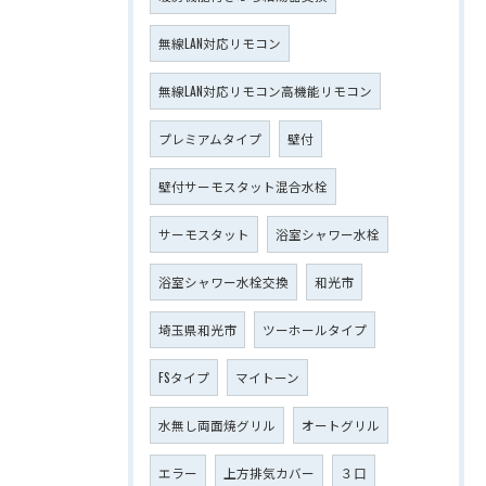
無線LAN対応リモコン
無線LAN対応リモコン高機能リモコン
プレミアムタイプ
壁付
壁付サーモスタット混合水栓
サーモスタット
浴室シャワー水栓
浴室シャワー水栓交換
和光市
埼玉県和光市
ツーホールタイプ
FSタイプ
マイトーン
水無し両面焼グリル
オートグリル
エラー
上方排気カバー
３口