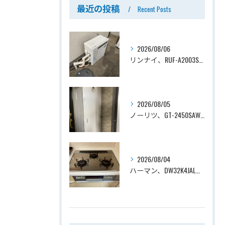
最近の投稿
Recent Posts
2026/08/06
リンナイ、RUF-A2003SAG(A)→ノーリツ、GT-C2072SAR-1 BL、20号、エコジョーズ、オート、屋外据置型、給湯器交換工事ー埼玉県上尾市平塚
2026/08/05
ノーリツ、GT-2450SAWX-TB→ノーリツ、GT-2470SAW-TB-1 BL 、24号、オート、PS扉内後方排気、給湯器交換工事ー埼玉県さいたま市南区鹿手袋
2026/08/04
ハーマン、DW32K4JAL→ノーリツ、N3WV6RWTP2SI、ファミ、つやめきガラストップ、天板幅60cmタイプ、ビルトインコンロ交換工事ー埼玉県さいたま市西区宮前町