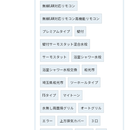
無線LAN対応リモコン
無線LAN対応リモコン高機能リモコン
プレミアムタイプ
壁付
壁付サーモスタット混合水栓
サーモスタット
浴室シャワー水栓
浴室シャワー水栓交換
和光市
埼玉県和光市
ツーホールタイプ
FSタイプ
マイトーン
水無し両面焼グリル
オートグリル
エラー
上方排気カバー
３口