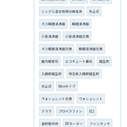
シングル混合栓用分岐金具
先止式
ガス瞬間湯沸器
瞬間湯沸器
小型湯沸器
小型湯沸器交換
ガス瞬間湯沸器交換
瞬間湯沸器交換
屋内壁掛形
エコキュート撤去
越生町
入間郡越生町
埼玉県入間郡越生町
元止式
60㎝タイプ
ウォシュレット交換
ウォシュレット
クララ
プロペラファン
3口
長府製作所
DCモーター
ファンタッチ