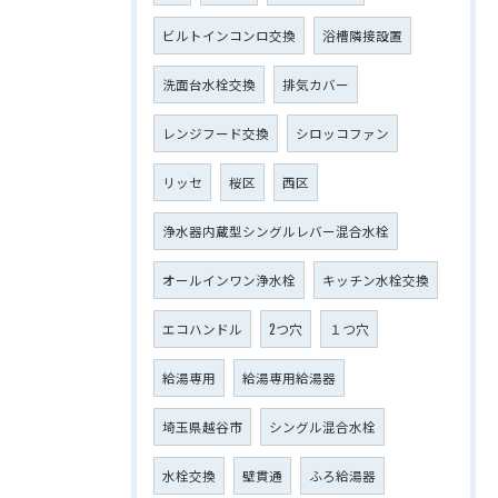
ビルトインコンロ交換
浴槽隣接設置
洗面台水栓交換
排気カバー
レンジフード交換
シロッコファン
リッセ
桜区
西区
浄水器内蔵型シングルレバー混合水栓
オールインワン浄水栓
キッチン水栓交換
エコハンドル
2つ穴
１つ穴
給湯専用
給湯専用給湯器
埼玉県越谷市
シングル混合水栓
水栓交換
壁貫通
ふろ給湯器