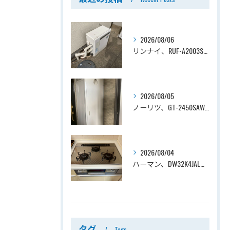
2026/08/06
リンナイ、RUF-A2003SAG(A)→ノーリツ、GT-C2072SAR-1 BL、20号、エコジョーズ、オート、屋外据置型、給湯器交換工事ー埼玉県上尾市平塚
2026/08/05
ノーリツ、GT-2450SAWX-TB→ノーリツ、GT-2470SAW-TB-1 BL 、24号、オート、PS扉内後方排気、給湯器交換工事ー埼玉県さいたま市南区鹿手袋
2026/08/04
ハーマン、DW32K4JAL→ノーリツ、N3WV6RWTP2SI、ファミ、つやめきガラストップ、天板幅60cmタイプ、ビルトインコンロ交換工事ー埼玉県さいたま市西区宮前町
タグ
Tags