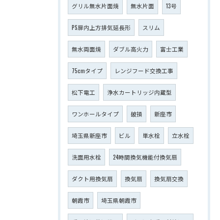
グリル無水片面焼
無水片面
13号
PS扉内上方排気延長形
スリム
無水両面焼
ダブル高火力
富士工業
75cmタイプ
レンジフード交換工事
松下電工
浄水カートリッジ内蔵型
ワンホールタイプ
破損
新座市
埼玉県新座市
ビル
単水栓
立水栓
洗面用水栓
24時間換気機能付換気扇
ダクト用換気扇
換気扇
換気扇交換
朝霞市
埼玉県朝霞市