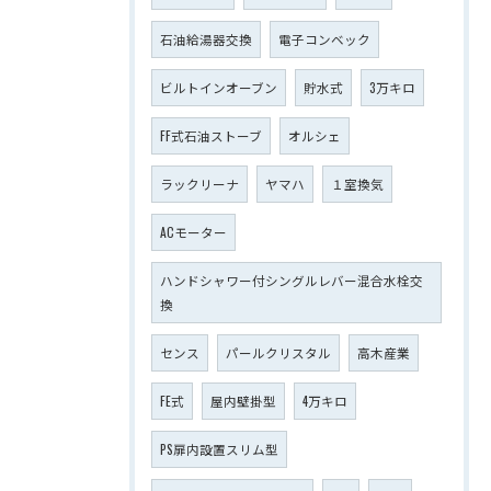
石油給湯器交換
電子コンベック
ビルトインオーブン
貯水式
3万キロ
FF式石油ストーブ
オルシェ
ラックリーナ
ヤマハ
１室換気
ACモーター
ハンドシャワー付シングルレバー混合水栓交
換
センス
パールクリスタル
高木産業
FE式
屋内壁掛型
4万キロ
PS扉内設置スリム型