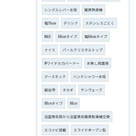
シングルレバー水栓
暖房熱源機
幅75cm
デリシア
ステンレスごとく
NAiS
60cmタイプ
幅60cmタイプ
ナイス
パールクリスタルトップ
Wワイド火力バーナー
水無し両面焼
グースネック
ハンドシャワー水栓
越谷市
タカギ
サンウェーブ
90㎝タイプ
90㎝
浴室換気扇から浴室換気暖房乾燥機交換
エコナビ搭載
スライドオープン型