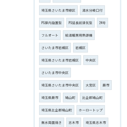
埼玉県さいたま市緑区
湯水分岐口付
PS扉内設置型
PS延長前排気型
24号
フルオート
給湯暖房用熱源機
さいたま市岩槻区
岩槻区
埼玉県さいたま市岩槻区
中央区
さいたま市中央区
埼玉県さいたま市中央区
大宮区
蕨市
埼玉県蕨市
鳩山町
比企郡鳩山町
埼玉県比企郡鳩山町
ホーロートップ
無水両面焼き
志木市
埼玉県志木市