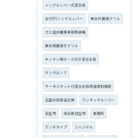
シングルレバー式混合栓
台付1穴シングルレバー
無水片面焼グリル
ガス温水暖房専用熱源機
無水両面焼きグリル
キッチン用ホース付き混合水栓
サンウエーブ
サーモスタット付混合水栓用温度制御部
浴室水栓部品交換
ワンタッチルーバー
羽生市
埼玉県羽生市
事務所
デッキタイプ
２ハンドル