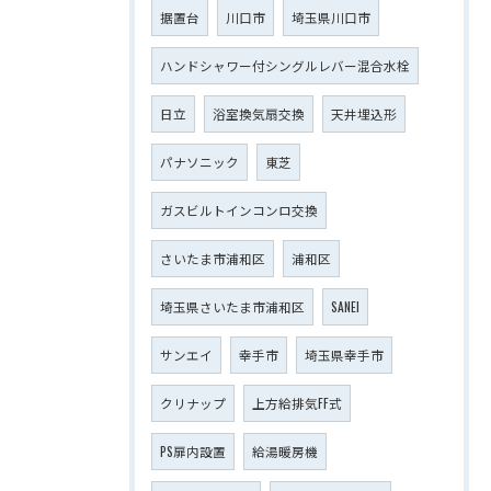
据置台
川口市
埼玉県川口市
ハンドシャワー付シングルレバー混合水栓
日立
浴室換気扇交換
天井埋込形
パナソニック
東芝
ガスビルトインコンロ交換
さいたま市浦和区
浦和区
埼玉県さいたま市浦和区
SANEI
サンエイ
幸手市
埼玉県幸手市
クリナップ
上方給排気FF式
PS扉内設置
給湯暖房機