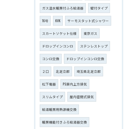
ガス温水暖房付ふろ給湯器
壁付タイプ
16号
KVK
サーモスタット式シャワー
スカートソケット仕様
東京ガス
ドロップインコンロ
ステンレストップ
コンロ交換
ドロップインコンロ交換
２口
北足立郡
埼玉県北足立郡
松下電器
PS扉内上方排気
スリムタイプ
屋内密閉式排気
給湯暖房用熱源機交換
暖房機能付きふろ給湯器交換