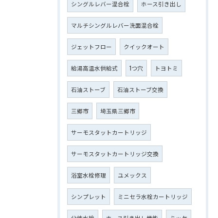
シングルレバー混合栓
ホース引き出し
マルチシングルレバー洗面混合栓
ジェットフロー
クイックオート
給湯高温水供給式
1つ穴
トヨトミ
石油ストーブ
石油ストーブ交換
三郷市
埼玉県三郷市
サーモスタットカートリッジ
サーモスタットカートリッジ交換
浴室水栓修理
ユメックス
シンプレット
ミニセラ水栓カートリッジ
分岐水栓
ホース引き出し機能
ミッケ