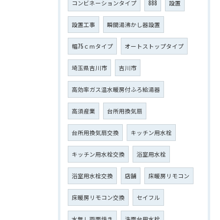
コンビネーションタイプ
888
設置
設置工事
瞬間湯沸かし器設置
幅75ｃｍタイプ
オートストップタイプ
埼玉県吉川市
吉川市
高効率ガス温水暖房付ふろ給湯器
高須産業
台所用換気扇
台所用換気扇交換
キッチン用水栓
キッチン用水栓交換
浴室用水栓
浴室用水栓交換
店舗
床暖房リモコン
床暖房リモコン交換
セイフル
水無し両面焼き
洗面台用水栓