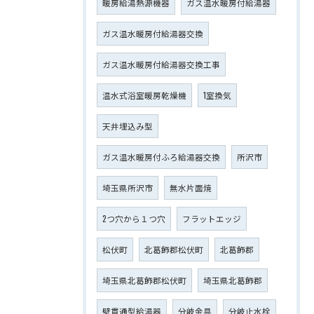
暖房給湯熱源機器
ガス温水暖房付給湯器
ガス温水暖房付給湯器交換
ガス温水暖房付給湯器交換工事
温水式浴室暖房乾燥機
1室換気
天井埋込み型
ガス温水暖房付ふろ給湯器交換
所沢市
埼玉県所沢市
無水片面焼
2つ穴から１つ穴
フラットエッジ
松伏町
北葛飾郡松伏町
北葛飾郡
埼玉県北葛飾郡松伏町
埼玉県北葛飾郡
壁貫通型給湯器
分岐金具
分岐止水栓