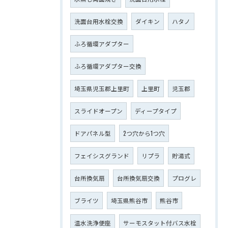
洗面台用水栓交換
ダイキン
ハタノ
ふろ循環アダプター
ふろ循環アダプター交換
埼玉県児玉郡上里町
上里町
児玉郡
スライドオープン
ディープタイプ
ドアパネル型
2つ穴から1つ穴
フェイシスグランド
リプラ
貯湯式
台所換気扇
台所換気扇交換
プログレ
ブライツ
埼玉県熊谷市
熊谷市
温水洗浄便座
サーモスタット付バス水栓