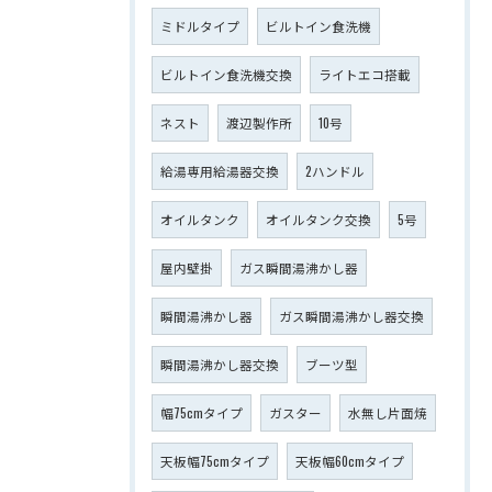
ミドルタイプ
ビルトイン食洗機
ビルトイン食洗機交換
ライトエコ搭載
ネスト
渡辺製作所
10号
給湯専用給湯器交換
2ハンドル
オイルタンク
オイルタンク交換
5号
屋内壁掛
ガス瞬間湯沸かし器
瞬間湯沸かし器
ガス瞬間湯沸かし器交換
瞬間湯沸かし器交換
ブーツ型
幅75cmタイプ
ガスター
水無し片面焼
天板幅75cmタイプ
天板幅60cmタイプ