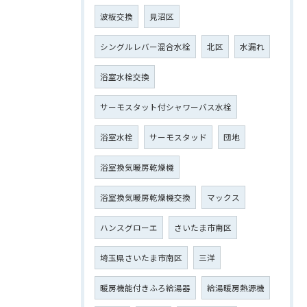
波板交換
見沼区
シングルレバー混合水栓
北区
水漏れ
浴室水栓交換
サーモスタット付シャワーバス水栓
浴室水栓
サーモスタッド
団地
浴室換気暖房乾燥機
浴室換気暖房乾燥機交換
マックス
ハンスグローエ
さいたま市南区
埼玉県さいたま市南区
三洋
暖房機能付きふろ給湯器
給湯暖房熱源機