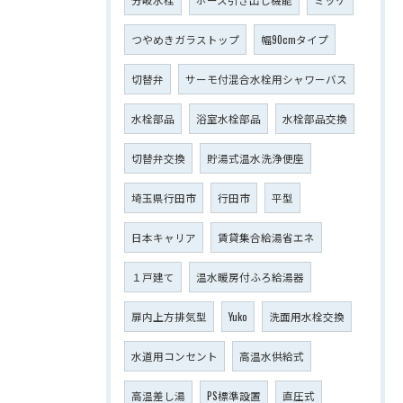
つやめきガラストップ
幅90cmタイプ
切替弁
サーモ付混合水栓用シャワーバス
水栓部品
浴室水栓部品
水栓部品交換
切替弁交換
貯湯式温水洗浄便座
埼玉県行田市
行田市
平型
日本キャリア
賃貸集合給湯省エネ
１戸建て
温水暖房付ふろ給湯器
扉内上方排気型
Yuko
洗面用水栓交換
水道用コンセント
高温水供給式
高温差し湯
PS標準設置
直圧式