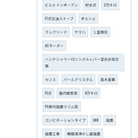
ビルトインオーブン
貯水式
3万キロ
FF式石油ストーブ
オルシェ
ラックリーナ
ヤマハ
１室換気
ACモーター
ハンドシャワー付シングルレバー混合水栓交
換
センス
パールクリスタル
高木産業
FE式
屋内壁掛型
4万キロ
PS扉内設置スリム型
コンビネーションタイプ
888
設置
設置工事
瞬間湯沸かし器設置