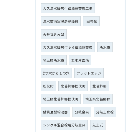
ガス温水暖房付給湯器交換工事
温水式浴室暖房乾燥機
1室換気
天井埋込み型
ガス温水暖房付ふろ給湯器交換
所沢市
埼玉県所沢市
無水片面焼
2つ穴から１つ穴
フラットエッジ
松伏町
北葛飾郡松伏町
北葛飾郡
埼玉県北葛飾郡松伏町
埼玉県北葛飾郡
壁貫通型給湯器
分岐金具
分岐止水栓
シングル混合栓用分岐金具
先止式