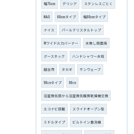
幅75cm
デリシア
ステンレスごとく
NAiS
60cmタイプ
幅60cmタイプ
ナイス
パールクリスタルトップ
Wワイド火力バーナー
水無し両面焼
グースネック
ハンドシャワー水栓
越谷市
タカギ
サンウェーブ
90㎝タイプ
90㎝
浴室換気扇から浴室換気暖房乾燥機交換
エコナビ搭載
スライドオープン型
ミドルタイプ
ビルトイン食洗機