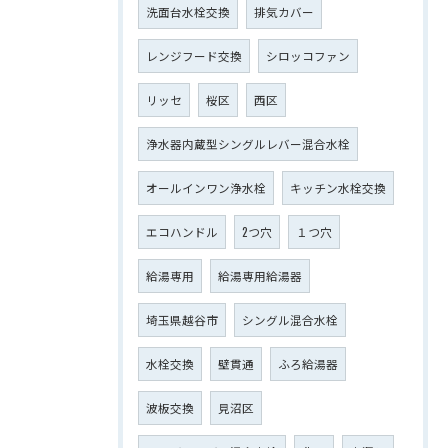
洗面台水栓交換
排気カバー
レンジフード交換
シロッコファン
リッセ
桜区
西区
浄水器内蔵型シングルレバー混合水栓
オールインワン浄水栓
キッチン水栓交換
エコハンドル
2つ穴
１つ穴
給湯専用
給湯専用給湯器
埼玉県越谷市
シングル混合水栓
水栓交換
壁貫通
ふろ給湯器
波板交換
見沼区