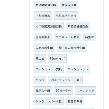
ガス瞬間湯沸器
瞬間湯沸器
小型湯沸器
小型湯沸器交換
ガス瞬間湯沸器交換
瞬間湯沸器交換
屋内壁掛形
エコキュート撤去
越生町
入間郡越生町
埼玉県入間郡越生町
元止式
60㎝タイプ
ウォシュレット交換
ウォシュレット
クララ
プロペラファン
3口
長府製作所
DCモーター
ファンタッチ
シングルレバー水栓
暖房熱源機