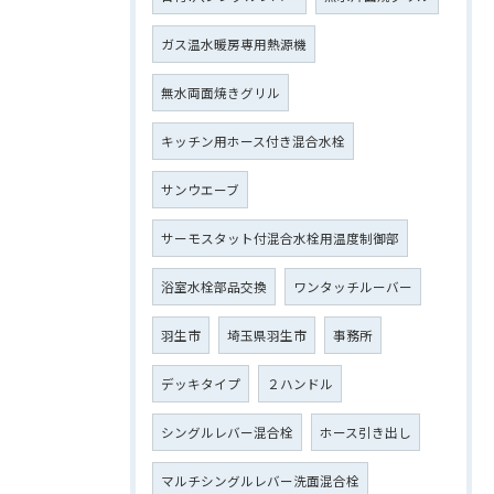
ガス温水暖房専用熱源機
無水両面焼きグリル
キッチン用ホース付き混合水栓
サンウエーブ
サーモスタット付混合水栓用温度制御部
浴室水栓部品交換
ワンタッチルーバー
羽生市
埼玉県羽生市
事務所
デッキタイプ
２ハンドル
シングルレバー混合栓
ホース引き出し
マルチシングルレバー洗面混合栓