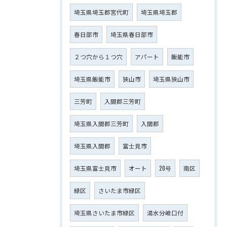
埼玉県埼玉郡宮代町
埼玉県埼玉郡
春日部市
埼玉県春日部市
２つ穴から１つ穴
アパート
飯能市
埼玉県飯能市
狭山市
埼玉県狭山市
三芳町
入間郡三芳町
埼玉県入間郡三芳町
入間郡
埼玉県入間郡
富士見市
埼玉県富士見市
オート
20号
南区
緑区
さいたま市緑区
埼玉県さいたま市緑区
湯水分岐口付