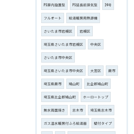
PS扉内設置型
PS延長前排気型
24号
フルオート
給湯暖房用熱源機
さいたま市岩槻区
岩槻区
埼玉県さいたま市岩槻区
中央区
さいたま市中央区
埼玉県さいたま市中央区
大宮区
蕨市
埼玉県蕨市
鳩山町
比企郡鳩山町
埼玉県比企郡鳩山町
ホーロートップ
無水両面焼き
志木市
埼玉県志木市
ガス温水暖房付ふろ給湯器
壁付タイプ