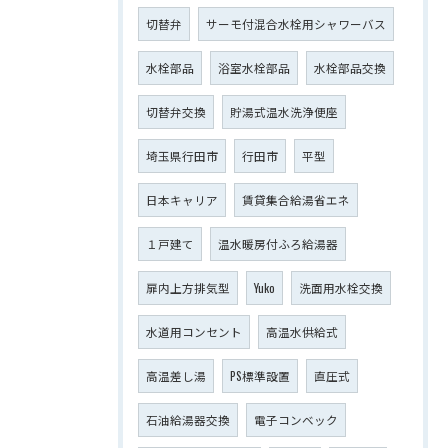
切替弁
サーモ付混合水栓用シャワーバス
水栓部品
浴室水栓部品
水栓部品交換
切替弁交換
貯湯式温水洗浄便座
埼玉県行田市
行田市
平型
日本キャリア
賃貸集合給湯省エネ
１戸建て
温水暖房付ふろ給湯器
扉内上方排気型
Yuko
洗面用水栓交換
水道用コンセント
高温水供給式
高温差し湯
PS標準設置
直圧式
石油給湯器交換
電子コンベック