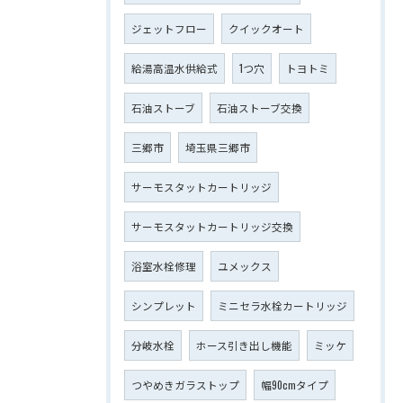
ジェットフロー
クイックオート
給湯高温水供給式
1つ穴
トヨトミ
石油ストーブ
石油ストーブ交換
三郷市
埼玉県三郷市
サーモスタットカートリッジ
サーモスタットカートリッジ交換
浴室水栓修理
ユメックス
シンプレット
ミニセラ水栓カートリッジ
分岐水栓
ホース引き出し機能
ミッケ
つやめきガラストップ
幅90cmタイプ