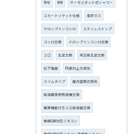
16号
KVK
サーモスタット式シャワー
スカートソケット仕様
東京ガス
ドロップインコンロ
ステンレストップ
コンロ交換
ドロップインコンロ交換
２口
北足立郡
埼玉県北足立郡
松下電器
PS扉内上方排気
スリムタイプ
屋内密閉式排気
給湯暖房用熱源機交換
暖房機能付きふろ給湯器交換
無線LAN対応リモコン
無線LAN対応リモコン高機能リモコン