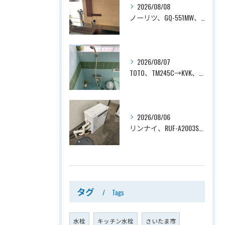
2026/08/08
ノーリツ、GQ-551MW、5号、元止式、屋内壁掛、防熱カバー付き、瞬間湯沸かし器（小型湯沸器）設置工事ー埼玉県川口市道合
2026/08/07
TOTO、TM245C→KVK、KF800T、壁付タイプ、サーモスタット付シャワーバス水栓、浴室用水栓交換工事ー埼玉県上尾市平塚
2026/08/06
リンナイ、RUF-A2003SAG(A)→ノーリツ、GT-C2072SAR-1 BL、20号、エコジョーズ、オート、屋外据置型、給湯器交換工事ー埼玉県上尾市平塚
タグ
Tags
水栓
キッチン水栓
さいたま市