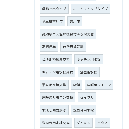
幅75ｃｍタイプ
オートストップタイプ
埼玉県吉川市
吉川市
高効率ガス温水暖房付ふろ給湯器
高須産業
台所用換気扇
台所用換気扇交換
キッチン用水栓
キッチン用水栓交換
浴室用水栓
浴室用水栓交換
店舗
床暖房リモコン
床暖房リモコン交換
セイフル
水無し両面焼き
洗面台用水栓
洗面台用水栓交換
ダイキン
ハタノ