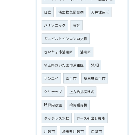
日立
浴室換気扇交換
天井埋込形
パナソニック
東芝
ガスビルトインコンロ交換
さいたま市浦和区
浦和区
埼玉県さいたま市浦和区
SANEI
サンエイ
幸手市
埼玉県幸手市
クリナップ
上方給排気FF式
PS扉内設置
給湯暖房機
タッチレス水栓
ホース引出し機能
川越市
埼玉県川越市
白岡市