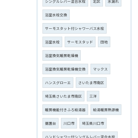
シングルレバー混合水栓
北区
水漏れ
浴室水栓交換
サーモスタット付シャワーバス水栓
浴室水栓
サーモスタッド
団地
浴室換気暖房乾燥機
浴室換気暖房乾燥機交換
マックス
ハンスグローエ
さいたま市南区
埼玉県さいたま市南区
三洋
暖房機能付きふろ給湯器
給湯暖房熱源機
据置台
川口市
埼玉県川口市
ハンドシャワー付シングルレバー混合水栓