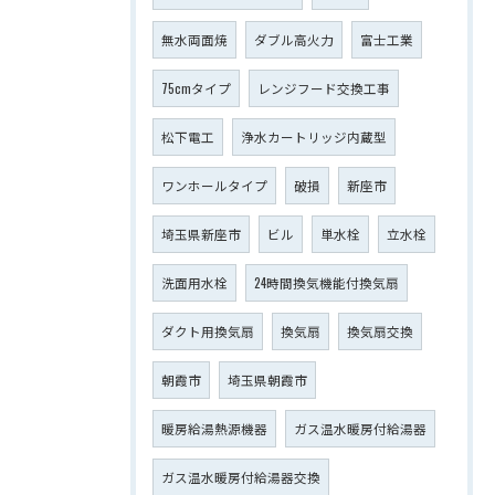
無水両面焼
ダブル高火力
富士工業
75cmタイプ
レンジフード交換工事
松下電工
浄水カートリッジ内蔵型
ワンホールタイプ
破損
新座市
埼玉県新座市
ビル
単水栓
立水栓
洗面用水栓
24時間換気機能付換気扇
ダクト用換気扇
換気扇
換気扇交換
朝霞市
埼玉県朝霞市
暖房給湯熱源機器
ガス温水暖房付給湯器
ガス温水暖房付給湯器交換