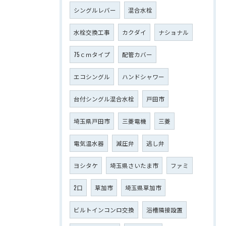
シングルレバー
混合水栓
水栓交換工事
カクダイ
ナショナル
75ｃｍタイプ
配管カバー
エコシングル
ハンドシャワー
台付シングル混合水栓
戸田市
埼玉県戸田市
三菱電機
三菱
電気温水器
減圧弁
逃し弁
ヨシタケ
埼玉県さいたま市
ファミ
2口
草加市
埼玉県草加市
ビルトインコンロ交換
浴槽隣接設置