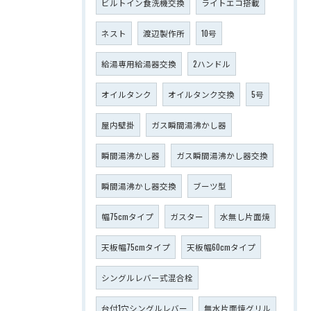
ビルトイン食洗機交換
ライトエコ搭載
ネスト
渡辺製作所
10号
給湯専用給湯器交換
2ハンドル
オイルタンク
オイルタンク交換
5号
屋内壁掛
ガス瞬間湯沸かし器
瞬間湯沸かし器
ガス瞬間湯沸かし器交換
瞬間湯沸かし器交換
ブーツ型
幅75cmタイプ
ガスター
水無し片面焼
天板幅75cmタイプ
天板幅60cmタイプ
シングルレバー式混合栓
台付1穴シングルレバー
無水片面焼グリル