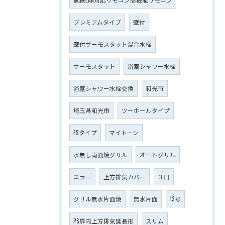
プレミアムタイプ
壁付
壁付サーモスタット混合水栓
サーモスタット
浴室シャワー水栓
浴室シャワー水栓交換
和光市
埼玉県和光市
ツーホールタイプ
FSタイプ
マイトーン
水無し両面焼グリル
オートグリル
エラー
上方排気カバー
３口
グリル無水片面焼
無水片面
13号
PS扉内上方排気延長形
スリム