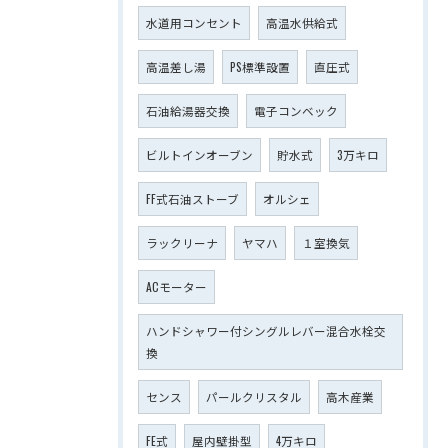
水道用コンセント
高温水供給式
高温差し湯
PS標準設置
直圧式
石油給湯器交換
電子コンベック
ビルトインオーブン
貯水式
3万キロ
FF式石油ストーブ
オルシェ
ラックリーナ
ヤマハ
１室換気
ACモーター
ハンドシャワー付シングルレバー混合水栓交
換
センス
パールクリスタル
高木産業
FE式
屋内壁掛型
4万キロ