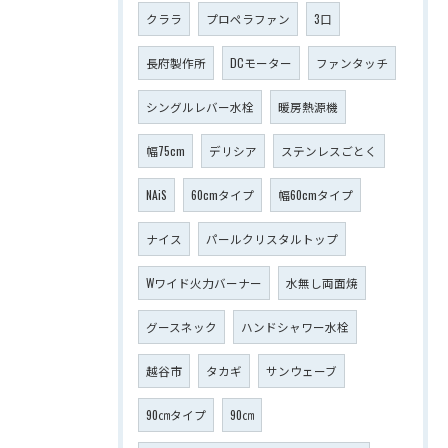
クララ
プロペラファン
3口
長府製作所
DCモーター
ファンタッチ
シングルレバー水栓
暖房熱源機
幅75cm
デリシア
ステンレスごとく
NAiS
60cmタイプ
幅60cmタイプ
ナイス
パールクリスタルトップ
Wワイド火力バーナー
水無し両面焼
グースネック
ハンドシャワー水栓
越谷市
タカギ
サンウェーブ
90㎝タイプ
90㎝