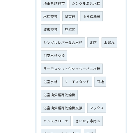
埼玉県越谷市
シングル混合水栓
水栓交換
壁貫通
ふろ給湯器
波板交換
見沼区
シングルレバー混合水栓
北区
水漏れ
浴室水栓交換
サーモスタット付シャワーバス水栓
浴室水栓
サーモスタッド
団地
浴室換気暖房乾燥機
浴室換気暖房乾燥機交換
マックス
ハンスグローエ
さいたま市南区