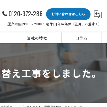
0120-972-286
お問い合わせはこちら
[営業時間] 9:00 〜 20:00 / [定休日] 年中無休（正月、お盆除く）
当社の特徴
コラム
ビルトインコンロ
レンジフード
き替え工事をしました。
水栓
IHクッキングヒーター
ビルトイン食洗機
田市駒崎で、スーパーガルテクト、屋根葺き替え工事をしました。