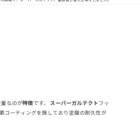
浴室換気扇
軽量なのが
特徴
です。
スーパーガルテクト
フッ
素コーティングを施しており塗膜の耐久性が