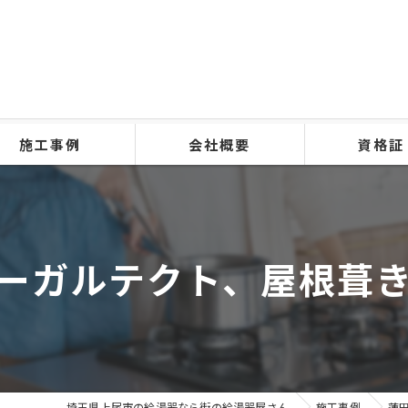
施工事例
会社概要
資格証
ーガルテクト、屋根葺
埼玉県上尾市の給湯器なら街の給湯器屋さん
施工事例
蓮