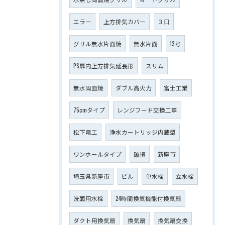
エラー
上方排気カバー
３口
グリル無水片面焼
無水片面
13号
PS扉内上方排気延長形
スリム
無水両面焼
ダブル高火力
富士工業
75cmタイプ
レンジフード交換工事
松下電工
浄水カートリッジ内蔵型
ワンホールタイプ
破損
新座市
埼玉県新座市
ビル
単水栓
立水栓
洗面用水栓
24時間換気機能付換気扇
ダクト用換気扇
換気扇
換気扇交換