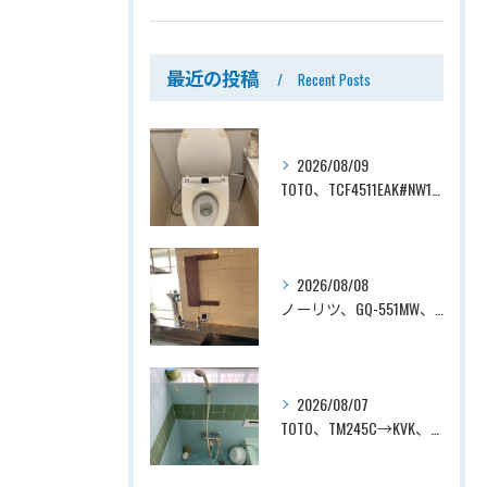
最近の投稿
Recent Posts
2026/08/09
TOTO、TCF4511EAK#NW1→TOTO、TCF4714AK#NW1、ホワイト、瞬間式、温水洗浄便座、ウォシュレット交換工事ー埼玉県さいたま市見沼区南中野
2026/08/08
ノーリツ、GQ-551MW、5号、元止式、屋内壁掛、防熱カバー付き、瞬間湯沸かし器（小型湯沸器）設置工事ー埼玉県川口市道合
2026/08/07
TOTO、TM245C→KVK、KF800T、壁付タイプ、サーモスタット付シャワーバス水栓、浴室用水栓交換工事ー埼玉県上尾市平塚