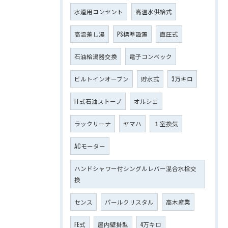
水道用コンセント
高温水供給式
高温差し湯
PS標準設置
直圧式
石油給湯器交換
電子コンベック
ビルトインオーブン
貯水式
3万キロ
FF式石油ストーブ
オルシェ
ラックリーナ
ヤマハ
１室換気
ACモーター
ハンドシャワー付シングルレバー混合水栓交
換
センス
パールクリスタル
高木産業
FE式
屋内壁掛型
4万キロ