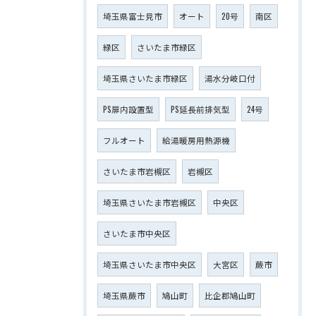
埼玉県富士見市
オート
20号
南区
緑区
さいたま市緑区
埼玉県さいたま市緑区
湯水分岐口付
PS扉内設置型
PS延長前排気型
24号
フルオート
給湯暖房用熱源機
さいたま市岩槻区
岩槻区
埼玉県さいたま市岩槻区
中央区
さいたま市中央区
埼玉県さいたま市中央区
大宮区
蕨市
埼玉県蕨市
鳩山町
比企郡鳩山町