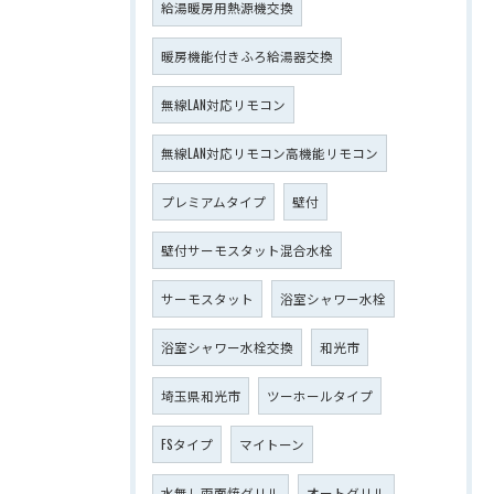
給湯暖房用熱源機交換
暖房機能付きふろ給湯器交換
無線LAN対応リモコン
無線LAN対応リモコン高機能リモコン
プレミアムタイプ
壁付
壁付サーモスタット混合水栓
サーモスタット
浴室シャワー水栓
浴室シャワー水栓交換
和光市
埼玉県和光市
ツーホールタイプ
FSタイプ
マイトーン
水無し両面焼グリル
オートグリル