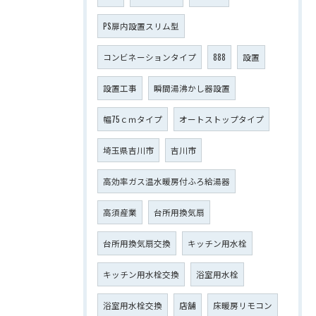
PS扉内設置スリム型
コンビネーションタイプ
888
設置
設置工事
瞬間湯沸かし器設置
幅75ｃｍタイプ
オートストップタイプ
埼玉県吉川市
吉川市
高効率ガス温水暖房付ふろ給湯器
高須産業
台所用換気扇
台所用換気扇交換
キッチン用水栓
キッチン用水栓交換
浴室用水栓
浴室用水栓交換
店舗
床暖房リモコン