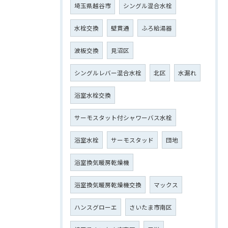
埼玉県越谷市
シングル混合水栓
水栓交換
壁貫通
ふろ給湯器
波板交換
見沼区
シングルレバー混合水栓
北区
水漏れ
浴室水栓交換
サーモスタット付シャワーバス水栓
浴室水栓
サーモスタッド
団地
浴室換気暖房乾燥機
浴室換気暖房乾燥機交換
マックス
ハンスグローエ
さいたま市南区