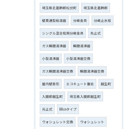
埼玉県北葛飾郡松伏町
埼玉県北葛飾郡
壁貫通型給湯器
分岐金具
分岐止水栓
シングル混合栓用分岐金具
先止式
ガス瞬間湯沸器
瞬間湯沸器
小型湯沸器
小型湯沸器交換
ガス瞬間湯沸器交換
瞬間湯沸器交換
屋内壁掛形
エコキュート撤去
越生町
入間郡越生町
埼玉県入間郡越生町
元止式
60㎝タイプ
ウォシュレット交換
ウォシュレット