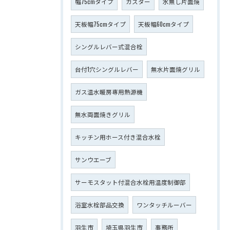
幅75cmタイプ
ガスター
水無し片面焼
天板幅75cmタイプ
天板幅60cmタイプ
シングルレバー式混合栓
台付1穴シングルレバー
無水片面焼グリル
ガス温水暖房専用熱源機
無水両面焼きグリル
キッチン用ホース付き混合水栓
サンウエーブ
サーモスタット付混合水栓用温度制御部
浴室水栓部品交換
ワンタッチルーバー
羽生市
埼玉県羽生市
事務所