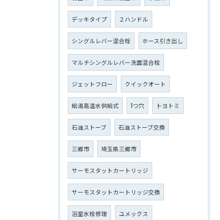
デッキタイプ
２ハンドル
シングルレバー混合栓
ホース引き出し
マルチシングルレバー洗面混合栓
ジェットフロー
クイックオート
給湯高温水供給式
1つ穴
トヨトミ
石油ストーブ
石油ストーブ交換
三郷市
埼玉県三郷市
サーモスタットカートリッジ
サーモスタットカートリッジ交換
浴室水栓修理
ユメックス