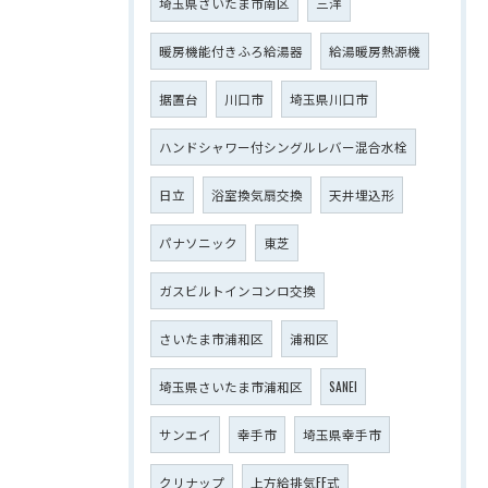
埼玉県さいたま市南区
三洋
暖房機能付きふろ給湯器
給湯暖房熱源機
据置台
川口市
埼玉県川口市
ハンドシャワー付シングルレバー混合水栓
日立
浴室換気扇交換
天井埋込形
パナソニック
東芝
ガスビルトインコンロ交換
さいたま市浦和区
浦和区
埼玉県さいたま市浦和区
SANEI
サンエイ
幸手市
埼玉県幸手市
クリナップ
上方給排気FF式