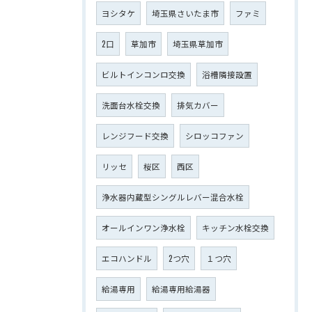
ヨシタケ
埼玉県さいたま市
ファミ
2口
草加市
埼玉県草加市
ビルトインコンロ交換
浴槽隣接設置
洗面台水栓交換
排気カバー
レンジフード交換
シロッコファン
リッセ
桜区
西区
浄水器内蔵型シングルレバー混合水栓
オールインワン浄水栓
キッチン水栓交換
エコハンドル
2つ穴
１つ穴
給湯専用
給湯専用給湯器