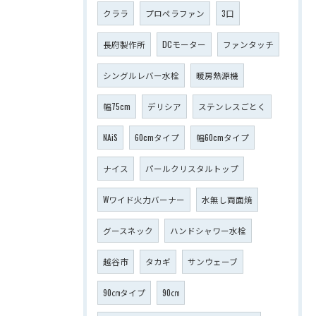
クララ
プロペラファン
3口
長府製作所
DCモーター
ファンタッチ
シングルレバー水栓
暖房熱源機
幅75cm
デリシア
ステンレスごとく
NAiS
60cmタイプ
幅60cmタイプ
ナイス
パールクリスタルトップ
Wワイド火力バーナー
水無し両面焼
グースネック
ハンドシャワー水栓
越谷市
タカギ
サンウェーブ
90㎝タイプ
90㎝