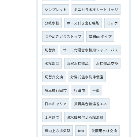
シンプレット
ミニセラ水栓カートリッジ
分岐水栓
ホース引き出し機能
ミッケ
つやめきガラストップ
幅90cmタイプ
切替弁
サーモ付混合水栓用シャワーバス
水栓部品
浴室水栓部品
水栓部品交換
切替弁交換
貯湯式温水洗浄便座
埼玉県行田市
行田市
平型
日本キャリア
賃貸集合給湯省エネ
１戸建て
温水暖房付ふろ給湯器
扉内上方排気型
Yuko
洗面用水栓交換