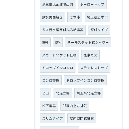
埼玉県比企郡鳩山町
ホーロートップ
無水両面焼き
志木市
埼玉県志木市
ガス温水暖房付ふろ給湯器
壁付タイプ
16号
KVK
サーモスタット式シャワー
スカートソケット仕様
東京ガス
ドロップインコンロ
ステンレストップ
コンロ交換
ドロップインコンロ交換
２口
北足立郡
埼玉県北足立郡
松下電器
PS扉内上方排気
スリムタイプ
屋内密閉式排気