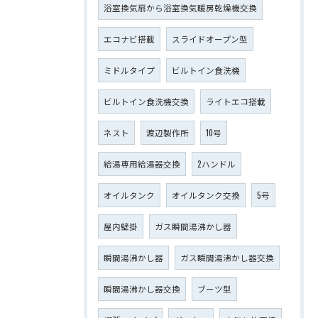
浴室換気扇から浴室換気暖房乾燥機交換
エコナビ搭載
スライドオープン型
ミドルタイプ
ビルトイン食洗機
ビルトイン食洗機交換
ライトエコ搭載
ネスト
渡辺製作所
10号
給湯専用給湯器交換
2ハンドル
オイルタンク
オイルタンク交換
5号
屋内壁掛
ガス瞬間湯沸かし器
瞬間湯沸かし器
ガス瞬間湯沸かし器交換
瞬間湯沸かし器交換
ブーツ型