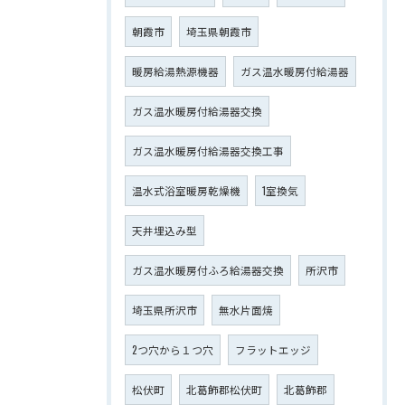
朝霞市
埼玉県朝霞市
暖房給湯熱源機器
ガス温水暖房付給湯器
ガス温水暖房付給湯器交換
ガス温水暖房付給湯器交換工事
温水式浴室暖房乾燥機
1室換気
天井埋込み型
ガス温水暖房付ふろ給湯器交換
所沢市
埼玉県所沢市
無水片面焼
2つ穴から１つ穴
フラットエッジ
松伏町
北葛飾郡松伏町
北葛飾郡