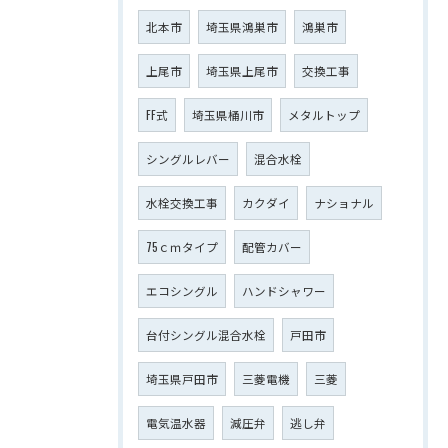
北本市
埼玉県鴻巣市
鴻巣市
上尾市
埼玉県上尾市
交換工事
FF式
埼玉県桶川市
メタルトップ
シングルレバー
混合水栓
水栓交換工事
カクダイ
ナショナル
75ｃｍタイプ
配管カバー
エコシングル
ハンドシャワー
台付シングル混合水栓
戸田市
埼玉県戸田市
三菱電機
三菱
電気温水器
減圧弁
逃し弁