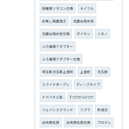
床暖房リモコン交換
セイフル
水無し両面焼き
洗面台用水栓
洗面台用水栓交換
ダイキン
ハタノ
ふろ循環アダプター
ふろ循環アダプター交換
埼玉県児玉郡上里町
上里町
児玉郡
スライドオープン
ディープタイプ
ドアパネル型
2つ穴から1つ穴
フェイシスグランド
リプラ
貯湯式
台所換気扇
台所換気扇交換
プログレ