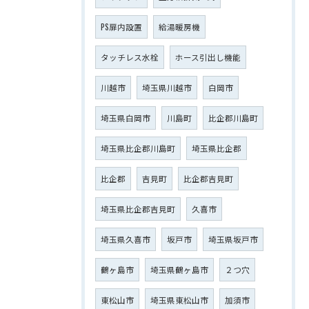
PS扉内設置
給湯暖房機
タッチレス水栓
ホース引出し機能
川越市
埼玉県川越市
白岡市
埼玉県白岡市
川島町
比企郡川島町
埼玉県比企郡川島町
埼玉県比企郡
比企郡
吉見町
比企郡吉見町
埼玉県比企郡吉見町
久喜市
埼玉県久喜市
坂戸市
埼玉県坂戸市
鶴ヶ島市
埼玉県鶴ヶ島市
２つ穴
東松山市
埼玉県東松山市
加須市