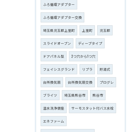
ふろ循環アダプター
ふろ循環アダプター交換
埼玉県児玉郡上里町
上里町
児玉郡
スライドオープン
ディープタイプ
ドアパネル型
2つ穴から1つ穴
フェイシスグランド
リプラ
貯湯式
台所換気扇
台所換気扇交換
プログレ
ブライツ
埼玉県熊谷市
熊谷市
温水洗浄便座
サーモスタット付バス水栓
エネファーム