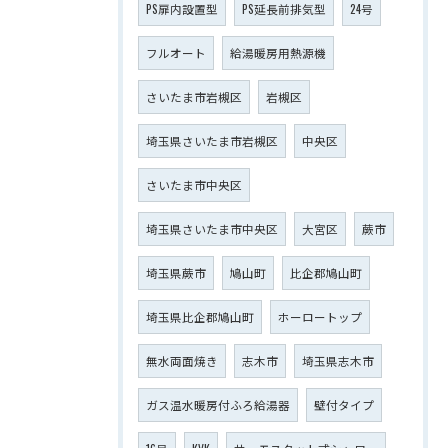
PS扉内設置型
PS延長前排気型
24号
フルオート
給湯暖房用熱源機
さいたま市岩槻区
岩槻区
埼玉県さいたま市岩槻区
中央区
さいたま市中央区
埼玉県さいたま市中央区
大宮区
蕨市
埼玉県蕨市
鳩山町
比企郡鳩山町
埼玉県比企郡鳩山町
ホーロートップ
無水両面焼き
志木市
埼玉県志木市
ガス温水暖房付ふろ給湯器
壁付タイプ