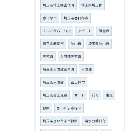
埼玉県埼玉郡宮代町
埼玉県埼玉郡
春日部市
埼玉県春日部市
２つ穴から１つ穴
アパート
飯能市
埼玉県飯能市
狭山市
埼玉県狭山市
三芳町
入間郡三芳町
埼玉県入間郡三芳町
入間郡
埼玉県入間郡
富士見市
埼玉県富士見市
オート
20号
南区
緑区
さいたま市緑区
埼玉県さいたま市緑区
湯水分岐口付