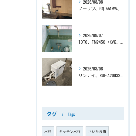
2026/08/08
ノーリツ、GQ-551MW、5号、元止式、屋内壁掛、防熱カバー付き、瞬間湯沸かし器（小型湯沸器）設置工事ー埼玉県川口市道合
2026/08/07
TOTO、TM245C→KVK、KF800T、壁付タイプ、サーモスタット付シャワーバス水栓、浴室用水栓交換工事ー埼玉県上尾市平塚
2026/08/06
リンナイ、RUF-A2003SAG(A)→ノーリツ、GT-C2072SAR-1 BL、20号、エコジョーズ、オート、屋外据置型、給湯器交換工事ー埼玉県上尾市平塚
タグ
Tags
水栓
キッチン水栓
さいたま市