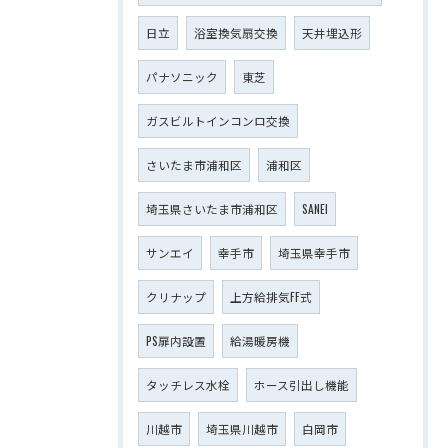
日立
浴室換気扇交換
天井埋込形
パナソニック
東芝
ガスビルトインコンロ交換
さいたま市浦和区
浦和区
埼玉県さいたま市浦和区
SANEI
サンエイ
幸手市
埼玉県幸手市
クリナップ
上方給排気FF式
PS扉内設置
給湯暖房機
タッチレス水栓
ホース引出し機能
川越市
埼玉県川越市
白岡市