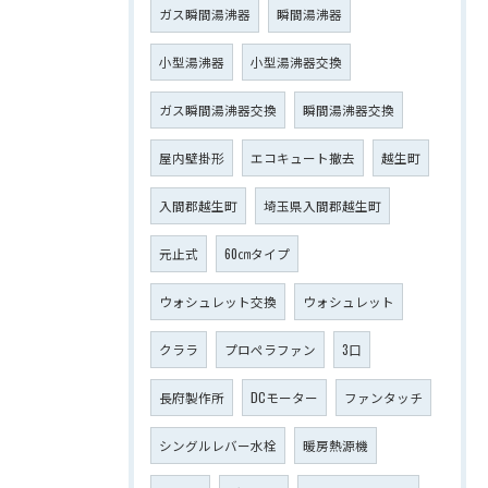
ガス瞬間湯沸器
瞬間湯沸器
小型湯沸器
小型湯沸器交換
ガス瞬間湯沸器交換
瞬間湯沸器交換
屋内壁掛形
エコキュート撤去
越生町
入間郡越生町
埼玉県入間郡越生町
元止式
60㎝タイプ
ウォシュレット交換
ウォシュレット
クララ
プロペラファン
3口
長府製作所
DCモーター
ファンタッチ
シングルレバー水栓
暖房熱源機