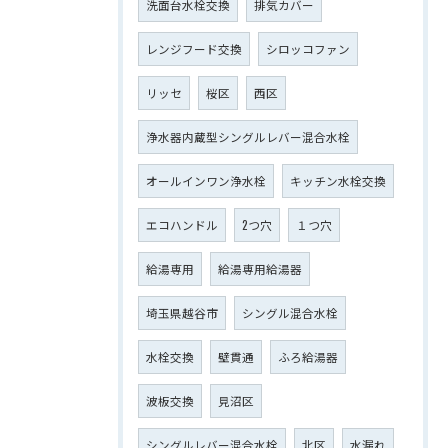
洗面台水栓交換
排気カバー
レンジフード交換
シロッコファン
リッセ
桜区
西区
浄水器内蔵型シングルレバー混合水栓
オールインワン浄水栓
キッチン水栓交換
エコハンドル
2つ穴
１つ穴
給湯専用
給湯専用給湯器
埼玉県越谷市
シングル混合水栓
水栓交換
壁貫通
ふろ給湯器
波板交換
見沼区
シングルレバー混合水栓
北区
水漏れ