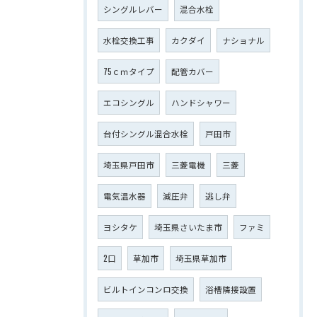
シングルレバー
混合水栓
水栓交換工事
カクダイ
ナショナル
75ｃｍタイプ
配管カバー
エコシングル
ハンドシャワー
台付シングル混合水栓
戸田市
埼玉県戸田市
三菱電機
三菱
電気温水器
減圧弁
逃し弁
ヨシタケ
埼玉県さいたま市
ファミ
2口
草加市
埼玉県草加市
ビルトインコンロ交換
浴槽隣接設置