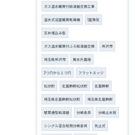
ガス温水暖房付給湯器交換工事
温水式浴室暖房乾燥機
1室換気
天井埋込み型
ガス温水暖房付ふろ給湯器交換
所沢市
埼玉県所沢市
無水片面焼
2つ穴から１つ穴
フラットエッジ
松伏町
北葛飾郡松伏町
北葛飾郡
埼玉県北葛飾郡松伏町
埼玉県北葛飾郡
壁貫通型給湯器
分岐金具
分岐止水栓
シングル混合栓用分岐金具
先止式