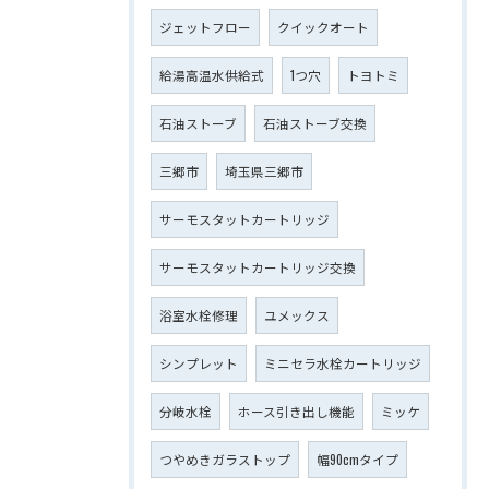
ジェットフロー
クイックオート
給湯高温水供給式
1つ穴
トヨトミ
石油ストーブ
石油ストーブ交換
三郷市
埼玉県三郷市
サーモスタットカートリッジ
サーモスタットカートリッジ交換
浴室水栓修理
ユメックス
シンプレット
ミニセラ水栓カートリッジ
分岐水栓
ホース引き出し機能
ミッケ
つやめきガラストップ
幅90cmタイプ