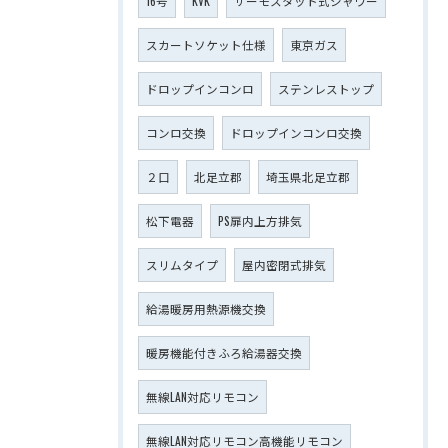
16号
KVK
サーモスタット式シャワー
スカートソケット仕様
東京ガス
ドロップインコンロ
ステンレストップ
コンロ交換
ドロップインコンロ交換
２口
北足立郡
埼玉県北足立郡
松下電器
PS扉内上方排気
スリムタイプ
屋内密閉式排気
給湯暖房用熱源機交換
暖房機能付きふろ給湯器交換
無線LAN対応リモコン
無線LAN対応リモコン高機能リモコン