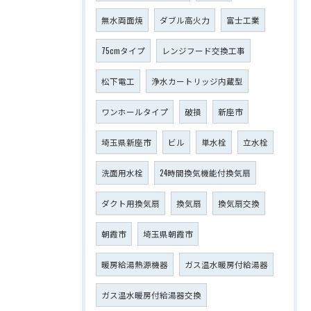
無水両面焼
ダブル高火力
富士工業
75cmタイプ
レンジフード交換工事
松下電工
浄水カートリッジ内蔵型
ワンホールタイプ
破損
新座市
埼玉県新座市
ビル
単水栓
立水栓
洗面用水栓
24時間換気機能付換気扇
ダクト用換気扇
換気扇
換気扇交換
朝霞市
埼玉県朝霞市
暖房給湯熱源機器
ガス温水暖房付給湯器
ガス温水暖房付給湯器交換