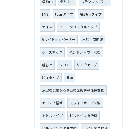
幅75cm
デリシア
ステンレスごとく
NAiS
60cmタイプ
幅60cmタイプ
ナイス
パールクリスタルトップ
Wワイド火力バーナー
水無し両面焼
グースネック
ハンドシャワー水栓
越谷市
タカギ
サンウェーブ
90㎝タイプ
90㎝
浴室換気扇から浴室換気暖房乾燥機交換
エコナビ搭載
スライドオープン型
ミドルタイプ
ビルトイン食洗機
ビルトイン食洗機交換
ライトエコ搭載