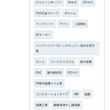
ビルトインオーブン
貯水式
3万キロ
FF式石油ストーブ
オルシェ
ラックリーナ
ヤマハ
１室換気
ACモーター
ハンドシャワー付シングルレバー混合水栓交
換
センス
パールクリスタル
高木産業
FE式
屋内壁掛型
4万キロ
PS扉内設置スリム型
コンビネーションタイプ
888
設置
設置工事
瞬間湯沸かし器設置