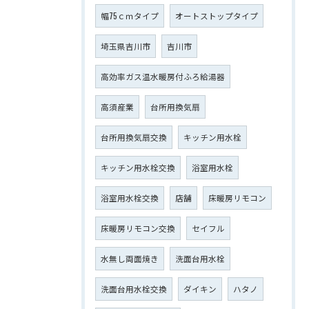
幅75ｃｍタイプ
オートストップタイプ
埼玉県吉川市
吉川市
高効率ガス温水暖房付ふろ給湯器
高須産業
台所用換気扇
台所用換気扇交換
キッチン用水栓
キッチン用水栓交換
浴室用水栓
浴室用水栓交換
店舗
床暖房リモコン
床暖房リモコン交換
セイフル
水無し両面焼き
洗面台用水栓
洗面台用水栓交換
ダイキン
ハタノ