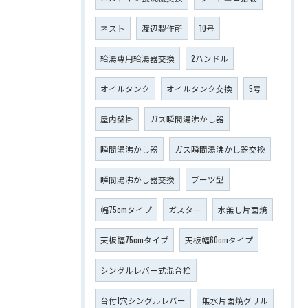
ネスト
渡辺製作所
10号
給湯専用給湯器交換
2ハンドル
オイルタンク
オイルタンク交換
5号
屋内壁掛
ガス瞬間湯沸かし器
瞬間湯沸かし器
ガス瞬間湯沸かし器交換
瞬間湯沸かし器交換
ブーツ型
幅75cmタイプ
ガスター
水無し片面焼
天板幅75cmタイプ
天板幅60cmタイプ
シングルレバー式混合栓
台付1穴シングルレバー
無水片面焼グリル