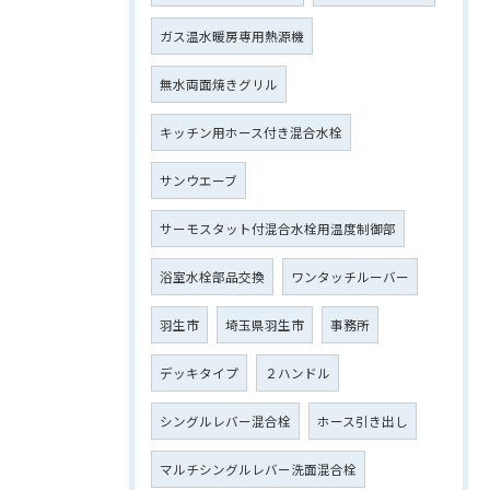
ガス温水暖房専用熱源機
無水両面焼きグリル
キッチン用ホース付き混合水栓
サンウエーブ
サーモスタット付混合水栓用温度制御部
浴室水栓部品交換
ワンタッチルーバー
羽生市
埼玉県羽生市
事務所
デッキタイプ
２ハンドル
シングルレバー混合栓
ホース引き出し
マルチシングルレバー洗面混合栓