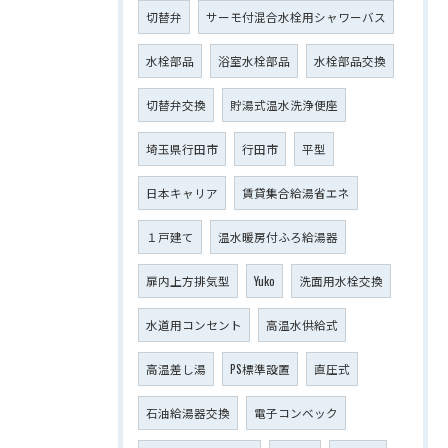
切替弁
サーモ付混合水栓用シャワーバス
水栓部品
浴室水栓部品
水栓部品交換
切替弁交換
貯湯式温水洗浄便座
埼玉県行田市
行田市
平型
日本キャリア
賃貸集合給湯省エネ
１戸建て
温水暖房付ふろ給湯器
扉内上方排気型
Yuko
洗面用水栓交換
水道用コンセント
高温水供給式
高温差し湯
PS標準設置
直圧式
石油給湯器交換
電子コンベック