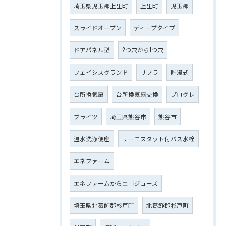
埼玉県児玉郡上里町
上里町
児玉郡
スライドオープン
ディープタイプ
ドアパネル型
2つ穴から1つ穴
フェイシスグランド
リプラ
貯湯式
台所換気扇
台所換気扇交換
プログレ
ブライツ
埼玉県熊谷市
熊谷市
温水洗浄便座
サーモスタット付バス水栓
エネファーム
エネファームからエコジョーズ
埼玉県北葛飾郡杉戸町
北葛飾郡杉戸町