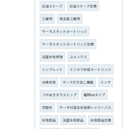
石油ストーブ
石油ストーブ交換
三郷市
埼玉県三郷市
サーモスタットカートリッジ
サーモスタットカートリッジ交換
浴室水栓修理
ユメックス
シンプレット
ミニセラ水栓カートリッジ
分岐水栓
ホース引き出し機能
ミッケ
つやめきガラストップ
幅90cmタイプ
切替弁
サーモ付混合水栓用シャワーバス
水栓部品
浴室水栓部品
水栓部品交換