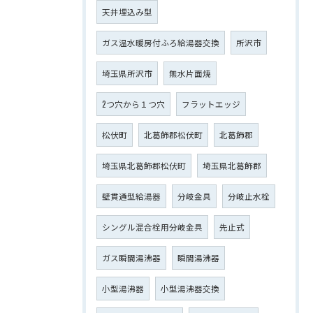
天井埋込み型
ガス温水暖房付ふろ給湯器交換
所沢市
埼玉県所沢市
無水片面焼
2つ穴から１つ穴
フラットエッジ
松伏町
北葛飾郡松伏町
北葛飾郡
埼玉県北葛飾郡松伏町
埼玉県北葛飾郡
壁貫通型給湯器
分岐金具
分岐止水栓
シングル混合栓用分岐金具
先止式
ガス瞬間湯沸器
瞬間湯沸器
小型湯沸器
小型湯沸器交換