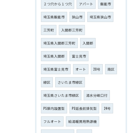
２つ穴から１つ穴
アパート
飯能市
埼玉県飯能市
狭山市
埼玉県狭山市
三芳町
入間郡三芳町
埼玉県入間郡三芳町
入間郡
埼玉県入間郡
富士見市
埼玉県富士見市
オート
20号
南区
緑区
さいたま市緑区
埼玉県さいたま市緑区
湯水分岐口付
PS扉内設置型
PS延長前排気型
24号
フルオート
給湯暖房用熱源機