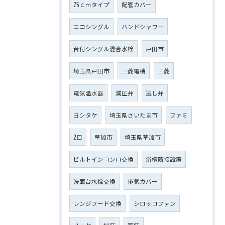
75ｃｍタイプ
配管カバー
エコシングル
ハンドシャワー
台付シングル混合水栓
戸田市
埼玉県戸田市
三菱電機
三菱
電気温水器
減圧弁
逃し弁
ヨシタケ
埼玉県さいたま市
ファミ
2口
草加市
埼玉県草加市
ビルトインコンロ交換
浴槽隣接設置
洗面台水栓交換
排気カバー
レンジフード交換
シロッコファン