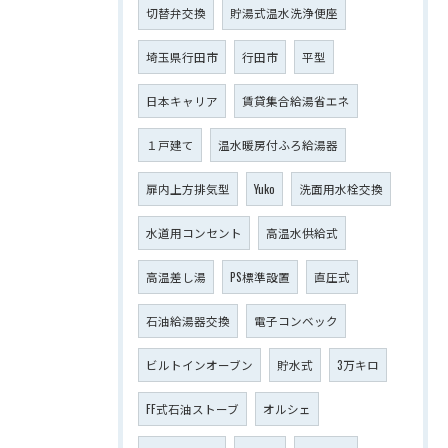
切替弁交換
貯湯式温水洗浄便座
埼玉県行田市
行田市
平型
日本キャリア
賃貸集合給湯省エネ
１戸建て
温水暖房付ふろ給湯器
扉内上方排気型
Yuko
洗面用水栓交換
水道用コンセント
高温水供給式
高温差し湯
PS標準設置
直圧式
石油給湯器交換
電子コンベック
ビルトインオーブン
貯水式
3万キロ
FF式石油ストーブ
オルシェ