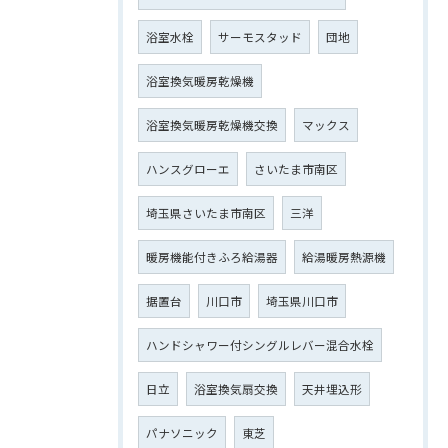
浴室水栓
サーモスタッド
団地
浴室換気暖房乾燥機
浴室換気暖房乾燥機交換
マックス
ハンスグローエ
さいたま市南区
埼玉県さいたま市南区
三洋
暖房機能付きふろ給湯器
給湯暖房熱源機
据置台
川口市
埼玉県川口市
ハンドシャワー付シングルレバー混合水栓
日立
浴室換気扇交換
天井埋込形
パナソニック
東芝