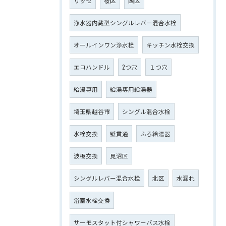
リッセ
桜区
西区
浄水器内蔵型シングルレバー混合水栓
オールインワン浄水栓
キッチン水栓交換
エコハンドル
2つ穴
１つ穴
給湯専用
給湯専用給湯器
埼玉県越谷市
シングル混合水栓
水栓交換
壁貫通
ふろ給湯器
波板交換
見沼区
シングルレバー混合水栓
北区
水漏れ
浴室水栓交換
サーモスタット付シャワーバス水栓