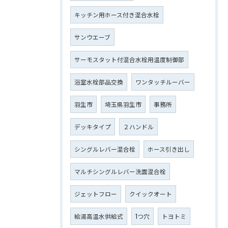
キッチン用ホース付き混合水栓
サンウエーブ
サーモスタット付混合水栓用温度制御部
浴室水栓部品交換
ワンタッチルーバー
羽生市
埼玉県羽生市
事務所
デッキタイプ
２ハンドル
シングルレバー混合栓
ホース引き出し
マルチシングルレバー洗面混合栓
ジェットフロー
クイックオート
給湯高温水供給式
1つ穴
トヨトミ