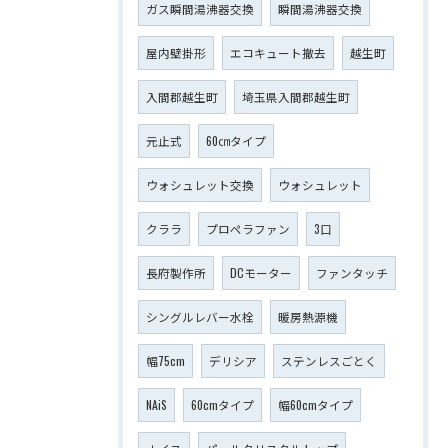
ガス瞬間湯沸器交換
瞬間湯沸器交換
屋内壁掛形
エコキュート撤去
越生町
入間郡越生町
埼玉県入間郡越生町
元止式
60㎝タイプ
ウォシュレット交換
ウォシュレット
クララ
プロペラファン
3口
長府製作所
DCモーター
ファンタッチ
シングルレバー水栓
暖房熱源機
幅75cm
デリシア
ステンレスごとく
NAiS
60cmタイプ
幅60cmタイプ