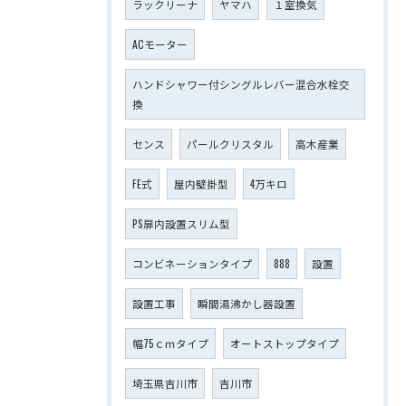
ラックリーナ
ヤマハ
１室換気
ACモーター
ハンドシャワー付シングルレバー混合水栓交
換
センス
パールクリスタル
高木産業
FE式
屋内壁掛型
4万キロ
PS扉内設置スリム型
コンビネーションタイプ
888
設置
設置工事
瞬間湯沸かし器設置
幅75ｃｍタイプ
オートストップタイプ
埼玉県吉川市
吉川市