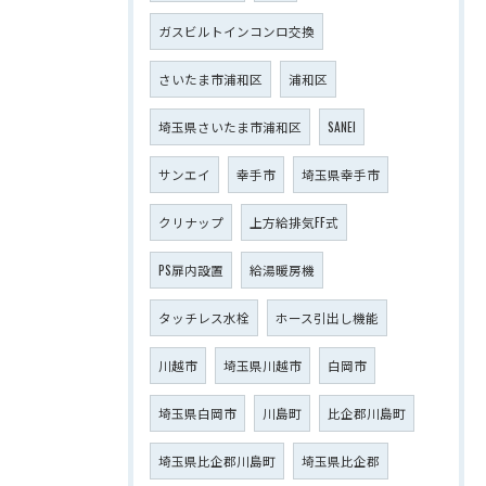
ガスビルトインコンロ交換
さいたま市浦和区
浦和区
埼玉県さいたま市浦和区
SANEI
サンエイ
幸手市
埼玉県幸手市
クリナップ
上方給排気FF式
PS扉内設置
給湯暖房機
タッチレス水栓
ホース引出し機能
川越市
埼玉県川越市
白岡市
埼玉県白岡市
川島町
比企郡川島町
埼玉県比企郡川島町
埼玉県比企郡