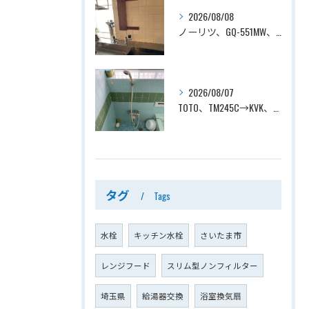
2026/08/08
ノーリツ、GQ-551MW、5号、元止式、屋内壁掛、防熱カバー付き、瞬間湯沸かし器（小型湯沸器）設置工事ー埼玉県川口市道合
2026/08/07
TOTO、TM245C→KVK、KF800T、壁付タイプ、サーモスタット付シャワーバス水栓、浴室用水栓交換工事ー埼玉県上尾市平塚
タグ
Tags
水栓
キッチン水栓
さいたま市
レンジフード
スリム型ノンフィルター
埼玉県
給湯器交換
浴室換気扇