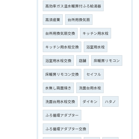
高効率ガス温水暖房付ふろ給湯器
高須産業
台所用換気扇
台所用換気扇交換
キッチン用水栓
キッチン用水栓交換
浴室用水栓
浴室用水栓交換
店舗
床暖房リモコン
床暖房リモコン交換
セイフル
水無し両面焼き
洗面台用水栓
洗面台用水栓交換
ダイキン
ハタノ
ふろ循環アダプター
ふろ循環アダプター交換