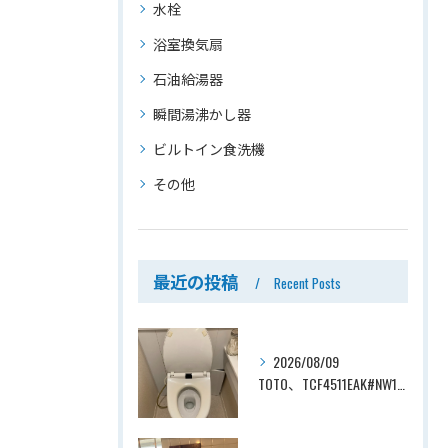
水栓
浴室換気扇
石油給湯器
瞬間湯沸かし器
ビルトイン食洗機
その他
最近の投稿
Recent Posts
2026/08/09
TOTO、TCF4511EAK#NW1→TOTO、TCF4714AK#NW1、ホワイト、瞬間式、温水洗浄便座、ウォシュレット交換工事ー埼玉県さいたま市見沼区南中野