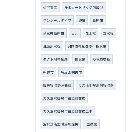
松下電工
浄水カートリッジ内蔵型
ワンホールタイプ
破損
新座市
埼玉県新座市
ビル
単水栓
立水栓
洗面用水栓
24時間換気機能付換気扇
ダクト用換気扇
換気扇
換気扇交換
朝霞市
埼玉県朝霞市
暖房給湯熱源機器
ガス温水暖房付給湯器
ガス温水暖房付給湯器交換
ガス温水暖房付給湯器交換工事
温水式浴室暖房乾燥機
1室換気