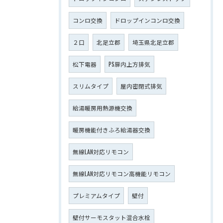
コンロ交換
ドロップインコンロ交換
２口
北足立郡
埼玉県北足立郡
松下電器
PS扉内上方排気
スリムタイプ
屋内密閉式排気
給湯暖房用熱源機交換
暖房機能付きふろ給湯器交換
無線LAN対応リモコン
無線LAN対応リモコン高機能リモコン
プレミアムタイプ
壁付
壁付サーモスタット混合水栓