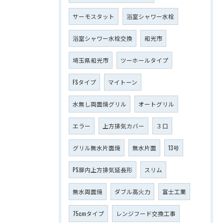
サーモスタット
浴室シャワー水栓
浴室シャワー水栓交換
和光市
埼玉県和光市
ツーホールタイプ
FSタイプ
マイトーン
水無し両面焼グリル
オートグリル
エラー
上方排気カバー
３口
グリル無水片面焼
無水片面
13号
PS扉内上方排気延長形
スリム
無水両面焼
ダブル高火力
富士工業
75cmタイプ
レンジフード交換工事