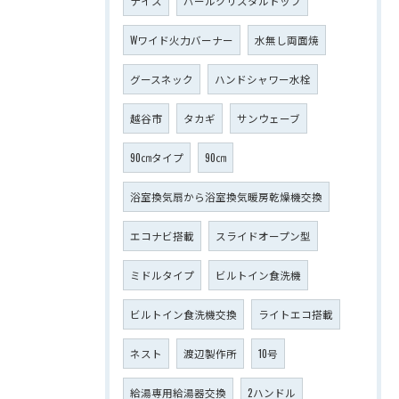
ナイス
パールクリスタルトップ
Wワイド火力バーナー
水無し両面焼
グースネック
ハンドシャワー水栓
越谷市
タカギ
サンウェーブ
90㎝タイプ
90㎝
浴室換気扇から浴室換気暖房乾燥機交換
エコナビ搭載
スライドオープン型
ミドルタイプ
ビルトイン食洗機
ビルトイン食洗機交換
ライトエコ搭載
ネスト
渡辺製作所
10号
給湯専用給湯器交換
2ハンドル