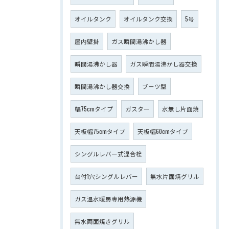
オイルタンク
オイルタンク交換
5号
屋内壁掛
ガス瞬間湯沸かし器
瞬間湯沸かし器
ガス瞬間湯沸かし器交換
瞬間湯沸かし器交換
ブーツ型
幅75cmタイプ
ガスター
水無し片面焼
天板幅75cmタイプ
天板幅60cmタイプ
シングルレバー式混合栓
台付1穴シングルレバー
無水片面焼グリル
ガス温水暖房専用熱源機
無水両面焼きグリル