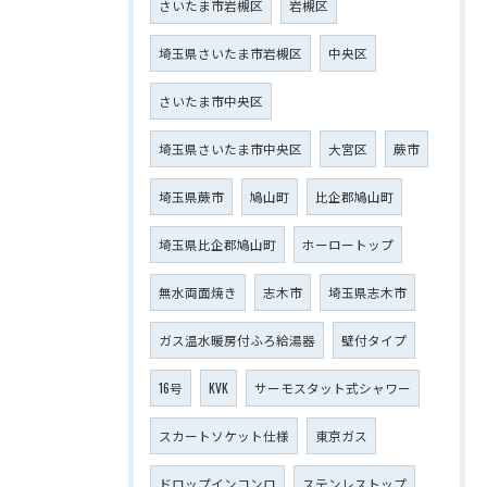
さいたま市岩槻区
岩槻区
埼玉県さいたま市岩槻区
中央区
さいたま市中央区
埼玉県さいたま市中央区
大宮区
蕨市
埼玉県蕨市
鳩山町
比企郡鳩山町
埼玉県比企郡鳩山町
ホーロートップ
無水両面焼き
志木市
埼玉県志木市
ガス温水暖房付ふろ給湯器
壁付タイプ
16号
KVK
サーモスタット式シャワー
スカートソケット仕様
東京ガス
ドロップインコンロ
ステンレストップ