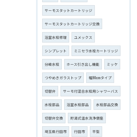
サーモスタットカートリッジ
サーモスタットカートリッジ交換
浴室水栓修理
ユメックス
シンプレット
ミニセラ水栓カートリッジ
分岐水栓
ホース引き出し機能
ミッケ
つやめきガラストップ
幅90cmタイプ
切替弁
サーモ付混合水栓用シャワーバス
水栓部品
浴室水栓部品
水栓部品交換
切替弁交換
貯湯式温水洗浄便座
埼玉県行田市
行田市
平型