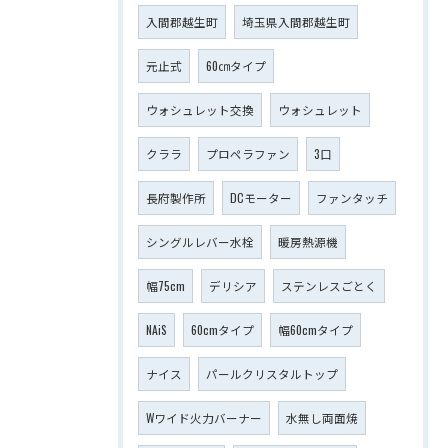
入間郡越生町
埼玉県入間郡越生町
元止式
60㎝タイプ
ウォシュレット交換
ウォシュレット
クララ
プロペラファン
3口
長府製作所
DCモーター
ファンタッチ
シングルレバー水栓
暖房熱源機
幅75cm
デリシア
ステンレスごとく
NAiS
60cmタイプ
幅60cmタイプ
ナイス
パールクリスタルトップ
Wワイド火力バーナー
水無し両面焼