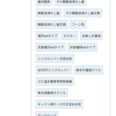
屋内壁掛
ガス瞬間湯沸かし器
瞬間湯沸かし器
ガス瞬間湯沸かし器交換
瞬間湯沸かし器交換
ブーツ型
幅75cmタイプ
ガスター
水無し片面焼
天板幅75cmタイプ
天板幅60cmタイプ
シングルレバー式混合栓
台付1穴シングルレバー
無水片面焼グリル
ガス温水暖房専用熱源機
無水両面焼きグリル
キッチン用ホース付き混合水栓
サンウエーブ