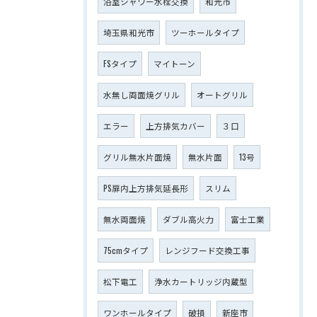
浴室シャワー水栓交換
和光市
埼玉県和光市
ツーホールタイプ
FSタイプ
マイトーン
水無し両面焼グリル
オートグリル
エラー
上方排気カバー
３口
グリル無水片面焼
無水片面
13号
PS扉内上方排気延長形
スリム
無水両面焼
ダブル高火力
富士工業
75cmタイプ
レンジフード交換工事
松下電工
浄水カートリッジ内蔵型
ワンホールタイプ
破損
新座市