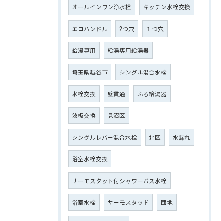
オールインワン浄水栓
キッチン水栓交換
エコハンドル
2つ穴
１つ穴
給湯専用
給湯専用給湯器
埼玉県越谷市
シングル混合水栓
水栓交換
壁貫通
ふろ給湯器
波板交換
見沼区
シングルレバー混合水栓
北区
水漏れ
浴室水栓交換
サーモスタット付シャワーバス水栓
浴室水栓
サーモスタッド
団地