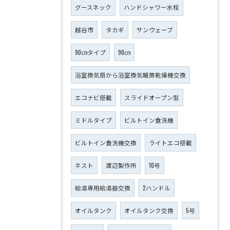
グースネック
ハンドシャワー水栓
越谷市
タカギ
サンウェーブ
90㎝タイプ
90㎝
浴室換気扇から浴室換気暖房乾燥機交換
エコナビ搭載
スライドオープン型
ミドルタイプ
ビルトイン食洗機
ビルトイン食洗機交換
ライトエコ搭載
ネスト
渡辺製作所
10号
給湯専用給湯器交換
2ハンドル
オイルタンク
オイルタンク交換
5号