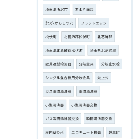
埼玉県所沢市
無水片面焼
2つ穴から１つ穴
フラットエッジ
松伏町
北葛飾郡松伏町
北葛飾郡
埼玉県北葛飾郡松伏町
埼玉県北葛飾郡
壁貫通型給湯器
分岐金具
分岐止水栓
シングル混合栓用分岐金具
先止式
ガス瞬間湯沸器
瞬間湯沸器
小型湯沸器
小型湯沸器交換
ガス瞬間湯沸器交換
瞬間湯沸器交換
屋内壁掛形
エコキュート撤去
越生町