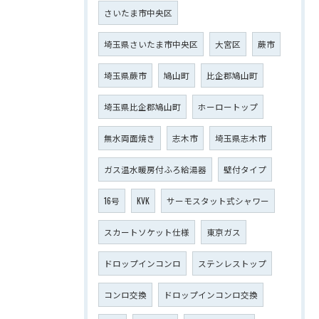
さいたま市中央区
埼玉県さいたま市中央区
大宮区
蕨市
埼玉県蕨市
鳩山町
比企郡鳩山町
埼玉県比企郡鳩山町
ホーロートップ
無水両面焼き
志木市
埼玉県志木市
ガス温水暖房付ふろ給湯器
壁付タイプ
16号
KVK
サーモスタット式シャワー
スカートソケット仕様
東京ガス
ドロップインコンロ
ステンレストップ
コンロ交換
ドロップインコンロ交換