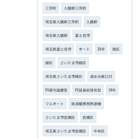
三芳町
入間郡三芳町
埼玉県入間郡三芳町
入間郡
埼玉県入間郡
富士見市
埼玉県富士見市
オート
20号
南区
緑区
さいたま市緑区
埼玉県さいたま市緑区
湯水分岐口付
PS扉内設置型
PS延長前排気型
24号
フルオート
給湯暖房用熱源機
さいたま市岩槻区
岩槻区
埼玉県さいたま市岩槻区
中央区