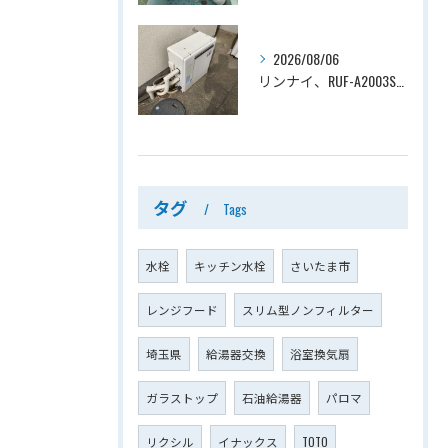
2026/08/06
リンナイ、RUF-A2003SAG(A)→ノーリツ、GT-C2072SAR-1 BL、20号、エコジョーズ、オート、屋外据置型、給湯器交換工事ー埼玉県上尾市平塚
タグ
Tags
水栓
キッチン水栓
さいたま市
レンジフード
スリム型ノンフィルター
埼玉県
給湯器交換
浴室換気扇
ガラストップ
石油給湯器
パロマ
リクシル
イナックス
TOTO