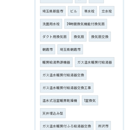
埼玉県新座市
ビル
単水栓
立水栓
洗面用水栓
24時間換気機能付換気扇
ダクト用換気扇
換気扇
換気扇交換
朝霞市
埼玉県朝霞市
暖房給湯熱源機器
ガス温水暖房付給湯器
ガス温水暖房付給湯器交換
ガス温水暖房付給湯器交換工事
温水式浴室暖房乾燥機
1室換気
天井埋込み型
ガス温水暖房付ふろ給湯器交換
所沢市