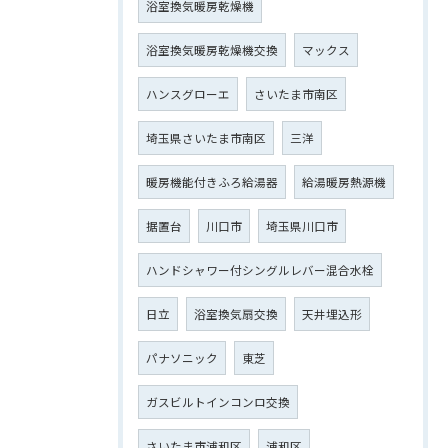
浴室換気暖房乾燥機
浴室換気暖房乾燥機交換
マックス
ハンスグローエ
さいたま市南区
埼玉県さいたま市南区
三洋
暖房機能付きふろ給湯器
給湯暖房熱源機
据置台
川口市
埼玉県川口市
ハンドシャワー付シングルレバー混合水栓
日立
浴室換気扇交換
天井埋込形
パナソニック
東芝
ガスビルトインコンロ交換
さいたま市浦和区
浦和区