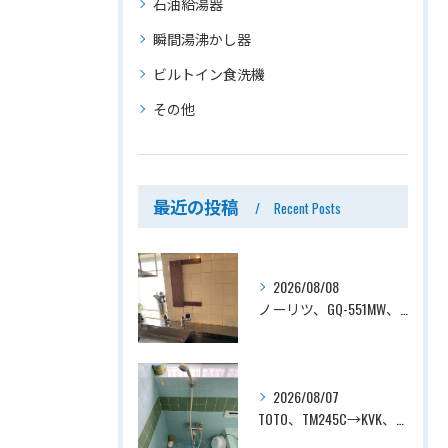
石油給湯器
瞬間湯沸かし器
ビルトイン食洗機
その他
最近の投稿
Recent Posts
2026/08/08
ノーリツ、GQ-551MW、5号、元止式、屋内壁掛、防熱カバー付き、瞬間湯沸かし器（小型湯沸器）設置工事ー埼玉県川口市道合
2026/08/07
TOTO、TM245C→KVK、KF800T、壁付タイプ、サーモスタット付シャワーバス水栓、浴室用水栓交換工事ー埼玉県上尾市平塚