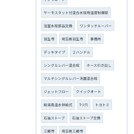
サーモスタット付混合水栓用温度制御部
浴室水栓部品交換
ワンタッチルーバー
羽生市
埼玉県羽生市
事務所
デッキタイプ
２ハンドル
シングルレバー混合栓
ホース引き出し
マルチシングルレバー洗面混合栓
ジェットフロー
クイックオート
給湯高温水供給式
1つ穴
トヨトミ
石油ストーブ
石油ストーブ交換
三郷市
埼玉県三郷市