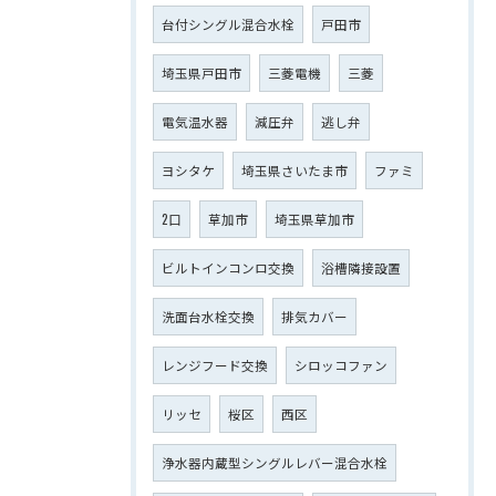
台付シングル混合水栓
戸田市
埼玉県戸田市
三菱電機
三菱
電気温水器
減圧弁
逃し弁
ヨシタケ
埼玉県さいたま市
ファミ
2口
草加市
埼玉県草加市
ビルトインコンロ交換
浴槽隣接設置
洗面台水栓交換
排気カバー
レンジフード交換
シロッコファン
リッセ
桜区
西区
浄水器内蔵型シングルレバー混合水栓