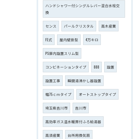
ハンドシャワー付シングルレバー混合水栓交
換
センス
パールクリスタル
高木産業
FE式
屋内壁掛型
4万キロ
PS扉内設置スリム型
コンビネーションタイプ
888
設置
設置工事
瞬間湯沸かし器設置
幅75ｃｍタイプ
オートストップタイプ
埼玉県吉川市
吉川市
高効率ガス温水暖房付ふろ給湯器
高須産業
台所用換気扇