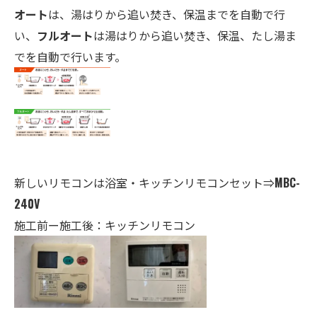
オート
は、湯はりから追い焚き、保温までを自動で行
い、
フルオート
は湯はりから追い焚き、保温、たし湯ま
でを自動で行います。
新しいリモコンは
浴室・キ
ッチンリモコンセット⇒
MBC-
240V
施工前ー施工後：キッチンリモコン