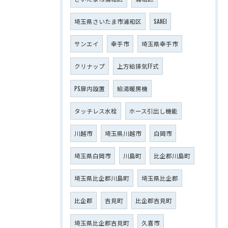
埼玉県さいたま市浦和区
SANEI
サンエイ
幸手市
埼玉県幸手市
クリナップ
上方給排気FF式
PS扉内設置
給湯暖房機
タッチレス水栓
ホース引出し機能
川越市
埼玉県川越市
白岡市
埼玉県白岡市
川島町
比企郡川島町
埼玉県比企郡川島町
埼玉県比企郡
比企郡
吉見町
比企郡吉見町
埼玉県比企郡吉見町
久喜市