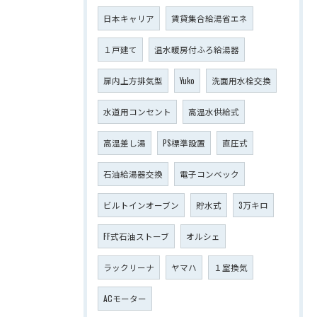
日本キャリア
賃貸集合給湯省エネ
１戸建て
温水暖房付ふろ給湯器
扉内上方排気型
Yuko
洗面用水栓交換
水道用コンセント
高温水供給式
高温差し湯
PS標準設置
直圧式
石油給湯器交換
電子コンベック
ビルトインオーブン
貯水式
3万キロ
FF式石油ストーブ
オルシェ
ラックリーナ
ヤマハ
１室換気
ACモーター