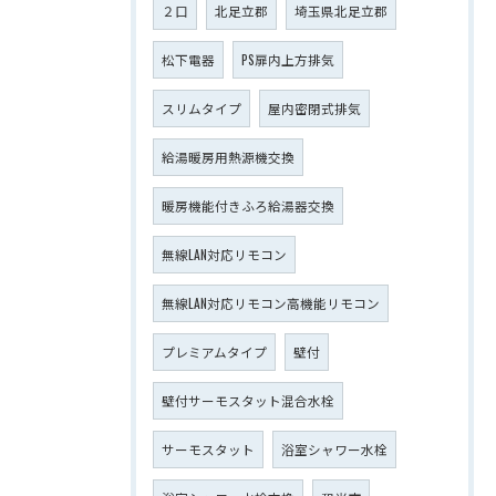
２口
北足立郡
埼玉県北足立郡
松下電器
PS扉内上方排気
スリムタイプ
屋内密閉式排気
給湯暖房用熱源機交換
暖房機能付きふろ給湯器交換
無線LAN対応リモコン
無線LAN対応リモコン高機能リモコン
プレミアムタイプ
壁付
壁付サーモスタット混合水栓
サーモスタット
浴室シャワー水栓