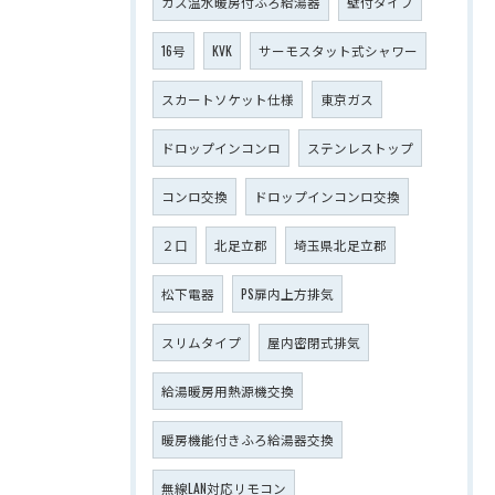
ガス温水暖房付ふろ給湯器
壁付タイプ
16号
KVK
サーモスタット式シャワー
スカートソケット仕様
東京ガス
ドロップインコンロ
ステンレストップ
コンロ交換
ドロップインコンロ交換
２口
北足立郡
埼玉県北足立郡
松下電器
PS扉内上方排気
スリムタイプ
屋内密閉式排気
給湯暖房用熱源機交換
暖房機能付きふろ給湯器交換
無線LAN対応リモコン