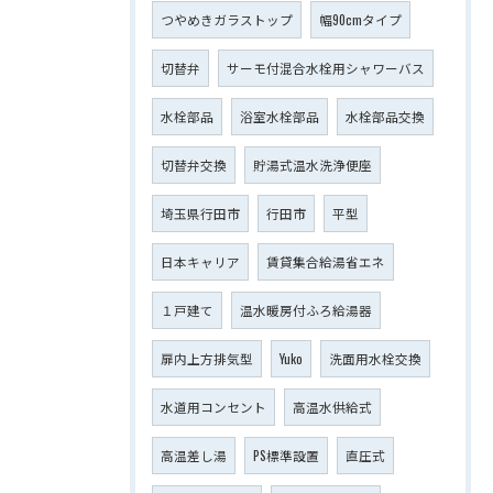
つやめきガラストップ
幅90cmタイプ
切替弁
サーモ付混合水栓用シャワーバス
水栓部品
浴室水栓部品
水栓部品交換
切替弁交換
貯湯式温水洗浄便座
埼玉県行田市
行田市
平型
日本キャリア
賃貸集合給湯省エネ
１戸建て
温水暖房付ふろ給湯器
扉内上方排気型
Yuko
洗面用水栓交換
水道用コンセント
高温水供給式
高温差し湯
PS標準設置
直圧式