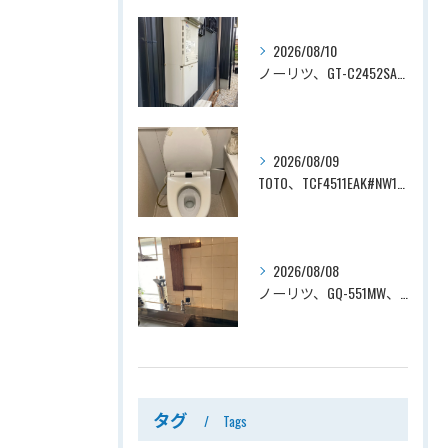
2026/08/10
ノーリツ、GT-C2452SAWX-2 BL→ノーリツ、GT-C2472SAW-1 BL、24号、エコジョーズ、オート、屋外壁掛型、排気カバー付き、配管カバー付き、給湯器交換工事ー埼玉県上尾市向山
2026/08/09
TOTO、TCF4511EAK#NW1→TOTO、TCF4714AK#NW1、ホワイト、瞬間式、温水洗浄便座、ウォシュレット交換工事ー埼玉県さいたま市見沼区南中野
2026/08/08
ノーリツ、GQ-551MW、5号、元止式、屋内壁掛、防熱カバー付き、瞬間湯沸かし器（小型湯沸器）設置工事ー埼玉県川口市道合
タグ
Tags