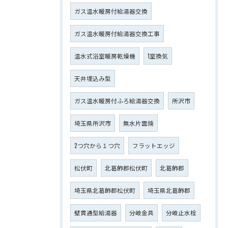
ガス温水暖房付給湯器交換
ガス温水暖房付給湯器交換工事
温水式浴室暖房乾燥機
1室換気
天井埋込み型
ガス温水暖房付ふろ給湯器交換
所沢市
埼玉県所沢市
無水片面焼
2つ穴から１つ穴
フラットエッジ
松伏町
北葛飾郡松伏町
北葛飾郡
埼玉県北葛飾郡松伏町
埼玉県北葛飾郡
壁貫通型給湯器
分岐金具
分岐止水栓