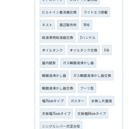
ビルトイン食洗機交換
ライトエコ搭載
ネスト
渡辺製作所
10号
給湯専用給湯器交換
2ハンドル
オイルタンク
オイルタンク交換
5号
屋内壁掛
ガス瞬間湯沸かし器
瞬間湯沸かし器
ガス瞬間湯沸かし器交換
瞬間湯沸かし器交換
ブーツ型
幅75cmタイプ
ガスター
水無し片面焼
天板幅75cmタイプ
天板幅60cmタイプ
シングルレバー式混合栓