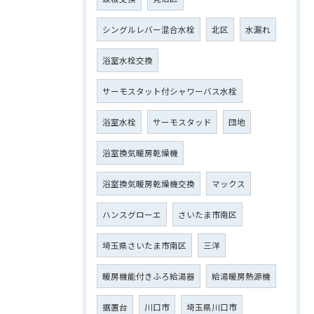
シングルレバー混合水栓
北区
水漏れ
浴室水栓交換
サーモスタット付シャワーバス水栓
浴室水栓
サーモスタッド
団地
浴室換気暖房乾燥機
浴室換気暖房乾燥機交換
マックス
ハンスグローエ
さいたま市南区
埼玉県さいたま市南区
三洋
暖房機能付きふろ給湯器
給湯暖房熱源機
据置台
川口市
埼玉県川口市