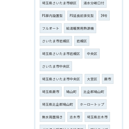
埼玉県さいたま市緑区
湯水分岐口付
PS扉内設置型
PS延長前排気型
24号
フルオート
給湯暖房用熱源機
さいたま市岩槻区
岩槻区
埼玉県さいたま市岩槻区
中央区
さいたま市中央区
埼玉県さいたま市中央区
大宮区
蕨市
埼玉県蕨市
鳩山町
比企郡鳩山町
埼玉県比企郡鳩山町
ホーロートップ
無水両面焼き
志木市
埼玉県志木市