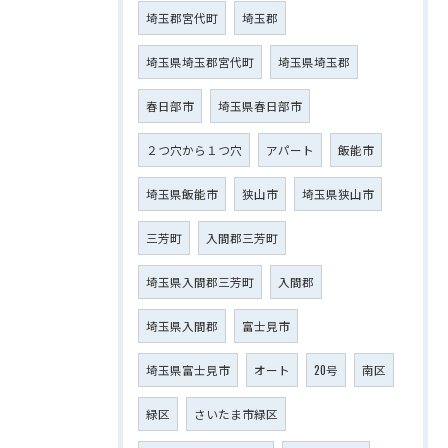
埼玉郡宮代町
埼玉郡
埼玉県埼玉郡宮代町
埼玉県埼玉郡
春日部市
埼玉県春日部市
２つ穴から１つ穴
アパート
飯能市
埼玉県飯能市
狭山市
埼玉県狭山市
三芳町
入間郡三芳町
埼玉県入間郡三芳町
入間郡
埼玉県入間郡
富士見市
埼玉県富士見市
オート
20号
南区
緑区
さいたま市緑区