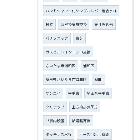
ハンドシャワー付シングルレバー混合水栓
日立
浴室換気扇交換
天井埋込形
パナソニック
東芝
ガスビルトインコンロ交換
さいたま市浦和区
浦和区
埼玉県さいたま市浦和区
SANEI
サンエイ
幸手市
埼玉県幸手市
クリナップ
上方給排気FF式
PS扉内設置
給湯暖房機
タッチレス水栓
ホース引出し機能