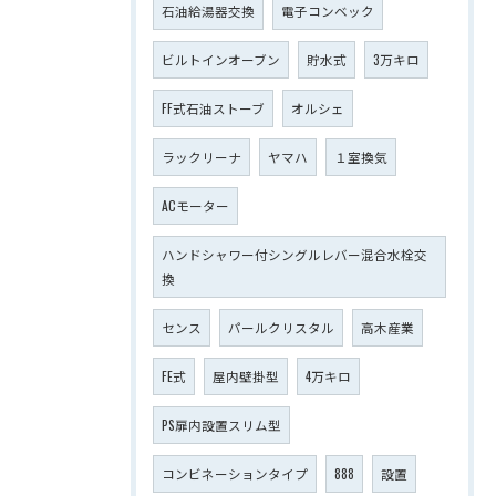
石油給湯器交換
電子コンベック
ビルトインオーブン
貯水式
3万キロ
FF式石油ストーブ
オルシェ
ラックリーナ
ヤマハ
１室換気
ACモーター
ハンドシャワー付シングルレバー混合水栓交
換
センス
パールクリスタル
高木産業
FE式
屋内壁掛型
4万キロ
PS扉内設置スリム型
コンビネーションタイプ
888
設置