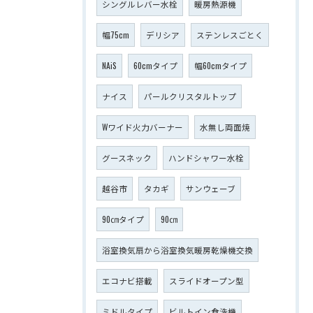
シングルレバー水栓
暖房熱源機
幅75cm
デリシア
ステンレスごとく
NAiS
60cmタイプ
幅60cmタイプ
ナイス
パールクリスタルトップ
Wワイド火力バーナー
水無し両面焼
グースネック
ハンドシャワー水栓
越谷市
タカギ
サンウェーブ
90㎝タイプ
90㎝
浴室換気扇から浴室換気暖房乾燥機交換
エコナビ搭載
スライドオープン型
ミドルタイプ
ビルトイン食洗機