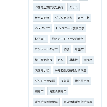
PS扉内上方排気延長形
スリム
無水両面焼
ダブル高火力
富士工業
75cmタイプ
レンジフード交換工事
松下電工
浄水カートリッジ内蔵型
ワンホールタイプ
破損
新座市
埼玉県新座市
ビル
単水栓
立水栓
洗面用水栓
24時間換気機能付換気扇
ダクト用換気扇
換気扇
換気扇交換
朝霞市
埼玉県朝霞市
暖房給湯熱源機器
ガス温水暖房付給湯器