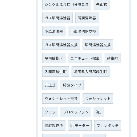
シングル混合栓用分岐金具
先止式
ガス瞬間湯沸器
瞬間湯沸器
小型湯沸器
小型湯沸器交換
ガス瞬間湯沸器交換
瞬間湯沸器交換
屋内壁掛形
エコキュート撤去
越生町
入間郡越生町
埼玉県入間郡越生町
元止式
60㎝タイプ
ウォシュレット交換
ウォシュレット
クララ
プロペラファン
3口
長府製作所
DCモーター
ファンタッチ