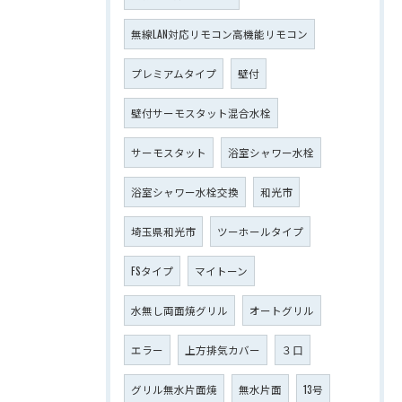
無線LAN対応リモコン高機能リモコン
プレミアムタイプ
壁付
壁付サーモスタット混合水栓
サーモスタット
浴室シャワー水栓
浴室シャワー水栓交換
和光市
埼玉県和光市
ツーホールタイプ
FSタイプ
マイトーン
水無し両面焼グリル
オートグリル
エラー
上方排気カバー
３口
グリル無水片面焼
無水片面
13号