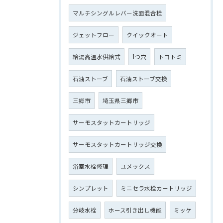
マルチシングルレバー洗面混合栓
ジェットフロー
クイックオート
給湯高温水供給式
1つ穴
トヨトミ
石油ストーブ
石油ストーブ交換
三郷市
埼玉県三郷市
サーモスタットカートリッジ
サーモスタットカートリッジ交換
浴室水栓修理
ユメックス
シンプレット
ミニセラ水栓カートリッジ
分岐水栓
ホース引き出し機能
ミッケ