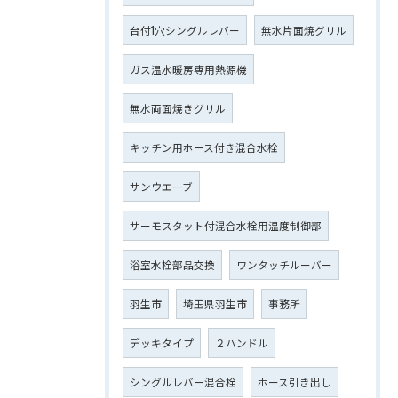
台付1穴シングルレバー
無水片面焼グリル
ガス温水暖房専用熱源機
無水両面焼きグリル
キッチン用ホース付き混合水栓
サンウエーブ
サーモスタット付混合水栓用温度制御部
浴室水栓部品交換
ワンタッチルーバー
羽生市
埼玉県羽生市
事務所
デッキタイプ
２ハンドル
シングルレバー混合栓
ホース引き出し