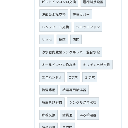
ビルトインコンロ交換
浴槽隣接設置
洗面台水栓交換
排気カバー
レンジフード交換
シロッコファン
リッセ
桜区
西区
浄水器内蔵型シングルレバー混合水栓
オールインワン浄水栓
キッチン水栓交換
エコハンドル
2つ穴
１つ穴
給湯専用
給湯専用給湯器
埼玉県越谷市
シングル混合水栓
水栓交換
壁貫通
ふろ給湯器
波板交換
見沼区