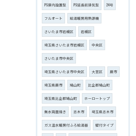
PS扉内設置型
PS延長前排気型
24号
フルオート
給湯暖房用熱源機
さいたま市岩槻区
岩槻区
埼玉県さいたま市岩槻区
中央区
さいたま市中央区
埼玉県さいたま市中央区
大宮区
蕨市
埼玉県蕨市
鳩山町
比企郡鳩山町
埼玉県比企郡鳩山町
ホーロートップ
無水両面焼き
志木市
埼玉県志木市
ガス温水暖房付ふろ給湯器
壁付タイプ