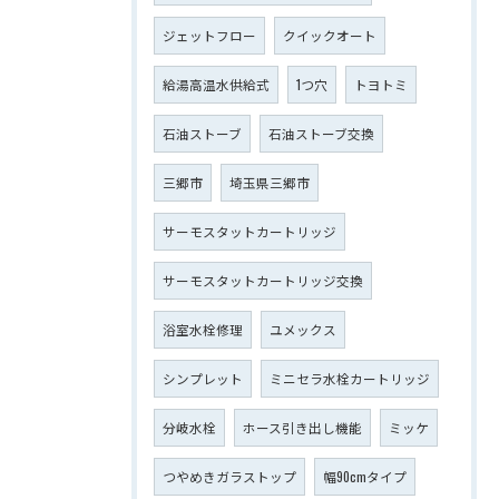
ジェットフロー
クイックオート
給湯高温水供給式
1つ穴
トヨトミ
石油ストーブ
石油ストーブ交換
三郷市
埼玉県三郷市
サーモスタットカートリッジ
サーモスタットカートリッジ交換
浴室水栓修理
ユメックス
シンプレット
ミニセラ水栓カートリッジ
分岐水栓
ホース引き出し機能
ミッケ
つやめきガラストップ
幅90cmタイプ