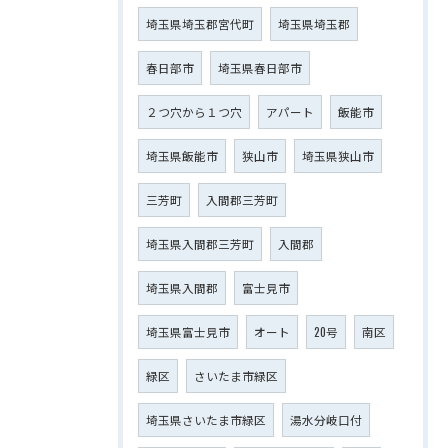
埼玉県埼玉郡宮代町
埼玉県埼玉郡
春日部市
埼玉県春日部市
２つ穴から１つ穴
アパート
飯能市
埼玉県飯能市
狭山市
埼玉県狭山市
三芳町
入間郡三芳町
埼玉県入間郡三芳町
入間郡
埼玉県入間郡
富士見市
埼玉県富士見市
オート
20号
南区
緑区
さいたま市緑区
埼玉県さいたま市緑区
湯水分岐口付