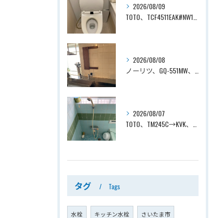
2026/08/09
TOTO、TCF4511EAK#NW1→TOTO、TCF4714AK#NW1、ホワイト、瞬間式、温水洗浄便座、ウォシュレット交換工事ー埼玉県さいたま市見沼区南中野
2026/08/08
ノーリツ、GQ-551MW、5号、元止式、屋内壁掛、防熱カバー付き、瞬間湯沸かし器（小型湯沸器）設置工事ー埼玉県川口市道合
2026/08/07
TOTO、TM245C→KVK、KF800T、壁付タイプ、サーモスタット付シャワーバス水栓、浴室用水栓交換工事ー埼玉県上尾市平塚
タグ
Tags
水栓
キッチン水栓
さいたま市