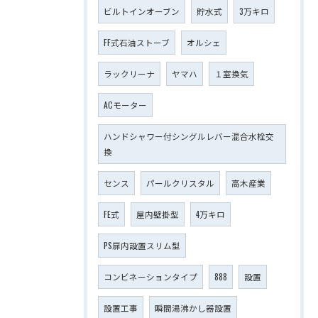
ビルトインオーブン
貯水式
3万キロ
FF式石油ストーブ
オルシェ
ラックリーナ
ヤマハ
１室換気
ACモーター
ハンドシャワー付シングルレバー混合水栓交
換
センス
パールクリスタル
高木産業
FE式
屋内壁掛型
4万キロ
PS扉内設置スリム型
コンビネーションタイプ
888
設置
設置工事
瞬間湯沸かし器設置