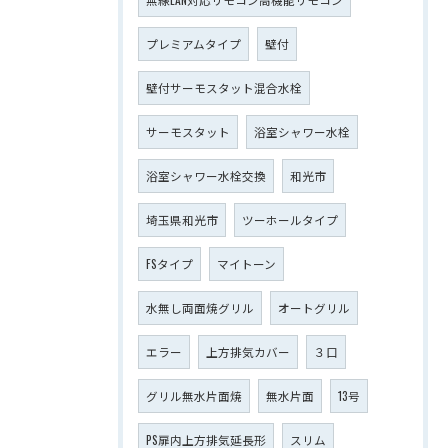
プレミアムタイプ
壁付
壁付サーモスタット混合水栓
サーモスタット
浴室シャワー水栓
浴室シャワー水栓交換
和光市
埼玉県和光市
ツーホールタイプ
FSタイプ
マイトーン
水無し両面焼グリル
オートグリル
エラー
上方排気カバー
３口
グリル無水片面焼
無水片面
13号
PS扉内上方排気延長形
スリム