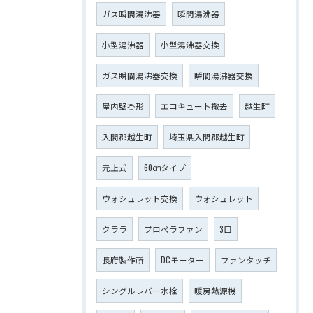
ガス瞬間湯沸器
瞬間湯沸器
小型湯沸器
小型湯沸器交換
ガス瞬間湯沸器交換
瞬間湯沸器交換
屋内壁掛形
エコキュート撤去
越生町
入間郡越生町
埼玉県入間郡越生町
元止式
60㎝タイプ
ウォシュレット交換
ウォシュレット
クララ
プロペラファン
3口
長府製作所
DCモーター
ファンタッチ
シングルレバー水栓
暖房熱源機