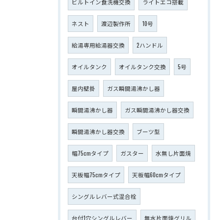
ビルトイン食洗機交換
ライトエコ搭載
ネスト
渡辺製作所
10号
給湯専用給湯器交換
2ハンドル
オイルタンク
オイルタンク交換
5号
屋内壁掛
ガス瞬間湯沸かし器
瞬間湯沸かし器
ガス瞬間湯沸かし器交換
瞬間湯沸かし器交換
ブーツ型
幅75cmタイプ
ガスター
水無し片面焼
天板幅75cmタイプ
天板幅60cmタイプ
シングルレバー式混合栓
台付1穴シングルレバー
無水片面焼グリル