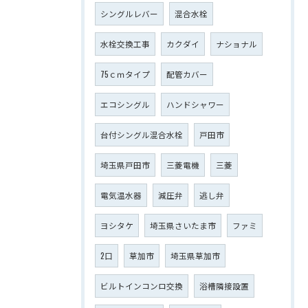
シングルレバー
混合水栓
水栓交換工事
カクダイ
ナショナル
75ｃｍタイプ
配管カバー
エコシングル
ハンドシャワー
台付シングル混合水栓
戸田市
埼玉県戸田市
三菱電機
三菱
電気温水器
減圧弁
逃し弁
ヨシタケ
埼玉県さいたま市
ファミ
2口
草加市
埼玉県草加市
ビルトインコンロ交換
浴槽隣接設置