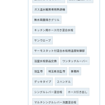
ガス温水暖房専用熱源機
無水両面焼きグリル
キッチン用ホース付き混合水栓
サンウエーブ
サーモスタット付混合水栓用温度制御部
浴室水栓部品交換
ワンタッチルーバー
羽生市
埼玉県羽生市
事務所
デッキタイプ
２ハンドル
シングルレバー混合栓
ホース引き出し
マルチシングルレバー洗面混合栓