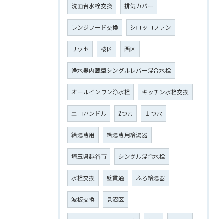
洗面台水栓交換
排気カバー
レンジフード交換
シロッコファン
リッセ
桜区
西区
浄水器内蔵型シングルレバー混合水栓
オールインワン浄水栓
キッチン水栓交換
エコハンドル
2つ穴
１つ穴
給湯専用
給湯専用給湯器
埼玉県越谷市
シングル混合水栓
水栓交換
壁貫通
ふろ給湯器
波板交換
見沼区