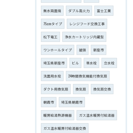
無水両面焼
ダブル高火力
富士工業
75cmタイプ
レンジフード交換工事
松下電工
浄水カートリッジ内蔵型
ワンホールタイプ
破損
新座市
埼玉県新座市
ビル
単水栓
立水栓
洗面用水栓
24時間換気機能付換気扇
ダクト用換気扇
換気扇
換気扇交換
朝霞市
埼玉県朝霞市
暖房給湯熱源機器
ガス温水暖房付給湯器
ガス温水暖房付給湯器交換