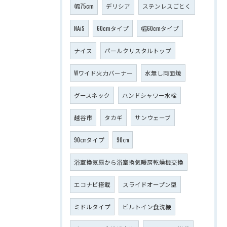
幅75cm
デリシア
ステンレスごとく
NAiS
60cmタイプ
幅60cmタイプ
ナイス
パールクリスタルトップ
Wワイド火力バーナー
水無し両面焼
グースネック
ハンドシャワー水栓
越谷市
タカギ
サンウェーブ
90㎝タイプ
90㎝
浴室換気扇から浴室換気暖房乾燥機交換
エコナビ搭載
スライドオープン型
ミドルタイプ
ビルトイン食洗機