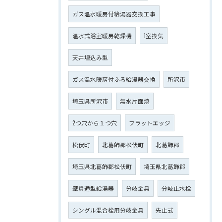
ガス温水暖房付給湯器交換工事
温水式浴室暖房乾燥機
1室換気
天井埋込み型
ガス温水暖房付ふろ給湯器交換
所沢市
埼玉県所沢市
無水片面焼
2つ穴から１つ穴
フラットエッジ
松伏町
北葛飾郡松伏町
北葛飾郡
埼玉県北葛飾郡松伏町
埼玉県北葛飾郡
壁貫通型給湯器
分岐金具
分岐止水栓
シングル混合栓用分岐金具
先止式