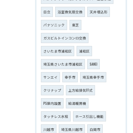
日立
浴室換気扇交換
天井埋込形
パナソニック
東芝
ガスビルトインコンロ交換
さいたま市浦和区
浦和区
埼玉県さいたま市浦和区
SANEI
サンエイ
幸手市
埼玉県幸手市
クリナップ
上方給排気FF式
PS扉内設置
給湯暖房機
タッチレス水栓
ホース引出し機能
川越市
埼玉県川越市
白岡市