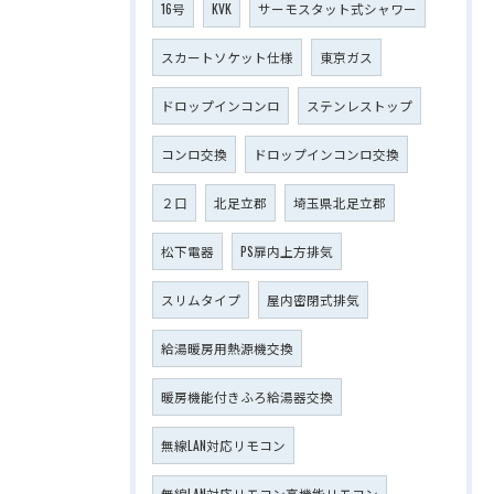
16号
KVK
サーモスタット式シャワー
スカートソケット仕様
東京ガス
ドロップインコンロ
ステンレストップ
コンロ交換
ドロップインコンロ交換
２口
北足立郡
埼玉県北足立郡
松下電器
PS扉内上方排気
スリムタイプ
屋内密閉式排気
給湯暖房用熱源機交換
暖房機能付きふろ給湯器交換
無線LAN対応リモコン
無線LAN対応リモコン高機能リモコン