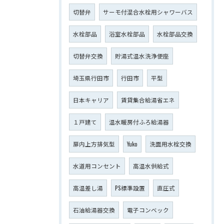
切替弁
サーモ付混合水栓用シャワーバス
水栓部品
浴室水栓部品
水栓部品交換
切替弁交換
貯湯式温水洗浄便座
埼玉県行田市
行田市
平型
日本キャリア
賃貸集合給湯省エネ
１戸建て
温水暖房付ふろ給湯器
扉内上方排気型
Yuko
洗面用水栓交換
水道用コンセント
高温水供給式
高温差し湯
PS標準設置
直圧式
石油給湯器交換
電子コンベック