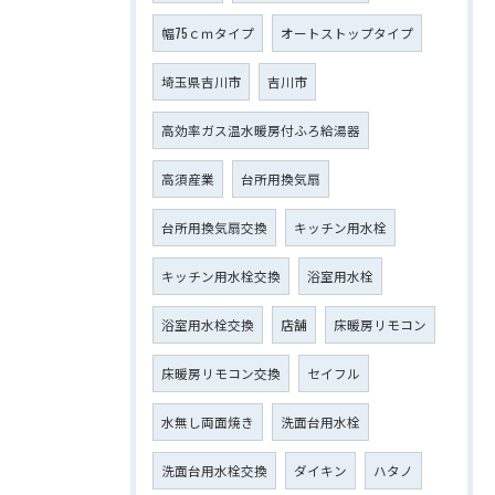
幅75ｃｍタイプ
オートストップタイプ
埼玉県吉川市
吉川市
高効率ガス温水暖房付ふろ給湯器
高須産業
台所用換気扇
台所用換気扇交換
キッチン用水栓
キッチン用水栓交換
浴室用水栓
浴室用水栓交換
店舗
床暖房リモコン
床暖房リモコン交換
セイフル
水無し両面焼き
洗面台用水栓
洗面台用水栓交換
ダイキン
ハタノ