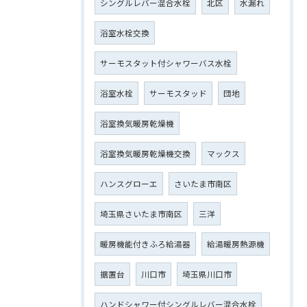
シングルレバー混合水栓
北区
水漏れ
浴室水栓交換
サーモスタット付シャワーバス水栓
浴室水栓
サーモスタッド
団地
浴室換気暖房乾燥機
浴室換気暖房乾燥機交換
マックス
ハンスグローエ
さいたま市南区
埼玉県さいたま市南区
三洋
暖房機能付きふろ給湯器
給湯暖房熱源機
据置台
川口市
埼玉県川口市
ハンドシャワー付シングルレバー混合水栓