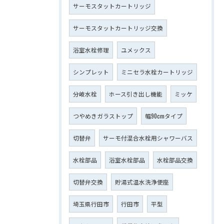
サーモスタットカートリッジ
サーモスタットカートリッジ交換
浴室水栓修理
ユメックス
シンプレット
ミニセラ水栓カートリッジ
分岐水栓
ホース引き出し機能
ミッケ
つやめきガラストップ
幅90cmタイプ
切替弁
サーモ付混合水栓用シャワーバス
水栓部品
浴室水栓部品
水栓部品交換
切替弁交換
貯湯式温水洗浄便座
埼玉県行田市
行田市
平型