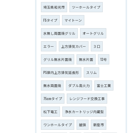
埼玉県和光市
ツーホールタイプ
FSタイプ
マイトーン
水無し両面焼グリル
オートグリル
エラー
上方排気カバー
３口
グリル無水片面焼
無水片面
13号
PS扉内上方排気延長形
スリム
無水両面焼
ダブル高火力
富士工業
75cmタイプ
レンジフード交換工事
松下電工
浄水カートリッジ内蔵型
ワンホールタイプ
破損
新座市