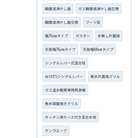
瞬間湯沸かし器
ガス瞬間湯沸かし器交換
瞬間湯沸かし器交換
ブーツ型
幅75cmタイプ
ガスター
水無し片面焼
天板幅75cmタイプ
天板幅60cmタイプ
シングルレバー式混合栓
台付1穴シングルレバー
無水片面焼グリル
ガス温水暖房専用熱源機
無水両面焼きグリル
キッチン用ホース付き混合水栓
サンウエーブ