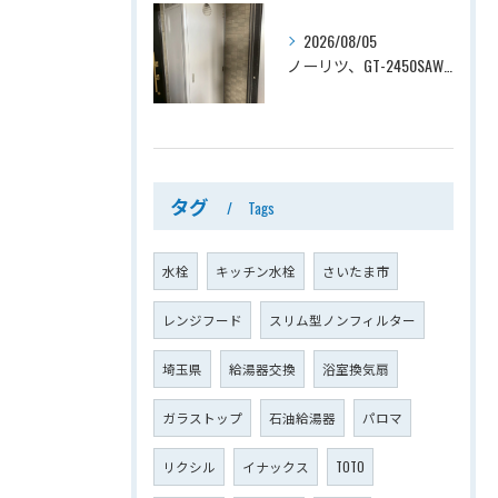
2026/08/05
ノーリツ、GT-2450SAWX-TB→ノーリツ、GT-2470SAW-TB-1 BL 、24号、オート、PS扉内後方排気、給湯器交換工事ー埼玉県さいたま市南区鹿手袋
タグ
Tags
水栓
キッチン水栓
さいたま市
レンジフード
スリム型ノンフィルター
埼玉県
給湯器交換
浴室換気扇
ガラストップ
石油給湯器
パロマ
リクシル
イナックス
TOTO