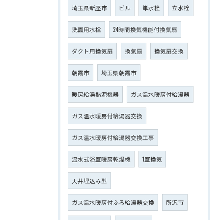
埼玉県新座市
ビル
単水栓
立水栓
洗面用水栓
24時間換気機能付換気扇
ダクト用換気扇
換気扇
換気扇交換
朝霞市
埼玉県朝霞市
暖房給湯熱源機器
ガス温水暖房付給湯器
ガス温水暖房付給湯器交換
ガス温水暖房付給湯器交換工事
温水式浴室暖房乾燥機
1室換気
天井埋込み型
ガス温水暖房付ふろ給湯器交換
所沢市