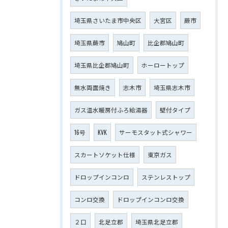
埼玉県さいたま市中央区
大宮区
蕨市
埼玉県蕨市
鳩山町
比企郡鳩山町
埼玉県比企郡鳩山町
ホーロートップ
無水両面焼き
志木市
埼玉県志木市
ガス温水暖房付ふろ給湯器
壁付タイプ
16号
KVK
サーモスタット式シャワー
スカートソケット仕様
東京ガス
ドロップインコンロ
ステンレストップ
コンロ交換
ドロップインコンロ交換
２口
北足立郡
埼玉県北足立郡