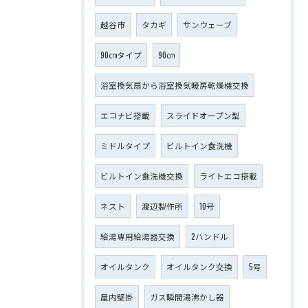
越谷市
タカギ
サンウェーブ
90㎝タイプ
90㎝
浴室換気扇から浴室換気暖房乾燥機交換
エコナビ搭載
スライドオープン型
ミドルタイプ
ビルトイン食洗機
ビルトイン食洗機交換
ライトエコ搭載
ネスト
渡辺製作所
10号
給湯専用給湯器交換
2ハンドル
オイルタンク
オイルタンク交換
5号
屋内壁掛
ガス瞬間湯沸かし器