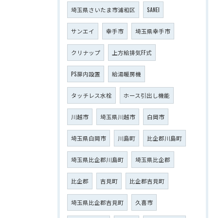
埼玉県さいたま市浦和区
SANEI
サンエイ
幸手市
埼玉県幸手市
クリナップ
上方給排気FF式
PS扉内設置
給湯暖房機
タッチレス水栓
ホース引出し機能
川越市
埼玉県川越市
白岡市
埼玉県白岡市
川島町
比企郡川島町
埼玉県比企郡川島町
埼玉県比企郡
比企郡
吉見町
比企郡吉見町
埼玉県比企郡吉見町
久喜市