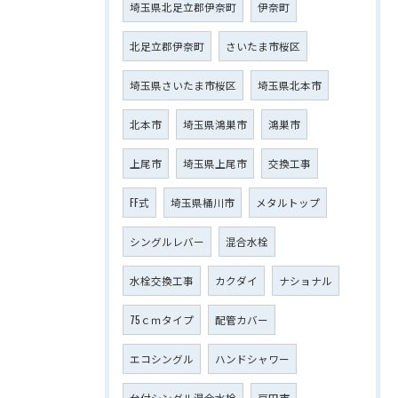
埼玉県北足立郡伊奈町
伊奈町
北足立郡伊奈町
さいたま市桜区
埼玉県さいたま市桜区
埼玉県北本市
北本市
埼玉県鴻巣市
鴻巣市
上尾市
埼玉県上尾市
交換工事
FF式
埼玉県桶川市
メタルトップ
シングルレバー
混合水栓
水栓交換工事
カクダイ
ナショナル
75ｃｍタイプ
配管カバー
エコシングル
ハンドシャワー
台付シングル混合水栓
戸田市