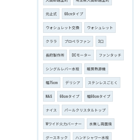
元止式
60㎝タイプ
ウォシュレット交換
ウォシュレット
クララ
プロペラファン
3口
長府製作所
DCモーター
ファンタッチ
シングルレバー水栓
暖房熱源機
幅75cm
デリシア
ステンレスごとく
NAiS
60cmタイプ
幅60cmタイプ
ナイス
パールクリスタルトップ
Wワイド火力バーナー
水無し両面焼
グースネック
ハンドシャワー水栓