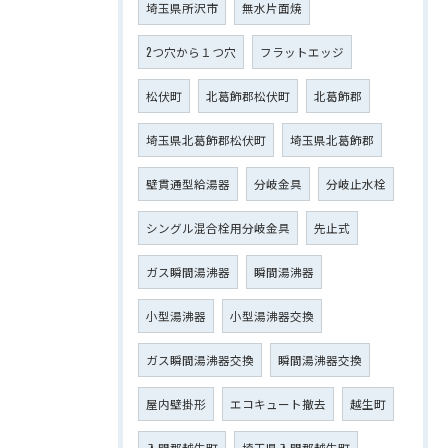
埼玉県所沢市
無水片面焼
2つ穴から１つ穴
フラットエッジ
松伏町
北葛飾郡松伏町
北葛飾郡
埼玉県北葛飾郡松伏町
埼玉県北葛飾郡
壁貫通型給湯器
分岐金具
分岐止水栓
シングル混合栓用分岐金具
先止式
ガス瞬間湯沸器
瞬間湯沸器
小型湯沸器
小型湯沸器交換
ガス瞬間湯沸器交換
瞬間湯沸器交換
屋内壁掛形
エコキュート撤去
越生町
入間郡越生町
埼玉県入間郡越生町