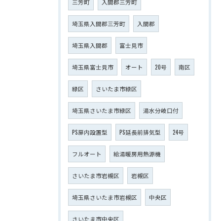
三芳町
入間郡三芳町
埼玉県入間郡三芳町
入間郡
埼玉県入間郡
富士見市
埼玉県富士見市
オート
20号
南区
緑区
さいたま市緑区
埼玉県さいたま市緑区
湯水分岐口付
PS扉内設置型
PS延長前排気型
24号
フルオート
給湯暖房用熱源機
さいたま市岩槻区
岩槻区
埼玉県さいたま市岩槻区
中央区
さいたま市中央区