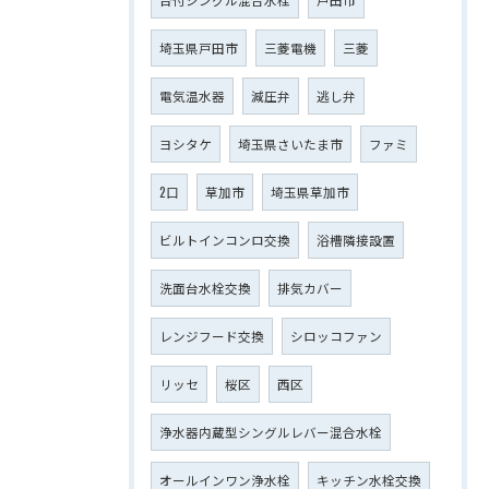
埼玉県戸田市
三菱電機
三菱
電気温水器
減圧弁
逃し弁
ヨシタケ
埼玉県さいたま市
ファミ
2口
草加市
埼玉県草加市
ビルトインコンロ交換
浴槽隣接設置
洗面台水栓交換
排気カバー
レンジフード交換
シロッコファン
リッセ
桜区
西区
浄水器内蔵型シングルレバー混合水栓
オールインワン浄水栓
キッチン水栓交換