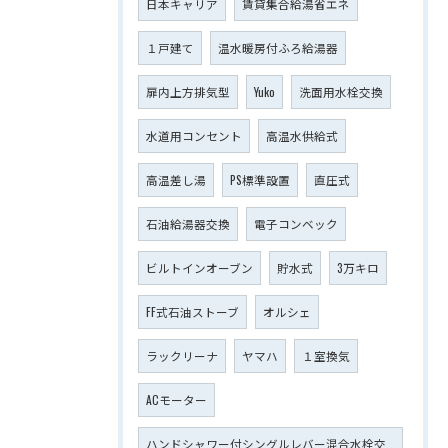
日本キャリア
賃貸集合給湯省エネ
１戸建て
温水暖房付ふろ給湯器
扉内上方排気型
Yuko
洗面用水栓交換
水道用コンセント
高温水供給式
高温差し湯
PS標準設置
直圧式
石油給湯器交換
電子コンベック
ビルトインオーブン
貯水式
3万キロ
FF式石油ストーブ
オルシェ
ラックリーナ
ヤマハ
１室換気
ACモーター
ハンドシャワー付シングルレバー混合水栓交