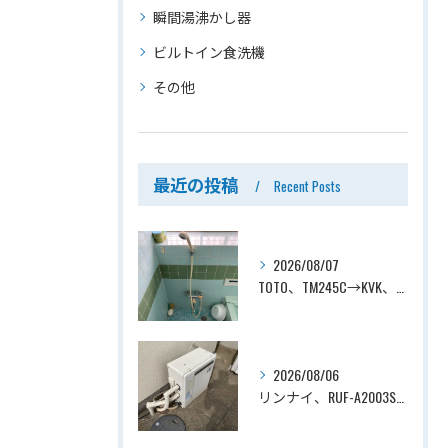
瞬間湯沸かし器
ビルトイン食洗機
その他
最近の投稿
Recent Posts
2026/08/07
TOTO、TM245C→KVK、KF800T、壁付タイプ、サーモスタット付シャワーバス水栓、浴室用水栓交換工事ー埼玉県上尾市平塚
2026/08/06
リンナイ、RUF-A2003SAG(A)→ノーリツ、GT-C2072SAR-1 BL、20号、エコジョーズ、オート、屋外据置型、給湯器交換工事ー埼玉県上尾市平塚