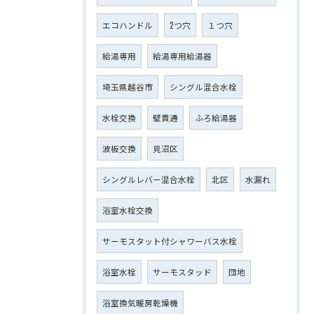
エコハンドル
2つ穴
１つ穴
給湯専用
給湯専用給湯器
埼玉県越谷市
シングル混合水栓
水栓交換
壁貫通
ふろ給湯器
波板交換
見沼区
シングルレバー混合水栓
北区
水漏れ
浴室水栓交換
サーモスタット付シャワーバス水栓
浴室水栓
サーモスタッド
団地
浴室換気暖房乾燥機