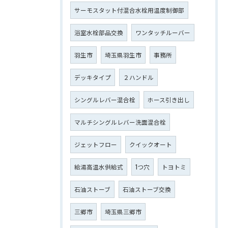
サーモスタット付混合水栓用温度制御部
浴室水栓部品交換
ワンタッチルーバー
羽生市
埼玉県羽生市
事務所
デッキタイプ
２ハンドル
シングルレバー混合栓
ホース引き出し
マルチシングルレバー洗面混合栓
ジェットフロー
クイックオート
給湯高温水供給式
1つ穴
トヨトミ
石油ストーブ
石油ストーブ交換
三郷市
埼玉県三郷市