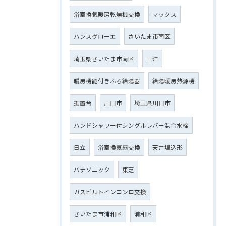
浴室換気暖房乾燥機交換
マックス
ハンスグローエ
さいたま市南区
埼玉県さいたま市南区
三洋
暖房機能付きふろ給湯器
給湯暖房熱源機
据置台
川口市
埼玉県川口市
ハンドシャワー付シングルレバー混合水栓
日立
浴室換気扇交換
天井埋込形
パナソニック
東芝
ガスビルトインコンロ交換
さいたま市浦和区
浦和区