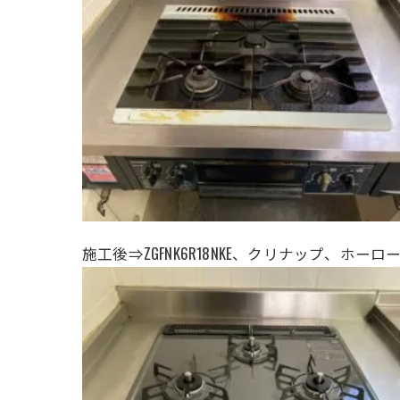
施工後⇒
ZGFNK6R18NKE、クリナップ、ホー