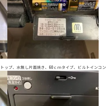
ロートップ
、
水無し片面焼き、
60ｃｍタイプ、ビルトインコ