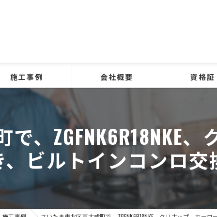
施工事例
会社概要
資格証
、ZGFNK6R18NK
き、ビルトインコンロ交
施工事例
さいたま市北区東大成町で、ZGFNK6R18NKE、クリナップ、