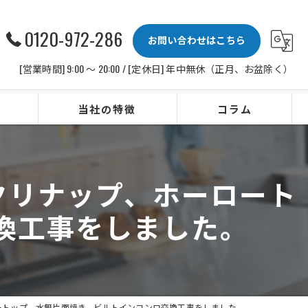
0120-972-286
お問い合わせはこちら
[営業時間] 9:00 〜 20:00 / [定休日] 年中無休（正月、お盆除く）
当社の特徴
コラム
ビルトインコンロ
E、クリナップ、ホーロート
レンジフード
換工事をしました。
水栓
IHクッキングヒーター
ビルトイン食洗機
ホーロートップ、水無片面焼き、ビルトインコンロ交換工事をしました。