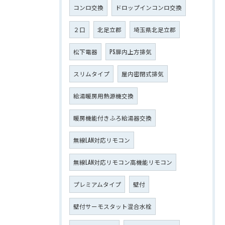
コンロ交換
ドロップインコンロ交換
２口
北足立郡
埼玉県北足立郡
松下電器
PS扉内上方排気
スリムタイプ
屋内密閉式排気
給湯暖房用熱源機交換
暖房機能付きふろ給湯器交換
無線LAN対応リモコン
無線LAN対応リモコン高機能リモコン
プレミアムタイプ
壁付
壁付サーモスタット混合水栓