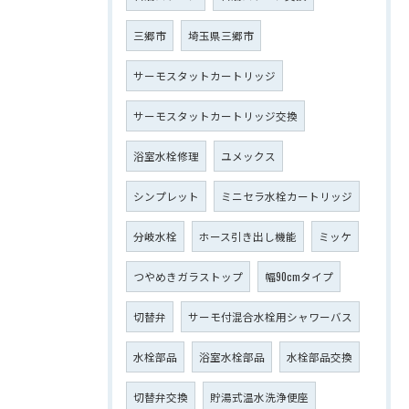
三郷市
埼玉県三郷市
サーモスタットカートリッジ
サーモスタットカートリッジ交換
浴室水栓修理
ユメックス
シンプレット
ミニセラ水栓カートリッジ
分岐水栓
ホース引き出し機能
ミッケ
つやめきガラストップ
幅90cmタイプ
切替弁
サーモ付混合水栓用シャワーバス
水栓部品
浴室水栓部品
水栓部品交換
切替弁交換
貯湯式温水洗浄便座