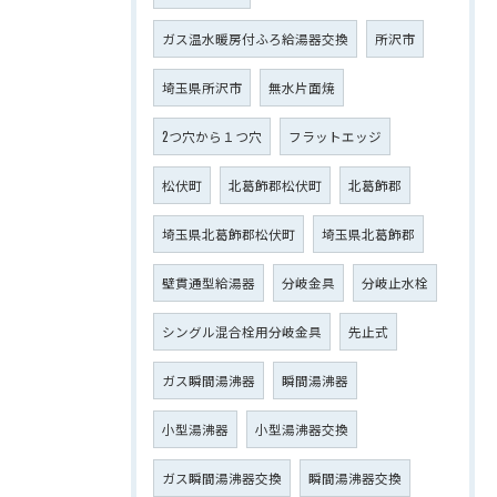
ガス温水暖房付ふろ給湯器交換
所沢市
埼玉県所沢市
無水片面焼
2つ穴から１つ穴
フラットエッジ
松伏町
北葛飾郡松伏町
北葛飾郡
埼玉県北葛飾郡松伏町
埼玉県北葛飾郡
壁貫通型給湯器
分岐金具
分岐止水栓
シングル混合栓用分岐金具
先止式
ガス瞬間湯沸器
瞬間湯沸器
小型湯沸器
小型湯沸器交換
ガス瞬間湯沸器交換
瞬間湯沸器交換