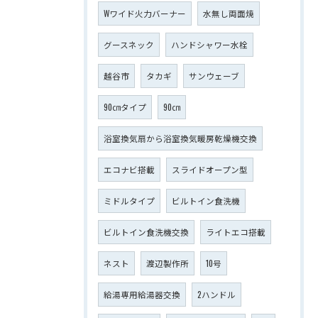
Wワイド火力バーナー
水無し両面焼
グースネック
ハンドシャワー水栓
越谷市
タカギ
サンウェーブ
90㎝タイプ
90㎝
浴室換気扇から浴室換気暖房乾燥機交換
エコナビ搭載
スライドオープン型
ミドルタイプ
ビルトイン食洗機
ビルトイン食洗機交換
ライトエコ搭載
ネスト
渡辺製作所
10号
給湯専用給湯器交換
2ハンドル