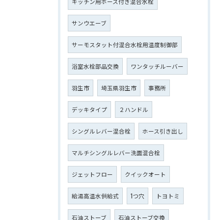
キッチン用ホース付き混合水栓
サンウエーブ
サーモスタット付混合水栓用温度制御部
浴室水栓部品交換
ワンタッチルーバー
羽生市
埼玉県羽生市
事務所
デッキタイプ
２ハンドル
シングルレバー混合栓
ホース引き出し
マルチシングルレバー洗面混合栓
ジェットフロー
クイックオート
給湯高温水供給式
1つ穴
トヨトミ
石油ストーブ
石油ストーブ交換