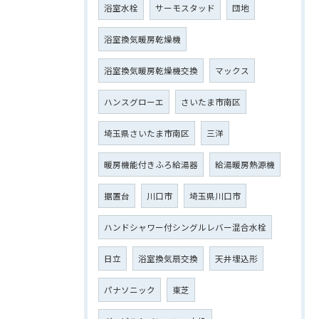
浴室水栓
サーモスタッド
団地
浴室換気暖房乾燥機
浴室換気暖房乾燥機交換
マックス
ハンスグローエ
さいたま市南区
埼玉県さいたま市南区
三洋
暖房機能付きふろ給湯器
給湯暖房熱源機
据置台
川口市
埼玉県川口市
ハンドシャワー付シングルレバー混合水栓
日立
浴室換気扇交換
天井埋込形
パナソニック
東芝