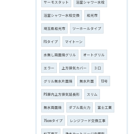
サーモスタット
浴室シャワー水栓
浴室シャワー水栓交換
和光市
埼玉県和光市
ツーホールタイプ
FSタイプ
マイトーン
水無し両面焼グリル
オートグリル
エラー
上方排気カバー
３口
グリル無水片面焼
無水片面
13号
PS扉内上方排気延長形
スリム
無水両面焼
ダブル高火力
富士工業
75cmタイプ
レンジフード交換工事
松下電工
浄水カートリッジ内蔵型