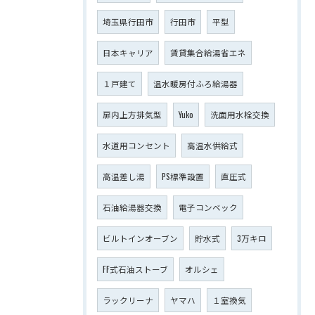
埼玉県行田市
行田市
平型
日本キャリア
賃貸集合給湯省エネ
１戸建て
温水暖房付ふろ給湯器
扉内上方排気型
Yuko
洗面用水栓交換
水道用コンセント
高温水供給式
高温差し湯
PS標準設置
直圧式
石油給湯器交換
電子コンベック
ビルトインオーブン
貯水式
3万キロ
FF式石油ストーブ
オルシェ
ラックリーナ
ヤマハ
１室換気