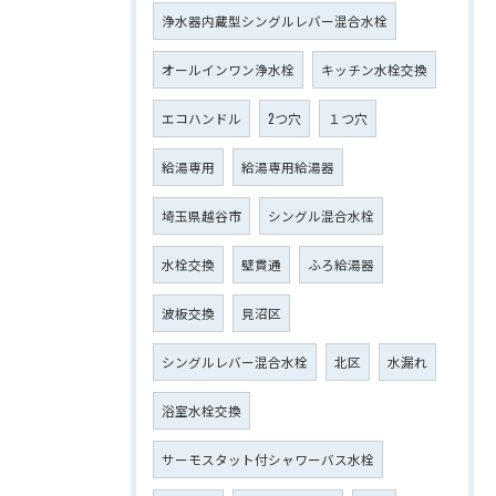
浄水器内蔵型シングルレバー混合水栓
オールインワン浄水栓
キッチン水栓交換
エコハンドル
2つ穴
１つ穴
給湯専用
給湯専用給湯器
埼玉県越谷市
シングル混合水栓
水栓交換
壁貫通
ふろ給湯器
波板交換
見沼区
シングルレバー混合水栓
北区
水漏れ
浴室水栓交換
サーモスタット付シャワーバス水栓