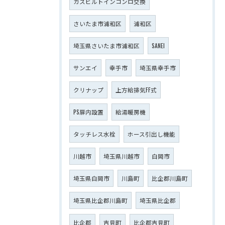
ガスビルトインコンロ交換
さいたま市浦和区
浦和区
埼玉県さいたま市浦和区
SANEI
サンエイ
幸手市
埼玉県幸手市
クリナップ
上方給排気FF式
PS扉内設置
給湯暖房機
タッチレス水栓
ホース引出し機能
川越市
埼玉県川越市
白岡市
埼玉県白岡市
川島町
比企郡川島町
埼玉県比企郡川島町
埼玉県比企郡
比企郡
吉見町
比企郡吉見町