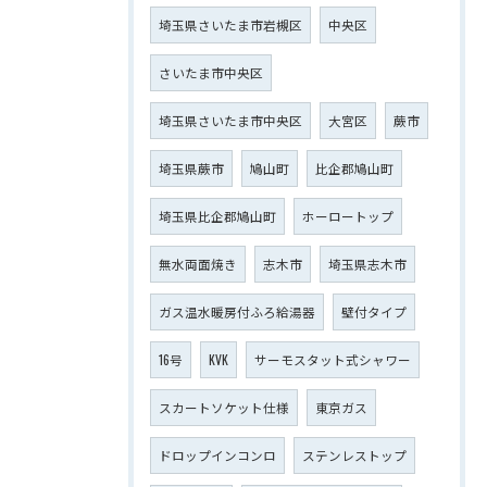
埼玉県さいたま市岩槻区
中央区
さいたま市中央区
埼玉県さいたま市中央区
大宮区
蕨市
埼玉県蕨市
鳩山町
比企郡鳩山町
埼玉県比企郡鳩山町
ホーロートップ
無水両面焼き
志木市
埼玉県志木市
ガス温水暖房付ふろ給湯器
壁付タイプ
16号
KVK
サーモスタット式シャワー
スカートソケット仕様
東京ガス
ドロップインコンロ
ステンレストップ