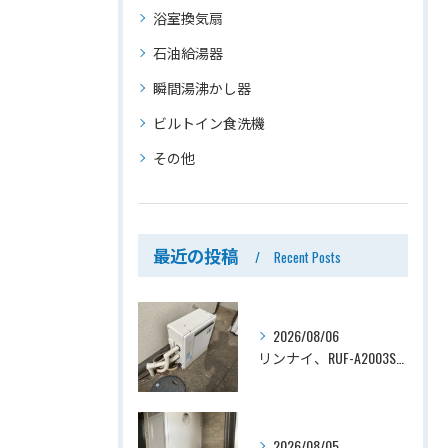
浴室換気扇
石油給湯器
瞬間湯沸かし器
ビルトイン食洗機
その他
最近の投稿
Recent Posts
2026/08/06
リンナイ、RUF-A2003SAG(A)→ノーリツ、GT-C2072SAR-1 BL、20号、エコジョーズ、オート、屋外据置型、給湯器交換工事ー埼玉県上尾市平塚
2026/08/05