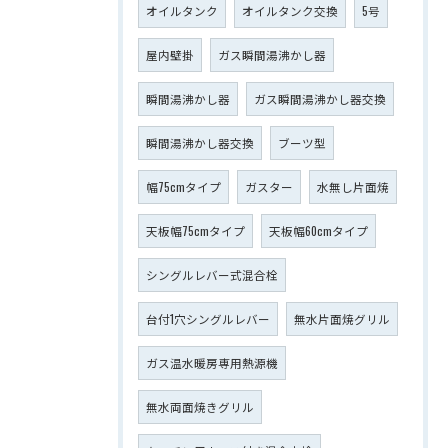
オイルタンク
オイルタンク交換
5号
屋内壁掛
ガス瞬間湯沸かし器
瞬間湯沸かし器
ガス瞬間湯沸かし器交換
瞬間湯沸かし器交換
ブーツ型
幅75cmタイプ
ガスター
水無し片面焼
天板幅75cmタイプ
天板幅60cmタイプ
シングルレバー式混合栓
台付1穴シングルレバー
無水片面焼グリル
ガス温水暖房専用熱源機
無水両面焼きグリル