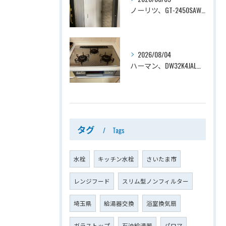
ノーリツ、GT-2450SAWX-TB→ノーリツ、GT-2470SAW-TB-1 BL 、24号、オート、PS扉内後方排気、給湯器交換工事ー埼玉県さいたま市南区鹿手袋
2026/08/04
ハーマン、DW32K4JAL→ノーリツ、N3WV6RWTP2SI、ファミ、つやめきガラストップ、天板幅60cmタイプ、ビルトインコンロ交換工事ー埼玉県さいたま市西区宮前町
タグ
Tags
水栓
キッチン水栓
さいたま市
レンジフード
スリム型ノンフィルター
埼玉県
給湯器交換
浴室換気扇
ガラストップ
石油給湯器
パロマ