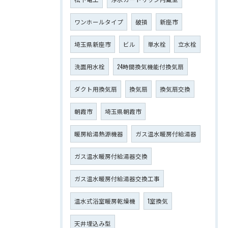
ワンホールタイプ
破損
新座市
埼玉県新座市
ビル
単水栓
立水栓
洗面用水栓
24時間換気機能付換気扇
ダクト用換気扇
換気扇
換気扇交換
朝霞市
埼玉県朝霞市
暖房給湯熱源機器
ガス温水暖房付給湯器
ガス温水暖房付給湯器交換
ガス温水暖房付給湯器交換工事
温水式浴室暖房乾燥機
1室換気
天井埋込み型