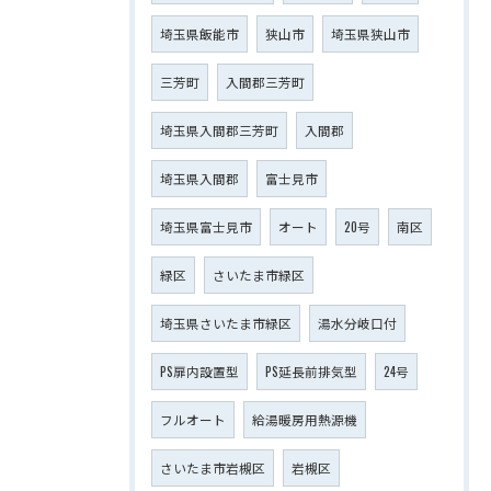
埼玉県飯能市
狭山市
埼玉県狭山市
三芳町
入間郡三芳町
埼玉県入間郡三芳町
入間郡
埼玉県入間郡
富士見市
埼玉県富士見市
オート
20号
南区
緑区
さいたま市緑区
埼玉県さいたま市緑区
湯水分岐口付
PS扉内設置型
PS延長前排気型
24号
フルオート
給湯暖房用熱源機
さいたま市岩槻区
岩槻区