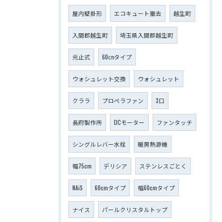
屋内壁掛形
エコキュート撤去
越生町
入間郡越生町
埼玉県入間郡越生町
元止式
60㎝タイプ
ウォシュレット交換
ウォシュレット
クララ
プロペラファン
3口
長府製作所
DCモーター
ファンタッチ
シングルレバー水栓
暖房熱源機
幅75cm
デリシア
ステンレスごとく
NAiS
60cmタイプ
幅60cmタイプ
ナイス
パールクリスタルトップ