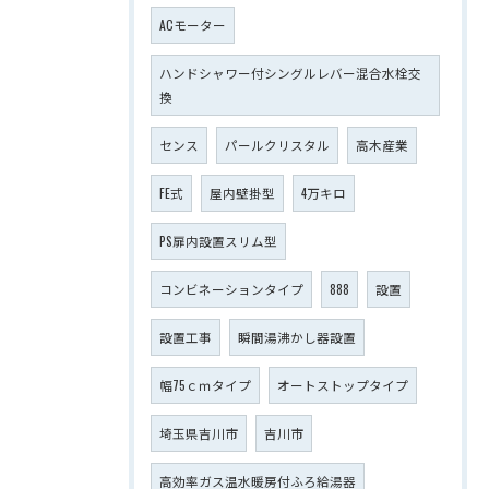
ACモーター
ハンドシャワー付シングルレバー混合水栓交
換
センス
パールクリスタル
高木産業
FE式
屋内壁掛型
4万キロ
PS扉内設置スリム型
コンビネーションタイプ
888
設置
設置工事
瞬間湯沸かし器設置
幅75ｃｍタイプ
オートストップタイプ
埼玉県吉川市
吉川市
高効率ガス温水暖房付ふろ給湯器