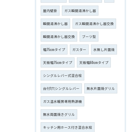
屋内壁掛
ガス瞬間湯沸かし器
瞬間湯沸かし器
ガス瞬間湯沸かし器交換
瞬間湯沸かし器交換
ブーツ型
幅75cmタイプ
ガスター
水無し片面焼
天板幅75cmタイプ
天板幅60cmタイプ
シングルレバー式混合栓
台付1穴シングルレバー
無水片面焼グリル
ガス温水暖房専用熱源機
無水両面焼きグリル
キッチン用ホース付き混合水栓