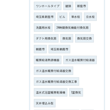
ワンホールタイプ
破損
新座市
埼玉県新座市
ビル
単水栓
立水栓
洗面用水栓
24時間換気機能付換気扇
ダクト用換気扇
換気扇
換気扇交換
朝霞市
埼玉県朝霞市
暖房給湯熱源機器
ガス温水暖房付給湯器
ガス温水暖房付給湯器交換
ガス温水暖房付給湯器交換工事
温水式浴室暖房乾燥機
1室換気
天井埋込み型