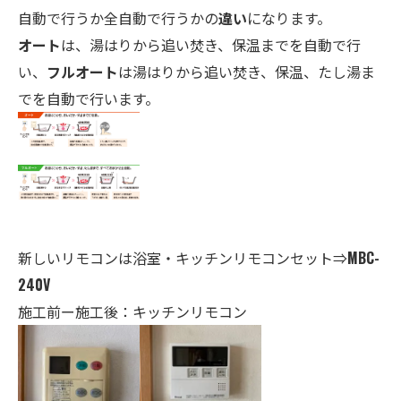
自動で行うか全自動で行うかの
違い
になります。
オート
は、湯はりから追い焚き、保温までを自動で行
い、
フルオート
は湯はりから追い焚き、保温、たし湯ま
でを自動で行います。
新しいリモコンは
浴室・キ
ッチンリモコンセット⇒
MBC-
240V
施工前ー施工後：キッチンリモコン