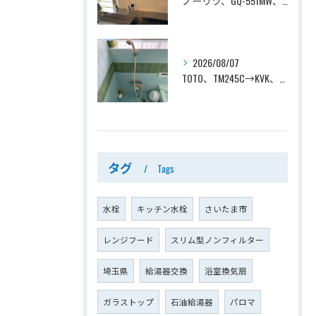
ノーリツ、GQ-551MW、5号、元止式、屋内壁掛、防熱カバー付き、瞬間湯沸かし器（小型湯沸器）設置工事ー埼玉県川口市道合
2026/08/07
TOTO、TM245C→KVK、KF800T、壁付タイプ、サーモスタット付シャワーバス水栓、浴室用水栓交換工事ー埼玉県上尾市平塚
タグ
Tags
水栓
キッチン水栓
さいたま市
レンジフード
スリム型ノンフィルター
埼玉県
給湯器交換
浴室換気扇
ガラストップ
石油給湯器
パロマ