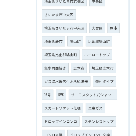
埼玉県さいたま市岩槻区
中央区
さいたま市中央区
埼玉県さいたま市中央区
大宮区
蕨市
埼玉県蕨市
鳩山町
比企郡鳩山町
埼玉県比企郡鳩山町
ホーロートップ
無水両面焼き
志木市
埼玉県志木市
ガス温水暖房付ふろ給湯器
壁付タイプ
16号
KVK
サーモスタット式シャワー
スカートソケット仕様
東京ガス
ドロップインコンロ
ステンレストップ
コンロ交換
ドロップインコンロ交換