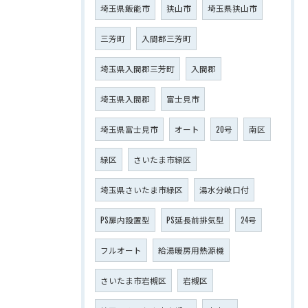
埼玉県飯能市
狭山市
埼玉県狭山市
三芳町
入間郡三芳町
埼玉県入間郡三芳町
入間郡
埼玉県入間郡
富士見市
埼玉県富士見市
オート
20号
南区
緑区
さいたま市緑区
埼玉県さいたま市緑区
湯水分岐口付
PS扉内設置型
PS延長前排気型
24号
フルオート
給湯暖房用熱源機
さいたま市岩槻区
岩槻区