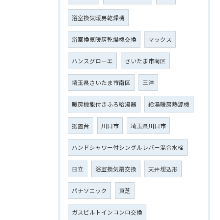
浴室換気暖房乾燥機
浴室換気暖房乾燥機交換
マックス
ハンスグローエ
さいたま市南区
埼玉県さいたま市南区
三洋
暖房機能付きふろ給湯器
給湯暖房熱源機
据置台
川口市
埼玉県川口市
ハンドシャワー付シングルレバー混合水栓
日立
浴室換気扇交換
天井埋込形
パナソニック
東芝
ガスビルトインコンロ交換