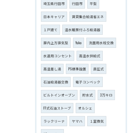
埼玉県行田市
行田市
平型
日本キャリア
賃貸集合給湯省エネ
１戸建て
温水暖房付ふろ給湯器
扉内上方排気型
Yuko
洗面用水栓交換
水道用コンセント
高温水供給式
高温差し湯
PS標準設置
直圧式
石油給湯器交換
電子コンベック
ビルトインオーブン
貯水式
3万キロ
FF式石油ストーブ
オルシェ
ラックリーナ
ヤマハ
１室換気