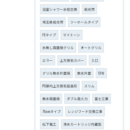
浴室シャワー水栓交換
和光市
埼玉県和光市
ツーホールタイプ
FSタイプ
マイトーン
水無し両面焼グリル
オートグリル
エラー
上方排気カバー
３口
グリル無水片面焼
無水片面
13号
PS扉内上方排気延長形
スリム
無水両面焼
ダブル高火力
富士工業
75cmタイプ
レンジフード交換工事
松下電工
浄水カートリッジ内蔵型