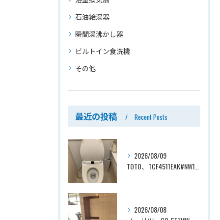
石油給湯器
瞬間湯沸かし器
ビルトイン食洗機
その他
最近の投稿
Recent Posts
2026/08/09
TOTO、TCF4511EAK#NW1→TOTO、TCF4714AK#NW1、ホワイト、瞬間式、温水洗浄便座、ウォシュレット交換工事ー埼玉県さいたま市見沼区南中野
2026/08/08