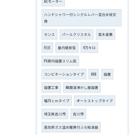
ACモーター
ハンドシャワー付シングルレバー混合水栓交
換
センス
パールクリスタル
高木産業
FE式
屋内壁掛型
4万キロ
PS扉内設置スリム型
コンビネーションタイプ
888
設置
設置工事
瞬間湯沸かし器設置
幅75ｃｍタイプ
オートストップタイプ
埼玉県吉川市
吉川市
高効率ガス温水暖房付ふろ給湯器