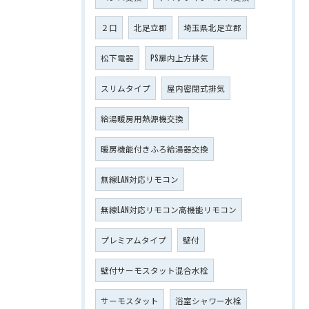
２口
北足立郡
埼玉県北足立郡
松下電器
PS扉内上方排気
スリムタイプ
屋内密閉式排気
給湯暖房用熱源機交換
暖房機能付きふろ給湯器交換
無線LAN対応リモコン
無線LAN対応リモコン高機能リモコン
プレミアムタイプ
壁付
壁付サーモスタット混合水栓
サーモスタット
浴室シャワー水栓