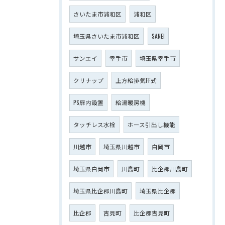
さいたま市浦和区
浦和区
埼玉県さいたま市浦和区
SANEI
サンエイ
幸手市
埼玉県幸手市
クリナップ
上方給排気FF式
PS扉内設置
給湯暖房機
タッチレス水栓
ホース引出し機能
川越市
埼玉県川越市
白岡市
埼玉県白岡市
川島町
比企郡川島町
埼玉県比企郡川島町
埼玉県比企郡
比企郡
吉見町
比企郡吉見町