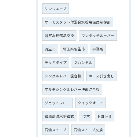
サンウエーブ
サーモスタット付混合水栓用温度制御部
浴室水栓部品交換
ワンタッチルーバー
羽生市
埼玉県羽生市
事務所
デッキタイプ
２ハンドル
シングルレバー混合栓
ホース引き出し
マルチシングルレバー洗面混合栓
ジェットフロー
クイックオート
給湯高温水供給式
1つ穴
トヨトミ
石油ストーブ
石油ストーブ交換