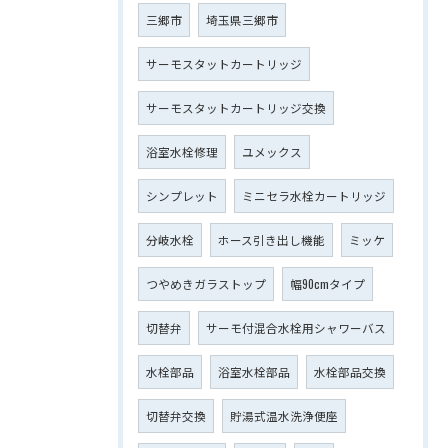
三郷市
埼玉県三郷市
サーモスタットカートリッジ
サーモスタットカートリッジ交換
浴室水栓修理
ユメックス
シンプレット
ミニセラ水栓カートリッジ
分岐水栓
ホース引き出し機能
ミッケ
つやめきガラストップ
幅90cmタイプ
切替弁
サーモ付混合水栓用シャワーバス
水栓部品
浴室水栓部品
水栓部品交換
切替弁交換
貯湯式温水洗浄便座