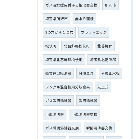
ガス温水暖房付ふろ給湯器交換
所沢市
埼玉県所沢市
無水片面焼
2つ穴から１つ穴
フラットエッジ
松伏町
北葛飾郡松伏町
北葛飾郡
埼玉県北葛飾郡松伏町
埼玉県北葛飾郡
壁貫通型給湯器
分岐金具
分岐止水栓
シングル混合栓用分岐金具
先止式
ガス瞬間湯沸器
瞬間湯沸器
小型湯沸器
小型湯沸器交換
ガス瞬間湯沸器交換
瞬間湯沸器交換