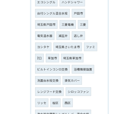
エコシングル
ハンドシャワー
台付シングル混合水栓
戸田市
埼玉県戸田市
三菱電機
三菱
電気温水器
減圧弁
逃し弁
ヨシタケ
埼玉県さいたま市
ファミ
2口
草加市
埼玉県草加市
ビルトインコンロ交換
浴槽隣接設置
洗面台水栓交換
排気カバー
レンジフード交換
シロッコファン
リッセ
桜区
西区
浄水器内蔵型シングルレバー混合水栓