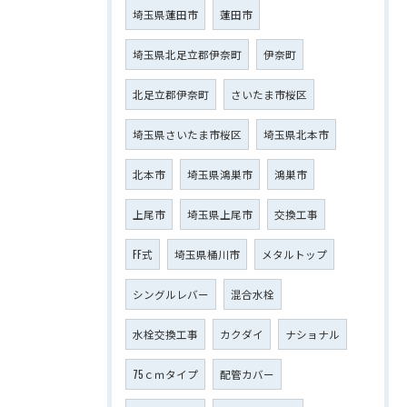
埼玉県蓮田市
蓮田市
埼玉県北足立郡伊奈町
伊奈町
北足立郡伊奈町
さいたま市桜区
埼玉県さいたま市桜区
埼玉県北本市
北本市
埼玉県鴻巣市
鴻巣市
上尾市
埼玉県上尾市
交換工事
FF式
埼玉県桶川市
メタルトップ
シングルレバー
混合水栓
水栓交換工事
カクダイ
ナショナル
75ｃｍタイプ
配管カバー