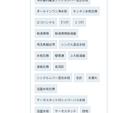
オールインワン浄水栓
キッチン水栓交換
エコハンドル
2つ穴
１つ穴
給湯専用
給湯専用給湯器
埼玉県越谷市
シングル混合水栓
水栓交換
壁貫通
ふろ給湯器
波板交換
見沼区
シングルレバー混合水栓
北区
水漏れ
浴室水栓交換
サーモスタット付シャワーバス水栓
浴室水栓
サーモスタッド
団地