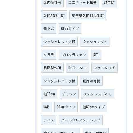
屋内壁掛形
エコキュート撤去
越生町
入間郡越生町
埼玉県入間郡越生町
元止式
60㎝タイプ
ウォシュレット交換
ウォシュレット
クララ
プロペラファン
3口
長府製作所
DCモーター
ファンタッチ
シングルレバー水栓
暖房熱源機
幅75cm
デリシア
ステンレスごとく
NAiS
60cmタイプ
幅60cmタイプ
ナイス
パールクリスタルトップ
Wワイド火力バーナー
水無し両面焼