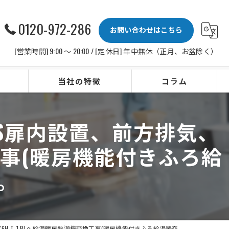
0120-972-286
お問い合わせはこちら
[営業時間] 9:00 〜 20:00 / [定休日] 年中無休（正月、お盆除く）
当社の特徴
コラム
ビルトインコンロ
S扉内設置、前方排気、
レンジフード
交換工事(暖房機能付きふろ給
水栓
。
IHクッキングヒーター
ビルトイン食洗機
1 BLへ給湯暖房熱源機交換工事(暖房機能付きふろ給湯器交換工事)をしました。