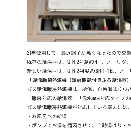
21年使用して、最近調子が悪くなったので交
既存の給湯器は、GTH-2413AWXH-T、ノーリ
新しい給湯器は、GTH-2444AWX6H-T-1 BL
「 給
（暖房機能付きふろ給湯器
湯
暖房熱源機
ガス
給湯暖房熱源機
は、給湯、自動湯はり+お
「
暖房
対応の
給湯器
」「温水
対応タイプの
暖房
ガス
給湯暖房熱源機
が対応している端末には
・お風呂への給湯
・ポンプでお湯を循環させて、自動湯はり・