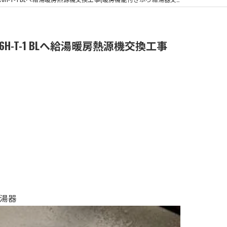
浴室換気扇
H-T-1 BLへ給湯暖房熱源機交換工事
給湯器