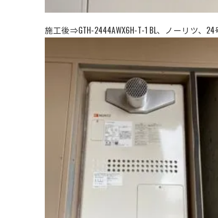
施工後⇒GTH-2444AWX6H-T-1 BL、ノーリツ