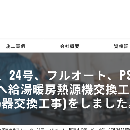
施工事例
会社概要
資格証
、24号、フルオート、P
-T-1 BLへ給湯暖房熱源機
湯器交換工事)をしました
上尾市緑丘でノーリツ、24号、フルオート、PS扉内設置、前方排気、GTH-2444AWX6H-T-