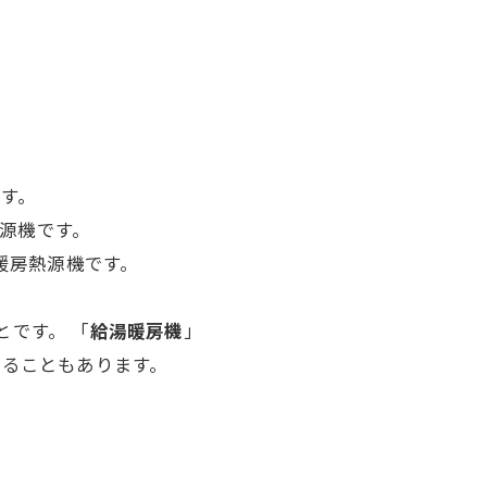
す。
熱源機
です。
暖房熱源機
です。
とです。 「
給湯暖房機
」
することもあります。