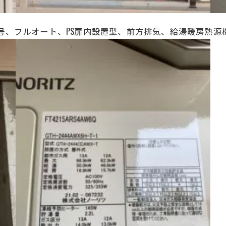
、24号、フルオート、
PS扉内設置型、前方排気、給湯暖房熱源