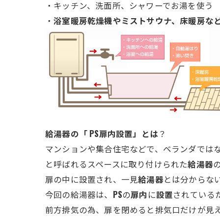
・キッチン、洗面所、シャワーでお湯を使う
・
浴室暖房乾燥機やミストサウナ、床暖房な
給湯器の「 PS扉内設置」とは
？
マンションや集合住宅などで、ベランダでは
と呼ばれるスペースに取り付けられた
給湯器
扉の中に設置され、一見
給湯器
とは分からな
今回の給湯器は、
PS
の
扉内
に
設置
されている
前方排気の為、扉を閉めると排気口だけが見