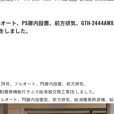
ト、PS扉内設置、前方排気、GTH-2444AWX6
)をしました。
、24号、フルオート、
PS扉内設置、前方排気、
事(
暖房機能付きふろ給湯
器
交換工事)をしました。
、フルオート、
PS扉内設置型、前方排気、給湯暖房熱源機、