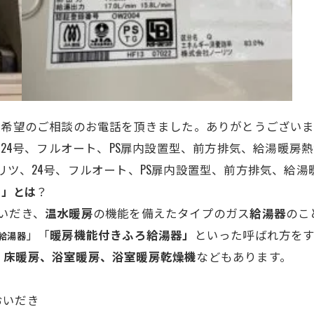
換希望のご相談のお電話を頂きました。ありがとうございま
ツ、24号、フルオート、
PS扉内設置型、前方排気、給湯暖房
、ノーリツ、24号、フルオート、
PS扉内設置型、前方排気、給湯
？
）」とは
いだき、
温水
暖房
の機能を備えたタイプのガス
給湯器
のこ
」「
暖房機能付きふろ給湯器」
といった呼ばれ方を
給湯器
、
床暖房、浴室暖房、浴室暖房乾燥機
などもあります。
おいだき