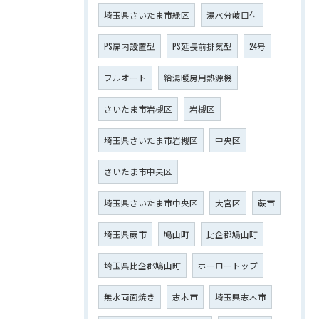
埼玉県さいたま市緑区
湯水分岐口付
PS扉内設置型
PS延長前排気型
24号
フルオート
給湯暖房用熱源機
さいたま市岩槻区
岩槻区
埼玉県さいたま市岩槻区
中央区
さいたま市中央区
埼玉県さいたま市中央区
大宮区
蕨市
埼玉県蕨市
鳩山町
比企郡鳩山町
埼玉県比企郡鳩山町
ホーロートップ
無水両面焼き
志木市
埼玉県志木市