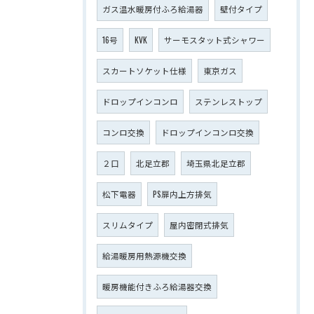
ガス温水暖房付ふろ給湯器
壁付タイプ
16号
KVK
サーモスタット式シャワー
スカートソケット仕様
東京ガス
ドロップインコンロ
ステンレストップ
コンロ交換
ドロップインコンロ交換
２口
北足立郡
埼玉県北足立郡
松下電器
PS扉内上方排気
スリムタイプ
屋内密閉式排気
給湯暖房用熱源機交換
暖房機能付きふろ給湯器交換