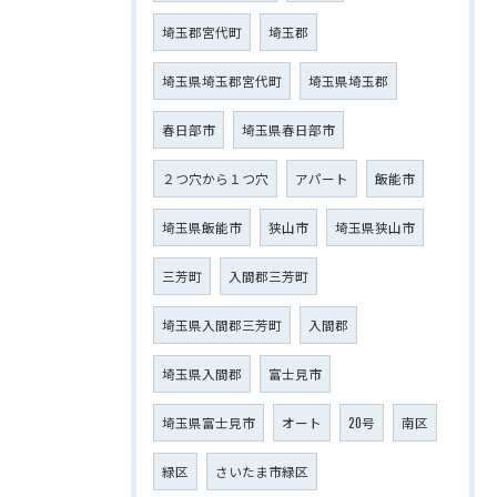
埼玉郡宮代町
埼玉郡
埼玉県埼玉郡宮代町
埼玉県埼玉郡
春日部市
埼玉県春日部市
２つ穴から１つ穴
アパート
飯能市
埼玉県飯能市
狭山市
埼玉県狭山市
三芳町
入間郡三芳町
埼玉県入間郡三芳町
入間郡
埼玉県入間郡
富士見市
埼玉県富士見市
オート
20号
南区
緑区
さいたま市緑区