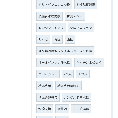
ビルトインコンロ交換
浴槽隣接設置
洗面台水栓交換
排気カバー
レンジフード交換
シロッコファン
リッセ
桜区
西区
浄水器内蔵型シングルレバー混合水栓
オールインワン浄水栓
キッチン水栓交換
エコハンドル
2つ穴
１つ穴
給湯専用
給湯専用給湯器
埼玉県越谷市
シングル混合水栓
水栓交換
壁貫通
ふろ給湯器