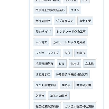
PS扉内上方排気延長形
スリム
無水両面焼
ダブル高火力
富士工業
75cmタイプ
レンジフード交換工事
松下電工
浄水カートリッジ内蔵型
ワンホールタイプ
破損
新座市
埼玉県新座市
ビル
単水栓
立水栓
洗面用水栓
24時間換気機能付換気扇
ダクト用換気扇
換気扇
換気扇交換
朝霞市
埼玉県朝霞市
暖房給湯熱源機器
ガス温水暖房付給湯器