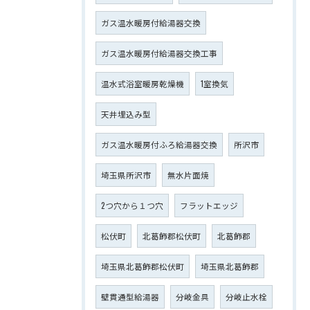
ガス温水暖房付給湯器交換
ガス温水暖房付給湯器交換工事
温水式浴室暖房乾燥機
1室換気
天井埋込み型
ガス温水暖房付ふろ給湯器交換
所沢市
埼玉県所沢市
無水片面焼
2つ穴から１つ穴
フラットエッジ
松伏町
北葛飾郡松伏町
北葛飾郡
埼玉県北葛飾郡松伏町
埼玉県北葛飾郡
壁貫通型給湯器
分岐金具
分岐止水栓