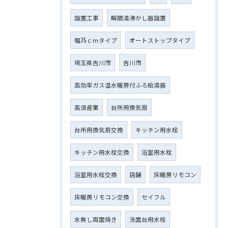
設置工事
瞬間湯沸かし器設置
幅75ｃｍタイプ
オートストップタイプ
埼玉県吉川市
吉川市
高効率ガス温水暖房付ふろ給湯器
高須産業
台所用換気扇
台所用換気扇交換
キッチン用水栓
キッチン用水栓交換
浴室用水栓
浴室用水栓交換
店舗
床暖房リモコン
床暖房リモコン交換
セイフル
水無し両面焼き
洗面台用水栓