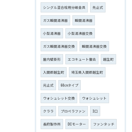
シングル混合栓用分岐金具
先止式
ガス瞬間湯沸器
瞬間湯沸器
小型湯沸器
小型湯沸器交換
ガス瞬間湯沸器交換
瞬間湯沸器交換
屋内壁掛形
エコキュート撤去
越生町
入間郡越生町
埼玉県入間郡越生町
元止式
60㎝タイプ
ウォシュレット交換
ウォシュレット
クララ
プロペラファン
3口
長府製作所
DCモーター
ファンタッチ