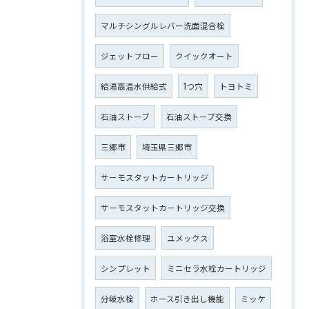
マルチシングルレバー洗面混合栓
ジェットフロー
クイックオート
給湯高温水供給式
1つ穴
トヨトミ
石油ストーブ
石油ストーブ交換
三郷市
埼玉県三郷市
サーモスタットカートリッジ
サーモスタットカートリッジ交換
浴室水栓修理
ユメックス
シンプレット
ミニセラ水栓カートリッジ
分岐水栓
ホース引き出し機能
ミッケ