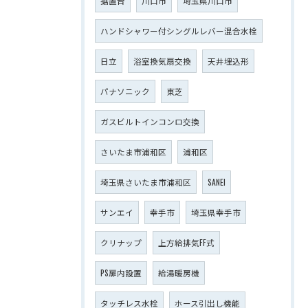
据置台
川口市
埼玉県川口市
ハンドシャワー付シングルレバー混合水栓
日立
浴室換気扇交換
天井埋込形
パナソニック
東芝
ガスビルトインコンロ交換
さいたま市浦和区
浦和区
埼玉県さいたま市浦和区
SANEI
サンエイ
幸手市
埼玉県幸手市
クリナップ
上方給排気FF式
PS扉内設置
給湯暖房機
タッチレス水栓
ホース引出し機能