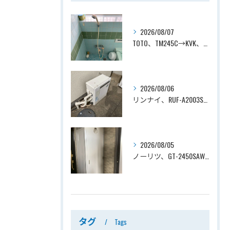
2026/08/07
TOTO、TM245C→KVK、KF800T、壁付タイプ、サーモスタット付シャワーバス水栓、浴室用水栓交換工事ー埼玉県上尾市平塚
2026/08/06
リンナイ、RUF-A2003SAG(A)→ノーリツ、GT-C2072SAR-1 BL、20号、エコジョーズ、オート、屋外据置型、給湯器交換工事ー埼玉県上尾市平塚
2026/08/05
ノーリツ、GT-2450SAWX-TB→ノーリツ、GT-2470SAW-TB-1 BL 、24号、オート、PS扉内後方排気、給湯器交換工事ー埼玉県さいたま市南区鹿手袋
タグ
Tags