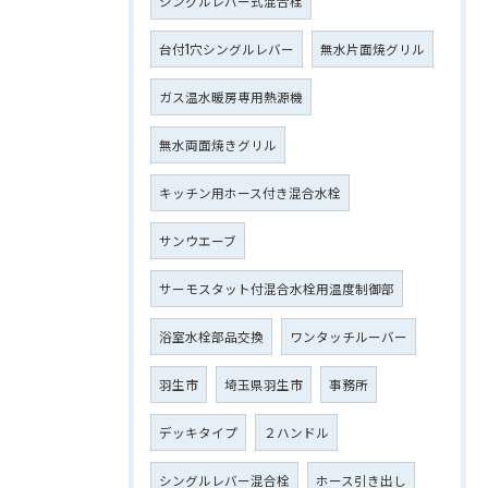
シングルレバー式混合栓
台付1穴シングルレバー
無水片面焼グリル
ガス温水暖房専用熱源機
無水両面焼きグリル
キッチン用ホース付き混合水栓
サンウエーブ
サーモスタット付混合水栓用温度制御部
浴室水栓部品交換
ワンタッチルーバー
羽生市
埼玉県羽生市
事務所
デッキタイプ
２ハンドル
シングルレバー混合栓
ホース引き出し