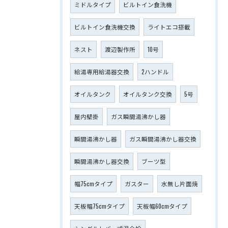
ミドルタイプ
ビルトイン食洗機
ビルトイン食洗機交換
ライトエコ搭載
ネスト
渡辺製作所
10号
給湯専用給湯器交換
2ハンドル
オイルタンク
オイルタンク交換
5号
屋内壁掛
ガス瞬間湯沸かし器
瞬間湯沸かし器
ガス瞬間湯沸かし器交換
瞬間湯沸かし器交換
ブーツ型
幅75cmタイプ
ガスター
水無し片面焼
天板幅75cmタイプ
天板幅60cmタイプ