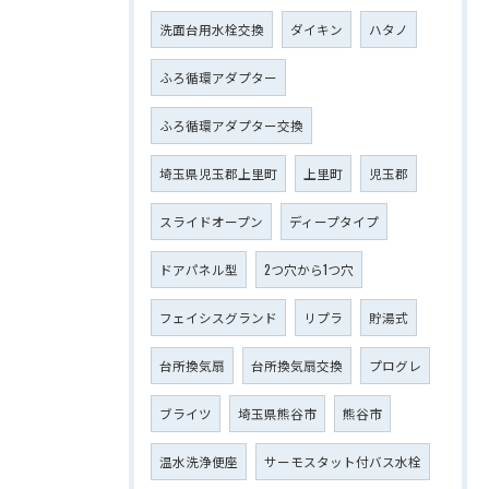
洗面台用水栓交換
ダイキン
ハタノ
ふろ循環アダプター
ふろ循環アダプター交換
埼玉県児玉郡上里町
上里町
児玉郡
スライドオープン
ディープタイプ
ドアパネル型
2つ穴から1つ穴
フェイシスグランド
リプラ
貯湯式
台所換気扇
台所換気扇交換
プログレ
ブライツ
埼玉県熊谷市
熊谷市
温水洗浄便座
サーモスタット付バス水栓