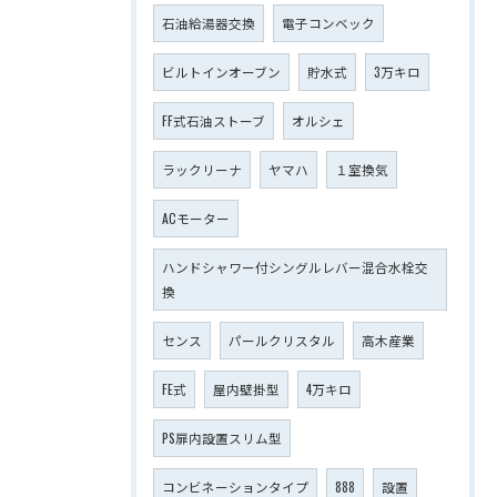
石油給湯器交換
電子コンベック
ビルトインオーブン
貯水式
3万キロ
FF式石油ストーブ
オルシェ
ラックリーナ
ヤマハ
１室換気
ACモーター
ハンドシャワー付シングルレバー混合水栓交
換
センス
パールクリスタル
高木産業
FE式
屋内壁掛型
4万キロ
PS扉内設置スリム型
コンビネーションタイプ
888
設置