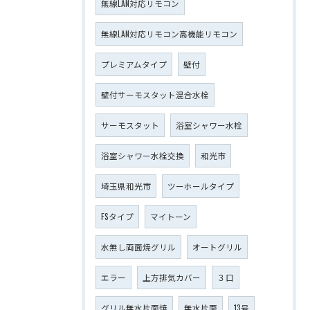
無線LAN対応リモコン
無線LAN対応リモコン高機能リモコン
プレミアムタイプ
壁付
壁付サーモスタット混合水栓
サーモスタット
浴室シャワー水栓
浴室シャワー水栓交換
和光市
埼玉県和光市
ツーホールタイプ
FSタイプ
マイトーン
水無し両面焼グリル
オートグリル
エラー
上方排気カバー
３口
グリル無水片面焼
無水片面
13号