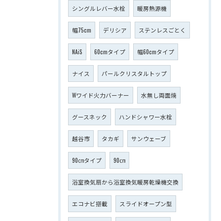
シングルレバー水栓
暖房熱源機
幅75cm
デリシア
ステンレスごとく
NAiS
60cmタイプ
幅60cmタイプ
ナイス
パールクリスタルトップ
Wワイド火力バーナー
水無し両面焼
グースネック
ハンドシャワー水栓
越谷市
タカギ
サンウェーブ
90㎝タイプ
90㎝
浴室換気扇から浴室換気暖房乾燥機交換
エコナビ搭載
スライドオープン型