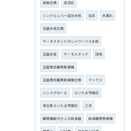
波板交換
見沼区
シングルレバー混合水栓
北区
水漏れ
浴室水栓交換
サーモスタット付シャワーバス水栓
浴室水栓
サーモスタッド
団地
浴室換気暖房乾燥機
浴室換気暖房乾燥機交換
マックス
ハンスグローエ
さいたま市南区
埼玉県さいたま市南区
三洋
暖房機能付きふろ給湯器
給湯暖房熱源機