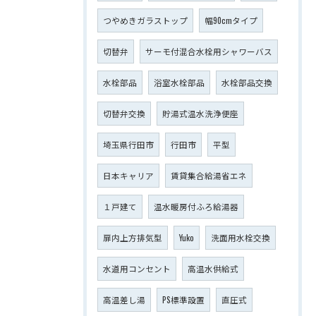
つやめきガラストップ
幅90cmタイプ
切替弁
サーモ付混合水栓用シャワーバス
水栓部品
浴室水栓部品
水栓部品交換
切替弁交換
貯湯式温水洗浄便座
埼玉県行田市
行田市
平型
日本キャリア
賃貸集合給湯省エネ
１戸建て
温水暖房付ふろ給湯器
扉内上方排気型
Yuko
洗面用水栓交換
水道用コンセント
高温水供給式
高温差し湯
PS標準設置
直圧式