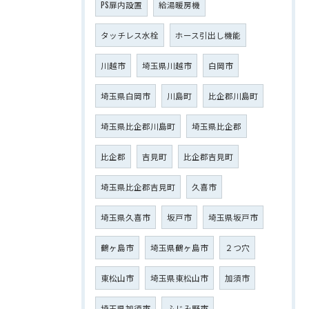
PS扉内設置
給湯暖房機
タッチレス水栓
ホース引出し機能
川越市
埼玉県川越市
白岡市
埼玉県白岡市
川島町
比企郡川島町
埼玉県比企郡川島町
埼玉県比企郡
比企郡
吉見町
比企郡吉見町
埼玉県比企郡吉見町
久喜市
埼玉県久喜市
坂戸市
埼玉県坂戸市
鶴ヶ島市
埼玉県鶴ヶ島市
２つ穴
東松山市
埼玉県東松山市
加須市
埼玉県加須市
ふじみ野市