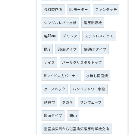
長府製作所
DCモーター
ファンタッチ
シングルレバー水栓
暖房熱源機
幅75cm
デリシア
ステンレスごとく
NAiS
60cmタイプ
幅60cmタイプ
ナイス
パールクリスタルトップ
Wワイド火力バーナー
水無し両面焼
グースネック
ハンドシャワー水栓
越谷市
タカギ
サンウェーブ
90㎝タイプ
90㎝
浴室換気扇から浴室換気暖房乾燥機交換