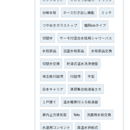
分岐水栓
ホース引き出し機能
ミッケ
つやめきガラストップ
幅90cmタイプ
切替弁
サーモ付混合水栓用シャワーバス
水栓部品
浴室水栓部品
水栓部品交換
切替弁交換
貯湯式温水洗浄便座
埼玉県行田市
行田市
平型
日本キャリア
賃貸集合給湯省エネ
１戸建て
温水暖房付ふろ給湯器
扉内上方排気型
Yuko
洗面用水栓交換
水道用コンセント
高温水供給式