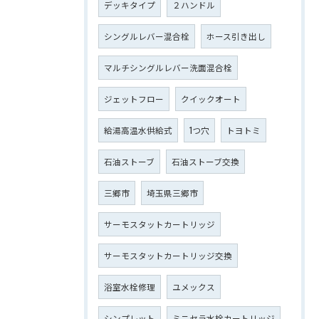
デッキタイプ
２ハンドル
シングルレバー混合栓
ホース引き出し
マルチシングルレバー洗面混合栓
ジェットフロー
クイックオート
給湯高温水供給式
1つ穴
トヨトミ
石油ストーブ
石油ストーブ交換
三郷市
埼玉県三郷市
サーモスタットカートリッジ
サーモスタットカートリッジ交換
浴室水栓修理
ユメックス
シンプレット
ミニセラ水栓カートリッジ