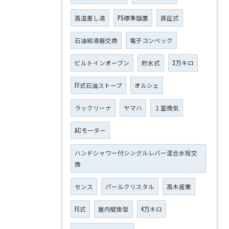
高温差し湯
PS標準設置
直圧式
石油給湯器交換
電子コンベック
ビルトインオーブン
貯水式
3万キロ
FF式石油ストーブ
オルシェ
ラックリーナ
ヤマハ
１室換気
ACモーター
ハンドシャワー付シングルレバー混合水栓交
換
センス
パールクリスタル
高木産業
FE式
屋内壁掛型
4万キロ