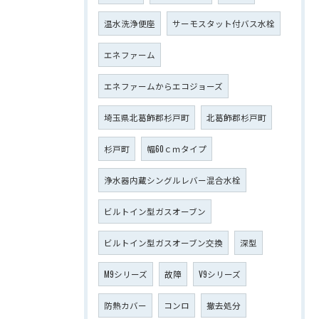
温水洗浄便座
サーモスタット付バス水栓
エネファーム
エネファームからエコジョーズ
埼玉県北葛飾郡杉戸町
北葛飾郡杉戸町
杉戸町
幅60ｃｍタイプ
浄水器内蔵シングルレバー混合水栓
ビルトイン型ガスオーブン
ビルトイン型ガスオーブン交換
深型
M9シリーズ
故障
V9シリーズ
防熱カバー
コンロ
撤去処分