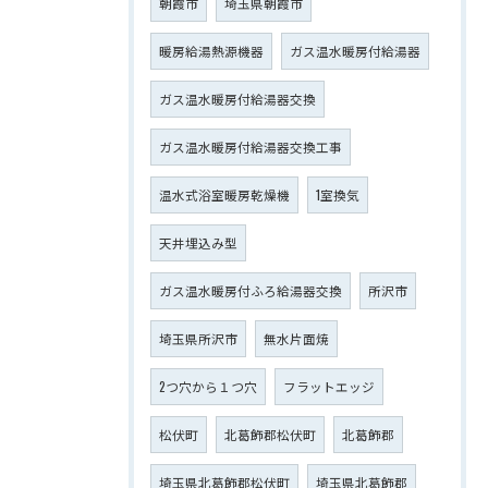
朝霞市
埼玉県朝霞市
暖房給湯熱源機器
ガス温水暖房付給湯器
ガス温水暖房付給湯器交換
ガス温水暖房付給湯器交換工事
温水式浴室暖房乾燥機
1室換気
天井埋込み型
ガス温水暖房付ふろ給湯器交換
所沢市
埼玉県所沢市
無水片面焼
2つ穴から１つ穴
フラットエッジ
松伏町
北葛飾郡松伏町
北葛飾郡
埼玉県北葛飾郡松伏町
埼玉県北葛飾郡