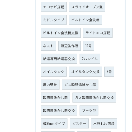
エコナビ搭載
スライドオープン型
ミドルタイプ
ビルトイン食洗機
ビルトイン食洗機交換
ライトエコ搭載
ネスト
渡辺製作所
10号
給湯専用給湯器交換
2ハンドル
オイルタンク
オイルタンク交換
5号
屋内壁掛
ガス瞬間湯沸かし器
瞬間湯沸かし器
ガス瞬間湯沸かし器交換
瞬間湯沸かし器交換
ブーツ型
幅75cmタイプ
ガスター
水無し片面焼