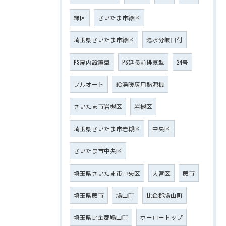
緑区
さいたま市緑区
埼玉県さいたま市緑区
湯水分岐口付
PS扉内設置型
PS延長前排気型
24号
フルオート
給湯暖房用熱源機
さいたま市岩槻区
岩槻区
埼玉県さいたま市岩槻区
中央区
さいたま市中央区
埼玉県さいたま市中央区
大宮区
蕨市
埼玉県蕨市
鳩山町
比企郡鳩山町
埼玉県比企郡鳩山町
ホーロートップ