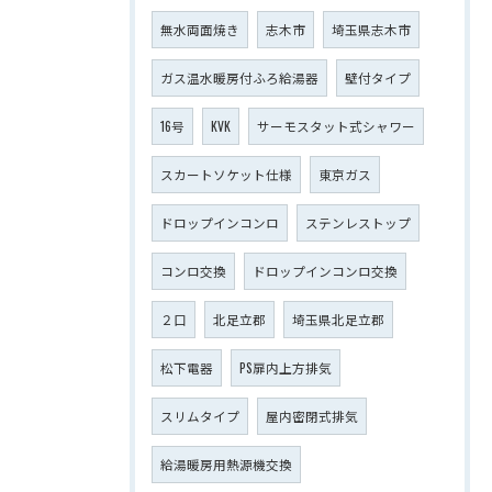
無水両面焼き
志木市
埼玉県志木市
ガス温水暖房付ふろ給湯器
壁付タイプ
16号
KVK
サーモスタット式シャワー
スカートソケット仕様
東京ガス
ドロップインコンロ
ステンレストップ
コンロ交換
ドロップインコンロ交換
２口
北足立郡
埼玉県北足立郡
松下電器
PS扉内上方排気
スリムタイプ
屋内密閉式排気
給湯暖房用熱源機交換