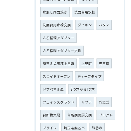
水無し両面焼き
洗面台用水栓
洗面台用水栓交換
ダイキン
ハタノ
ふろ循環アダプター
ふろ循環アダプター交換
埼玉県児玉郡上里町
上里町
児玉郡
スライドオープン
ディープタイプ
ドアパネル型
2つ穴から1つ穴
フェイシスグランド
リプラ
貯湯式
台所換気扇
台所換気扇交換
プログレ
ブライツ
埼玉県熊谷市
熊谷市