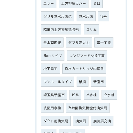
エラー
上方排気カバー
３口
グリル無水片面焼
無水片面
13号
PS扉内上方排気延長形
スリム
無水両面焼
ダブル高火力
富士工業
75cmタイプ
レンジフード交換工事
松下電工
浄水カートリッジ内蔵型
ワンホールタイプ
破損
新座市
埼玉県新座市
ビル
単水栓
立水栓
洗面用水栓
24時間換気機能付換気扇
ダクト用換気扇
換気扇
換気扇交換