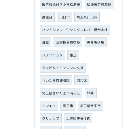
暖房機能付きふろ給湯器
給湯暖房熱源機
据置台
川口市
埼玉県川口市
ハンドシャワー付シングルレバー混合水栓
日立
浴室換気扇交換
天井埋込形
パナソニック
東芝
ガスビルトインコンロ交換
さいたま市浦和区
浦和区
埼玉県さいたま市浦和区
SANEI
サンエイ
幸手市
埼玉県幸手市
クリナップ
上方給排気FF式