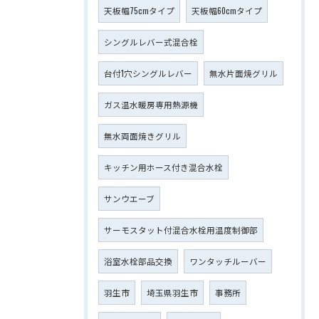
天板幅75cmタイプ
天板幅60cmタイプ
シングルレバー式混合栓
台付1穴シングルレバー
無水片面焼グリル
ガス温水暖房専用熱源機
無水両面焼きグリル
キッチン用ホース付き混合水栓
サンウエーブ
サーモスタット付混合水栓用温度制御部
浴室水栓部品交換
ワンタッチルーバー
羽生市
埼玉県羽生市
事務所