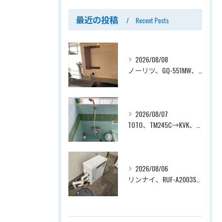
最近の投稿
Recent Posts
2026/08/08
ノーリツ、GQ-551MW、5号、元止式、屋内壁掛、防熱カバー付き、瞬間湯沸かし器（小型湯沸器）設置工事ー埼玉県川口市道合
2026/08/07
TOTO、TM245C→KVK、KF800T、壁付タイプ、サーモスタット付シャワーバス水栓、浴室用水栓交換工事ー埼玉県上尾市平塚
2026/08/06
リンナイ、RUF-A2003SAG(A)→ノーリツ、GT-C2072SAR-1 BL、20号、エコジョーズ、オート、屋外据置型、給湯器交換工事ー埼玉県上尾市平塚