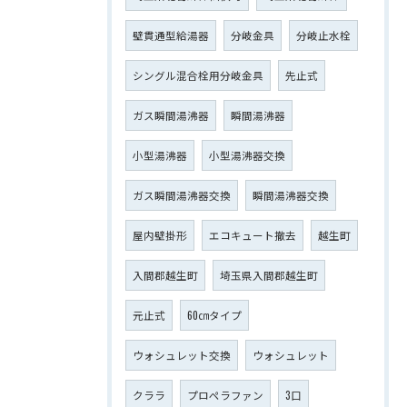
壁貫通型給湯器
分岐金具
分岐止水栓
シングル混合栓用分岐金具
先止式
ガス瞬間湯沸器
瞬間湯沸器
小型湯沸器
小型湯沸器交換
ガス瞬間湯沸器交換
瞬間湯沸器交換
屋内壁掛形
エコキュート撤去
越生町
入間郡越生町
埼玉県入間郡越生町
元止式
60㎝タイプ
ウォシュレット交換
ウォシュレット
クララ
プロペラファン
3口