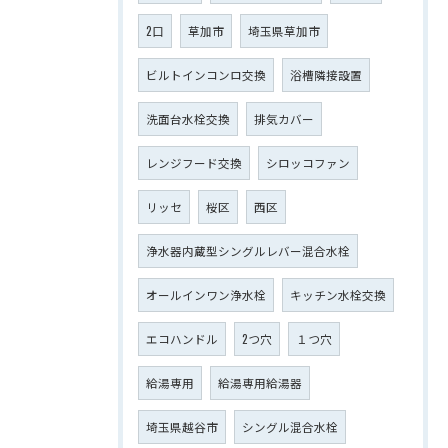
2口
草加市
埼玉県草加市
ビルトインコンロ交換
浴槽隣接設置
洗面台水栓交換
排気カバー
レンジフード交換
シロッコファン
リッセ
桜区
西区
浄水器内蔵型シングルレバー混合水栓
オールインワン浄水栓
キッチン水栓交換
エコハンドル
2つ穴
１つ穴
給湯専用
給湯専用給湯器
埼玉県越谷市
シングル混合水栓