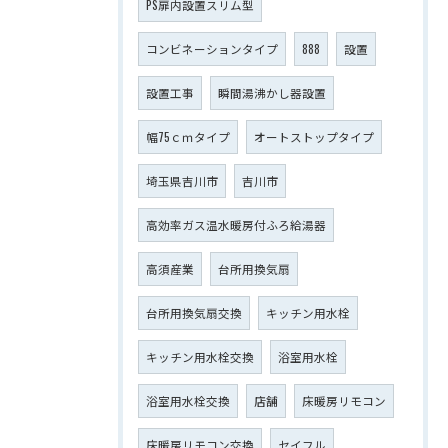
PS扉内設置スリム型
コンビネーションタイプ
888
設置
設置工事
瞬間湯沸かし器設置
幅75ｃｍタイプ
オートストップタイプ
埼玉県吉川市
吉川市
高効率ガス温水暖房付ふろ給湯器
高須産業
台所用換気扇
台所用換気扇交換
キッチン用水栓
キッチン用水栓交換
浴室用水栓
浴室用水栓交換
店舗
床暖房リモコン
床暖房リモコン交換
セイフル