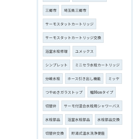
三郷市
埼玉県三郷市
サーモスタットカートリッジ
サーモスタットカートリッジ交換
浴室水栓修理
ユメックス
シンプレット
ミニセラ水栓カートリッジ
分岐水栓
ホース引き出し機能
ミッケ
つやめきガラストップ
幅90cmタイプ
切替弁
サーモ付混合水栓用シャワーバス
水栓部品
浴室水栓部品
水栓部品交換
切替弁交換
貯湯式温水洗浄便座