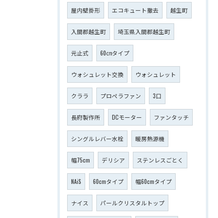
屋内壁掛形
エコキュート撤去
越生町
入間郡越生町
埼玉県入間郡越生町
元止式
60㎝タイプ
ウォシュレット交換
ウォシュレット
クララ
プロペラファン
3口
長府製作所
DCモーター
ファンタッチ
シングルレバー水栓
暖房熱源機
幅75cm
デリシア
ステンレスごとく
NAiS
60cmタイプ
幅60cmタイプ
ナイス
パールクリスタルトップ