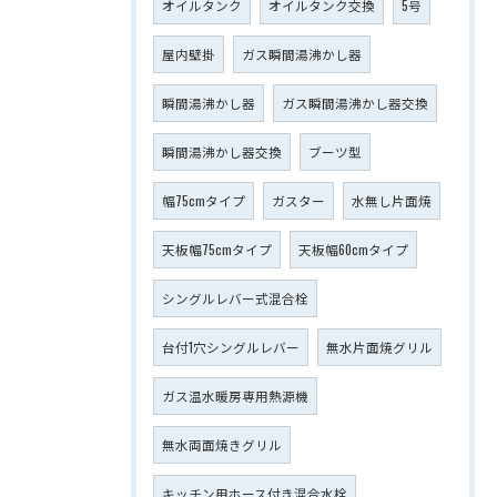
オイルタンク
オイルタンク交換
5号
屋内壁掛
ガス瞬間湯沸かし器
瞬間湯沸かし器
ガス瞬間湯沸かし器交換
瞬間湯沸かし器交換
ブーツ型
幅75cmタイプ
ガスター
水無し片面焼
天板幅75cmタイプ
天板幅60cmタイプ
シングルレバー式混合栓
台付1穴シングルレバー
無水片面焼グリル
ガス温水暖房専用熱源機
無水両面焼きグリル
キッチン用ホース付き混合水栓