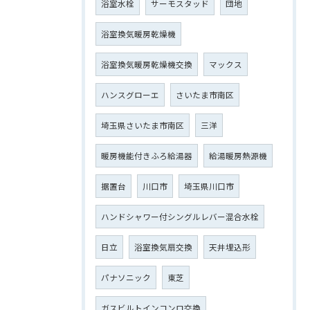
浴室水栓
サーモスタッド
団地
浴室換気暖房乾燥機
浴室換気暖房乾燥機交換
マックス
ハンスグローエ
さいたま市南区
埼玉県さいたま市南区
三洋
暖房機能付きふろ給湯器
給湯暖房熱源機
据置台
川口市
埼玉県川口市
ハンドシャワー付シングルレバー混合水栓
日立
浴室換気扇交換
天井埋込形
パナソニック
東芝
ガスビルトインコンロ交換