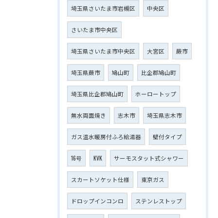
埼玉県さいたま市岩槻区
中央区
さいたま市中央区
埼玉県さいたま市中央区
大宮区
蕨市
埼玉県蕨市
鳩山町
比企郡鳩山町
埼玉県比企郡鳩山町
ホーロートップ
無水両面焼き
志木市
埼玉県志木市
ガス温水暖房付ふろ給湯器
壁付タイプ
16号
KVK
サーモスタット式シャワー
スカートソケット仕様
東京ガス
ドロップインコンロ
ステンレストップ