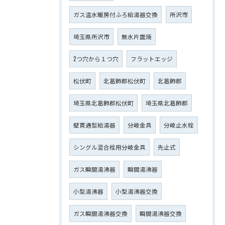
ガス温水暖房付ふろ給湯器交換
所沢市
埼玉県所沢市
無水片面焼
2つ穴から１つ穴
フラットエッジ
松伏町
北葛飾郡松伏町
北葛飾郡
埼玉県北葛飾郡松伏町
埼玉県北葛飾郡
壁貫通型給湯器
分岐金具
分岐止水栓
シングル混合栓用分岐金具
先止式
ガス瞬間湯沸器
瞬間湯沸器
小型湯沸器
小型湯沸器交換
ガス瞬間湯沸器交換
瞬間湯沸器交換