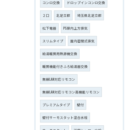
コンロ交換
ドロップインコンロ交換
２口
北足立郡
埼玉県北足立郡
松下電器
PS扉内上方排気
スリムタイプ
屋内密閉式排気
給湯暖房用熱源機交換
暖房機能付きふろ給湯器交換
無線LAN対応リモコン
無線LAN対応リモコン高機能リモコン
プレミアムタイプ
壁付
壁付サーモスタット混合水栓