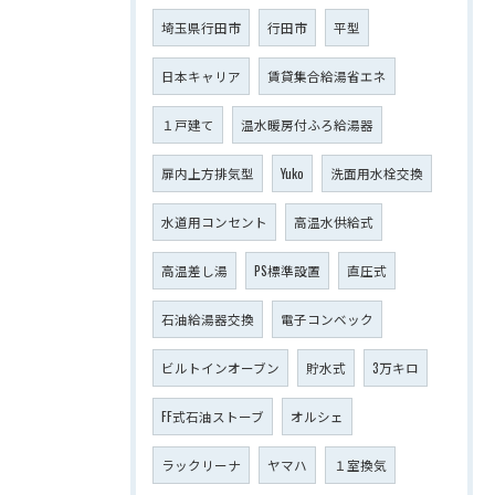
埼玉県行田市
行田市
平型
日本キャリア
賃貸集合給湯省エネ
１戸建て
温水暖房付ふろ給湯器
扉内上方排気型
Yuko
洗面用水栓交換
水道用コンセント
高温水供給式
高温差し湯
PS標準設置
直圧式
石油給湯器交換
電子コンベック
ビルトインオーブン
貯水式
3万キロ
FF式石油ストーブ
オルシェ
ラックリーナ
ヤマハ
１室換気