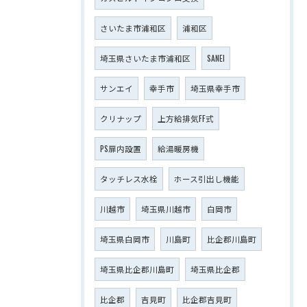
さいたま市浦和区
浦和区
埼玉県さいたま市浦和区
SANEI
サンエイ
幸手市
埼玉県幸手市
クリナップ
上方給排気FF式
PS扉内設置
給湯暖房機
タッチレス水栓
ホース引出し機能
川越市
埼玉県川越市
白岡市
埼玉県白岡市
川島町
比企郡川島町
埼玉県比企郡川島町
埼玉県比企郡
比企郡
吉見町
比企郡吉見町