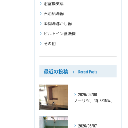
浴室換気扇
石油給湯器
瞬間湯沸かし器
ビルトイン食洗機
その他
最近の投稿
Recent Posts
2026/08/08
ノーリツ、GQ-551MW、5号、元止式、屋内壁掛、防熱カバー付き、瞬間湯沸かし器（小型湯沸器）設置工事ー埼玉県川口市道合
2026/08/07