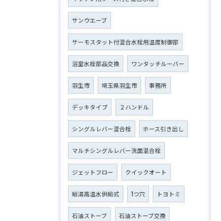
サンウエーブ
サーモスタット付混合水栓用温度制御部
浴室水栓部品交換
ワンタッチルーバー
羽生市
埼玉県羽生市
事務所
デッキタイプ
２ハンドル
シングルレバー混合栓
ホース引き出し
マルチシングルレバー洗面混合栓
ジェットフロー
クイックオート
給湯高温水供給式
1つ穴
トヨトミ
石油ストーブ
石油ストーブ交換