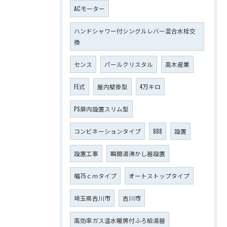
ACモーター
ハンドシャワー付シングルレバー混合水栓交
換
センス
パールクリスタル
高木産業
FE式
屋内壁掛型
4万キロ
PS扉内設置スリム型
コンビネーションタイプ
888
設置
設置工事
瞬間湯沸かし器設置
幅75ｃｍタイプ
オートストップタイプ
埼玉県吉川市
吉川市
高効率ガス温水暖房付ふろ給湯器