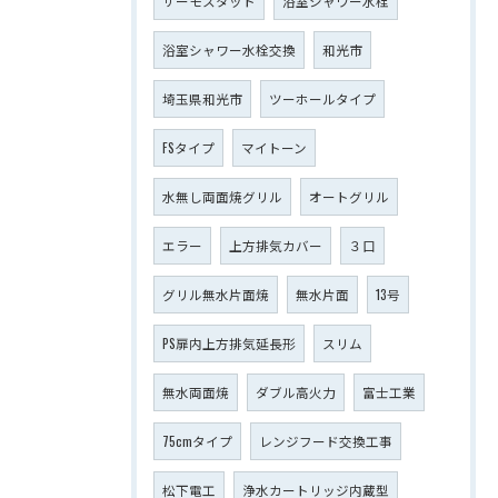
サーモスタット
浴室シャワー水栓
浴室シャワー水栓交換
和光市
埼玉県和光市
ツーホールタイプ
FSタイプ
マイトーン
水無し両面焼グリル
オートグリル
エラー
上方排気カバー
３口
グリル無水片面焼
無水片面
13号
PS扉内上方排気延長形
スリム
無水両面焼
ダブル高火力
富士工業
75cmタイプ
レンジフード交換工事
松下電工
浄水カートリッジ内蔵型