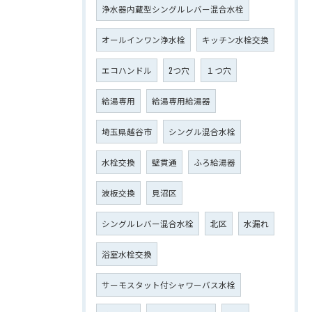
浄水器内蔵型シングルレバー混合水栓
オールインワン浄水栓
キッチン水栓交換
エコハンドル
2つ穴
１つ穴
給湯専用
給湯専用給湯器
埼玉県越谷市
シングル混合水栓
水栓交換
壁貫通
ふろ給湯器
波板交換
見沼区
シングルレバー混合水栓
北区
水漏れ
浴室水栓交換
サーモスタット付シャワーバス水栓