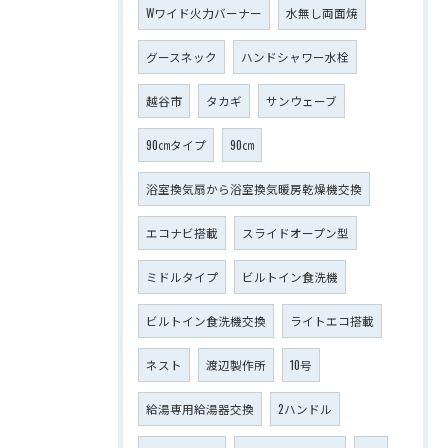
Wワイド火力バーナー
水無し両面焼
グースネック
ハンドシャワー水栓
越谷市
タカギ
サンウェーブ
90㎝タイプ
90㎝
浴室換気扇から浴室換気暖房乾燥機交換
エコナビ搭載
スライドオープン型
ミドルタイプ
ビルトイン食洗機
ビルトイン食洗機交換
ライトエコ搭載
ネスト
渡辺製作所
10号
給湯専用給湯器交換
2ハンドル