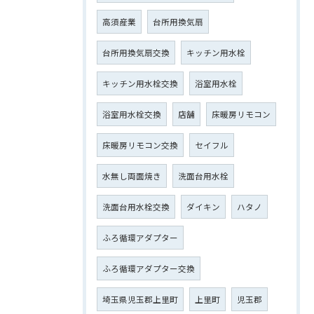
高須産業
台所用換気扇
台所用換気扇交換
キッチン用水栓
キッチン用水栓交換
浴室用水栓
浴室用水栓交換
店舗
床暖房リモコン
床暖房リモコン交換
セイフル
水無し両面焼き
洗面台用水栓
洗面台用水栓交換
ダイキン
ハタノ
ふろ循環アダプター
ふろ循環アダプター交換
埼玉県児玉郡上里町
上里町
児玉郡