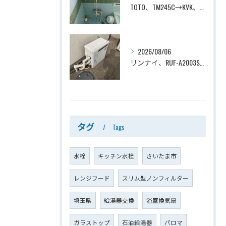
TOTO、TM245C→KVK、KF800T、壁付タイプ、サーモスタット付シャワーバス水栓、浴室用水栓交換工事ー埼玉県上尾市平塚
2026/08/06
リンナイ、RUF-A2003SAG(A)→ノーリツ、GT-C2072SAR-1 BL、20号、エコジョーズ、オート、屋外据置型、給湯器交換工事ー埼玉県上尾市平塚
タグ
Tags
水栓
キッチン水栓
さいたま市
レンジフード
スリム型ノンフィルター
埼玉県
給湯器交換
浴室換気扇
ガラストップ
石油給湯器
パロマ