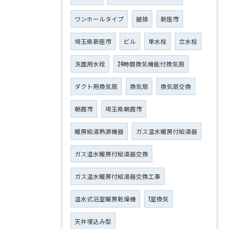
ワンホールタイプ
破損
新座市
埼玉県新座市
ビル
単水栓
立水栓
洗面用水栓
24時間換気機能付換気扇
ダクト用換気扇
換気扇
換気扇交換
朝霞市
埼玉県朝霞市
暖房給湯熱源機器
ガス温水暖房付給湯器
ガス温水暖房付給湯器交換
ガス温水暖房付給湯器交換工事
温水式浴室暖房乾燥機
1室換気
天井埋込み型