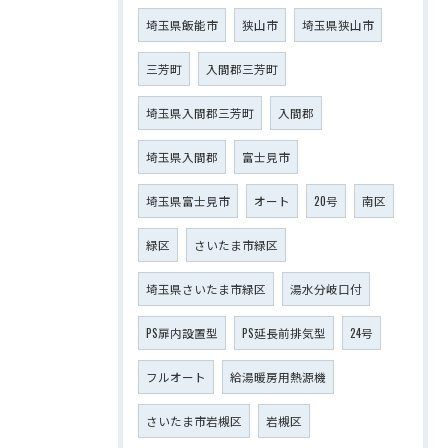
埼玉県飯能市
狭山市
埼玉県狭山市
三芳町
入間郡三芳町
埼玉県入間郡三芳町
入間郡
埼玉県入間郡
富士見市
埼玉県富士見市
オート
20号
南区
緑区
さいたま市緑区
埼玉県さいたま市緑区
湯水分岐口付
PS扉内設置型
PS延長前排気型
24号
フルオート
給湯暖房用熱源機
さいたま市岩槻区
岩槻区