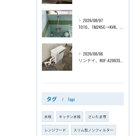
2026/08/07
TOTO、TM245C→KVK、KF800T、壁付タイプ、サーモスタット付シャワーバス水栓、浴室用水栓交換工事ー埼玉県上尾市平塚
2026/08/06
リンナイ、RUF-A2003SAG(A)→ノーリツ、GT-C2072SAR-1 BL、20号、エコジョーズ、オート、屋外据置型、給湯器交換工事ー埼玉県上尾市平塚
タグ
Tags
水栓
キッチン水栓
さいたま市
レンジフード
スリム型ノンフィルター