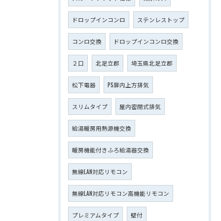
ドロップインコンロ
ステンレストップ
コンロ交換
ドロップインコンロ交換
２口
北足立郡
埼玉県北足立郡
松下電器
PS扉内上方排気
スリムタイプ
屋内密閉式排気
給湯暖房用熱源機交換
暖房機能付きふろ給湯器交換
無線LAN対応リモコン
無線LAN対応リモコン高機能リモコン
プレミアムタイプ
壁付