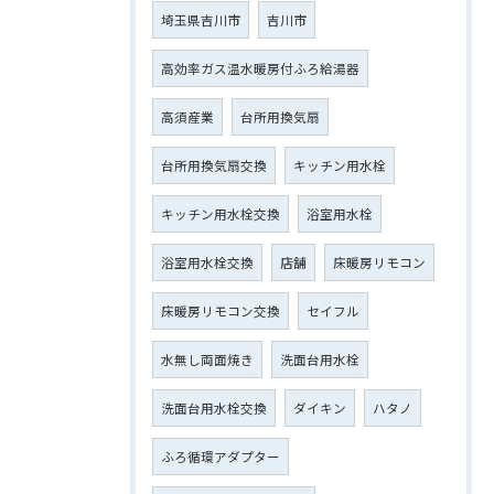
埼玉県吉川市
吉川市
高効率ガス温水暖房付ふろ給湯器
高須産業
台所用換気扇
台所用換気扇交換
キッチン用水栓
キッチン用水栓交換
浴室用水栓
浴室用水栓交換
店舗
床暖房リモコン
床暖房リモコン交換
セイフル
水無し両面焼き
洗面台用水栓
洗面台用水栓交換
ダイキン
ハタノ
ふろ循環アダプター