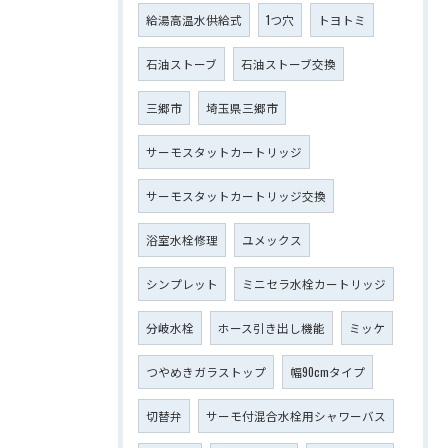
給湯高温水供給式
1つ穴
トヨトミ
石油ストーブ
石油ストーブ交換
三郷市
埼玉県三郷市
サーモスタットカートリッジ
サーモスタットカートリッジ交換
浴室水栓修理
ユメックス
シンプレット
ミニセラ水栓カートリッジ
分岐水栓
ホース引き出し機能
ミッケ
つやめきガラストップ
幅90cmタイプ
切替弁
サーモ付混合水栓用シャワーバス