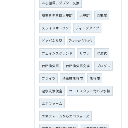
ふろ循環アダプター交換
埼玉県児玉郡上里町
上里町
児玉郡
スライドオープン
ディープタイプ
ドアパネル型
2つ穴から1つ穴
フェイシスグランド
リプラ
貯湯式
台所換気扇
台所換気扇交換
プログレ
ブライツ
埼玉県熊谷市
熊谷市
温水洗浄便座
サーモスタット付バス水栓
エネファーム
エネファームからエコジョーズ