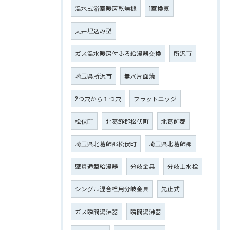
温水式浴室暖房乾燥機
1室換気
天井埋込み型
ガス温水暖房付ふろ給湯器交換
所沢市
埼玉県所沢市
無水片面焼
2つ穴から１つ穴
フラットエッジ
松伏町
北葛飾郡松伏町
北葛飾郡
埼玉県北葛飾郡松伏町
埼玉県北葛飾郡
壁貫通型給湯器
分岐金具
分岐止水栓
シングル混合栓用分岐金具
先止式
ガス瞬間湯沸器
瞬間湯沸器