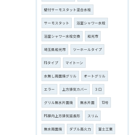
壁付サーモスタット混合水栓
サーモスタット
浴室シャワー水栓
浴室シャワー水栓交換
和光市
埼玉県和光市
ツーホールタイプ
FSタイプ
マイトーン
水無し両面焼グリル
オートグリル
エラー
上方排気カバー
３口
グリル無水片面焼
無水片面
13号
PS扉内上方排気延長形
スリム
無水両面焼
ダブル高火力
富士工業