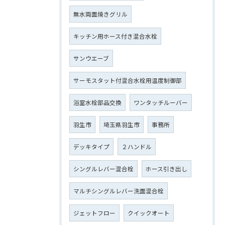
無水両面焼きグリル
キッチン用ホース付き混合水栓
サンウエーブ
サーモスタット付混合水栓用温度制御部
浴室水栓部品交換
ワンタッチルーバー
羽生市
埼玉県羽生市
事務所
デッキタイプ
２ハンドル
シングルレバー混合栓
ホース引き出し
マルチシングルレバー洗面混合栓
ジェットフロー
クイックオート