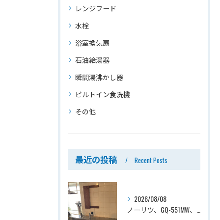
レンジフード
水栓
浴室換気扇
石油給湯器
瞬間湯沸かし器
ビルトイン食洗機
その他
最近の投稿
Recent Posts
2026/08/08
ノーリツ、GQ-551MW、5号、元止式、屋内壁掛、防熱カバー付き、瞬間湯沸かし器（小型湯沸器）設置工事ー埼玉県川口市道合