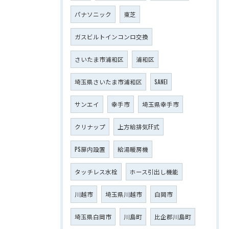
パナソニック
東芝
ガスビルトインコンロ交換
さいたま市浦和区
浦和区
埼玉県さいたま市浦和区
SANEI
サンエイ
幸手市
埼玉県幸手市
クリナップ
上方給排気FF式
PS扉内設置
給湯暖房機
タッチレス水栓
ホース引出し機能
川越市
埼玉県川越市
白岡市
埼玉県白岡市
川島町
比企郡川島町