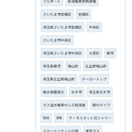
フルオート
給湯暖房用熱源機
さいたま市岩槻区
岩槻区
埼玉県さいたま市岩槻区
中央区
さいたま市中央区
埼玉県さいたま市中央区
大宮区
蕨市
埼玉県蕨市
鳩山町
比企郡鳩山町
埼玉県比企郡鳩山町
ホーロートップ
無水両面焼き
志木市
埼玉県志木市
ガス温水暖房付ふろ給湯器
壁付タイプ
16号
KVK
サーモスタット式シャワー
スカートソケット仕様
東京ガス