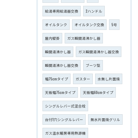
給湯専用給湯器交換
2ハンドル
オイルタンク
オイルタンク交換
5号
屋内壁掛
ガス瞬間湯沸かし器
瞬間湯沸かし器
ガス瞬間湯沸かし器交換
瞬間湯沸かし器交換
ブーツ型
幅75cmタイプ
ガスター
水無し片面焼
天板幅75cmタイプ
天板幅60cmタイプ
シングルレバー式混合栓
台付1穴シングルレバー
無水片面焼グリル
ガス温水暖房専用熱源機