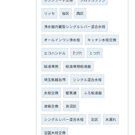
リッセ
桜区
西区
浄水器内蔵型シングルレバー混合水栓
オールインワン浄水栓
キッチン水栓交換
エコハンドル
2つ穴
１つ穴
給湯専用
給湯専用給湯器
埼玉県越谷市
シングル混合水栓
水栓交換
壁貫通
ふろ給湯器
波板交換
見沼区
シングルレバー混合水栓
北区
水漏れ
浴室水栓交換