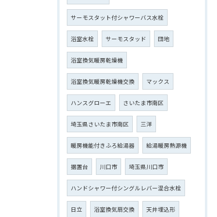
サーモスタット付シャワーバス水栓
浴室水栓
サーモスタッド
団地
浴室換気暖房乾燥機
浴室換気暖房乾燥機交換
マックス
ハンスグローエ
さいたま市南区
埼玉県さいたま市南区
三洋
暖房機能付きふろ給湯器
給湯暖房熱源機
据置台
川口市
埼玉県川口市
ハンドシャワー付シングルレバー混合水栓
日立
浴室換気扇交換
天井埋込形