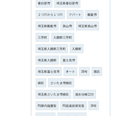
春日部市
埼玉県春日部市
２つ穴から１つ穴
アパート
飯能市
埼玉県飯能市
狭山市
埼玉県狭山市
三芳町
入間郡三芳町
埼玉県入間郡三芳町
入間郡
埼玉県入間郡
富士見市
埼玉県富士見市
オート
20号
南区
緑区
さいたま市緑区
埼玉県さいたま市緑区
湯水分岐口付
PS扉内設置型
PS延長前排気型
24号