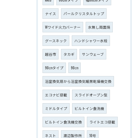
ナイス
パールクリスタルトップ
Wワイド火力バーナー
水無し両面焼
グースネック
ハンドシャワー水栓
越谷市
タカギ
サンウェーブ
90㎝タイプ
90㎝
浴室換気扇から浴室換気暖房乾燥機交換
エコナビ搭載
スライドオープン型
ミドルタイプ
ビルトイン食洗機
ビルトイン食洗機交換
ライトエコ搭載
ネスト
渡辺製作所
10号