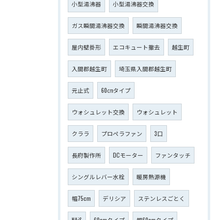
小型湯沸器
小型湯沸器交換
ガス瞬間湯沸器交換
瞬間湯沸器交換
屋内壁掛形
エコキュート撤去
越生町
入間郡越生町
埼玉県入間郡越生町
元止式
60㎝タイプ
ウォシュレット交換
ウォシュレット
クララ
プロペラファン
3口
長府製作所
DCモーター
ファンタッチ
シングルレバー水栓
暖房熱源機
幅75cm
デリシア
ステンレスごとく
NAiS
60cmタイプ
幅60cmタイプ