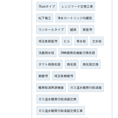
75cmタイプ
レンジフード交換工事
松下電工
浄水カートリッジ内蔵型
ワンホールタイプ
破損
新座市
埼玉県新座市
ビル
単水栓
立水栓
洗面用水栓
24時間換気機能付換気扇
ダクト用換気扇
換気扇
換気扇交換
朝霞市
埼玉県朝霞市
暖房給湯熱源機器
ガス温水暖房付給湯器
ガス温水暖房付給湯器交換
ガス温水暖房付給湯器交換工事