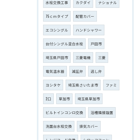
水栓交換工事
カクダイ
ナショナル
75ｃｍタイプ
配管カバー
エコシングル
ハンドシャワー
台付シングル混合水栓
戸田市
埼玉県戸田市
三菱電機
三菱
電気温水器
減圧弁
逃し弁
ヨシタケ
埼玉県さいたま市
ファミ
2口
草加市
埼玉県草加市
ビルトインコンロ交換
浴槽隣接設置
洗面台水栓交換
排気カバー
レンジフード交換
シロッコファン