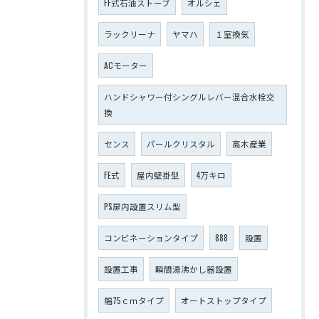
FF式石油ストーブ
オルシェ
ラックリーナ
ヤマハ
１室換気
ACモーター
ハンドシャワー付シングルレバー混合水栓交
換
センス
パールクリスタル
高木産業
FE式
屋内壁掛型
4万キロ
PS扉内設置スリム型
コンビネーションタイプ
888
設置
設置工事
瞬間湯沸かし器設置
幅75ｃｍタイプ
オートストップタイプ