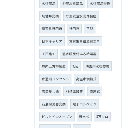
水栓部品
浴室水栓部品
水栓部品交換
切替弁交換
貯湯式温水洗浄便座
埼玉県行田市
行田市
平型
日本キャリア
賃貸集合給湯省エネ
１戸建て
温水暖房付ふろ給湯器
扉内上方排気型
Yuko
洗面用水栓交換
水道用コンセント
高温水供給式
高温差し湯
PS標準設置
直圧式
石油給湯器交換
電子コンベック
ビルトインオーブン
貯水式
3万キロ