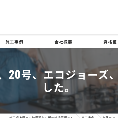
施工事例
会社概要
資格証
、20号、エコジョーズ
した。
埼玉県上尾市の給湯器なら街の給湯器屋さん
施工事例
上尾市で、