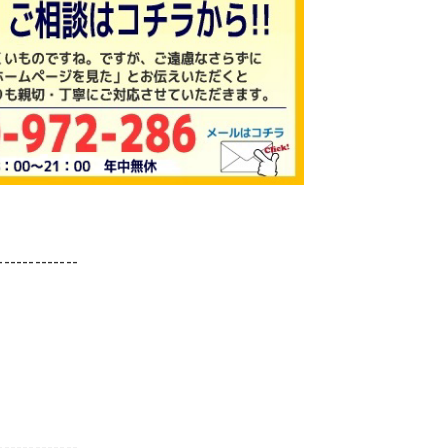
-------------
-------------