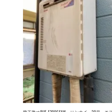
施工後⇒RUF-E2006SAW、リンナイ、20号