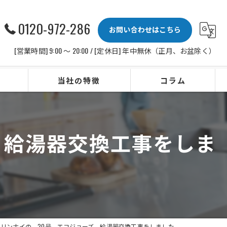
0120-972-286
お問い合わせはこちら
[営業時間] 9:00 〜 20:00 / [定休日] 年中無休（正月、お盆除く）
当社の特徴
コラム
ビルトインコンロ
、給湯器交換工事をしま
レンジフード
水栓
IHクッキングヒーター
ビルトイン食洗機
リンナイの、20号、エコジョーズ、給湯器交換工事をしました。