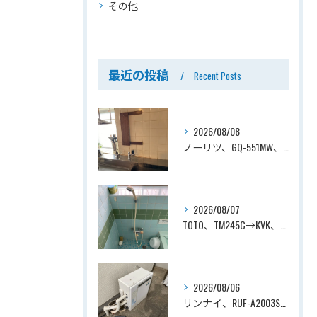
その他
最近の投稿
Recent Posts
2026/08/08
ノーリツ、GQ-551MW、5号、元止式、屋内壁掛、防熱カバー付き、瞬間湯沸かし器（小型湯沸器）設置工事ー埼玉県川口市道合
2026/08/07
TOTO、TM245C→KVK、KF800T、壁付タイプ、サーモスタット付シャワーバス水栓、浴室用水栓交換工事ー埼玉県上尾市平塚
2026/08/06
リンナイ、RUF-A2003SAG(A)→ノーリツ、GT-C2072SAR-1 BL、20号、エコジョーズ、オート、屋外据置型、給湯器交換工事ー埼玉県上尾市平塚