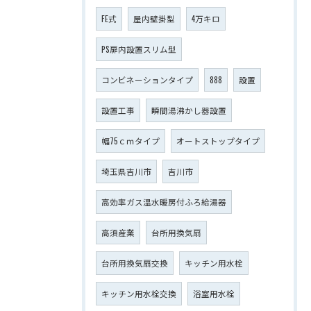
FE式
屋内壁掛型
4万キロ
PS扉内設置スリム型
コンビネーションタイプ
888
設置
設置工事
瞬間湯沸かし器設置
幅75ｃｍタイプ
オートストップタイプ
埼玉県吉川市
吉川市
高効率ガス温水暖房付ふろ給湯器
高須産業
台所用換気扇
台所用換気扇交換
キッチン用水栓
キッチン用水栓交換
浴室用水栓