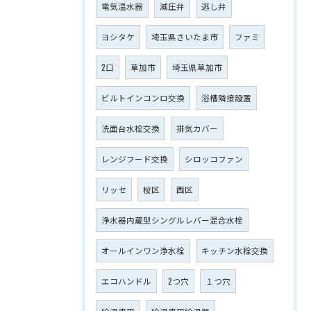
電気温水器
減圧弁
逃し弁
ヨシタケ
埼玉県さいたま市
ファミ
2口
草加市
埼玉県草加市
ビルトインコンロ交換
浴槽隣接設置
洗面台水栓交換
排気カバー
レンジフード交換
シロッコファン
リッセ
桜区
西区
浄水器内蔵型シングルレバー混合水栓
オールインワン浄水栓
キッチン水栓交換
エコハンドル
2つ穴
１つ穴