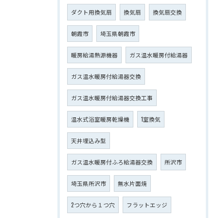
ダクト用換気扇
換気扇
換気扇交換
朝霞市
埼玉県朝霞市
暖房給湯熱源機器
ガス温水暖房付給湯器
ガス温水暖房付給湯器交換
ガス温水暖房付給湯器交換工事
温水式浴室暖房乾燥機
1室換気
天井埋込み型
ガス温水暖房付ふろ給湯器交換
所沢市
埼玉県所沢市
無水片面焼
2つ穴から１つ穴
フラットエッジ