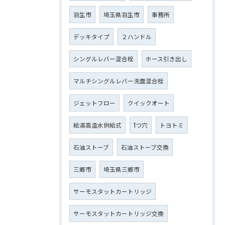
羽生市
埼玉県羽生市
事務所
デッキタイプ
２ハンドル
シングルレバー混合栓
ホース引き出し
マルチシングルレバー洗面混合栓
ジェットフロー
クイックオート
給湯高温水供給式
1つ穴
トヨトミ
石油ストーブ
石油ストーブ交換
三郷市
埼玉県三郷市
サーモスタットカートリッジ
サーモスタットカートリッジ交換