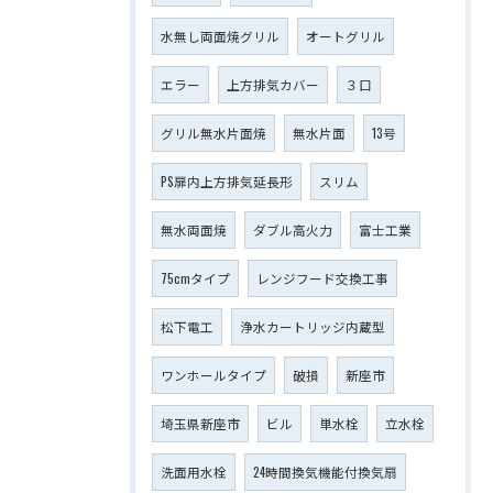
水無し両面焼グリル
オートグリル
エラー
上方排気カバー
３口
グリル無水片面焼
無水片面
13号
PS扉内上方排気延長形
スリム
無水両面焼
ダブル高火力
富士工業
75cmタイプ
レンジフード交換工事
松下電工
浄水カートリッジ内蔵型
ワンホールタイプ
破損
新座市
埼玉県新座市
ビル
単水栓
立水栓
洗面用水栓
24時間換気機能付換気扇