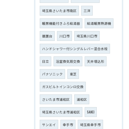
埼玉県さいたま市南区
三洋
暖房機能付きふろ給湯器
給湯暖房熱源機
据置台
川口市
埼玉県川口市
ハンドシャワー付シングルレバー混合水栓
日立
浴室換気扇交換
天井埋込形
パナソニック
東芝
ガスビルトインコンロ交換
さいたま市浦和区
浦和区
埼玉県さいたま市浦和区
SANEI
サンエイ
幸手市
埼玉県幸手市