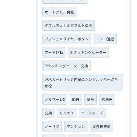
オートグリル機能
ダブル高火力＆ダブルトロ火
プッシュ＆ダイヤルボタン
コンロ連動
フード連動
IHクッキングヒーター
IHクッキングヒーター交換
浄水カートリッジ内蔵型シングルレバー混合
水栓
ノルマーレS
即日
埼玉
給湯器
交換
リンナイ
エコジョーズ
ノーリツ
マンション
屋外据置型