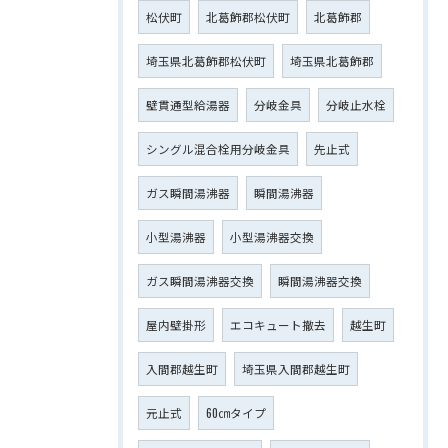
松伏町
北葛飾郡松伏町
北葛飾郡
埼玉県北葛飾郡松伏町
埼玉県北葛飾郡
壁貫通型給湯器
分岐金具
分岐止水栓
シングル混合栓用分岐金具
先止式
ガス瞬間湯沸器
瞬間湯沸器
小型湯沸器
小型湯沸器交換
ガス瞬間湯沸器交換
瞬間湯沸器交換
屋内壁掛形
エコキュート撤去
越生町
入間郡越生町
埼玉県入間郡越生町
元止式
60㎝タイプ