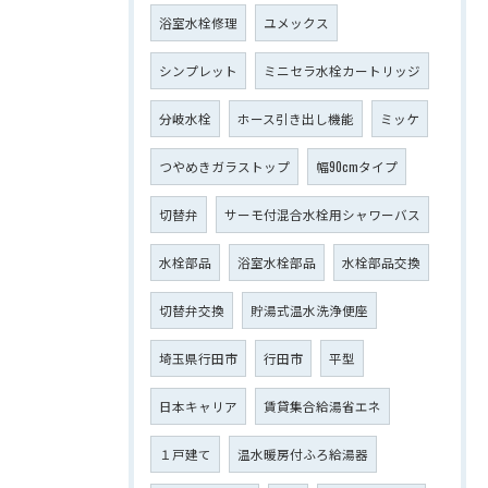
浴室水栓修理
ユメックス
シンプレット
ミニセラ水栓カートリッジ
分岐水栓
ホース引き出し機能
ミッケ
つやめきガラストップ
幅90cmタイプ
切替弁
サーモ付混合水栓用シャワーバス
水栓部品
浴室水栓部品
水栓部品交換
切替弁交換
貯湯式温水洗浄便座
埼玉県行田市
行田市
平型
日本キャリア
賃貸集合給湯省エネ
１戸建て
温水暖房付ふろ給湯器