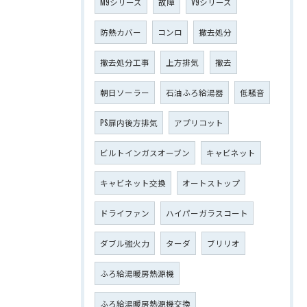
M9シリーズ
故障
V9シリーズ
防熱カバー
コンロ
撤去処分
撤去処分工事
上方排気
撤去
朝日ソーラー
石油ふろ給湯器
低騒音
PS扉内後方排気
アプリコット
ビルトインガスオーブン
キャビネット
キャビネット交換
オートストップ
ドライファン
ハイパーガラスコート
ダブル強火力
ターダ
ブリリオ
ふろ給湯暖房熱源機
ふろ給湯暖房熱源機交換