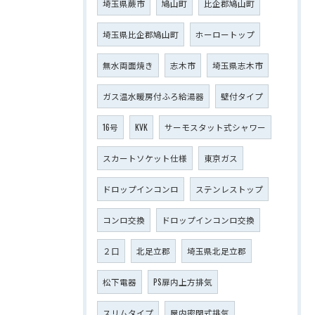
埼玉県蕨市
鳩山町
比企郡鳩山町
埼玉県比企郡鳩山町
ホーロートップ
無水両面焼き
志木市
埼玉県志木市
ガス温水暖房付ふろ給湯器
壁付タイプ
16号
KVK
サーモスタット式シャワー
スカートソケット仕様
東京ガス
ドロップインコンロ
ステンレストップ
コンロ交換
ドロップインコンロ交換
２口
北足立郡
埼玉県北足立郡
松下電器
PS扉内上方排気
スリムタイプ
屋内密閉式排気