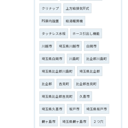
クリナップ
上方給排気FF式
PS扉内設置
給湯暖房機
タッチレス水栓
ホース引出し機能
川越市
埼玉県川越市
白岡市
埼玉県白岡市
川島町
比企郡川島町
埼玉県比企郡川島町
埼玉県比企郡
比企郡
吉見町
比企郡吉見町
埼玉県比企郡吉見町
久喜市
埼玉県久喜市
坂戸市
埼玉県坂戸市
鶴ヶ島市
埼玉県鶴ヶ島市
２つ穴