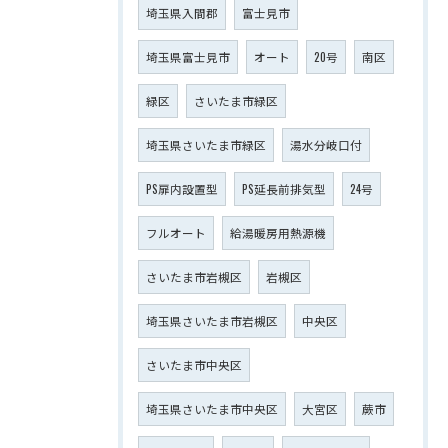
埼玉県入間郡
富士見市
埼玉県富士見市
オート
20号
南区
緑区
さいたま市緑区
埼玉県さいたま市緑区
湯水分岐口付
PS扉内設置型
PS延長前排気型
24号
フルオート
給湯暖房用熱源機
さいたま市岩槻区
岩槻区
埼玉県さいたま市岩槻区
中央区
さいたま市中央区
埼玉県さいたま市中央区
大宮区
蕨市