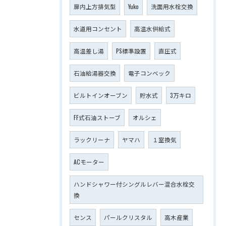
扉内上方排気型
Yuko
洗面用水栓交換
水道用コンセント
高温水供給式
高温差し湯
PS標準設置
直圧式
石油給湯器交換
電子コンベック
ビルトインオーブン
貯水式
3万キロ
FF式石油ストーブ
オルシェ
ラックリーナ
ヤマハ
１室換気
ACモーター
ハンドシャワー付シングルレバー混合水栓交
換
センス
パールクリスタル
高木産業