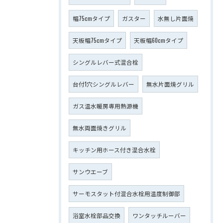
幅75cmタイプ
ガスター
水無し片面焼
天板幅75cmタイプ
天板幅60cmタイプ
シングルレバー式混合栓
台付1穴シングルレバー
無水片面焼グリル
ガス温水暖房専用熱源機
無水両面焼きグリル
キッチン用ホース付き混合水栓
サンウエーブ
サーモスタット付混合水栓用温度制御部
浴室水栓部品交換
ワンタッチルーバー