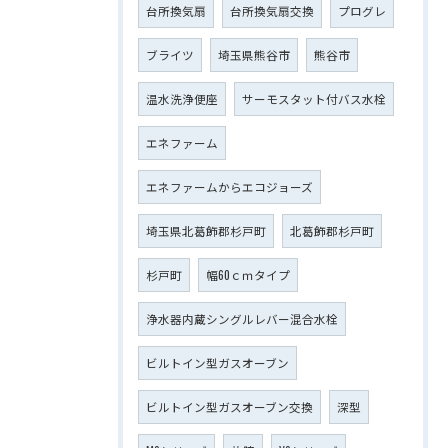
台所換気扇
台所換気扇交換
プログレ
ブライツ
埼玉県熊谷市
熊谷市
温水洗浄便座
サーモスタット付バス水栓
エネファーム
エネファームからエコジョーズ
埼玉県北葛飾郡杉戸町
北葛飾郡杉戸町
杉戸町
幅60ｃｍタイプ
浄水器内蔵シングルレバー混合水栓
ビルトイン型ガスオーブン
ビルトイン型ガスオーブン交換
深型