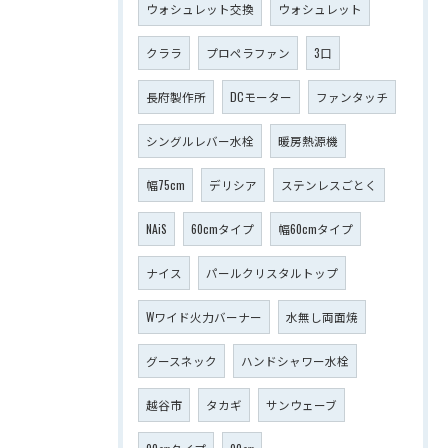
ウォシュレット交換
ウォシュレット
クララ
プロペラファン
3口
長府製作所
DCモーター
ファンタッチ
シングルレバー水栓
暖房熱源機
幅75cm
デリシア
ステンレスごとく
NAiS
60cmタイプ
幅60cmタイプ
ナイス
パールクリスタルトップ
Wワイド火力バーナー
水無し両面焼
グースネック
ハンドシャワー水栓
越谷市
タカギ
サンウェーブ