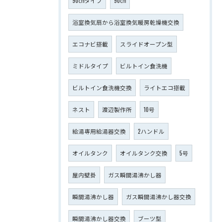
90㎝タイプ
90㎝
浴室換気扇から浴室換気暖房乾燥機交換
エコナビ搭載
スライドオープン型
ミドルタイプ
ビルトイン食洗機
ビルトイン食洗機交換
ライトエコ搭載
ネスト
渡辺製作所
10号
給湯専用給湯器交換
2ハンドル
オイルタンク
オイルタンク交換
5号
屋内壁掛
ガス瞬間湯沸かし器
瞬間湯沸かし器
ガス瞬間湯沸かし器交換
瞬間湯沸かし器交換
ブーツ型