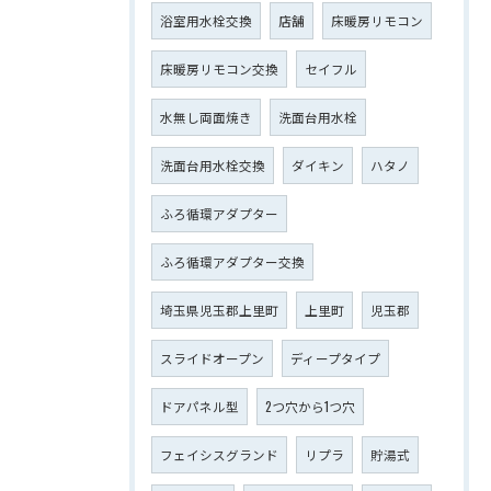
浴室用水栓交換
店舗
床暖房リモコン
床暖房リモコン交換
セイフル
水無し両面焼き
洗面台用水栓
洗面台用水栓交換
ダイキン
ハタノ
ふろ循環アダプター
ふろ循環アダプター交換
埼玉県児玉郡上里町
上里町
児玉郡
スライドオープン
ディープタイプ
ドアパネル型
2つ穴から1つ穴
フェイシスグランド
リプラ
貯湯式