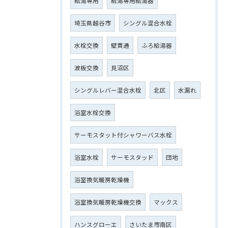
給湯専用
給湯専用給湯器
埼玉県越谷市
シングル混合水栓
水栓交換
壁貫通
ふろ給湯器
波板交換
見沼区
シングルレバー混合水栓
北区
水漏れ
浴室水栓交換
サーモスタット付シャワーバス水栓
浴室水栓
サーモスタッド
団地
浴室換気暖房乾燥機
浴室換気暖房乾燥機交換
マックス
ハンスグローエ
さいたま市南区